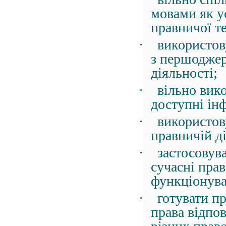
мовами як ус
правничої те
·
використов
з першоджер
діяльності;
·
вільно вик
доступні інф
·
використов
правничій ді
·
застосовув
сучасні пра
функціонува
·
готувати п
права відпо