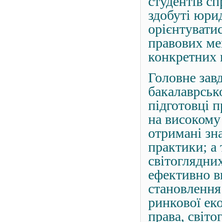
студентів с
здобуті юрид
орієнтувати
правових ме
конкретних 
Головне завд
бакалаврськ
підготовці 
на високому
отримані зн
практики; а
світоглядних
ефективно в
становлення
ринкової еко
права, світ