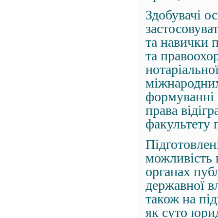
Здобувачі о
застосовуват
та навички 
та правоохор
нотаріальної
міжнародних
формуванні 
права відігр
факультету 
Підготовлен
можливість 
органах публ
державної в
також на під
як суто юри