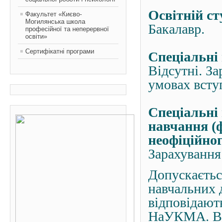
Освітній ст
Факультет «Києво-
Могилянська школа
Бакалавр.
професійної та неперервної
освіти»
Сертифікатні програми
Спеціальні
Відсутні. З
умовах всту
Спеціальні
навчання (
неофіційног
Зарахування
Допускаєтьс
навчальних д
відповідают
НаУКМА. Виз