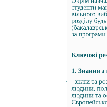
Окрім навча
студенти ма
вільного ви
розділу буд
(бакалаврськ
за програми
Ключові ре
1. Знання з
·
знати та р
людини, пол
людини та о
Європейсько