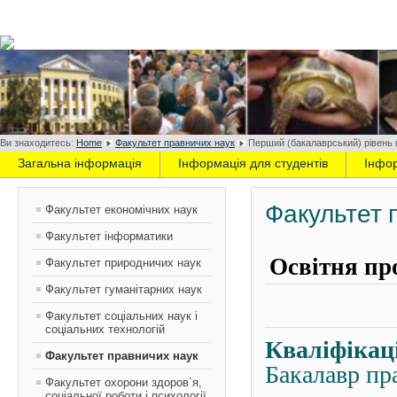
Ви знаходитесь:
Home
Факультет правничих наук
Перший (бакалаврський) рівень 
Загальна інформація
Інформація для студентів
Інфо
Факультет 
Факультет економічних наук
Факультет інформатики
Освітня пр
Факультет природничих наук
Факультет гуманітарних наук
Факультет соціальних наук і
соціальних технологій
Кваліфікац
Факультет правничих наук
Бакалавр пр
Факультет охорони здоров`я,
соціальної роботи і психології