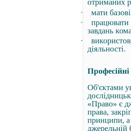
отриманих р
·
мати базов
·
працювати 
завдань ком
·
використов
діяльності.
Професійні
Об'єктами ув
дослідницько
«Право» є д
права, закрі
принципи, а 
джерельній 