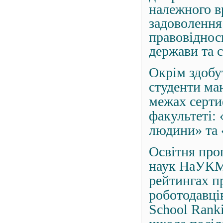
належного в
задоволення 
правовіднос
держави та с
Окрім здобу
студенти ма
межах серти
факультеті:
людини» та 
Освітня про
наук НаУКМА
рейтингах п
роботодавці
School Rank