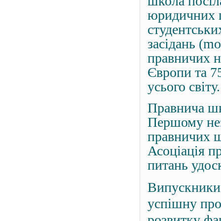
школа посіл
юридичних ш
студентськи
засідань (mo
правничих н
Європи та 7
усього світу.
Правнича ш
Першому не
правничих ш
Асоціація п
питань удос
Випускники 
успішну проф
розвитку фа