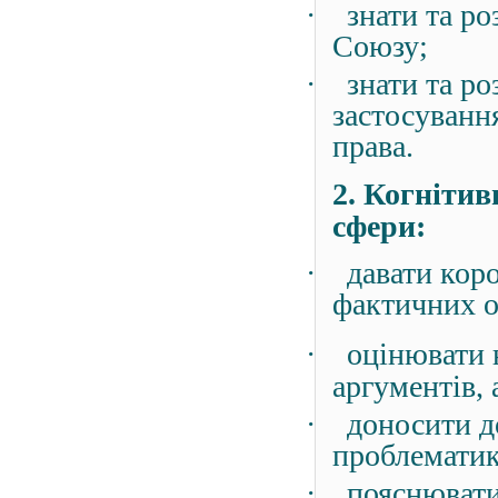
·
знати та р
Союзу;
·
знати та ро
застосуванн
права.
2. Когнітив
сфери:
·
давати кор
фактичних о
·
оцінювати 
аргументів,
·
доносити д
проблематик
·
пояснювати