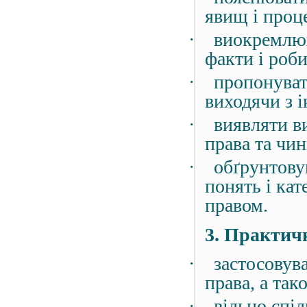
явищ і проце
·
виокремлюв
факти і роб
·
пропонуват
виходячи з і
·
виявляти в
права та чин
·
обґрунтову
понять і кат
правом.
3. Практичн
·
застосовув
права, а та
·
вільно спі