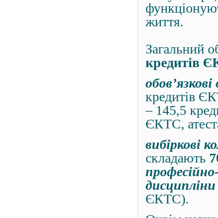
функціонуют
життя.
Загальний о
кредитів 
обов’язкові
кредитів ЄК
– 145,5 кре
ЄКТС, атест
вибіркові 
складають
7
професійно
дисципліни 
ЄКТС).