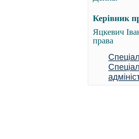
Керівник п
Яцкевич Іва
права
Спеціал
Спеціал
адмініс