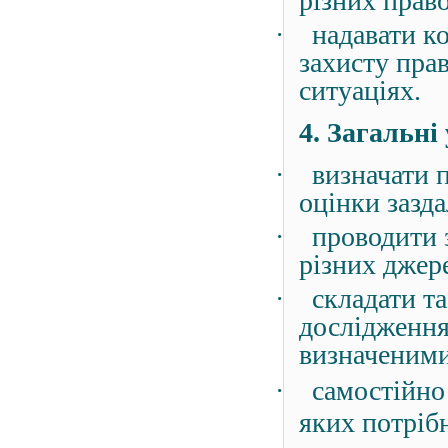
різних прав
·
надавати к
захисту прав
ситуаціях.
4. Загальні
·
визначати 
оцінки зазда
·
проводити з
різних джер
·
складати т
дослідження
визначеним
·
самостійно 
яких потрібн