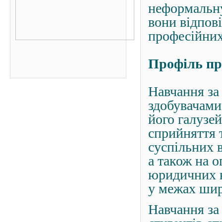
неформальну
вони відпов
професійних
Профіль п
Навчання за
здобувачами
його галузе
сприйняття 
суспільних 
а також на о
юридичних н
у межах шир
Навчання за