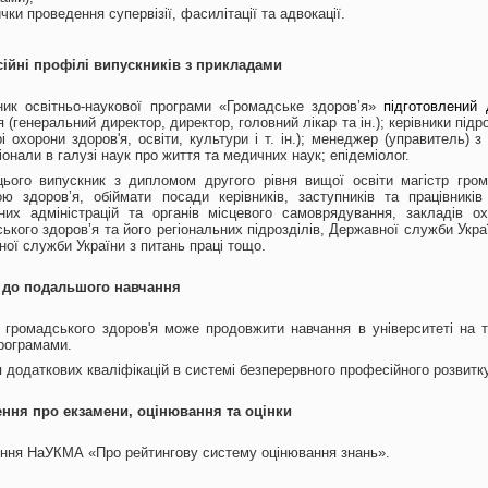
чки проведення супервізії, фасилітації та адвокації.
ійні профілі випускників з прикладами
ник освітньо-наукової програми «Громадське здоров’я»
підготовлений 
я (генеральний директор, директор, головний лікар та ін.); керівники підр
і охорони здоров'я, освіти, культури і т. ін.); менеджер (управитель) 
онали в галузі наук про життя та медичних наук; епідеміолог.
цього випускник з дипломом другого рівня вищої освіти магістр гром
ою здоров’я, обіймати посади керівників, заступників та працівників
них адміністрацій та органів місцевого самоврядування, закладів охо
ького здоров’я та його регіональних підрозділів, Державної служби Укра
ої служби України з питань праці тощо.
 до подальшого навчання
р громадського здоров'я може продовжити навчання в університеті на
рограмами.
 додаткових кваліфікацій в системі безперервного професійного розвитку
ння про екзамени, оцінювання та оцінки
ння НаУКМА «Про рейтингову систему оцінювання знань».