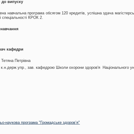
 до випуску
на навчальна програма обсягом 120 кредитів, успішна здача магістерсь
зі спеціальності КРОК 2
.
навчання
вач кафедри
 Тетяна Петрівна
 к.н.держ.упр., зав. кафедрою Школи охорони здоров'я Національного у
ьо-наукова програма "Громадське здоровʼя"