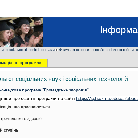
Інформа
ти, спеціальності, освітні програми
Факультет охорони здоров`я, соціальної роботи і п
рмація по програмах
льтет соціальних наук і соціальних технологій
ьо-наукова програма "Громадське здоровʼя"
ніше про освітні програми на сайті
https://sph.ukma.edu.ua/abou
ікація, що присвоюється
 громадського здоров’я
й ступінь