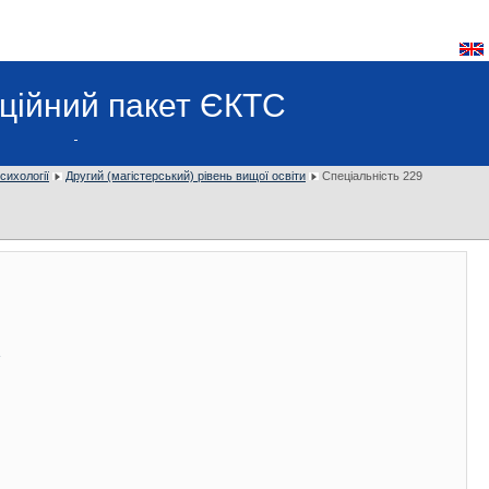
ційний пакет ЄКТС
сихології
Другий (магістерський) рівень вищої освіти
Cпеціальність 229
t