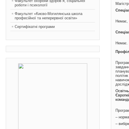
Факультет охорони здоров`я, соціальної
Магіст
роботи і психології
Спеціа
Факультет «Києво-Могилянська школа
професійної та неперервної освіти»
Немає, 
Сертифікатні програми
Спеціа
Немає
Профіл
Програм
завданн
планува
політи
навичо
дослідж
Освітнь
Європей
команди
Програм
– норма
– вибір