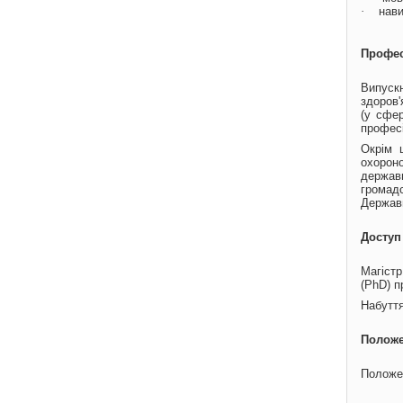
·
нави
Профес
Випуск
здоров'
(у сфер
професі
Окрім 
охорон
держав
громадс
Державн
Доступ
Магіст
(PhD) п
Набуття
Положе
Положе