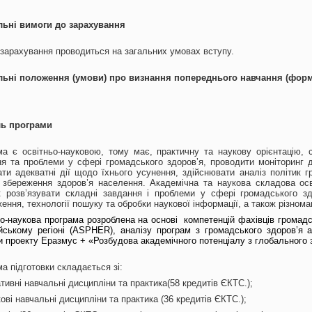
р
льні вимоги до зарахування
зарахування проводиться на загальних умовах вступу.
льні положення (умови) про визнання попереднього навчання (фор
.
ь програми
а є освітньо-науковою, тому має, практичну та наукову орієнтацію, с
я та проблеми у сфері громадського здоров’я, проводити моніторинг д
ти адекватні дії щодо їхнього усунення, здійснювати аналіз політик 
к збереження здоров’я населення. Академічна та наукова складова ос
к розв’язувати складні завдання і проблеми у сфері громадського зд
ення, технології пошуку та обробки наукової інформації, а також різноман
о-наукова програма розроблена на основі компетенцій фахівців громадсь
ському регіоні (ASPHER), аналізу програм з громадського здоров’я ав
 проекту Еразмус + «Розбудова академічного потенціалу з глобального зд
а підготовки складається зі:
тивні навчальні дисципліни та практика(58 кредитів ЄКТС.);
кові навчальні дисципліни та практика (36 кредитів ЄКТС.);