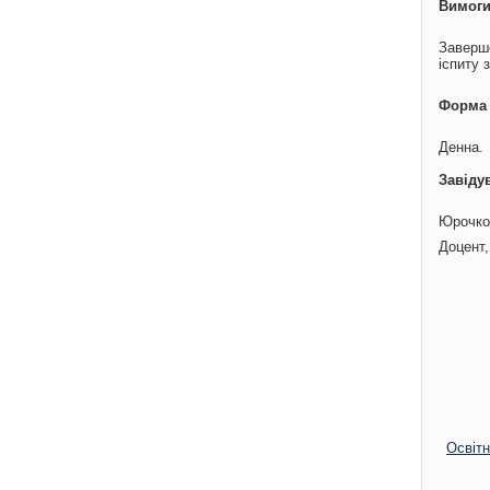
Вимоги
Заверше
іспиту 
Форма 
Денна.
Завіду
Юрочко
Доцент,
Освітн