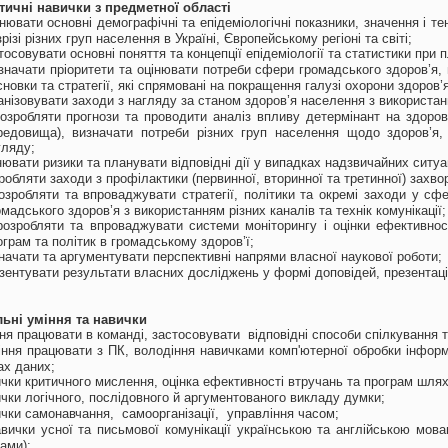
ктичні навички з предметної області
інювати основні демографічні та епідеміологічні показники, значення і т
різі різних груп населення в Україні, Європейському регіоні та світі;
тосовувати основні поняття та концепції епідеміології та статистики при 
значати пріоритети та оцінювати потреби сфери громадського здоров’я, 
сновки та стратегії, які спрямовані на покращення галузі охорони здоров’я
анізовувати заходи з нагляду за станом здоров’я населення з використа
озробляти прогнози та проводити аналіз впливу детермінант на здоров’
редовища), визначати потреби різних груп населення щодо здоров’я, 
гляду;
нювати ризики та планувати відповідні дії у випадках надзвичайних ситуа
робляти заходи з профілактики (первинної, вторинної та третинної) захвор
озробляти та впроваджувати стратегії, політики та окремі заходи у сф
омадського здоров’я з використанням різних каналів та технік комунікації;
розробляти та впроваджувати системи моніторингу і оцінки ефективност
ограм та політик в громадському здоров’ї;
начати та аргументувати перспективні напрями власної наукової роботи;
зентувати результати власних досліджень у формі доповідей, презентаці
льні уміння та навички
ня працювати в команді, застосовувати відповідні способи спілкування 
іння працювати з ПК, володіння навичками комп'ютерної обробки інформа
ах даних;
чки критичного мислення, оцінка ефективності втручань та програм шляхом
чки логічного, послідовного й аргументованого викладу думки;
чки самонавчання, самоорганізації, управління часом;
авички усної та письмової комунікації українською та англійською мов
ами);