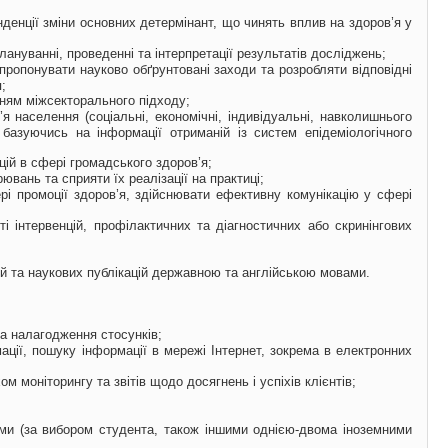
енденції зміни основних детермінант, що чинять вплив на здоров’я у
плануванні, проведенні та інтерпретації результатів досліджень;
пропонувати науково обґрунтовані заходи та розробляти відповідні
;
нням міжсекторального підходу;
я населення (соціальні, економічні, індивідуальні, навколишнього
базуючись на інформації отриманій із систем епідеміологічного
цій в сфері громадського здоров’я;
ювань та сприяти їх реалізації на практиці;
ері промоції здоров’я, здійснювати ефективну комунікацію у сфері
і інтервенцій, профілактичних та діагностичних або скринінгових
й та наукових публікацій державною та англійською мовами.
та налагодження стосунків;
ції, пошуку інформації в мережі Інтернет, зокрема в електронних
 моніторингу та звітів щодо досягнень і успіхів клієнтів;
ами (за вибором студента, також іншими однією-двома іноземними