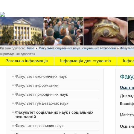
Ви знаходитесь:
Home
Факультет соціальних наук і соціальних технологій
Факульте
«Громадське здоров’я»
Загальна інформація
Інформація для студентів
Інфо
Факу
Факультет економічних наук
Факультет інформатики
Освітн
Факультет природничих наук
Доклад
Факультет гуманітарних наук
Кваліф
Факультет соціальних наук і соціальних
Магістр
технологій
Факультет правничих наук
Освітні