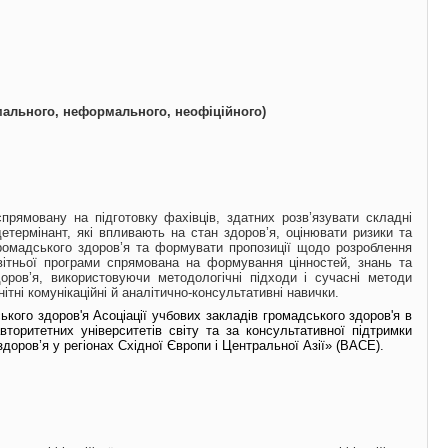
мального, неформального, неофіційного)
прямовану на підготовку фахівців, здатних розв’язувати складні
етермінант, які впливають на стан здоров’я, оцінювати ризики та
громадського здоров’я та формувати пропозиції щодо розроблення
вітньої програми спрямована на формування цінностей, знань та
оров’я, використовуючи методологічні підходи і сучасні методи
ітні комунікаційні й аналітично-консультативні навички.
кого здоров'я Асоціації учбових закладів громадського здоров'я в
торитетних університетів світу та за консультативної підтримки
оров’я у регіонах Східної Європи і Центральної Азії» (
BACE
).