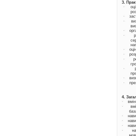
3. Пра
·
оц
роз
·
зас
·
ви
ви
·
орг
·
р
се
на
·
оці
·
роз
·
р
гр
·
пр
·
виз
·
пре
4. Зага
·
вмін
·
вм
баз
·
нави
·
нави
·
нави
·
н
мов