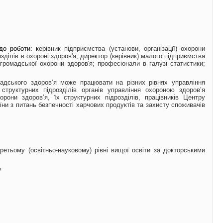
до роботи: к
ерівник підприємства (установи, організації) охорони
озділів в охороні здоров'я; директор (керівник) малого підприємства
з громадської охорони здоров'я; професіонали в галузі статистики;
адського здоров’я може працювати на різних рівнях управління
 структурних підрозділів органів управління охороною здоров’я
рони здоров’я, їх структурних підрозділів, працівників Центру
їни з питань безпечності харчових продуктів та захисту споживачів
третьому (освітньо-науковому) рівні вищої освіти за докторськими
.