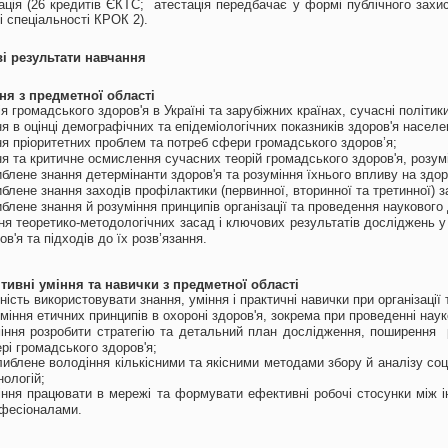
ація (26 кредитів ЄКТС; атестація передбачає
у формі публічного захис
зі спеціальності КРОК 2
).
і результати навчання
ння з предметної області
ія громадського здоров'я в Україні та зарубіжних країнах, сучасні політик
я в оцінці демографічних та епідеміологічних показників здоров'я населенн
ня пріоритетних проблем та потреб сфери громадського здоров’я;
ня та критичне осмислення сучасних теорій громадського здоров'я, розум
блене знання детермінанти здоров'я та розуміння їхнього впливу на здор
блене знання заходів профілактики (первинної, вторинної та третинної) з
блене знання й розуміння принципів організації та проведення наукового 
ня теоретико-методологічних засад і ключових результатів досліджень у
ов'я та підходів до їх розв’язання.
ітивні уміння та навички з предметної області
ність використовувати знання, уміння і практичні навички при організації 
міння етичних принципів в охороні здоров'я, зокрема при проведенні на
іння розробити стратегію та детальний план дослідження, поширення р
рі громадського здоров'я;
либлене володіння кількісними та якісними методами збору й аналізу со
нологій;
іння працювати в мережі та формувати ефективні робочі стосунки між і
фесіоналами.