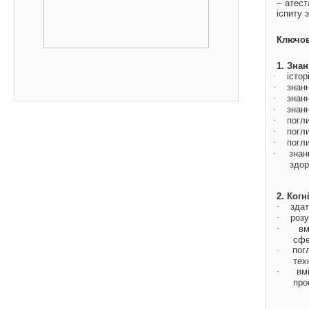
– атест
іспиту 
Ключов
1. Зна
·
істор
·
знанн
·
знан
·
знан
·
погли
·
погли
·
погли
·
знан
здор
2. Когн
·
здат
·
розу
·
вм
сфе
·
пог
тех
·
вм
про