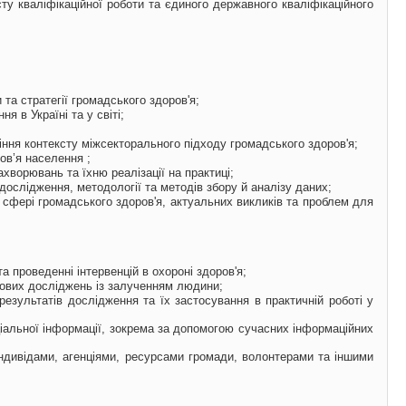
ту кваліфікаційної роботи та єдиного державного кваліфікаційного
и та стратегії громадського здоров'я;
я в Україні та у світі;
іння контексту
міжсекторального підходу громадського здоров'я;
ов’я населення ;
ахворювань та їхню реалізації на практиці;
дослідження, методології та методів збору й аналізу даних;
 сфері громадського здоров'я, актуальних викликів та проблем для
та проведенні інтервенцій в охороні здоров'я;
укових досліджень із залученням людини;
езультатів дослідження та їх застосування в практичній роботі у
ціальної інформації, зокрема за допомогою сучасних інформаційних
ндивідами, агенціями, ресурсами громади, волонтерами та іншими