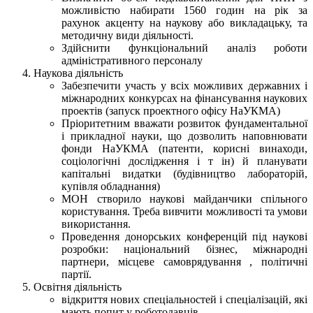
можливістю набирати 1560 годин на рік за
рахунок акценту на наукову або викладацьку, та
методичну види діяльності.
Здійснити функціональний аналіз роботи
адміністративного персоналу
Наукова діяльність
Забезпечити участь у всіх можливих державних і
міжнародних конкурсах на фінансування наукових
проектів (запуск проектного офісу НаУКМА)
Пріоритетним вважати розвиток фундаментальної
і прикладної науки, що дозволить наповнювати
фонди НаУКМА (патенти, корисні винаходи,
соціологічні дослідження і т ін) й планувати
капітальні видатки (будівництво лабораторій,
купівля обладнання)
МОН створило наукові майданчики спільного
користування. Треба вивчити можливості та умови
використання.
Проведення донорських конференцій під наукові
розробки: національний бізнес, міжнародні
партнери, місцеве самоврядування , політичні
партії.
Освітня діяльність
відкриття нових спеціальностей і спеціалізацій, які
мають попит у роботодавців