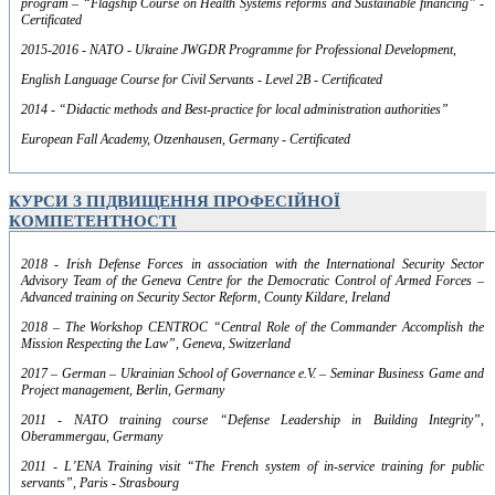
program – “Flagship Course on Health Systems reforms and Sustainable financing” -
Certificated
2015-2016 - NATO - Ukraine JWGDR Programme for Professional Development,
English Language Course for Civil Servants - Level 2B - Certificated
2014 - “Didactic methods and Best-practice for local administration authorities”
European Fall Academy, Otzenhausen, Germany - Certificated
КУРСИ З ПІДВИЩЕННЯ ПРОФЕСІЙНОЇ
КОМПЕТЕНТНОСТІ
2018 - Irish Defense Forces in association with the International Security Sector
Advisory Team of the Geneva Centre for the Democratic Control of Armed Forces –
Advanced training on Security Sector Reform, County Kildare, Ireland
2018 – The Workshop CENTROC “Central Role of the Commander Accomplish the
Mission Respecting the Law”, Geneva, Switzerland
2017 – German – Ukrainian School of Governance e.V. – Seminar Business Game and
Project management, Berlin, Germany
2011 - NATO training course “Defense Leadership in Building Integrity”,
Oberammergau, Germany
2011 - L’ENA Training visit “The French system of in-service training for public
servants”, Paris - Strasbourg