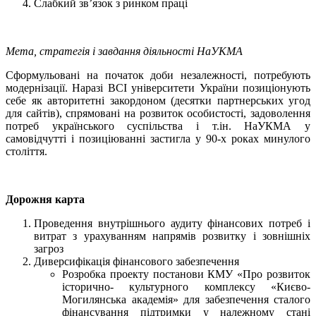
Слабкий зв’язок з ринком праці
Мета, стратегія і завдання діяльності НаУКМА
Сформульовані на початок доби незалежності, потребують
модернізації. Наразі ВСІ університети України позиціонують
себе як авторитетні закордоном (десятки партнерських угод
для сайтів), спрямовані на розвиток особистості, задоволення
потреб українського суспільства і т.ін. НаУКМА у
самовідчутті і позиціюванні застигла у 90-х роках минулого
століття.
Дорожня карта
Проведення внутрішнього аудиту фінансових потреб і
витрат з урахуванням напрямів розвитку і зовнішніх
загроз
Диверсифікація фінансового забезпечення
Розробка проекту постанови КМУ «Про розвиток
історично- культурного комплексу «Києво-
Могилянська академія» для забезпечення сталого
фінансування підтримки у належному стані