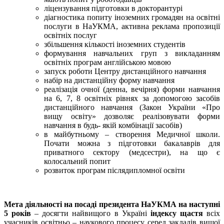
ліцензування підготовки в докторантурі
діагностика попиту іноземних громадян на освітні
послуги в НаУКМА, активна реклама пропозиції
освітніх послуг
збільшення кількості іноземних студентів
формування навчальних груп з викладанням
освітніх програм англійською мовою
запуск роботи Центру дистанційного навчання
набір на дистанційну форму навчання
реалізація очної (денна, вечірня) форми навчання
на 6, 7, 8 освітніх рівнях за допомогою засобів
дистанційного навчання (Закон України «Про
вищу освіту» дозволяє реалізовувати форми
навчання в будь- якій комбінації засобів)
в майбутньому – створення Медичної школи.
Почати можна з підготовки бакалаврів для
приватного сектору (медсестри), на що є
колосальний попит
розвиток програм післядипломної освіти
Мета діяльності на посаді президента НаУКМА на наступні
5 років
– досягти найвищого в Україні
індексу щастя
всіх
учасників освітньо – наукового процесу серед закладів вищої