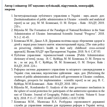
Автор і співавтор 187 наукових публікацій, підручників, монографій,
зокрема
Інституціоналізація публічного управління в Україні : наук.-аналіт. доп.
[Institutionalization of public administration in Ukraine : scientific and analytical
report] за заг. ред. М. М. Білинської, О. М. Петроє. - Київ : НАДУ, 2019.
210 с.
Bilynska М. The Formation of the Paradigm of National Resilience in the State
Administration of Ukraine. International Scientific Journal “Progress”. 2018.
N.1-2. 41-45.
Білинська М.М., Дакал А.В. Державна політика щодо збереження здоров’я
дітей у перші роки їхнього життя: міжсекторальний підхід. [The state policy
on preserving children’s health in their early childhood: cross-sectoral
approach]. Вісник НАДУ при Президентові України. 2018. № 4. С.87-93.
Публічне управління: термінологічний словник [Public Administration:
dictionary of term]. уклад. : В. С. Куйбіда, М. М. Білинська, О. М. Петроє та
ін. ; за заг. ред. В. С. Куйбіди, М. М. Білинської, О. М. Петроє. Київ :
НАДУ, 2018. 224 с.
Реформа системи державного управління та місцевого самоврядування в
Україні: стан, виклики, перспективи здійснення : наук. доп. [Reforming the
system of public administration and local self-government in Ukraine: condition,
challenges, prospects for implementation : scientific report] за заг. ред. В. С.
Куйбіди, М.М.Білинської. - Київ : НАДУ, 2018. 180 с.
Bilynska М., Kondratenko O. Analysis of the state governance mechanism in
the sphere of social protection for participants of the antiterrorist operation in the
east of Ukraine. Journal of Geography, Politics and Society. Volume 6. Issue
8(3). 2018. P.11-17. DOI 10.4467/24512249JG.1 8.017.8786
Білинська М.М., Малюська В.А. Розбудова спроможності державної
служби до управління змінами для підтримки реформ в Україні: метод.