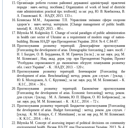
Організація роботи голови районної державної адміністрації: практичні
поради : навч.-метод. посібник.[ Organization of work of head of districkt
state administration: practical tips: textbook]. за заг. ред. Ю. В. Ковбасюка, В.
А. Гошовської. К. : НАДУ, 2015. 133 с.
Білинська М.М., Авраменко Т.П. Управління змінами сфери охорони
здоров’я : навч.-метод. матеріали. [Change management of public health:
tutorial]. К. : НАДУ, 2015. – 80 с.
Bilynska М. Kulginskiy E. Change of social paradigm of public administration
in health care sector of Ukraine as a requirement of modern stage of nation-
building. Вісник НАДУ при Президентові України. 2014. № 4. С.84-87.
Прогнозування розвитку територій. Демографічне прогнозування
[Forecasting the development of arias. Demographic forecasting.]: навч. посіб. /
Н. І. Балдич, О. В. Берданова, Н. М. Гринчук [та ін.] ; за заг. наук. ред. М.
М. Білинської ; Нац. акад. держ. упр. при Президентові України, Проект
"Розбудова спроможності до економічно обгрунт. планування розвитку
обл. і міст України". - К. : НАДУ, 2013. - 120 с.
Прогнозування розвитку територій. Бенчмаркінг [Forecasting the
development of arias. Benchmarking]: метод. реком. для слухач. / [уклад. :
Ю. Б. Молодожен, А. С. Крупник] ; за заг. наук. ред. М. М. Білинської. – К.
: К.І.С., 2014. – 36 с.
Прогнозування розвитку територій. Економічне прогнозування
[Forecasting the development of arias. Economic forecasting]: метод. реком.
для слухач. / [уклад. : М. А. Латинін, Ю. П. Шаров, О. Ю. Бобровська] ; за
заг. наук. ред. М. М. Білинської. – К. : К.І.С., 2014. – 72 с.
Прогнозування розвитку територій. Бюджетне прогнозування [Forecasting
the development of arias. Budget forecasting] : метод. реком. для слухач. /
[уклад. : К. М. Бліщук, Є. Г. Матвіїшин] ; за заг. нау. ред. М. М. Білинської.
– К. К.І.С., 2014. – 44 с.
Bilynska М. Сoncept of assessing impact of political decisions on community
environmental health. Вісник НАДУ при Президентові України. 2013. № 4.