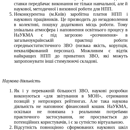
ставки передбачає виконання не тільки навчальної, але й
наукової, методичної і виховної роботи для НПП.
Неконкурентна (м.Київ) заробітна платня НПП і
наукових працівників. Це призводить до незадоволення
в колективі, пошуку додаткових місць роботи. Тому
унікальна атмосфера і наповнення освітнього процесу в
НаУКМА є під загрозою «розчинення» в
загальноукраїнській практиці роботи
середньостатистичного ЗВО (низька якість, корупція,
некваліфкований персонал). Можливим є відтік
найкращих НПП до приватних ЗВО, які можуть
запропонувати інші стимулюючі складові.
Наукова діяльність
Як і у переважній більшості ЗВО, наукові розробки
виконуються «для звітування в МОН», отримання
позицій у непрозорих рейтингах. Але така наукова
діяльність не наповнює фінансовий кошик НаУКМА,
оскільки не повязана з реальними потребами
практичного застосування, не просувається до
потенційних користувачів, і є за сутністю віртуальною.
Відсутність повноцінно сформованих наукових шкіл