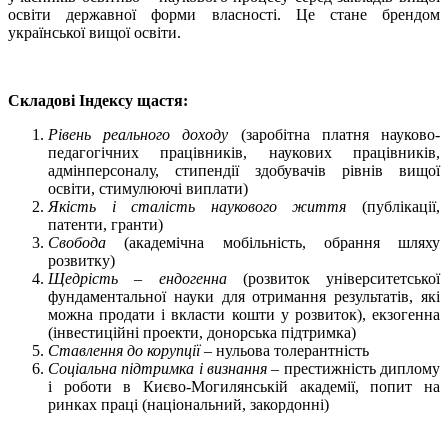
освіти державної форми власності. Це стане брендом
української вищої освіти.
Складові Індексу щастя:
Рівень реального доходу
(заробітна платня науково-
педагогічних працівників, наукових працівників,
адмінперсоналу, стипендії здобувачів рівнів вищої
освіти, стимулюючі виплати)
Якість і сталість наукового життя
(публікації,
патенти, гранти)
Свобода
(академічна мобільність, обрання шляху
розвитку)
Щедрість – ендогенна
(розвиток університетської
фундаментальної науки для отримання результатів, які
можна продати і вкласти кошти у розвиток), екзогенна
(інвестиційні проекти, донорська підтримка)
Ставлення до корупції
– нульова толерантність
Соціальна підтримка і визнання
– престижність диплому
і роботи в Києво-Могилянській академії, попит на
ринках праці (національний, закордонні)