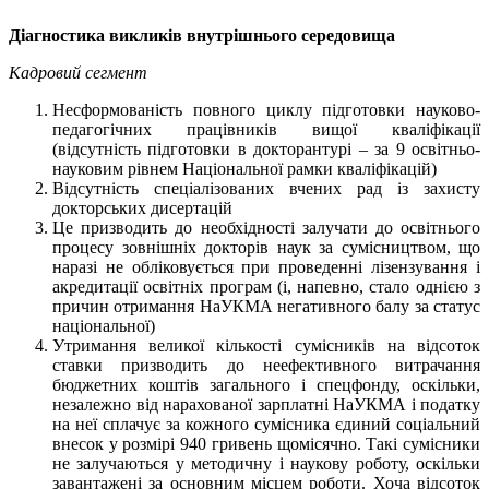
Діагностика викликів внутрішнього середовища
Кадровий сегмент
Несформованість повного циклу підготовки науково-
педагогічних працівників вищої кваліфікації
(відсутність підготовки в докторантурі – за 9 освітньо-
науковим рівнем Національної рамки кваліфікацій)
Відсутність спеціалізованих вчених рад із захисту
докторських дисертацій
Це призводить до необхідності залучати до освітнього
процесу зовнішніх докторів наук за сумісництвом, що
наразі не обліковується при проведенні лізензування і
акредитації освітніх програм (і, напевно, стало однією з
причин отримання НаУКМА негативного балу за статус
національної)
Утримання великої кількості сумісників на відсоток
ставки призводить до неефективного витрачання
бюджетних коштів загального і спецфонду, оскільки,
незалежно від нарахованої зарплатні НаУКМА і податку
на неї сплачує за кожного сумісника єдиний соціальний
внесок у розмірі 940 гривень щомісячно. Такі сумісники
не залучаються у методичну і наукову роботу, оскільки
завантажені за основним місцем роботи. Хоча відсоток