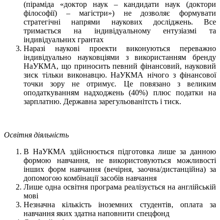
(піраміда «доктор наук – кандидати наук (доктори
філософії) – магістри») не дозволяє формувати
стратегічні напрями наукових досліджень. Все
тримається на індивідуальному ентузіазмі та
індивідуальних грантах
Наразі наукові проекти виконуються переважно
індивідуально науковціями з використанням бренду
НаУКМА, що приносить певний фінансовий, науковий
зиск тільки виконавцю. НаУКМА нічого з фінансової
точки зору не отримує. Це повязано з великим
оподаткуванням надходжень (40%) плюс податки на
зарплатню. Державна зарегульованітсть і тиск.
Освітня діяльність
В НаУКМА здійснюється підготовка лише за данною
формою навчання, не використовуються можливості
інших форм навчання (вечірня, заочна/дистанційна) за
допомогою комбінації засобів навчання
Лише одна освітня програма реалізується на англійській
мові
Незначна кількість іноземних студентів, оплата за
навчання яких здатна наповнити спецфонд