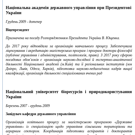
Національна академія державного управління при Президентові
України
Грудень 2009 - дотепер
Віцепрезидент
Призначена на посаду Розпорядженням Президента України В. Ющенка.
До 2017 року відповідала за організацію навчального процесу. Забезпечувала
ліцензування і акредитацію магістерських програм і програм доктора філософії
(публічне управління і адміністрування, політологія, право). З 2017 року сферою
посадових обов’язків є організація науково-дослідної й експертно-аналітичної
діяльності Національної академії (м.Київ) та її регіональних інститутів (мм
Дніпро, Львів, Одеса, Харків), підготовка науково-педагогічних кадрів вищої
кваліфікації, організація діяльності спеціалізованих вчених рад
Національний університет біоресурсів і природокористування
України
Березень 2007 - грудень 2009
Завідувач кафедри державного управління
Організація освітнього процесу за магістерською програмою «Державне
управління» із спеціалізацією щодо управління сільськими територіями та
аграрним сектором. Координація підготовки аспірантів і докторантів