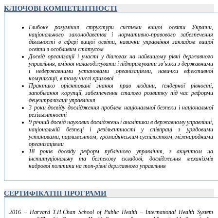
КЛЮЧОВІ КОМПЕТЕНТНОСТІ
Глибоке розуміння структури системи вищої освіти України,
національного законодавства і нормативно-правового забезпечення
діяльності в сфері вищої освіти, навички управління закладом вищої
освіти з особливим статусом
Досвід організації і участі у діалогах на найвищому рівні державного
управління, вміння налагоджувати і підтримувати зв’язки з державними
і недержавними установами ,організаціями, навички ефективної
комунікації, в тому числі кризової
Практико орієнтовані знання прав людини, ґендерної рівності,
запобігання корупції, забезпечення сталого розвитку під час реформи
децентралізації управління
3 роки досвіду дослідження проблем національної безпеки і національної
резільєнтності
9 річний досвід наукових досліджень і аналітики в державному управлінні,
національній безпеці і резільєнтності у співпраці з урядовими
установами, парламентом, громадянським суспільством, міжнародними
організаціями
18 років досвіду реформ публічного управління, з акцентом на
інституціональну та безпекову складові, дослідження механізмів
кадрової політики на топ-рівні державного управління
СЕРТИФІКАТНІ ПРОГРАМИ
2016 – Harvard T.H.Chan School of Public Health – International Health System