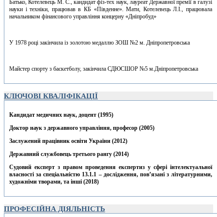
Батько, Котелевець М. С., кандидат фіз-тех наук, лауреат Державної премії в галузі
науки і техніки, працював в КБ «Південне». Мати, Котелевець Л.І., працювала
начальником фінансового управління концерну «Дніпробуд»
У 1978 році закінчила із золотою медаллю ЗОШ №2 м. Дніпропетровська
Майстер спорту з баскетболу, закінчила СДЮСШОР №5 м.Дніпропетровська
КЛЮЧОВІ КВАЛІФІКАЦІЇ
Кандидат медичних наук, доцент (1995)
Доктор наук з державного управління, професор (2005)
Заслужений працівник освіти України (2012)
Державний службовець третього рангу (2014)
Судовий експерт з правом проведення експертиз у сфері інтелектуальної
власності за спеціальністю 13.1.1 – дослідження, пов’язані з літературними,
художніми творами, та інші (2018)
ПРОФЕСІЙНА ДІЯЛЬНІСТЬ