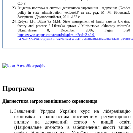
С.5-8.
Ґендерна політика в системі державного управління : підручник [Gender
policy in state administration: textbook]/ за заг. ред. М. М. Білинської.
Запоріжжя: Друкарський світ, 2011.-132 с.
Radysh I.F., Bilyns’ka M.M. State management of health care in Ukraine:
theory and practice / Likars'ka sprava / Ministerstvo okhorony zdorov'ia
UkraïnyIssue 8, December 2006, Pages 3-20
https://www.scopus.com/record/display.uri?eid=2-s2.0-
34247622749&origin=AuthorNamesList&txGid=06a86410e7d0e86ba01249095
Автобіографія
Програма
Діагностика загроз зовнішнього середовища
Заявлений Урядом України курс на лібералізацію
економіки з одночасним посиленням регуляторного
впливу на державний сектор у вищій освіті
(Національне агенство із забезпечення якості вищої
освіти, Національна рада України з питань розвитку