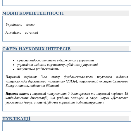
МОВНІ КОМПЕТЕНТНОСТІ
Українська – вільно
Англійська – advanced
СФЕРА НАУКОВИХ ІНТЕРЕСІВ
сучасна кадрова політика в державному управлінні
управління змінами в сучасному публічному управлінні
національна резільєнтність
Науковий керівник 3-го тому фундаментального наукового видання
«Енциклопедія державного управління» (2013р), національний експерт Світового
Банку з питань подолання бідності
Наукова школа :
науковий консультант 5 докторських та науковий керівник 18
кандидатських дисертацій, що успішно захищені в галузі науки «Державне
управління» /галузі знань «Публічне управління і адміністрування»
ПУБЛІКАЦІЇ