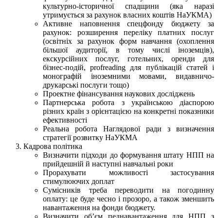
культурно-історичної спадщини (яка наразі
утримується за рахунок власних коштів НаУКМА)
Активне наповнення спецфонду бюджету за
рахунок: розширення переліку платних послуг
(освітніх за рахунок форм навчання (охоплення
більшої аудиторії, в тому числі іноземців),
екскурсійних послуг, готельних, оренди для
бізнес-подій, profreading для публікацій статей і
монографій іноземними мовами, видавничо-
друкарські послуги тощо)
Проектне фінансування наукових досліджень
Партнерська робота з українською діаспорою
різних країн з орієнтацією на конкретні показники
ефективності
Реальна робота Наглядової ради з визначення
стратегії розвитку НаУКМА
Кадрова політика
Визначити підходи до формування штату НПП на
прийдешній й наступні навчальні роки
Прорахувати можливості застосування
стимулюючих доплат
Сумісників треба переводити на погодинну
оплату: це буде чесно і прозоро, а також зменшить
навантаження на фонди бюджету.
Визначити об’єм педнавантаження для НПП з