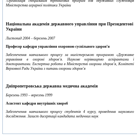
.Організація спеціальним тренінгових програм для державних службовців
Міністерства аграрної політики України
Національна академія державного управління при Президентові
України
Листопад 2004 – березень 2007
Професор кафедри управління охороною суспільного здоров’я
Забезпечення навчального процесу за магістерською програмою «Державне
управління в охороні здоров’я. Наукове керівництво аспірантами і
докторантами. Експертна робота в Міністерстві охорони здоров’я, Комітеті
Верховної Ради України з питань охорони здоров’я
Дніпропетровська державна медична академія
Березень 1993 – вересень 1999
Асистент кафедри внутрішніх хвороб
Забезпечення навчального процесу студентів 4 курсу, проведення наукового
дослідження. Захист дисертації кандидата медичних наук