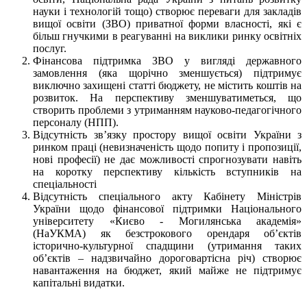
науки і технологій тощо) створює переваги для закладів
вищої освіти (ЗВО) приватної форми власності, які є
більш гнучкими в реагуванні на виклики ринку освітніх
послуг.
Фінансова підтримка ЗВО у вигляді державного
замовлення (яка щорічно зменшується) підтримує
виключно захищені статті бюджету, не містить коштів на
розвиток. На перспективу зменшуватиметься, що
створить проблеми з утриманням науково-педагогічного
персоналу (НПП).
Відсутність зв’язку простору вищої освіти України з
ринком праці (невизначеність щодо попиту і пропозиції,
нові професії) не дає можливості спрогнозувати навіть
на коротку перспективу кількість вступників на
спеціальності
Відсутність спеціального акту Кабінету Міністрів
України щодо фінансової підтримки Національного
університету «Києво - Могилянська академія»
(НаУКМА) як безстрокового орендаря об’єктів
історично-культурної спадщини (утримання таких
об’єктів – надзвичайно дороговартісна річ) створює
навантаження на бюджет, який майже не підтримує
капітальні видатки.