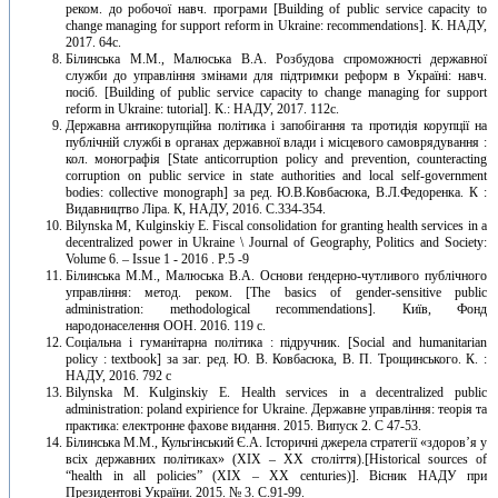
реком. до робочої навч. програми [Building of public service capacity to
change managing for support reform in Ukraine: recommendations]. К. НАДУ,
2017. 64с.
Білинська М.М., Малюська В.А. Розбудова спроможності державної
служби до управління змінами для підтримки реформ в Україні: навч.
посіб. [Building of public service capacity to change managing for support
reform in Ukraine: tutorial]. К.: НАДУ, 2017. 112c.
Державна антикорупційна політика і запобігання та протидія корупції на
публічній службі в органах державної влади і місцевого самоврядування :
кол. монографія [State anticorruption policy and prevention, counteracting
corruption on public service in state authorities and local self-government
bodies: collective monograph] за ред. Ю.В.Ковбасюка, В.Л.Федоренка. К :
Видавництво Ліра. К, НАДУ, 2016. C.334-354.
Bilynska M, Kulginskiy E. Fiscal consolidation for granting health services in a
decentralized power in Ukraine \ Journal of Geography, Politics and Society:
Volume 6. – Issue 1 - 2016 . P.5 -9
Білинська М.М., Малюська В.А. Основи ґендерно-чутливого публічного
управління: метод. реком. [The basics of gender-sensitive public
administration: methodological recommendations]. Київ, Фонд
народонаселення ООН. 2016. 119 с.
Соціальна і гуманітарна політика : підручник. [Social and humanitarian
policy : textbook] за заг. ред. Ю. В. Ковбасюка, В. П. Трощинського. К. :
НАДУ, 2016. 792 с
Bilynska М. Kulginskiy E. Health services in a decentralized public
administration: рoland expirience for Ukraine. Державне управління: теорія та
практика: електронне фахове видання. 2015. Випуск 2. С 47-53.
Білинська М.М., Кульгінський Є.А. Історичні джерела стратегії «здоров’я у
всіх державних політиках» (ХІХ – ХХ століття).[Historical sources of
“health in all policies” (ХІХ – ХХ centuries)]. Вісник НАДУ при
Президентові України. 2015. № 3. С.91-99.