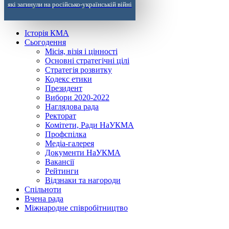
які загинули на російсько-українській війні
Історія КМА
Сьогодення
Місія, візія і цінності
Основні стратегічні цілі
Стратегія розвитку
Кодекс етики
Президент
Вибори 2020-2022
Наглядова рада
Ректорат
Комітети, Ради НаУКМА
Профспілка
Медіа-галерея
Документи НаУКМА
Вакансії
Рейтинги
Відзнаки та нагороди
Спільноти
Вчена рада
Міжнародне співробітництво