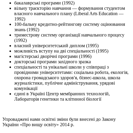
бакалаврські програми (1992)
вільну траєкторію навчання — формування студентом
власного навчального плану (Liberal Arts Education —
1992)
100-бальну кредитно-рейтингову систему оцінювання
знань (1992)
триместрову систему організації навчального процесу
(1992)
власний університетський диплом (1995)
можливість вступу на дві спеціальності (1995)
магістерські дворічні програми (1996)
докторські програми західного зразка
спеціальності та унікальні школи у співпраці з
провідними університетами: соціальна робота, екологія,
охорона громадського здоров'я, бізнес-школа, школа
журналістики, публічне адміністрування, урядові
комунікації
єдині в Україні Центр мембранних технологій,
Лабораторія генетики та клітинної біології
Упроваджені нами освітні зміни були внесені до Закону
України «Про вищу освіту» 2014 р.