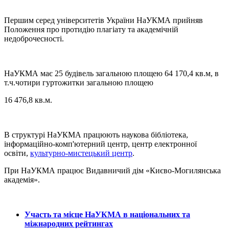
Першим серед університетів України НаУКМА прийняв
Положення про протидію плагіату та академічній
недоброчесності.
НаУКМА має 25 будівель загальною площею 64 170,4 кв.м, в
т.ч.чотири гуртожитки загальною площею
16 476,8 кв.м.
В структурі НаУКМА працюють наукова бібліотека,
інформаційно-комп'ютерний центр, центр електронної
освіти,
культурно-мистецький центр
.
При НаУКМА працює Видавничий дім «Києво-Могилянська
академія».
Участь та місце НаУКМА в національних та
міжнародних рейтингах