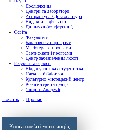
Наука
Дослідження
Центри та лабораторії
Аспірантура / Докторантура
Видавнича діяльність
Дні науки (конференції)
Освіта
Факультети
Бакалаврські програми
Магістерські програми
Сертифікатні програми
Центр забезпечення якості
Ресурси та сервіси
Відділ у справах студентства
Наукова бібліотека
Культурно-мистецький центр
Комп'ютерний центр
Спорт в Академії
Початок
→
Про нас
Книга пам'яті могилянців
,