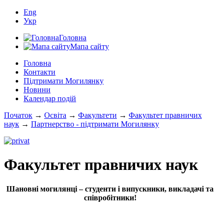
Eng
Укр
Головна
Мапа сайту
Головна
Контакти
Підтримати Могилянку
Новини
Календар подій
Початок
→
Освіта
→
Факультети
→
Факультет правничих
наук
→
Партнерство - підтримати Могилянку
Факультет правничих наук
Шановні могилянці – студенти і випускники, викладачі та
співробітники!