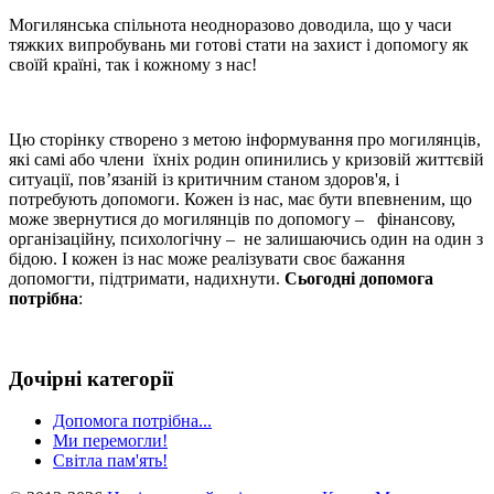
Могилянська спільнота неодноразово доводила, що у часи
тяжких випробувань ми готові стати на захист і допомогу як
своїй країні, так і кожному з нас!
Цю сторінку створено з метою інформування про могилянців,
які самі або члени їхніх родин опинились у кризовій життєвій
ситуації, пов’язаній із критичним станом здоров'я, і
потребують допомоги. Кожен із нас, має бути впевненим, що
може звернутися до могилянців по допомогу – фінансову,
організаційну, психологічну – не залишаючись один на один з
бідою. І кожен із нас може реалізувати своє бажання
допомогти, підтримати, надихнути.
Сьогодні допомога
потрібна
:
Дочірні категорії
Допомога потрібна...
Ми перемогли!
Світла пам'ять!