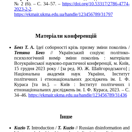
№ 2 (6). – C. 34–57. –
https://doi.org/10.53317/2786-4774-
2023-2-2
.
https://ekmair.ukma.edu.ua/handle/123456789/31797
Матеріали конференцій
Бевз Т. А.
Ідеї соборності крізь призму зміни поколінь /
Тетяна Бевз
// Український соціум: політико-
психологічний вимір зміни поколінь : матеріали
Всеукраїнської науково-практичної конференції, м. Київ,
15 грудня 2023 року / [за ред. Ю. Ж. Шайгородського] ;
Національна академія наук України, Інститут
політичних і етнонаціональних досліджень ім. І. Ф.
Кураса [та ін.]. – Київ : Інститут політичних і
етнонаціональних досліджень ім. І. Ф. Кураса, 2023. – С.
34–46.
https://ekmair.ukma.edu.ua/handle/123456789/31436
Інше
Kuzio T.
Introduction /
T. Kuzio
// Russian disinformation and