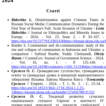
2024
Cтатті
Bidochko L.
Disinformation against Crimean Tatars in
Russian Social Media: Communication Dynamics During the
First Year of Russia's Full- Scale Invasion of Ukraine /
Lesia
Bidochko
// Journal on Ethnopolitics and Minority Issues in
Europe. - 2024. - Vol. 23, Issue 2. - P. 81-107. -
https://doi.org/10.53779/LEBI1430
https://ekmair.ukma.edu.u
Rambe S. Communism and de-communization: study of the
rise and collapse of communism in Indonesia and Ukraine: a
comparison / Safrizal Rambe, Yuddy Chrisnandi,
Olexiy
Haran
// CosmoGov: Journal of Government Science. - 2024.
- Vol. 10, no. 1. - P. 135-149. -
https://doi.org/10.24198/cosmogov.v10i1.51334
https://ekmair
Єрємєєв О. С.
Громадянське суспільство, громадянська
освіта та громадська думка в концепції корпоративного
лібералізму Вільяма Лайона Макензі Кінга /
Олександр
Єрємєєв
// Empirio. - 2024. - Т. 1, № 2. - C. 25-34. -
https://doi.org/10.18523/3041-1718.2024.1.2.25-
34
https://ekmair.ukma.edu.ua/handle/123456789/31332
Єрємєєв О. С.
Тенденції розвитку сучасних
національних спільнот Європи в контексті IV
промислової революції та процесів глобалізації /