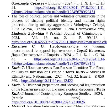
Олександр Єрємєєв
// Empirio. - 2024. - Т. 1, № 1. - C. 11-
21. -
https://doi.org/10.18523/3041-1718.2024.1.11-
21
https://ekmair.ukma.edu.ua/handle/123456789/28151
The role of political parties and volunteer organizations in the
process of shaping political identity and human rights
protection during military aggression / Volodymyr Zelenyi,
Iuliia Baieva, Tetiana Madryha, Olena Berezovska-Chmil,
Liudmyla Zubrytska
// Pakistan Journal of Criminology. -
2024. - Vol. 16, no. 2. - P. 99-118. -
https://doi.org/10.62271/pjc.16.2.99.118
https://ekmair.ukma.e
Кисельов С. О.
Перфомативність як чинник
пластичності ґендерної ідентичності /
Сергій Кисельов
,
Дарія Сингаєвська // Empirio. - 2024. - Т. 1, № 1. - C. 34-
43. -
https://doi.org/10.18523/3041-1718.2024.1.34-
43
https://ekmair.ukma.edu.ua/handle/123456789/28149
Kuzio T.
Ukrainian versus Pan-Russian Identities: The Roots
of Russia's Invasion of Ukraine /
Taras Kuzi
o // Studies in
Ethnicity and Nationalism. - 2024. - Vol. 32, Issue 3. - P. 850-
869. -
https://doi.org/10.1111/sena.12422
Kuzio T.
Historical preparation and ideological legitimisation
of the Russian invasion of Ukraine: a critical discourse /
Taras
Kuzio
// Journal of Contemporary European Studies. - 2024. -
[Article in press]. -
https://doi.org/10.1080/14782804.2024.2310026
Mykal O.
Relations between Russia and China after February