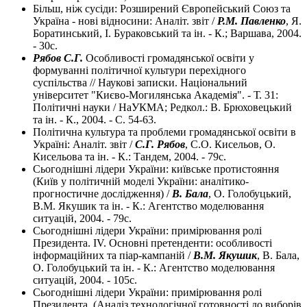
Більш, ніж сусіди: Розширений Європейський Союз та
Україна - нові відносини: Аналіт. звіт /
Р.М. Павленко
, Я.
Боратинський, І. Бураковський та ін. - К.; Варшава, 2004.
- 30с.
Рябов С.Г.
Особливості громадянської освіти у
формуванні політичної культури перехідного
суспільства // Наукові записки. Національний
університет "Києво-Могилянська Академія". - Т. 31:
Політичні науки / НаУКМА; Редкол.: В. Брюховецький
та ін. - К., 2004. - С. 54-63.
Політична культура та проблеми громадянської освіти в
Україні: Аналіт. звіт /
С.Г. Рябов
, С.О. Кисельов, О.
Кисельова та ін. - К.: Тандем, 2004. - 79с.
Сьогоднішні лідери України: київське протистояння
(Київ у політичній моделі України: аналітико-
прогностичне дослідження) /
В. Бала
, О. Голобуцький,
В.М. Якушик та ін. - К.: Агентство моделювання
ситуацій, 2004. - 79с.
Сьогоднішні лідери України: примірювання ролі
Президента. ІV. Основні претенденти: особливості
інформаційних та піар-кампаній /
В.М. Якушик
, В. Бала,
О. Голобуцький та ін. - К.: Агентство моделювання
ситуацій, 2004. - 105с.
Сьогоднішні лідери України: примірювання ролі
Президента. (Аналіз технологічної готовності до виборів