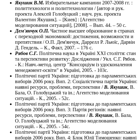
Якушик В.М.
Избирательные кампании 2007-2008 гг. :
политтехнологи и политтехнологии / [автор и рук.
проекта Алексей Голобуцкий ; науч. рук. проекта
Валентин Якушик]. – [Киев] : [Агентство
моделирования ситуаций], [2008]. – Вып. 44. – 50 с.
Дем'янчук О.П.
Частное высшее образование в странах
с переходной экономикой: достижения, возможности и
препятствия / О.П. Дем'янчук, Даррелл Р. Льюїс, Дарвін
Д. Гендель. – К., Факт, 2007. – 176 с.
Рябов С.Г.
Політична наука в Україні ХХІ століття: стан
та перспективи розвитку: Дослідження / Укл. С.Г. Рябов.
- К.: Навч.-метод. центр "Консорціум із удосконалення
менеджмент-освіти" в Україні, 2005. - 103с.
Політичні партії України: підготовка до парламентських
виборів 2006 року. Вип. 2: Соціалістична партія України:
наявні ресурси, проблеми, перспективи /
В. Якушик
, В.
Бала, О. Голобуцький та ін.; Агентство моделювання
ситуацій. - К., 2005. - 52с.
Політичні партії України: підготовка до парламентських
виборів 2006 року. Вип. 3: Партія регіонів: наявні
ресурси, проблеми, перспективи /
В. Якушик
, В. Бала,
О. Голобуцький та ін.; Агентство моделювання
ситуацій. - К., 2005. - 54с.
Політичні партії України: підготовка до парламентських
виборів 2006 року. Вип. 4: Блок Юлії Тимошенко: наявні