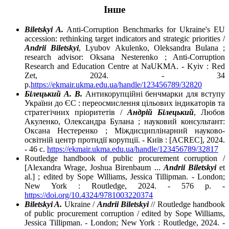
Інше
Biletskyi A.
Anti-Corruption Benchmarks for Ukraine's EU
accession: rethinking target indicators and strategic priorities /
Andrii Biletskyi
, Lyubov Akulenko, Oleksandra Bulana ;
research advisor: Oksana Nesterenko ; Anti-Corruption
Research and Education Centre at NaUKMA. - Kyiv : Red
Zet, 2024. - 34
p.
https://ekmair.ukma.edu.ua/handle/123456789/32820
Білецький А. В.
Антикорупційні бенчмарки для вступу
України до ЄС : переосмислення цільових індикаторів та
стратегічних пріоритетів /
Андрій Білецький
, Любов
Акуленко, Олександра Булана ; науковий консультант:
Оксана Нестеренко ; Міждисциплінарний науково-
освітній центр протидії корупції. - Київ : [ACREC], 2024.
- 46 c.
https://ekmair.ukma.edu.ua/handle/123456789/32817
Routledge handbook of public procurement corruption /
[Alexandra Wrage, Joshua Birenbaum ...
Andrii Biletskyi
et
al.] ; edited by Sope Williams, Jessica Tillipman. - London;
New York : Routledge, 2024. - 576 p. -
https://doi.org/10.4324/9781003220374
Biletskyi A.
Ukraine /
Andrii Biletskyi
// Routledge handbook
of public procurement corruption / edited by Sope Williams,
Jessica Tillipman. - London; New York : Routledge, 2024. -