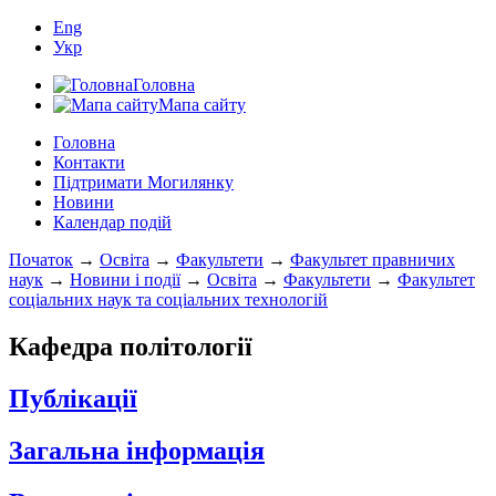
Eng
Укр
Головна
Мапа сайту
Головна
Контакти
Підтримати Могилянку
Новини
Календар подій
Початок
→
Освіта
→
Факультети
→
Факультет правничих
наук
→
Новини і події
→
Освіта
→
Факультети
→
Факультет
соціальних наук та соціальних технологій
Кафедра політології
Публікації
Загальна інформація