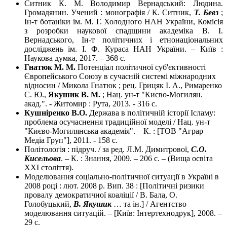
Ситник К. М. Володимир Вернадський: Людина.
Громадянин. Учений : монографія / К. Ситник,
Т. Бевз
;
Ін-т ботаніки ім. М. Г. Холодного НАН України, Комісія
з розробки наукової спадщини академіка В. І.
Вернадського, Ін-т політичних і етнонаціональних
досліджень ім. І. Ф. Кураса НАН України. – Київ :
Наукова думка, 2017. – 368 с.
Гнатюк М. М.
Потенціал політичної суб'єктивності
Європейського Союзу в сучасній системі міжнародних
відносин / Микола Гнатюк ; рец. Грицяк І. А., Римаренко
С. Ю.,
Якушик В. М.
; Нац. ун-т "Києво-Могилян.
акад.". - Житомир : Рута, 2013. - 316 с.
Кушніренко В.О.
Держава в політичній історії Ісламу:
проблема осучаснення традиційної моделі / Нац. ун-т
"Києво-Могилянська академія". – К. : [ТОВ "Аграр
Медіа Груп"], 2011. - 158 с.
Політологія : підруч. / за ред. Л.М. Димитрової,
С.О.
Кисельова
. – К. : Знання, 2009. – 206 с. – (Вища освіта
XXI століття).
Моделювання соціально-політичної ситуації в Україні в
2008 році : лют. 2008 р. Вип. 38 : [Політичні ризики
провалу демократичної коаліції / В. Бала, О.
Голобуцький,
В. Якушик
… та ін.] / Агентство
моделювання ситуацій. – [Київ: Інтертехнодрук], 2008. –
29 с.