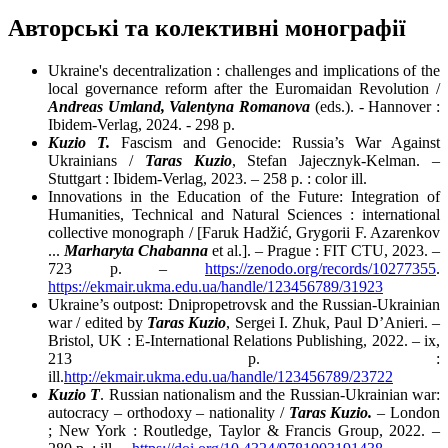
Авторські та колективні монографії
Ukraine's decentralization : challenges and implications of the
local governance reform after the Euromaidan Revolution /
Andreas Umland, Valentyna Romanova
(eds.). - Hannover :
Ibidem-Verlag, 2024. - 298 p.
Kuzio T.
Fascism and Genocide: Russia’s War Against
Ukrainians /
Taras Kuzio
, Stefan Jajecznyk-Kelman. –
Stuttgart : Ibidem-Verlag, 2023. – 258 p. : color ill.
Innovations in the Education of the Future: Integration of
Humanities, Technical and Natural Sciences : international
collective monograph / [Faruk Hadžić, Grygorii F. Azarenkov
...
Marharyta Chabanna
et al.]. – Prague : FIT CTU, 2023. –
723 p. –
https://zenodo.org/records/10277355
.
https://ekmair.ukma.edu.ua/handle/123456789/31923
Ukraine’s outpost: Dnipropetrovsk and the Russian-Ukrainian
war / edited by
Taras Kuzio
, Sergei I. Zhuk, Paul D’Anieri. –
Bristol, UK : E-International Relations Publishing, 2022. – ix,
213 p. :
ill.
http://ekmair.ukma.edu.ua/handle/123456789/23722
Kuzio T
. Russian nationalism and the Russian-Ukrainian war:
autocracy – orthodoxy – nationality /
Taras Kuzio.
– London
; New York : Routledge, Taylor & Francis Group, 2022. –