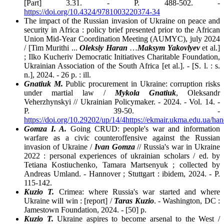
[Part] 3.31. - Р. 488-502. -
https://doi.org/10.4324/9781003220374-34
The impact of the Russian invasion of Ukraine on peace and
security in Africa : policy brief presented prior to the African
Union Mid-Year Coordination Meeting (AUMYC), july 2024
/ [Tim Murithi ...
Oleksiy Haran
…
Maksym Yakovlyev
et al.]
; Ilko Kucheriv Democratic Initiatives Charitable Foundation,
Ukrainian Association of the South Africa [et al.]. - [S. l. : s.
n.], 2024. - 26 p. : ill.
Gnatiuk M.
Public procurement in Ukraine: corruption risks
under martial law /
Mykola Gnatiuk
, Oleksandr
Veherzhynskyi // Ukrainian Policymaker. - 2024. - Vol. 14. -
P. 39-50. -
https://doi.org/10.29202/up/14/4
https://ekmair.ukma.edu.ua/h
Gomza I. A.
Going CRUD: people's war and information
warfare as a civic counteroffensive against the Russian
invasion of Ukraine /
Ivan Gomza
// Russia's war in Ukraine
2022 : personal experiences of ukrainian scholars / ed. by
Tetiana Kostiuchenko, Tamara Martsenyuk ; collected by
Andreas Umland. - Hannover ; Stuttgart : ibidem, 2024. - P.
115-142.
Kuzio T.
Crimea: where Russia's war started and where
Ukraine will win : [report] /
Taras Kuzio
. - Washington, DC :
Jamestown Foundation, 2024. - [50] p.
Kuzio T.
Ukraine aspires to become arsenal to the West /