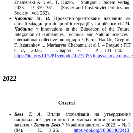
Znamenski A. ; ed. T. Kuzio. – Stuttgart : Ibidem Verlag,
2023. – P. 359–381. – (Soviet and Post-Soviet Politics and
Society ; vol. 262).
Чабанна М. В.
Проектно-орієнтоване навчання як
спосіб міждисциплінарної інтеграції у вищій освіті /
М.
Чабанна
// Innovations in the Education of the Future:
Integration of Humanities, Technical and Natural Sciences :
international collective monograph / [Faruk Hadžić, Grygorii
F. Azarenkov ... Marharyta Chabanna et al.]. – Prague : FIT
CTU, 2023. – Chapter 7. – P. 131–140. –
https://doi.org/10.5281/zenodo.10277355
.
https://ekmair.ukma
2022
Cтатті
Бевз Т. А.
Вплив глобалізації на утвердження
національної ідентичності в умовах війни: виклики і
загрози /
Тетяна Бевз
// Українознавство. – 2022. – № 3
(84). – С. 8–26. –
https://doi.org/10.30840/2413-