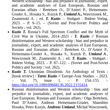
Western scholarship : bias and prejudice in journalistic, expert,
and academic analyses of East European, Russian and
Eurasian affairs / Bertelsen O., D’Anieri P., Heinemann-
Gruder A., Hosaka S., Kuzyk P.,
Umland A.,
Wawrzonek M.,
Znamenski A. ; ed.
T. Kuzio
. – Stuttgart : Ibidem Verlag,
2023. – P. 9–15. – (Soviet and Post-Soviet Politics and
Society ; vol. 262).
Kuzio T.
Russia’s Full Spectrum Conflict and the Myth of
Civil War in Ukraine, 2014–2021 /
T. Kuzio
// Russian
disinformation and Western scholarship : bias and prejudice in
journalistic, expert, and academic analyses of East European,
Russian and Eurasian affairs / Bertelsen O., D’Anieri P.,
Heinemann-Gruder A., Hosaka S., Kuzyk P.,
Umland A
.,
Wawrzonek M., Znamenski A. ; ed.
T. Kuzio
. – Stuttgart :
Ibidem Verlag, 2023. – P. 87–122. – (Soviet and Post-Soviet
Politics and Society ; vol. 262).
Kuzio T.
Ukrainian Dissidents. An Anthology of Texts :
[book review] /
Taras Kuzio
// Europe-Asia Studies. – 2023.
– Vol. 75, issue 1. – P. 154–155. –
https://doi.org/10.1080/09668136.2022.2155414
.
Russian disinformation and Western scholarship : bias and
prejudice in journalistic, expert, and academic analyses of
East European, Russian and Eurasian affairs / Olga Bertelsen,
Paul D’Anieri, Andreas Heinemann-Gruder, Shanshiro
Hosaka, Petro Kuzyk,
Andreas Umland
, Michał Wawrzonek,