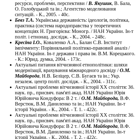
ресурси, проблеми, перспективи /
В. Якушик
, В. Бала,
О. Голобуцький та ін.; Агентство моделювання
ситуацій. - К., 2005. - 40с.
Бевз Т.А.
Українська державність: ідеологія, політика,
практика (система народоправства у теоретичних
концепціях Н. Григорієва: Моногр. / НАН України. Ін-т
політ. і етнонац. дослідж. - К., 2004. - 248с.
Кресіна І.О.
, Коваленко А.А., Балан С.В. Інститут
імпічменту: Порівняльний політико-правовий аналіз /
НАН України. Ін-т держави і права ім. В.М. Корецького.
- К.: Юрид. думка, 2004. - 173с.
Актуальні питання вітчизняної етнополітики: шляхи
модернізації, врахування міжнародного досвіду /
О.М.
Майборода
, Н.В. Беліцер, С.В. Бугаєв та ін.; Укр.
незалеж. центр політ. дослідж. - К., 2004. - 311с.
Актуальні проблеми вітчизняної історії XX століття: Зб.
наук. пр., присвяч. пам'яті акад. НАН України Юрія
Юрійовича Кондуфора: В 2 т. /
О.М. Майборода,
В.Ф.
Верстюк, В.М. Даниленко та ін.; НАН України. Ін-т
історії України. - К., 2004. - Т. 1. - 422с.
Актуальні проблеми вітчизняної історії XX століття: Зб.
наук. пр., присвяч. пам'яті акад. НАН України Юрія
Юрійовича Кондуфора: В 2 т. /
О.М. Майборода
, В.Ф.
Верстюк, В.М. Даниленко та ін.; НАН України. Ін-т
історії України. - К., 2004. - Т. 2. - 422с.