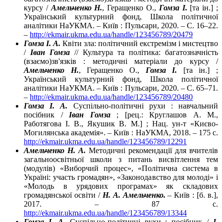
курсу /
Амельченко Н.
, Геращенко О.,
Гомза І.
[та ін.] ;
Український культурний фонд, Школа політичної
аналітики НаУКМА. – Київ : Пульсари, 2020. – С. 16–22.
–
http://ekmair.ukma.edu.ua/handle/123456789/20479
Гомза І. А.
Квіти зла: політичний екстремізм і мистецтво
/
Іван Гомза
// Культура та політика: багатозначність
(взаємо)зв'язків : методичні матеріали до курсу /
Амельченко Н.
, Геращенко О.,
Гомза І.
[та ін.] ;
Український культурний фонд, Школа політичної
аналітики НаУКМА. – Київ : Пульсари, 2020. – С. 65–71.
–
http://ekmair.ukma.edu.ua/handle/123456789/20480
Гомза І. А.
Суспільно-політичні рухи : навчальний
посібник /
Іван Гомза
; [рец.: Круглашов А. М.,
Работягова І. В., Якушик В. М.] ; Нац. ун-т «Києво-
Могилянська академія». – Київ : НаУКМА, 2018. – 175 с.
http://ekmair.ukma.edu.ua/handle/123456789/12291
Амельченко Н. А.
Методичні рекомендації для вчителів
загальноосвітньої школи з питань висвітлення тем
(модулів) «Виборчий процес», «Політична система в
Україні: участь громадян», «Законодавство для молоді» і
«Молодь в урядових програмах» як складових
громадянської освіти /
Н. А. Амельченко.
– Київ : [б. в.],
2017. – 87 с.
http://ekmair.ukma.edu.ua/handle/123456789/13344
Гомза І. А.
Суспільно-політичні рухи : посібник /
І.