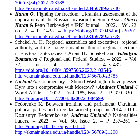
7065.3(84).2022.263588
.
https://ekmair.ukma.edu.ua/handle/123456789/25730
Haran O.
Fighting for freedom: Ukrainian assessment of the
implications of the Russian invasion for South Asia /
Olexiy
Haran
& Petro Burkovskyi // IPRI Journal. – 2022. – Vol. 22,
no. 2. – P. 1–28. –
https://doi.org/10.31945/iprij.220201
.
https://ekmair.ukma.edu.ua/handle/123456789/25778
Schakel A. H. Regional assemblies and executives, regional
authority, and the strategic manipulation of regional elections
in electoral autocracies / Arjan H. Schakel and
Valentyna
Romanova
// Regional and Federal Studies. – 2022. – Vol.
32, no. 4. – P. 413–435. –
https://doi.org/10.1080/13597566.2022.2103546
.
http://ekmair.ukma.edu.ua/handle/123456789/23785
Umland A
.
Commentary – Should Washington have pressed
Kyiv into a compromise with Moscow? /
Andreas Umland
//
World Affairs. – 2022. – Vol. 185, issue 2. – P. 319–330. –
https://doi.org/10.1177/00438200221084699
.
Fedorenko K. Between frontline and parliament: Ukrainian
political parties and irregular armed groups in 2014–2019 /
Kostiantyn Fedorenko and
Andreas Umland
// Nationalities
Papers. – 2022. – Vol. 50, issue 2. – P. 237–261. –
https://doi.org/10.1017/nps.2021.20
.
http://ekmair.ukma.edu.ua/handle/123456789/21200