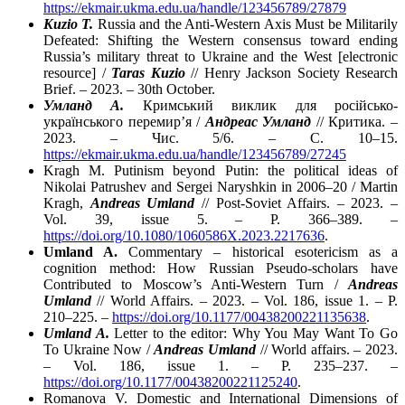
https://ekmair.ukma.edu.ua/handle/123456789/27879
Kuzio T.
Russia and the Anti-Western Axis Must be Militarily
Defeated: Shifting the Western consensus toward ending
Russia’s military threat to Ukraine and the West [electronic
resource] /
Taras Kuzio
// Henry Jackson Society Research
Brief. – 2023. – 30th October.
Умланд А.
Кримський виклик для російсько-
українського перемир’я /
Андреас Умланд
// Критика. –
2023. – Чис. 5/6. – С. 10–15.
https://ekmair.ukma.edu.ua/handle/123456789/27245
Kragh M. Putinism beyond Putin: the political ideas of
Nikolai Patrushev and Sergei Naryshkin in 2006–20 / Martin
Kragh,
Andreas Umland
// Post-Soviet Affairs. – 2023. –
Vol. 39, issue 5. – P. 366–389. –
https://doi.org/10.1080/1060586X.2023.2217636
.
Umland A.
Commentary – historical esotericism as a
cognition method: How Russian Pseudo-scholars have
Contributed to Moscow’s Anti-Western Turn /
Andreas
Umland
// World Affairs. – 2023. – Vol. 186, issue 1. – P.
210–225. –
https://doi.org/10.1177/00438200221135638
.
Umland A.
Letter to the editor: Why You May Want To Go
To Ukraine Now /
Andreas Umland
// World affairs. – 2023.
– Vol. 186, issue 1. – P. 235–237. –
https://doi.org/10.1177/00438200221125240
.
Romanova V. Domestic and International Dimensions of