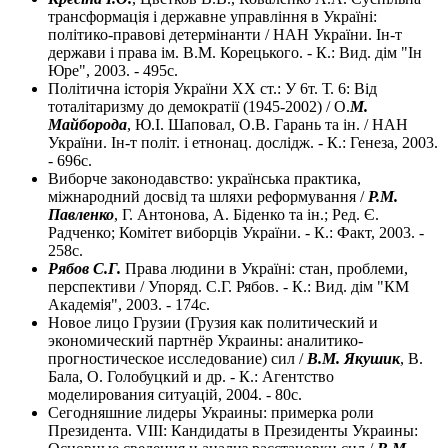
трансформація і державне управління в Україні:
політико-правові детермінанти / НАН України. Ін-т
держави і права ім. В.М. Корецького. - К.: Вид. дім "Ін
Юре", 2003. - 495с.
Політична історія України XX ст.: У 6т. Т. 6: Від
тоталітаризму до демократії (1945-2002) / О.
М.
Майборода
, Ю.І. Шаповал, О.В. Гарань та ін. / НАН
України. Ін-т політ. і етнонац. дослідж. - К.: Генеза, 2003.
- 696с.
Виборче законодавство: українська практика,
міжнародний досвід та шляхи реформування /
Р.М.
Павленко
, Г. Антонова, А. Біденко та ін.; Ред. Є.
Радченко; Комітет виборців України. - К.: Факт, 2003. -
258с.
Рябов С.Г.
Права людини в Україні: стан, проблеми,
перспективи / Упоряд. С.Г. Рябов. - К.: Вид. дім "КМ
Академія", 2003. - 174с.
Новое лицо Грузии (Грузия как политический и
экономический партнёр Украины: аналитико-
прогностическое исследование) сил /
В.М. Якушик
, В.
Бала, О. Голобуцкий и др. - К.: Агентство
моделирования ситуацій, 2004. - 80с.
Сегодняшние лидеры Украины: примерка роли
Президента. VІІІ: Кандидаты в Президенты Украины: