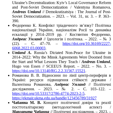
Ukraine’s Decentralization: Kyiv’s Local Governance Reform
and Post-Soviet Democratization / Valentyna Romanova,
Andreas Umland
// Demokratizatsiya : The Journal of Post-
Soviet Democratization. – 2023. – Vol. 31, nr. 3. – P. 363–
390.
Федоренко К. Конфлікт тріадичного зв’язку? Політика
націоналізації України, націоналізм Росії та динаміка
ескалації у 2014–2019 рр. / Костянтин Федоренко,
Андреас Умланд
// Ідеологія і політика. – 2022. – № 3
(22). – C. 47–70. –
https://doi.org/10.36169/2227-
6068.2022.03.00003
.
Umland A.
Russia’s Dictated Non-Peace for Ukraine in
2014–2022: Why the Minsk Agreements Were Doomed from
the Start and What Lessons They Teach /
Andreas Umland
,
Hugo von Essen // SCEEUS Report. – 2022. – No. 3. –
https://doi.org/10.13140/RG.2.2.31567.15521
.
Романова В. В. Відносини по лінії центр-периферія в
Україні: ресурси підвищення стійкості держави /
Валентина Романова,
Андреас Умланд
// Політичні
дослідження. – 2023. – № 2. – C. 103–122. –
https://doi.org/10.53317/2786-4774-2023-2-5
.
https://ekmair.ukma.edu.ua/handle/123456789/31927
Чабанна М. В.
Концепт політичної довіри та реалії
посттоталітаризму (методологічний аспект) /
Маргарита Чабанна
// Політичні дослідження. – 2023. –