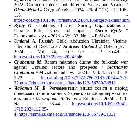
2022: Common Interest but different Values and Visions /
Olena Mykal
// Східний світ. - 2024. - № 4 (125). - C. 106-
118. -
https://doi.org/10.15407/orientw2024.04.106
https://ekmair.uk
Rybiy O.
Coalitions of Civil Society Organizations in
Ukraine: Role, Types, and Impact /
Olena Rybiy
//
Demokratizatsiya. - 2024. - Vol. 32, Nr. 1. - P. 61-84.
Umland A.
Russia's Child Abduction Ukrainian Victims,
International Reactions /
Andreas Umland
// Osteuropa. -
2024. - Vol. 74, Issue 6-7. - P. 35-49. -
https://doi.org/10.35998/oe-2024-046
Chabanna M.
Return migration during the full-scale war
against Ukraine: factors and prospects /
Marharyta
Chabanna
// Migration and law. - 2024. - Vol. 4, Issue 3. - P.
5-22. -
http://doi.org/10.32752/2786-5185-2024-4-3-5-
22
https://ekmair.ukma.edu.ua/handle/123456789/34818
Чабанна М. В.
Регламентація вищої освіти в період
повномасштабної війни в Україні: відповідь держави на
виклики /
Маргарита Чабанна
// Empirio. - 2024. - Т. 1,
№ 2. - C. 35-44. -
https://doi.org/10.18523/3041-
1718.2024.1.2.35-
44
https://ekmair.ukma.edu.ua/handle/123456789/31331