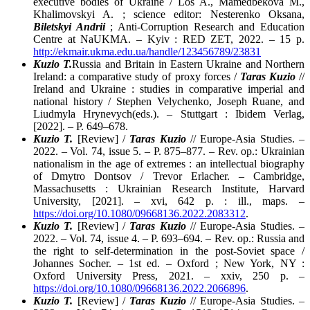
executive bodies of Ukraine / Los A., Mamedbekova M.,
Khalimovskyi A. ; science editor: Nesterenko Oksana,
Biletskyi A
ndrii
; Anti-Corruption Research and Education
Centre at NaUKMA. – Kyiv : RED ZET, 2022. – 15 p.
http://ekmair.ukma.edu.ua/handle/123456789/23831
Kuzio T.
Russia and Britain in Eastern Ukraine and Northern
Ireland: a comparative study of proxy forces /
Taras Kuzio
//
Ireland and Ukraine : studies in comparative imperial and
national history / Stephen Velychenko, Joseph Ruane, and
Liudmyla Hrynevych(eds.). – Stuttgart : Ibidem Verlag,
[2022]. – P. 649–678.
Kuzio T
.
[Review] /
Taras Kuzio
// Europe-Asia Studies. –
2022. – Vol. 74, issue 5. – P. 875–877. – Rev. op.: Ukrainian
nationalism in the age of extremes : an intellectual biography
of Dmytro Dontsov / Trevor Erlacher. – Cambridge,
Massachusetts : Ukrainian Research Institute, Harvard
University, [2021]. – xvi, 642 p. : ill., maps. –
https://doi.org/10.1080/09668136.2022.2083312
.
Kuzio T
.
[Review] /
Taras Kuzio
// Europe-Asia Studies. –
2022. – Vol. 74, issue 4. – P. 693–694. – Rev. op.: Russia and
the right to self-determination in the post-Soviet space /
Johannes Socher. – 1st ed. – Oxford ; New York, NY :
Oxford University Press, 2021. – xxiv, 250 p. –
https://doi.org/10.1080/09668136.2022.2066896
.
Kuzio T
.
[Review] /
Taras Kuzio
// Europe-Asia Studies. –