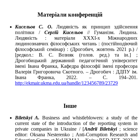
Матеріали конференцій
Кисельов С
.
О
.
Людяність як принцип здійснення
політики /
Сергій Кисельов
// Гуманізм. Людина.
Людяність : матеріали ХХХІ-х Міжнародних
людинознавчих філософських читань : (постійнодіючий
філософський семінар) : (Дрогобич, жовтень 2021 р.) /
[редкол.: В. С. Возняк (голов. ред.) та ін.] ;
Дрогобицький державний педагогічний університет
імені Івана Франка, Кафедра філософії імені професора
Валерія Григоровича Скотного. – Дрогобич : ДДПУ ім.
Івана Франка, 2022. – С. 194–201.
http://ekmair.ukma.edu.ua/handle/123456789/23729
Інше
Biletskyi A.
Business and whistleblowers: a study of the
current state of the introduction of the reporting system in
private companies in Ukraine / [
Andrii Biletskyi
; science
editor: Oksana Nesterenko ; Anti-Corruption Research and