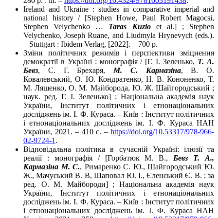
280 p. : ill. –
https://doi.org/10.4324/9781003191438
.
Ireland and Ukraine : studies in comparative imperial and
national history / [Stephen Howe, Paul Robert Magocsi,
Stephen Velychenko …
Taras Kuzio
et al.] ; Stephen
Velychenko, Joseph Ruane, and Liudmyla Hrynevych (eds.).
– Stuttgart : Ibidem Verlag, [2022]. – 700 p.
Зміни політичних режимів і перспективи зміцнення
демократії в Україні : монографія / [Г. І. Зеленько,
Т. А.
Бевз
, С. Г. Брехаря,
М. С. Кармазіна
, В. О.
Ковалевський, О. Ю. Кондратенко, Н. В. Кононенко, Т.
М. Ляшенко, О. М. Майборода, Ю. Ж. Шайгородський ;
наук. ред. Г. І. Зеленько] ; Національна академія наук
України, Інститут політичних і етнонаціональних
досліджень ім. І. Ф. Кураса. – Київ : Інститут політичних
і етнонаціональних досліджень ім. І. Ф. Кураса НАН
України, 2021. – 410 с. –
https://doi.org/10.53317/978-966-
02-9724-1
.
Відповідальна політика в сучасній Україні: ілюзії та
реалії : монографія / [Горбатюк М. В.,
Бевз Т. А.,
Кармазіна М. С.
, Римаренко С. Ю., Шайгородський Ю.
Ж., Мачуський В. В, Шаповал Ю. І., Єленський Є. В. ; за
ред. О. М. Майбороди] ; Національна академія наук
України, Інститут політичних і етнонаціональних
досліджень ім. І. Ф. Кураса. – Київ : Інститут політичних
і етнонаціональних досліджень ім. І. Ф. Кураса НАН