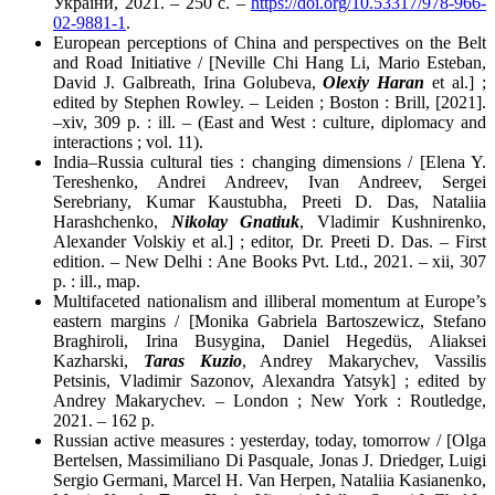
України, 2021. – 250 с. –
https://doi.org/10.53317/978-966-
02-9881-1
.
European perceptions of China and perspectives on the Belt
and Road Initiative / [Neville Chi Hang Li, Mario Esteban,
David J. Galbreath, Irina Golubeva,
Olexiy Haran
et al.] ;
edited by Stephen Rowley. – Leiden ; Boston : Brill, [2021].
–xiv, 309 p. : ill. – (East and West : culture, diplomacy and
interactions ; vol. 11).
India–Russia cultural ties : changing dimensions / [Elena Y.
Tereshenko, Andrei Andreev, Ivan Andreev, Sergei
Serebriany, Kumar Kaustubha, Preeti D. Das, Nataliia
Harashchenko,
Nikolay Gnatiuk
, Vladimir Kushnirenko,
Alexander Volskiy et al.] ; editor, Dr. Preeti D. Das. – First
edition. – New Delhi : Ane Books Pvt. Ltd., 2021. – xii, 307
p. : ill., map.
Multifaceted nationalism and illiberal momentum at Europe’s
eastern margins / [Monika Gabriela Bartoszewicz, Stefano
Braghiroli, Irina Busygina, Daniel Hegedüs, Aliaksei
Kazharski,
Taras Kuzio
, Andrey Makarychev, Vassilis
Petsinis, Vladimir Sazonov, Alexandra Yatsyk] ; edited by
Andrey Makarychev. – London ; New York : Routledge,
2021. – 162 p.
Russian active measures : yesterday, today, tomorrow / [Olga
Bertelsen, Massimiliano Di Pasquale, Jonas J. Driedger, Luigi
Sergio Germani, Marcel H. Van Herpen, Nataliia Kasianenko,