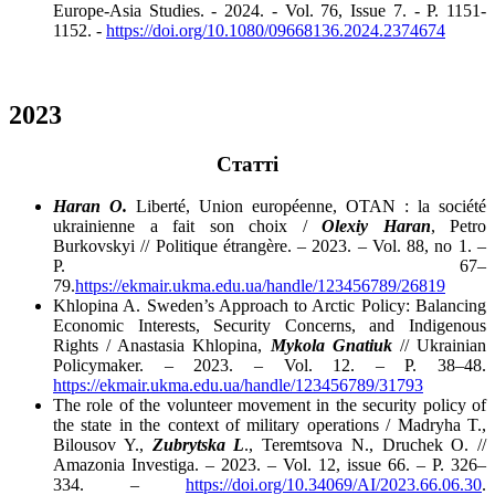
Europe-Asia Studies. - 2024. - Vol. 76, Issue 7. - P. 1151-
1152. -
https://doi.org/10.1080/09668136.2024.2374674
2023
Статті
Haran O.
Liberté, Union européenne, OTAN : la société
ukrainienne a fait son choix /
Olexiy Haran
, Petro
Burkovskyi // Politique étrangère. – 2023. – Vol. 88, no 1. –
P. 67–
79.
https://ekmair.ukma.edu.ua/handle/123456789/26819
Khlopina A. Sweden’s Approach to Arctic Policy: Balancing
Economic Interests, Security Concerns, and Indigenous
Rights / Anastasia Khlopina,
Mykola Gnatiuk
// Ukrainian
Policymaker. – 2023. – Vol. 12. – P. 38–48.
https://ekmair.ukma.edu.ua/handle/123456789/31793
The role of the volunteer movement in the security policy of
the state in the context of military operations / Madryha T.,
Bilousov Y.,
Zubrytska L
., Teremtsova N., Druchek O. //
Amazonia Investiga. – 2023. – Vol. 12, issue 66. – P. 326–
334. –
https://doi.org/10.34069/AI/2023.66.06.30
.