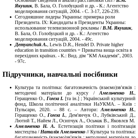
Основные сведения и анализ расстановки сил /
В.М.
Якушик
, В. Бала, О. Голобуцкий и др. - К.: Агентство
моделирования ситуацій, 2004. - С. 3-17, 226-239.
Сегодняшние лидеры Украины: примерка роли
Президента. ІХ: Кандидаты в Президенты Украины:
использование телевизионной рекламы /
В.М. Якушик
,
В. Бала, О. Голобуцкий и др. - К.: Агентство
моделирования ситуацій, 2004. - 49с.
Деmyanchuk A.
, Lewis D.R., Hendel D. Private higher
education in transition countries = Приватна вища освіта в
перехідних країнах. - К.: Вид. дім "КМ Академія", 2003.
- 97с.
Підручники, навчальні посібники
Культура та політика: багатозначність (взаємо)зв'язків :
методичні матеріали до курсу /
Амельченко Н.
,
Геращенко О.,
Гомза І.
[та ін.] ; Український культурний
фонд, Школа політичної аналітики НаУКМА. – Київ :
Пульсари, 2020. – 88 c. – Автори:
Амельченко Н.
,
Геращенко О.,
Гомза І.
, Дем'янчук О., Лубківський Д.,
Лютий Т., Найем Л., Осипчук А., Осьмак В., Яковлєв М.
Амельченко Н. А.
Естетизація політики і політизація
мистецтва /
Наталія Амельченко
// Культура та політика:
багатозначність (взаємо)зв'язків : методичні матеріали до