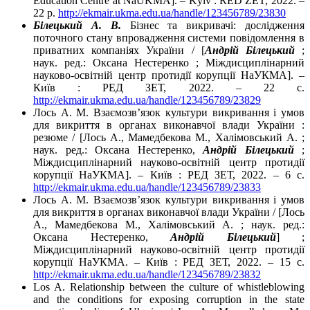
Education Centre at NaUKMA]. – Kyiv : RED ZET, 2022. –
22 p.
http://ekmair.ukma.edu.ua/handle/123456789/23830
Білецький А. В.
Бізнес та викривачі: дослідження
поточного стану впровадження системи повідомлення в
приватних компаніях України / [
Андрій Білецький
;
наук. ред.: Оксана Нестеренко ; Міждисциплінарний
науково-освітній центр протидії корупції НаУКМА]. –
Київ : РЕД ЗЕТ, 2022. – 22 с.
http://ekmair.ukma.edu.ua/handle/123456789/23829
Лось А. М. Взаємозв’язок культури викривання і умов
для викриття в органах виконавчої влади України :
резюме / [Лось А., Мамедбекова М., Халімовський А. ;
наук. ред.: Оксана Нестеренко,
Андрій Білецький
;
Міждисциплінарний науково-освітній центр протидії
корупції НаУКМА]. – Київ : РЕД ЗЕТ, 2022. – 6 с.
http://ekmair.ukma.edu.ua/handle/123456789/23833
Лось А. М. Взаємозв’язок культури викривання і умов
для викриття в органах виконавчої влади України / [Лось
А., Мамедбекова М., Халімовський А. ; наук. ред.:
Оксана Нестеренко,
Андрій Білецький
] ;
Міждисциплінарний науково-освітній центр протидії
корупції НаУКМА. – Київ : РЕД ЗЕТ, 2022. – 15 с.
http://ekmair.ukma.edu.ua/handle/123456789/23832
Los A. Relationship between the culture of whistleblowing
and the conditions for exposing corruption in the state