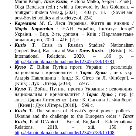
Martin Kragh,
Taras Kuzio
, Victoria Malko, Sergei I. Zhuk] ;
Olga Bertelsen (ed.) ; with a foreword by Jan Goldman. –
Stuttgart : ibidem Verlag, [2021]. – 403 p. : ill. – (Soviet and
post-Soviet politics and society;vol. 224).
Кармазіна М. С.
Леся Українка. Життя як виклик /
Марія Кармазіна
; НАН України, Інститут історії
України. – Вид. 2-ге, доповн. – Київ : Парламентське
видавництво, 2020. – 416, [2] с.
Kuzio T.
Crisis in Russian Studies? Nationalism
(Imperialism), Racism and War /
Taras Kuzio
. – [Bristol] : E-
International Relations, 2020. – 186 p. –
http://ekmair.ukma.edu.ua/handle/123456789/19781
Кузьо Т.
Війна Путіна проти України : революція,
націоналізм і криміналітет /
Тарас Кузьо
; пер. укр.
Андрія Павлишина ; [вид.: К. Сігов та Л. Фінберг]. –
[Київ] : Дух і Літера, [2018]. – 559 с.
Кузьо Т.
Война Путина против Украины : революция,
национализм и криминалитет /
Тарас Кузьо
; пер. [с
англ.] Дарии Литошенко ; [изд.: К. Сигов и Л. Финберг].
– [Киев] : Дух і Літера, [2018]. – 599 с.
Kuzio T.
The sources of Russia’s great power politics :
Ukraine and the challenge to the European order /
Taras
Kuzio
, Paul D’Anieri. – Bristol, England : E-International
Relations, 2018. – xiii, 150 p.
http://ekmair.ukma.edu.ua/handle/123456789/15108