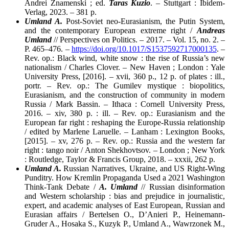
Andrei Znamenski ; ed.
Taras Kuzio
. – Stuttgart : Ibidem-
Verlag, 2023. – 381 p.
Umland A.
Post-Soviet neo-Eurasianism, the Putin System,
and the contemporary European extreme right /
Andreas
Umland
// Perspectives on Politics. – 2017. – Vol. 15, no. 2. –
P. 465–476. –
https://doi.org/10.1017/S1537592717000135
. –
Rev. op.: Black wind, white snow : the rise of Russia’s new
nationalism / Charles Clover. – New Haven ; London : Yale
University Press, [2016]. – xvii, 360 p., 12 p. of plates : ill.,
portr. – Rev. op.: The Gumilev mystique : biopolitics,
Eurasianism, and the construction of community in modern
Russia / Mark Bassin. – Ithaca : Cornell University Press,
2016. – xiv, 380 p. : ill. – Rev. op.: Eurasianism and the
European far right : reshaping the Europe-Russia relationship
/ edited by Marlene Laruelle. – Lanham : Lexington Books,
[2015]. – xv, 276 p. – Rev. op.: Russia and the western far
right : tango noir / Anton Shekhovtsov. – London ; New York
: Routledge, Taylor & Francis Group, 2018. – xxxii, 262 p.
Umland A.
Russian Narratives, Ukraine, and US Right-Wing
Punditry. How Kremlin Propaganda Used a 2021 Washington
Think-Tank Debate /
A. Umland
// Russian disinformation
and Western scholarship : bias and prejudice in journalistic,
expert, and academic analyses of East European, Russian and
Eurasian affairs / Bertelsen O., D’Anieri P., Heinemann-
Gruder A., Hosaka S., Kuzyk P., Umland A., Wawrzonek M.,