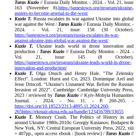
Taras Kuzio
// Eurasia Daily Monitor. - 2024. - Vol. 21, issue
163 (November 8).
https://jamestown.org/program/ukraine-
aspires-to-become-arsenal-to-the-west/
Kuzio T.
Russia escalates its war against Ukraine into global
war against the West /
Taras Kuzio
// Eurasia Daily Monitor. -
2024. - Vol. 21, issue 158 (30 October).
https://jamestown.org/program/russia-escalates-its-war-
against-ukraine-into-global-war-against-the-west/
Kuzio Т.
Ukraine leads world in drone innovation and
production /
Taras Kuzio
// Eurasia Daily Monitor. - 2024. -
Vol. 21, issue 145 (8 October).
https://jamestown.org/program/ukraine-leads-world-in-drone-
innovation-and-production/
Kuzio T.
Olga Onuch and Henry Hale. "The Zelensky
Effect". London: Hurst and Co, 2023. Dominique Arel and
Jesse Driscoll. "Ukraine's Unnamed War. Before the Russian
Invasion of 2022". Cambridge: Cambridge University Press,
2023 / reviewed by
Taras Kuzio
// Kyiv-Mohyla Humanities
Journal. - 2024. - No. 11. - P. 260-265. -
https://doi.org/10.18523/2313-4895.11.2024.260-
265
https://ekmair.ukma.edu.ua/handle/123456789/33655
Kuzio T.
Memory Crash. The Politics of History in and
around Ukraine 1980s-2010s: Georgiy Kasianov, Budapest &
New York, NY: Central European University Press, 2022, xiii
+ 407pp., open access ebook : [book review] /
Taras Kuzio
//