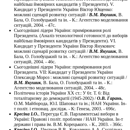
найбільш ймовірних кандидатів у Президенти). V.
Кандидат у Президенти України Віктор Ющенко:
можливі сценарії розвитку ситуацій /
В.М. Якушик
, В.
Бала, О. Голобуцький та ін. - К.: Агентство моделювання
ситуацій, 2004. - 47с.
Сьогоднішні лідери України: примірювання ролі
Президента. (Аналіз технологічної готовності до виборів
найбільш ймовірних кандидатів у Президенти). VІ.
Кандидат у Президенти України Віктор Янукович:
можливі сценарії розвитку ситуацій /
В.М. Якушик
, В.
Бала, О. Голобуцький та ін. - К.: Агентство моделювання
ситуацій, 2004. - 46с.
Сьогоднішні лідери України: примірювання ролі
Президента. VІІ: Кандидат у Президенти України
Олександр Мороз : можливі сценарії розвитку ситуацій /
В.М. Якушик
, В. Бала, О. Голобуцький та ін. - К.:
Агентство моделювання ситуацій, 2004. - 48с.
Політична історія України XX ст.: У 6т. Т. 6: Від
тоталітаризму до демократії (1945-2002) /
О.В. Гарань
,
О.М. Майборода, Ю.І. Шаповал та ін.; НАН України. Ін-
т політ. і етнонац. дослідж. - К: Генеза, 2003. - 696с.
Кресіна І.О.
, Перегуда Є.В. Парламентські вибори в
Україні: Правові і політ. проблеми / НАН України. Ін-т
держави і права ім. В.М. Корецького. - К., 2003. - 366с.
Кресіна І.О.
, Цвєтков В.В., Коваленко А.А. Суспільна