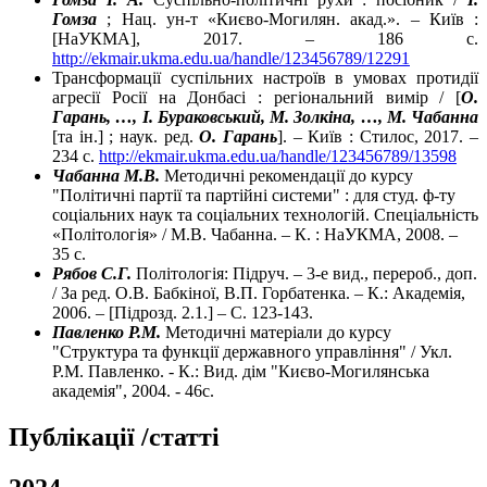
Гомза
; Нац. ун-т «Києво-Могилян. акад.». – Київ :
[НаУКМА], 2017. – 186 с.
http://ekmair.ukma.edu.ua/handle/123456789/12291
Трансформації суспільних настроїв в умовах протидії
агресії Росії на Донбасі : регіональний вимір / [
О.
Гарань, …, І. Бураковський, М. Золкіна, …, М. Чабанна
[та ін.] ; наук. ред.
О. Гарань
]. – Київ : Стилос, 2017. –
234 с.
http://ekmair.ukma.edu.ua/handle/123456789/13598
Чабанна М.В.
Методичні рекомендації до курсу
"Політичні партії та партійні системи" : для студ. ф-ту
соціальних наук та соціальних технологій. Спеціальність
«Політологія» / М.В. Чабанна. – К. : НаУКМА, 2008. –
35 с.
Рябов С.Г.
Політологія: Підруч. – 3-е вид., перероб., доп.
/ За ред. О.В. Бабкіної, В.П. Горбатенка. – К.: Академія,
2006. – [Підрозд. 2.1.] – С. 123-143.
Павленко Р.М.
Методичні матеріали до курсу
"Структура та функції державного управління" / Укл.
Р.М. Павленко. - К.: Вид. дім "Києво-Могилянська
академія", 2004. - 46с.
Публікації /статті