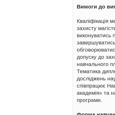
Вимоги до ви
Кваліфікація м
захисту магіст
виконуватись п
завершуватись 
обговорюватис
допуску до зах
навчального п
Тематика дипл
досліджень нау
співпрацює На
академія» та н
програми.
Форма навча