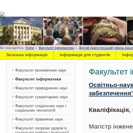
Ви знаходитесь:
Home
Факультет інформатики
Другий (магістерський) рівень вищо
Загальна інформація
Інформація для студентів
Інфо
Факультет 
Факультет економічних наук
Факультет інформатики
Освітньо-нау
Факультет природничих наук
забезпечення
Факультет гуманітарних наук
Факультет соціальних наук і
Кваліфікація
соціальних технологій
Факультет правничих наук
Магістр інжен
Факультет охорони здоров`я,
соціальної роботи і психології