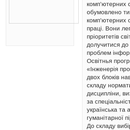
комп’ютерних с
обумовлено тим
комп’ютерних 
праці. Вони ле
пріоритетів сві
долучитися до
проблем інфор
Освітнья прогр
«Інженерія пр
двох блоків на
складу нормат
дисципліни, ви
за спеціальні
українська та 
гуманітарної п
До складу вибі