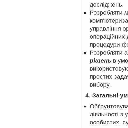
досліджень.
Розробляти
м
комп’ютериза
управління о
операційних 
процедури фо
Розробляти а
рішень
в умо
використовую
простих зада
вибору.
4. Загальні у
Обґрунтовува
діяльності з
особистих, с