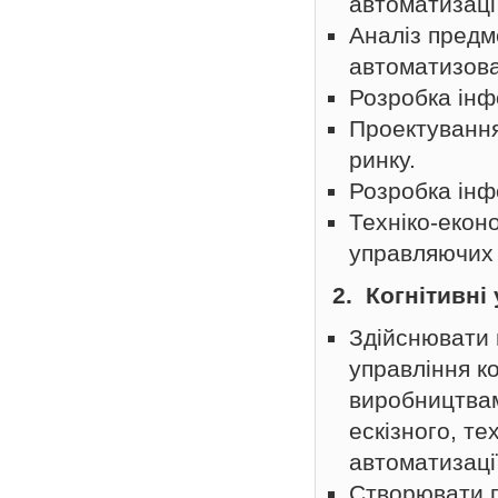
автоматизаці
Аналіз предм
автоматизова
Розробка інф
Проектування
ринку.
Розробка інф
Техніко-екон
управляючих 
2. Когнітивні
Здійснювати 
управління к
виробництвам
ескізного, т
автоматизаці
Створювати г