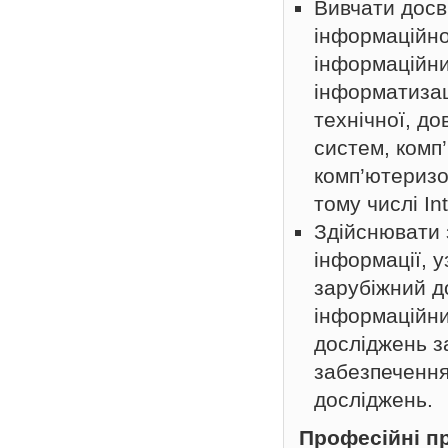
Вивчати досві
інформаційно
інформаційни
інформатизац
технічної, до
систем, комп
комп’ютеризо
тому числі In
Здійснювати 
інформації, 
зарубіжний д
інформаційни
досліджень з
забезпечення
досліджень.
Професійні п