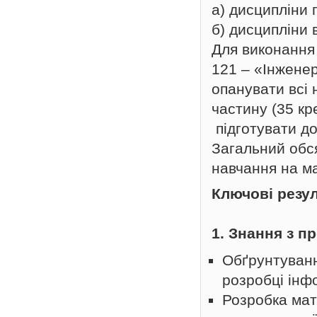
а) дисципліни 
б) дисципліни 
Для виконання 
121 –
«Інженер
опанувати всі 
частину (35 кр
підготувати до
Загальний обся
навчання на ма
Ключові резу
1. Знання з п
Обґрунтуванн
розробці інф
Розробка мат