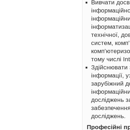
Вивчати досві
інформаційно
інформаційни
інформатизац
технічної, до
систем, комп
комп’ютеризо
тому числі In
Здійснювати 
інформації, 
зарубіжний д
інформаційни
досліджень з
забезпечення
досліджень.
Професійні п