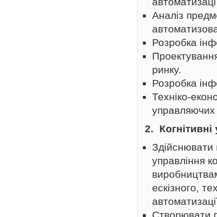
автоматизаці
Аналіз предм
автоматизова
Розробка інф
Проектування
ринку.
Розробка інф
Техніко-екон
управляючих 
2. Когнітивні
Здійснювати 
управління к
виробництвам
ескізного, т
автоматизаці
Створювати г