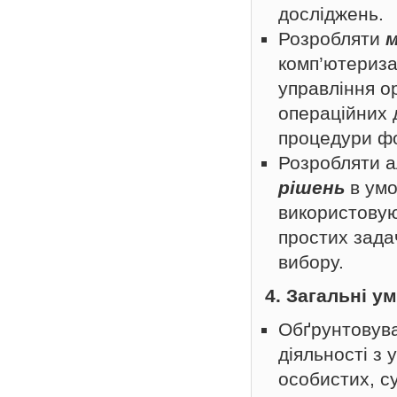
досліджень.
Розробляти
м
комп’ютериза
управління о
операційних 
процедури фо
Розробляти а
рішень
в умо
використовую
простих зада
вибору.
4. Загальні у
Обґрунтовува
діяльності з
особистих, с