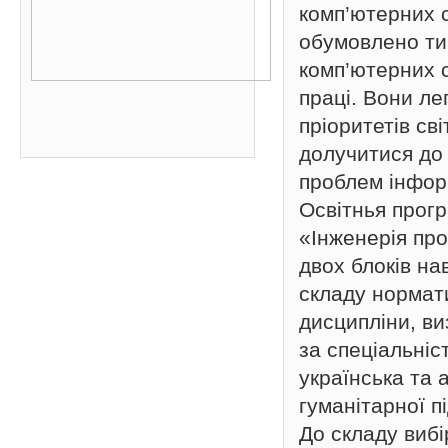
комп’ютерних с
обумовлено тим
комп’ютерних 
праці. Вони ле
пріоритетів сві
долучитися до
проблем інфор
Освітнья прогр
«Інженерія пр
двох блоків на
складу нормат
дисципліни, ви
за спеціальні
українська та 
гуманітарної п
До складу вибі