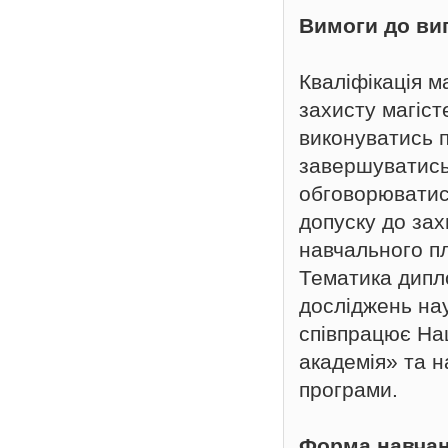
Вимоги до ви
Кваліфікація м
захисту магіст
виконуватись п
завершуватись 
обговорюватис
допуску до зах
навчального п
Тематика дипл
досліджень нау
співпрацює На
академія» та н
програми.
Форма навча