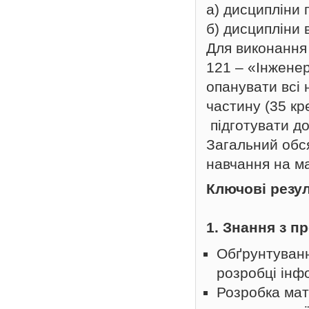
а) дисципліни 
б) дисципліни 
Для виконання 
121 –
«Інженер
опанувати всі 
частину (35 кр
підготувати до
Загальний обся
навчання на ма
Ключові резу
1. Знання з п
Обґрунтуванн
розробці інф
Розробка мат