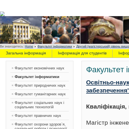
Ви знаходитесь:
Home
Факультет інформатики
Другий (магістерський) рівень вищо
Загальна інформація
Інформація для студентів
Інфо
Факультет 
Факультет економічних наук
Факультет інформатики
Освітньо-нау
Факультет природничих наук
забезпечення
Факультет гуманітарних наук
Факультет соціальних наук і
Кваліфікація
соціальних технологій
Факультет правничих наук
Магістр інжен
Факультет охорони здоров`я,
соціальної роботи і психології