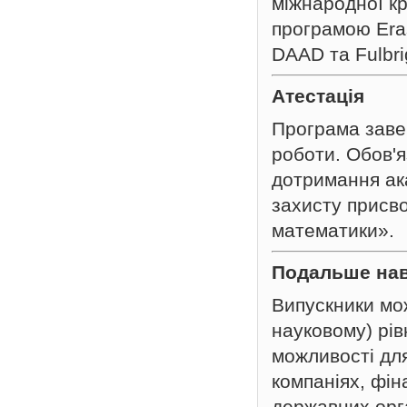
міжнародної кр
програмою Era
DAAD та Fulbri
Атестація
Програма заве
роботи. Обов'
дотримання ак
захисту присво
математики».
Подальше нав
Випускники мо
науковому) рів
можливості для
компаніях, фін
державних орг