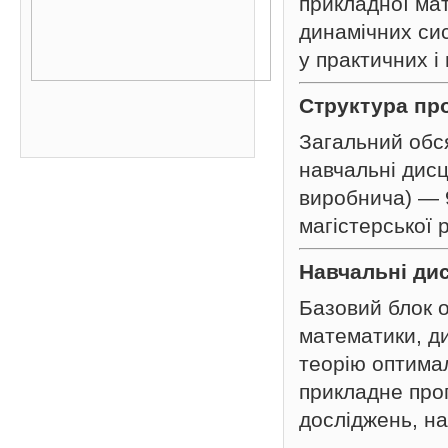
прикладної мат
динамічних сис
у практичних і
Структура пр
Загальний обся
навчальні дисц
виробнича) — 9
магістерської 
Навчальні ди
Базовий блок 
математики, ди
теорію оптимал
прикладне про
досліджень, на