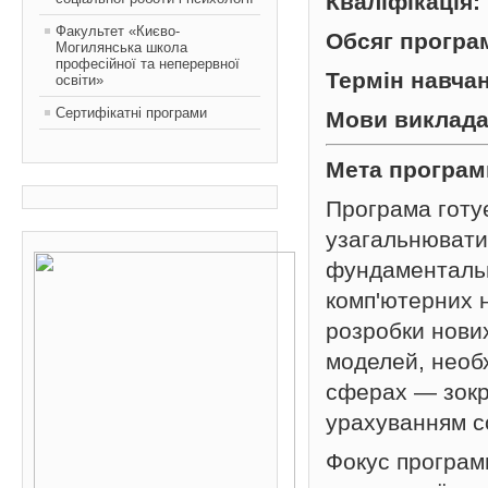
Кваліфікація:
Факультет «Києво-
Обсяг програ
Могилянська школа
професійної та неперервної
Термін навча
освіти»
Сертифікатні програми
Мови виклада
Мета програм
Програма готує
узагальнювати 
фундаментальн
комп'ютерних 
розробки нови
моделей, необ
сферах — зокр
урахуванням со
Фокус програм