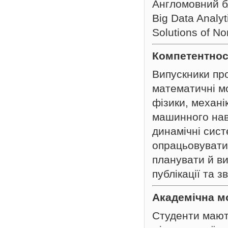
Англомовний бл
Big Data Analyt
Solutions of No
Компетентност
Випускники пр
математичні м
фізики, механі
машинного навч
динамічні сис
опрацьовувати 
планувати й ви
публікації та зв
Академічна м
Студенти мают