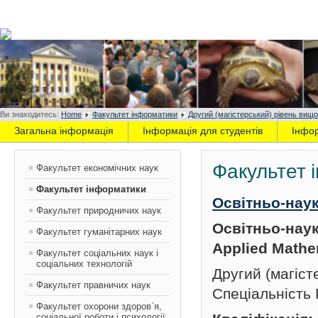
Ви знаходитесь:
Home
Факультет інформатики
Другий (магістерський) рівень вищо
Загальна інформація
Інформація для студентів
Інфо
Факультет 
Факультет економічних наук
Факультет інформатики
Освітньо-нау
Факультет природничих наук
Освітньо-нау
Факультет гуманітарних наук
Applied Mathe
Факультет соціальних наук і
соціальних технологій
Другий (магіст
Факультет правничих наук
Спеціальність
Факультет охорони здоров`я,
соціальної роботи і психології