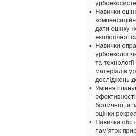
урбоекосисте
Навички оцін
компенсаційн
дати оцінку 
екологічної с
Навички опра
урбоекологіч
та технології
матеріалів у
досліджень до
Уміння плану
ефективності
біотичної, ат
оцінки рекре
Навички обст
пам’яток при