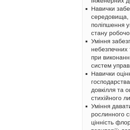
інженерних до
Навички забе
середовища, 
поліпшення у
стану робочо
Уміння забез
небезпечних 
при виконанн
систем управ
Навички оцін
господарства
довкілля та о
стихійного ли
Уміння давати
рослинного св
цінність фло