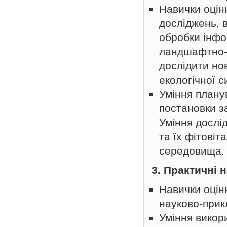
Навички оцін
досліджень, в
обробки інфор
ландшафтно-г
дослідити но
екологічної с
Уміння плану
постановки з
Уміння дослі
та їх фітовіт
середовища.
3. Практичні 
Навички оцін
науково-прик
Уміння викор