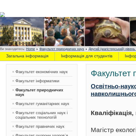
Ви знаходитесь:
Home
Факультет природничих наук
Другий (магістерський) рівень
Загальна інформація
Інформація для студентів
Інфо
Факультет 
Факультет економічних наук
Факультет інформатики
Освітньо-наук
Факультет природничих
навколишньог
наук
Факультет гуманітарних наук
Кваліфікація
Факультет соціальних наук і
соціальних технологій
Факультет правничих наук
Магістр еколог
Факультет охорони здоров`я,