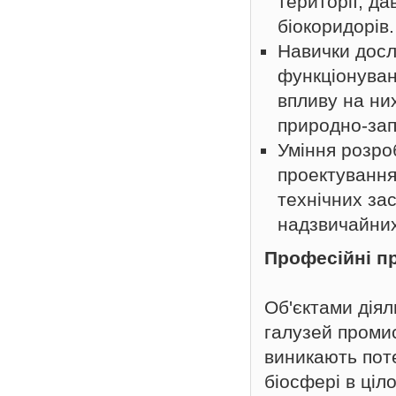
території; д
біокоридорів.
Навички досл
функціонуван
впливу на ни
природно-зап
Уміння розро
проектування
технічних за
надзвичайних
Професійні п
Об'єктами діял
галузей промис
виникають пот
біосфері в ціл