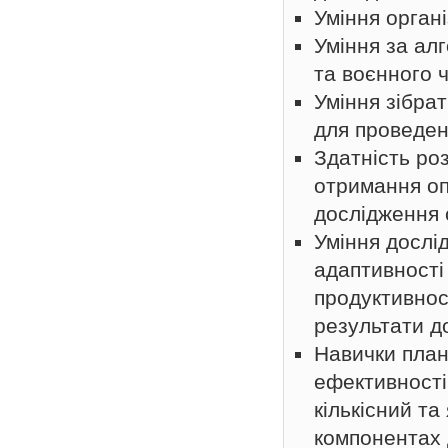
Уміння органі
Уміння за ал
та воєнного ч
Уміння зібра
для проведен
Здатність ро
отримання оп
дослідження 
Уміння дослід
адаптивності
продуктивнос
результати д
Навички план
ефективності
кількісний та
компонентах 