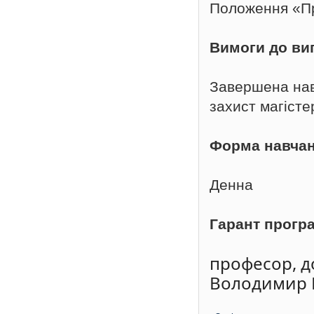
Положення «Пр
Вимоги до ви
Завершена нав
захист магісте
Форма навча
Денна
Гарант прогр
професор, д
Володимир