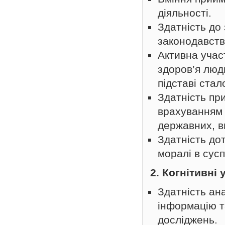
діяльності.
Здатність до 
законодавств
Активна учас
здоров’я люди
підставі стал
Здатність пр
врахуванням 
державних, в
Здатність до
моралі в сус
2. Когнітивні
Здатність ан
інформацію т
досліджень.