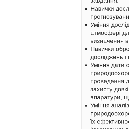
завдання.
Навички досл
прогнозування
Уміння дослі
атмосфері дл
визначення в
Навички обро
досліджень і 
Уміння дати 
природоохоро
проведення д
захисту довкі
апаратури, щ
Уміння аналі
природоохоро
їх ефективнос