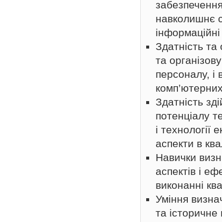
забезпечення
навколишнє 
інформаційні
Здатність та
та організов
персоналу, і
комп’ютерних 
Здатність зд
потенціалу т
і технології 
аспекти в ква
Навички визн
аспектів і е
виконанні ква
Уміння визна
та історичне