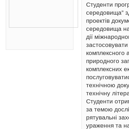
Студенти прог
середовища” з
проектів докум
середовища на 
дії міжнародно
застосовувати
комплексного а
природного за
комплексних е
послуговувати
технічною док
технічну літе
Студенти отри
за темою досл
рятувальні зах
ураження та на