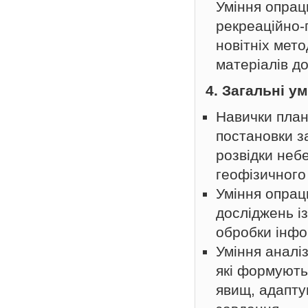
Уміння опрац
рекреаційно-
новітніх мето
матеріалів до
4. Загальні у
Навички план
постановки з
розвідки неб
геофізичного
Уміння опрац
досліджень із
обробки інфор
Уміння аналі
які формують 
явищ, адапту