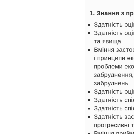
1. Знання з п
Здатність оці
Здатність оці
та явища.
Вміння засто
і принципи ек
проблеми еко
забруднення,
забруднень.
Здатність оці
Здатність сп
Здатність сп
Здатність зас
прогресивні т
Вміння прийм