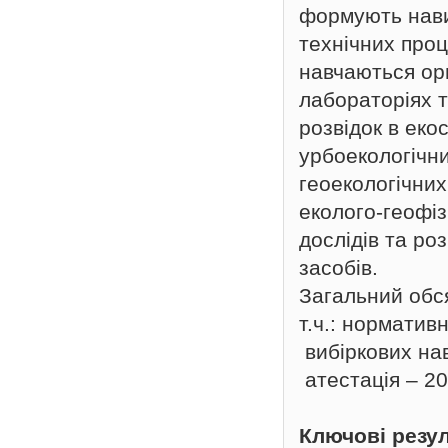
формують нави
технічних проц
навчаються ор
лабораторіях т
розвідок в ек
урбоекологічни
геоекологічних
еколого-геофіз
дослідів та ро
засобів.
Загальний обся
т.ч.: норматив
вибіркових нав
атестація – 20
Ключові резу