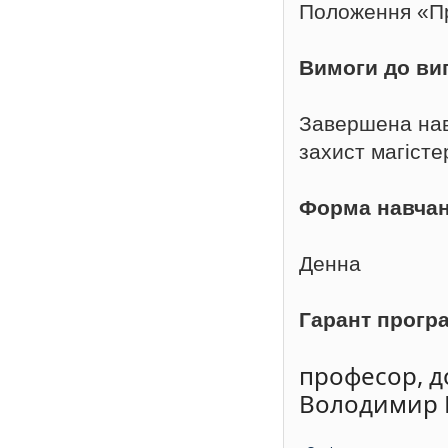
Положення «Пр
Вимоги до ви
Завершена нав
захист магісте
Форма навча
Денна
Гарант прогр
професор, д
Володимир