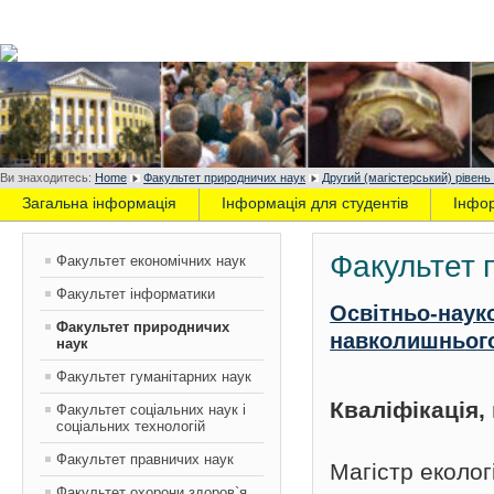
Ви знаходитесь:
Home
Факультет природничих наук
Другий (магістерський) рівень
Загальна інформація
Інформація для студентів
Інфо
Факультет 
Факультет економічних наук
Факультет інформатики
Освітньо-наук
Факультет природничих
навколишньог
наук
Факультет гуманітарних наук
Кваліфікація
Факультет соціальних наук і
соціальних технологій
Факультет правничих наук
Магістр еколог
Факультет охорони здоров`я,