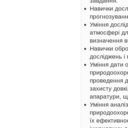
завдання.
Навички досл
прогнозування
Уміння дослі
атмосфері дл
визначення в
Навички обро
досліджень і 
Уміння дати 
природоохоро
проведення д
захисту довкі
апаратури, щ
Уміння аналі
природоохоро
їх ефективнос