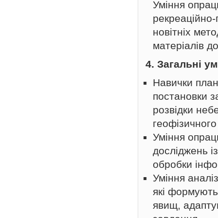
Уміння опрац
рекреаційно-
новітніх мето
матеріалів до
4. Загальні у
Навички план
постановки з
розвідки неб
геофізичного
Уміння опрац
досліджень із
обробки інфор
Уміння аналі
які формують 
явищ, адапту