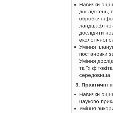
Навички оцін
досліджень, в
обробки інфор
ландшафтно-г
дослідити но
екологічної с
Уміння плану
постановки з
Уміння дослі
та їх фітовіт
середовища.
3. Практичні 
Навички оцін
науково-прик
Уміння викор