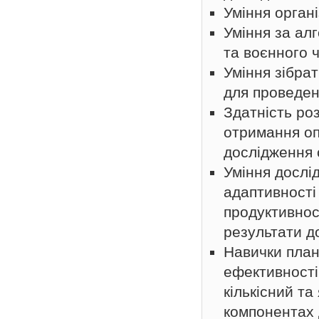
Уміння органі
Уміння за ал
та воєнного ч
Уміння зібра
для проведен
Здатність ро
отримання оп
дослідження 
Уміння дослід
адаптивності
продуктивнос
результати д
Навички план
ефективності
кількісний та
компонентах 