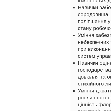
інженерних до
Навички забе
середовища, 
поліпшення у
стану робочо
Уміння забез
небезпечних 
при виконанн
систем управ
Навички оцін
господарства
довкілля та о
стихійного ли
Уміння давати
рослинного св
цінність фло