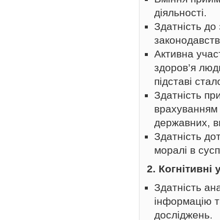
діяльності.
Здатність до 
законодавств
Активна учас
здоров’я люди
підставі стал
Здатність пр
врахуванням 
державних, в
Здатність до
моралі в сус
2. Когнітивні
Здатність ан
інформацію т
досліджень.