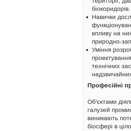
території; д
біокоридорів.
Навички досл
функціонуван
впливу на ни
природно-зап
Уміння розро
проектування
технічних за
надзвичайних
Професійні п
Об'єктами діял
галузей промис
виникають пот
біосфері в ціл