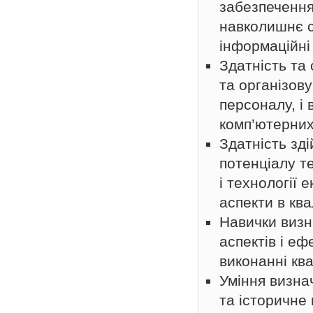
забезпечення
навколишнє 
інформаційні
Здатність та
та організов
персоналу, і
комп’ютерних 
Здатність зд
потенціалу т
і технології 
аспекти в ква
Навички визн
аспектів і е
виконанні ква
Уміння визна
та історичне