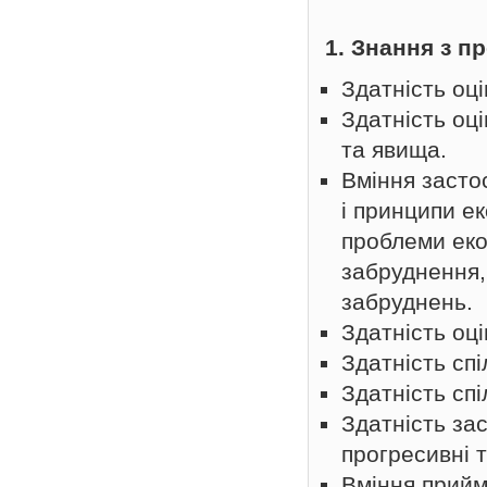
1. Знання з п
Здатність оці
Здатність оці
та явища.
Вміння засто
і принципи ек
проблеми еко
забруднення,
забруднень.
Здатність оці
Здатність сп
Здатність сп
Здатність зас
прогресивні т
Вміння прийм