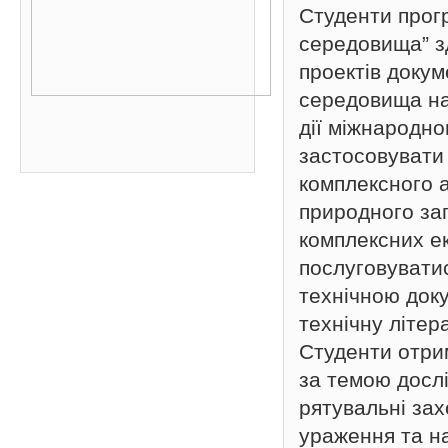
Студенти прог
середовища” з
проектів докум
середовища на 
дії міжнародно
застосовувати
комплексного а
природного за
комплексних е
послуговувати
технічною док
технічну літе
Студенти отри
за темою досл
рятувальні зах
ураження та на