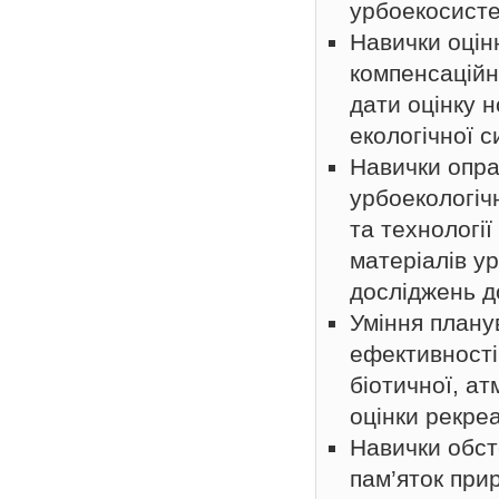
урбоекосисте
Навички оцін
компенсаційн
дати оцінку 
екологічної с
Навички опра
урбоекологіч
та технології
матеріалів у
досліджень до
Уміння плану
ефективності
біотичної, ат
оцінки рекре
Навички обст
пам’яток при