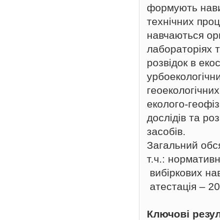
формують нави
технічних проц
навчаються ор
лабораторіях т
розвідок в ек
урбоекологічни
геоекологічних
еколого-геофіз
дослідів та ро
засобів.
Загальний обся
т.ч.: норматив
вибіркових нав
атестація – 20
Ключові резу