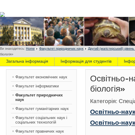
Ви знаходитесь:
Home
Факультет природничих наук
Другий (магістерський) рівень
біологія»
Загальна інформація
Інформація для студентів
Інфо
Освітньо-н
Факультет економічних наук
Факультет інформатики
біологія»
Факультет природничих
наук
Категорія: Спеці
Факультет гуманітарних наук
Освітньо-наук
Факультет соціальних наук і
Освітньо-наук
соціальних технологій
Факультет правничих наук