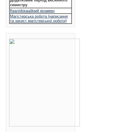
Додатковий період весняного
семестру
Кваліфікаційний екзамен
Магістерська робота (написання
та захист магістерської роботи)