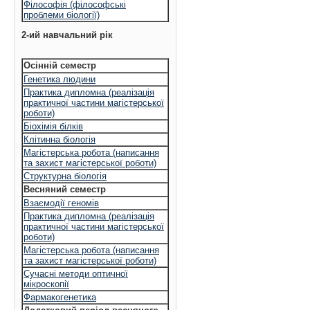
Філософія (філософські
проблеми біології)
2-ий навчальний рік
Осінній семестр
Генетика людини
Практика дипломна (реалізація
практичної частини магістерської
роботи)
Біохімія білків
Клітинна біологія
Магістерська робота (написання
та захист магістерської роботи)
Структурна біологія
Весняний семестр
Взаємодії геномів
Практика дипломна (реалізація
практичної частини магістерської
роботи)
Магістерська робота (написання
та захист магістерської роботи)
Сучасні методи оптичної
мікроскопії
Фармакогенетика