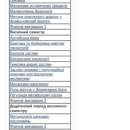
Геноміка
Механізми аутоімунних процесів
Молекулярна фізіологія
Методи кінетичного аналізу у
фізико-хімічній біології
Фізичне виховання 1
Весняний семестр
Англійська мова
Біоетика та біобезпека новітніх
технологій
Біологія систем
Біосенсорні технології
Генетика вищих рослин
Засоби геноміки і популяційної
генетики для біологічної
експертизи
Механізми онкогенезу
Роль вірусів у формуванні біоти
Регуляція метаболізму клітин
Фізичне виховання 2
Додатковий період весняного
семестру
Методологія наукових
досліджень
Фізичне виховання 3