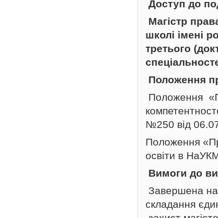
Доступ до п
Магістр прав
школі імені 
третього (док
спеціальност
Положення пр
Положення «Пр
компетентност
№250 від 06.07
Положення «Пр
освіти в НаУКМ
Вимоги до ви
Завершена нав
складання єдин
захист магісте