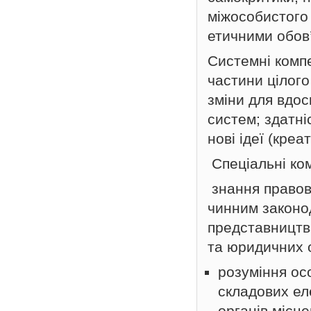
міжособистого
етичними обов
Системні компе
частини цілого
зміни для вдос
систем; здатні
нові ідеї (креа
Спеціальні ком
знання правови
чинним законо
представництва
та юридичних о
розуміння ос
складових ел
органів місц