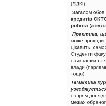
(ЄДКІ).
Загалом обов’
кредитів ЄКТС
робота (атест
Практика, щ
може проходити
цікавить, само
Студенти факул
найкращих віт
влади (парламе
тощо).
Тематика кур
узгоджується
напрям дослідж
межах обраног