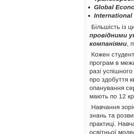
Global Econ
Internationa
Більшість із 
провідними у
компаніями
, 
Кожен студент
програм в межа
разі успішног
про здобуття к
опанування сер
мають по 12 к
Навчання зорі
знань та розви
практиці. Навч
освітньої моде