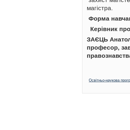
магістра.
Форма навча
Керівник пр
ЗАЄЦЬ Анатол
професор, за
правознавства
Освітньо-наукова прог