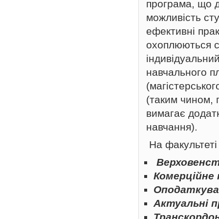
програма, що д
можливість ст
ефективні прак
охоплюються с
індивідуальний
навчального пл
(магістерськог
(таким чином,
вимагає додат
навчання).
На факультеті 
Верховенст
Комерційне 
Оподаткуван
Актуальні п
Транскордон