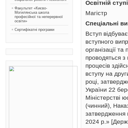
Освітній ступ
Факультет «Києво-
Магістр
Могилянська школа
професійної та неперервної
освіти»
Спеціальні в
Сертифікатні програми
Вступ відбува
вступного вип
організації та
проводяться з
процесів здій
вступу на друг
році, затвердж
України 22 бе
Міністерстві ю
(чинний), Нак
затвердження 
2024 р.»
[
Держ