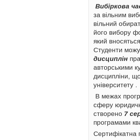
Вибіркова ч
за вільним виб
вільний обират
його вибору ф
який вносяться
Студенти можу
дисциплін
пра
авторськими к
дисципліни, щ
університету .
В межах прогр
сферу юридично
створено
7 се
програмами ква
Сертифікатна 