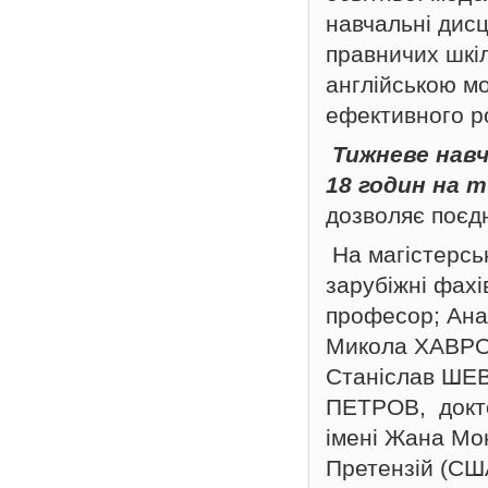
навчальні дис
правничих шкіл
англійською мо
ефективного ро
Тижневе нав
18 годин на 
дозволяє поєд
На магістерськ
зарубіжні фах
професор; Ана
Микола ХАВРО
Станіслав ШЕВ
ПЕТРОВ, докто
імені Жана Мо
Претензій (С