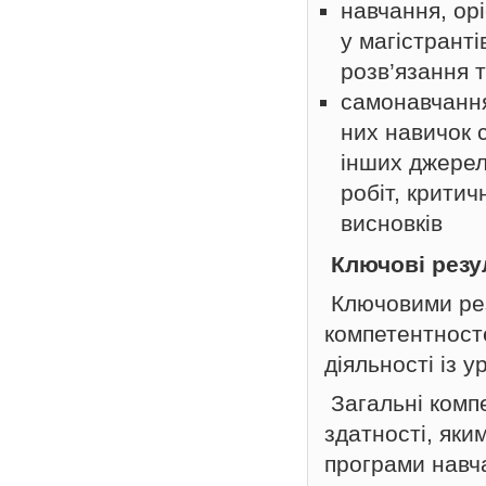
навчання, ор
у магістранті
розв’язання 
самонавчання
них навичок 
інших джерел,
робіт, крити
висновків
Ключові резу
Ключовими рез
компетентност
діяльності із 
Загальні компе
здатності, яки
програми навча