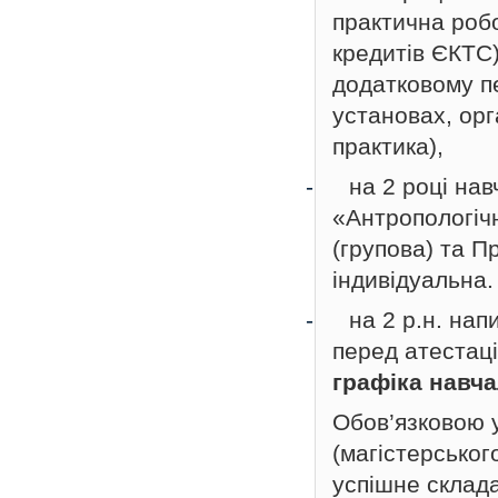
практична робо
кредитів ЄКТС)
додатковому пе
установах, орг
практика),
-
на 2 році на
«Антропологічн
(групова) та П
індивідуальна.
-
на 2 р.н. на
перед атестац
графіка навча
Обов’язковою у
(магістерськог
успішне склада