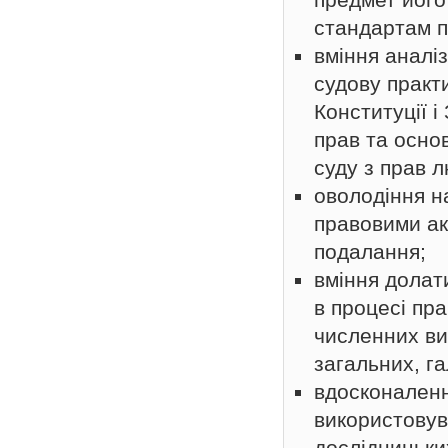
стандартам 
вміння аналі
судову практи
Конституції і
прав та осно
суду з прав 
оволодіння н
правовими ак
подалання;
вміння долат
в процесі пр
численних ви
загальних, га
вдосконаленн
використовув
дослідницьки