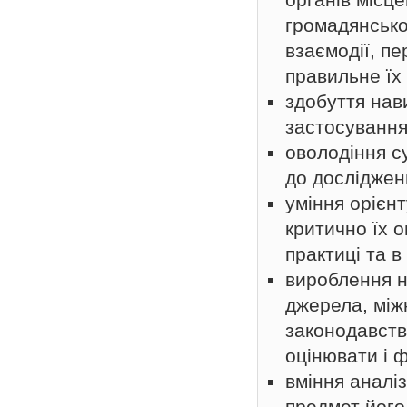
громадянськог
взаємодії, п
правильне їх
здобуття нави
застосування
оволодіння с
до досліджен
уміння орієн
критично їх 
практиці та 
вироблення н
джерела, між
законодавств
оцінювати і 
вміння аналі
предмет його