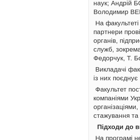
наук; Андрій 
Володимир ВЕН
На факультеті 
партнери пров
органів, підпр
служб, зокрема
Федорчук, Т. Б
Викладачі фак
із них поєднує
Факультет пос
компаніями Ук
організаціями,
стажування та
Підходи до в
На програмі н