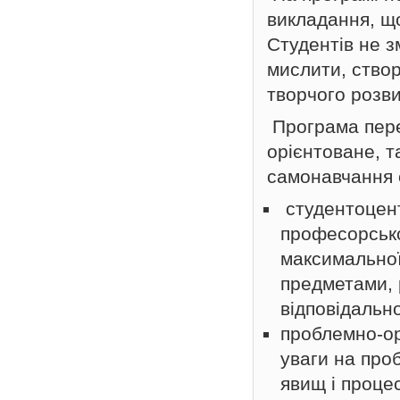
викладання, що
Студентів не з
мислити, створ
творчого розви
Програма пере
орієнтоване, т
самонавчання 
студентоцен
професорсько
максимальної
предметами, 
відповідально
проблемно-ор
уваги на про
явищ і процес