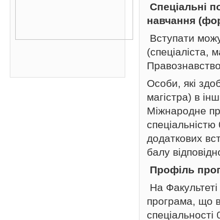
Спеціальні п
навчання (фо
Вступати можут
(спеціаліста, 
Правознавство
Особи, які здо
магістра) в інш
Міжнародне пр
спеціальністю
додаткових вс
балу відповідн
Профіль про
На Факультеті 
програма, що в
спеціальності 