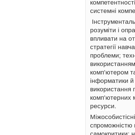
компетентності
системні компе
Інструментальн
розуміти і опр
впливати на о
стратегії навч
проблеми; техн
використанням 
комп’ютером та
інформатики й
використання п
комп’ютерних 
ресурси.
Міжособистісні
спроможністю в
самокритики; н