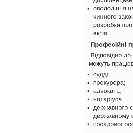
оволодіння н
чинного зако
розробки про
актів.
Професійні п
Відповідно до
можуть працюв
судді;
прокурора;
адвоката;
нотаріуса
державного с
державному о
посадової ос