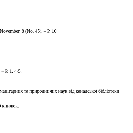
November, 8 (No. 45). – P. 10.
– P. 1, 4-5.
анітарних та природничих наук від канадської бібліотеки.
0 книжок.