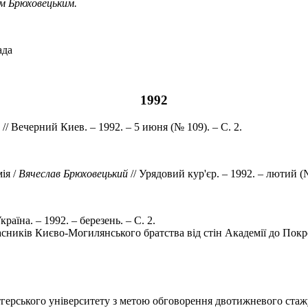
ом Брюховецьким.
ада
1992
// Вечерний Киев. – 1992. – 5 июня (№ 109). – С. 2.
ія /
Вячеслав
Брюховецький
// Урядовий кур'єр. – 1992. – лютий (
країна. – 1992. – березень. – С. 2.
сників Києво-Могилянського братства від стін Академії до Покро
ерського університету з метою обговорення двотижневого стаж