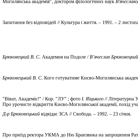
Могилянська академія", доктором філологічних наук
В'ячеслав
Запитання без відповідей // Культура і життя. – 1991. – 2 листоп
Брюховецкий В. С.
Академия на Подоле /
В’ячеслав Брюховецкий
Брюховецький В. С.
Кого готуватиме Києво-Могилянська академ
"Віват, Академіє!" / Кор. "ЛУ" ; фото
І. Яіцького
// Літературна У
Про урочисте відкриття Києво-Могилянської академії, похід уча
Д-р Брюховецький
відвідає ЗСА // Свобода. – 1992. – 23 січня.
Про приїзд ректора УКМА до Ню Бранзвика на запрошення Ратг