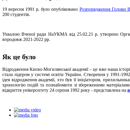
19 вересня 1991 р. було опубліковано
Розпорядження Голови В
200 студентів.
Ухвалою Вченої ради НаУКМА від 25.02.21 р. утворено Оргко
впродовж 2021-2022 рр.
Як це було
Відродження Києво-Могилянської академії – це вже наша історі
стала лідером у системі освіти України. Створення у 1991-199
ідея відродження академії, хто був її ініціатором, прихильни
хронологію подій та познайомити зі збереженими матеріалами
відкриття університету 24 серпня 1992 року - представлена на
в