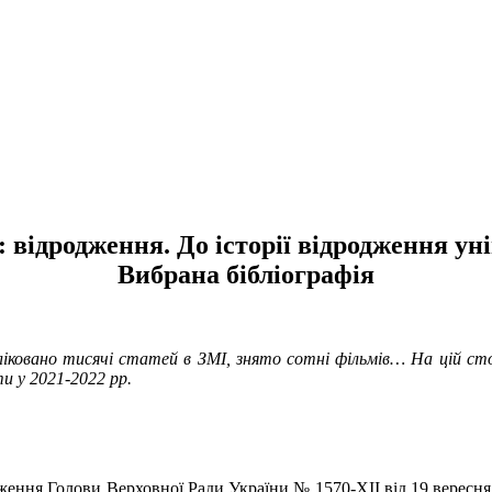
ідродження. До історії відродження ун
Вибрана бібліографія
бліковано тисячі статей в ЗМІ, знято сотні фільмів… На цій с
ти у 2021-2022 рр.
ння Голови Верховної Ради України № 1570-XII від 19 вересня 19