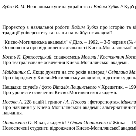
Зубко В. М.
Неопалима купина українства /
Вадим Зубко
// Кур'
Проректор з навчальної роботи
Вадим Зубко
про історію та в
традиції університету та плани на майбутнє академії.
"Києво-Могилянська академія" // Діло. – 1992. – 3-5 червня (№ 48
Оголошення про відновлення діяльності Києво-Могилянської ак
Кость К.
Брюховецький
, спадкоємець
Могили
/
Костянтин Кос
Про театралізоване освячення Києво-Могилянської академії.
Майданник С.
Якщо думати на сто років наперед /
Світлана Ма
Про відроджену Києво-Могилянську академію, підготовку до н
Нащадки спудеїв / фото
Віталія Лєщинського
// Хрещатик. – 199
Про урочисте освячення Києво-Могилянської академії.
Носова А.
228 надій і тривог /
А. Носова
; фоторепортаж
Миколи
Про навчання у Києво-Могилянській академії: альтернативність
навчання.
Опанасенко О.
Віват, академіє! /
Ольга Опанасенко
// Жінка. – 1
Новоспечені студенти відродженої Києво-Могилянської академії