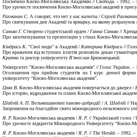
Посвячено Києво-Могилянську Академію // Свобода. – 1992. – 
Про урочисте посвячення Києво-Могилянської академії в присутно
Рахманин С.
А говорят, что нет у нас валюты /
Сергей Рахманин
Про святкування дня Академії та ярмарку, на якому розрахуно
Санько Г.
Створено студентський орден /
Ганна Санько
// Хреща
Про започаткування та презентацію у стінах Києво-Могилянськ
Кіндрась К
. "Свої люди" в Академії /
Катерина Кіндрась
// Голо
Про враження від вступних іспитів розповіли декан гуманітарн
Кратко
та ректор університету
В’ячеслав Брюховецький
.
Університет "Києво-Могилянська академія" // Голос України. – 19
Оголошення про прийом студентів на I курс денної форми 
університету “Києво-Могилянська академія”.
Цвях В.
Києво-Могилянська академія повертається до джерел /
Про історію, відродження та плани Києво-Могилянської академі
Шаблій А. П.
Вельмишановні панове-добродії! /
А. Шаблій
// На
Запрошення на благодійне свято міжнародного незалежного ун
Я. Р.
Києво-Могилянська академія /
Я. Р.
// Український голос / U
Про урочисте відкриття Міжнародного Університету “Києво-Мо
Я. Р.
Києво-Могилянська академія /
Я. Р.
// The Herald. – 1992. –