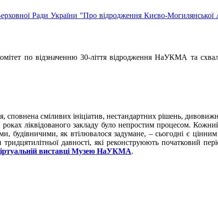
ерховної Ради України "Про відродження Києво-Могилянської 
мітет по відзначенню 30-ліття відродження НаУКМА та схвале
я, сповнена сміливих ініціатив, нестандартних рішень, дивовиж
2 роках ліквідованого закладу було непростим процесом. Кожний
ками, будівничими, як втілювалося задумане, – сьогодні є цінн
 тридцятилітньої давності, які реконструюють початковий пер
іртуальній виставці Музею НаУКМА
.