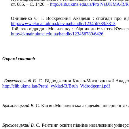
ст. 685. – С. 1426. –
http://elib.ukma.edu.ua/Pro NaUKMA/R/R
Онищенко Є. І. Воскресіння Академії : спогади про від
http://www.ekmair.ukma.kiev.ua/handle/123456789/3313
Той, хто відродив Могилянку : збірник до 60-ліття В'ячесл
http://ekmair.ukma.edu.ua/handle/123456789/6426
Окремі статті:
Брюховецький В. С
. Відродження Києво-Могилянської Академ
http://elib.ukma.lan/Pratsi_vyklad/B/Bruh_Vidrodgennj.pdf
Брюховецький В. С.
Києво-Могилянська академія: повернення /
Брюховецький В. С.
Рейтинг освіти підніме незалежний універси