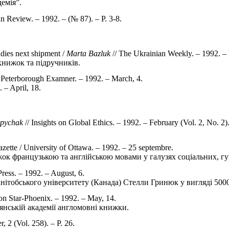
емія”.
n Review. – 1992. – (№ 87). – P. 3-8.
dies next shipment /
Marta Bazluk
// The Ukrainian Weekly. – 1992. – 
книжок та підручників.
 Peterborough Examner. – 1992. – March, 4.
 – April, 18.
apychak
// Insights on Global Ethics. – 1992. – February (Vol. 2, No. 2). 
zette / University of Ottawa. – 1992. – 25 septembre.
ок французькою та англійською мовами у галузях соціальних, гум
Press. – 1992. – August, 6.
ітобського університету (Канада) Стелли Гринюк у вигляді 500
on Star-Phoenix. – 1992. – May, 14.
нській академії англомовні книжки.
, 2 (Vol. 258). – P. 26.