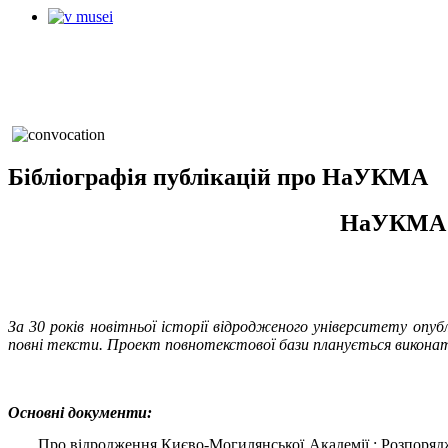
Бібліографія публікацій про НаУКМА
НаУКМА: в
За 30 років новітньої історії відродженого університету опу
повні тексти. Проект повнотекстової бази планується викона
Основні документи:
Про відродження Києво-Могилянської Академії : Розпорядже