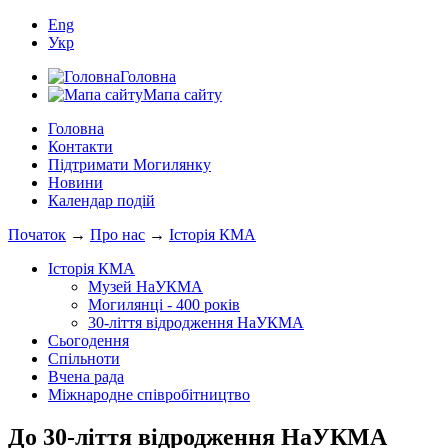
Eng
Укр
Головна
Мапа сайту
Головна
Контакти
Підтримати Могилянку
Новини
Календар подій
Початок
→
Про нас
→
Історія КМА
Історія КМА
Музей НаУКМА
Могилянці - 400 років
30-ліття відродження НаУКМА
Сьогодення
Спільноти
Вчена рада
Міжнародне співробітництво
До 30-ліття відродження НаУКМА