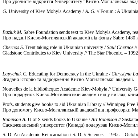
Про урочисте відкриття Університету “Києво-Могилянська акад
G.
University of Kiev-Mohyla Academy /
A. G.
// Forum : A Ukrainia
Bazluk M.
Sabre Foundation sends text to Kiev-Mohyla Academy, rea
Про надані Києво-Могилянській академії від фонду Sabre 1480 
Chernos S.
Trent taking role in Ukrainian university /
Saul Chernos
//
Gladstone Contributes to Kiev University // The Star Phoenix. – 1992.
Lapychak C.
Educating for Democracy in the Ukraine /
Chrystyna L
Згадано історію та відродження Києво-Могилянської академії.
Nouvelles de la bibliotheque: Academie Kiev-Mohyla // University Ga
Про подарунок Києво-Могилянській академії від у вигляді книж
Profs, students give books to aid Ukrainian Library // Winnipeg Free 
Про допомогу Києво-Могилянській академії від професорки Ман
Robinson A.
U of S sends books to Ukraine /
Art Robinson
// Saskato
Саскачеванський університет (Канада) подарував Києво-Могиля
S. D. An Academic Reincarnation / S. D. // Science. – 1992. – October