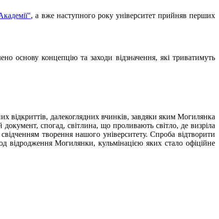
Академії"
, а вже наступного року університет прийняв перших
но основу концепцію та заходи відзначення, які триватимуть
них відкриттів, далекоглядних вчинків, завдяки яким Могилянка
 документ, спогад, світлина, що проливають світло, де визріла
им свідченням творення нашого університету. Спроба відтворити
іод відродження Могилянки, кульмінацією яких стало офіційне