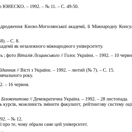
єр ЮНЕСКО. – 1992. – № 11. – С. 49-50.
ідродження Києво-Могилянської академії, її Міжнародну Консул
). – С. 8.
адемії як незалежного міжнародного університету.
т
ь ; фото
Віталія
Лєщинського
// Голос України. – 1992. – 10 червн
йданник
// Вісті з України. – 1992. – лютий (№ 7). – С. 15.
авчального року.
2. – 16 червня.
 Білокопитова
// Демократична Україна. – 1992. – 28 листопада.
 курсів, можливість змінити факультет, рейтингову систему оцін
992. – № 12.
 про те, чому обрали саме цей університет.