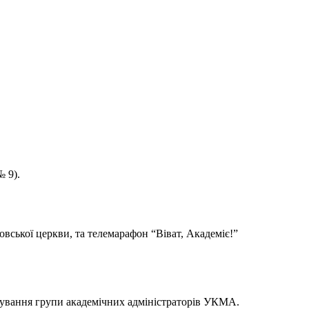
№ 9).
вської церкви, та телемарафон “Віват, Академіє!”
ування групи академічних адміністраторів УКМА.