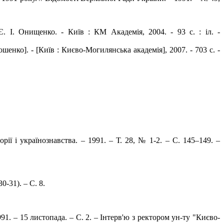
. І. Онищенко. - Київ : КМ Академія, 2004. - 93 с. : іл. -
шенко]. - [Київ : Києво-Могилянська академія], 2007. - 703 с. -
орії і українознавства. – 1991. – Т. 28, № 1-2. – С. 145–149. –
0-31). – С. 8.
991. – 15 листопада. – С. 2. – Інтерв'ю з ректором ун-ту "Києво-