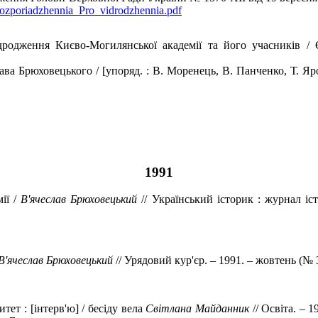
ozporiadzhennia_Pro_vidrodzhennia.pdf
родження Києво-Могилянської академії та його учасників / Є
ава Брюховецького / [упоряд. : В. Моренець, В. Панченко, Т. Яро
1991
ії /
В'ячеслав Брюховецький
// Український історик : журнал іст
В'ячеслав Брюховецький
// Урядовий кур'єр. – 1991. – жовтень (№ 3
тет : [інтерв'ю] / бесіду вела
Світлана Майданник
// Освіта. – 1