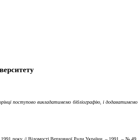
іверситету
торінці поступово викладатимемо бібліографію, і додаватимемо
91 року. // Відомості Верховної Ради України. – 1991. – № 49,