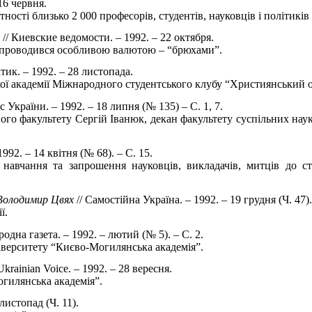
16 червня.
сті близько 2 000 професорів, студентів, науковців і політиків 
// Киевские ведомости. – 1992. – 22 октября.
к проводився особливою валютою – “брюхами”.
тик. – 1992. – 28 листопада.
ої академії Міжнародного студентського клубу “Християнський о
с України. – 1992. – 18 липня (№ 135) – С. 1, 7.
ого факультету Сергій Іванюк, декан факультету суспільних нау
92. – 14 квітня (№ 68). – С. 15.
навчання та запрошення науковців, викладачів, митців до с
Володимир Цвях
// Самостійна Україна. – 1992. – 19 грудня (Ч. 47).
ї.
родна газета. – 1992. – лютий (№ 5). – С. 2.
іверситету “Києво-Могилянська академія”.
krainian Voice. – 1992. – 28 вересня.
гилянська академія”.
 листопад (Ч. 11).