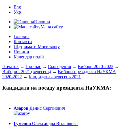
Eng
Укр
Головна
Мапа сайту
Головна
Контакти
Підтримати Могилянку
Новини
Календар подій
Початок
→
Про нас
→
Сьогодення
→
Вибори 2020-2022
→
Вибори - 2021 (вересень)
→
Вибори президента НаУКМА
2020-2022
→
Кандидати - вересень 2021
Кандидати на посаду президента НаУКМА:
Азаров
Денис Сергійович
Гуменна
Олександра Віталіївна