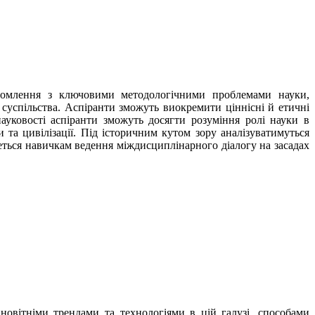
айомлення з ключовими методологічними проблемами науки,
суспільства. Аспіранти зможуть виокремити ціннісні й етичні
ауковості аспіранти зможуть досягти розуміння ролі науки в
и та цивілізації. Під історичним кутом зору аналізуватимуться
иметься навичкам ведення міждисциплінарного діалогу на засадах
овітніми трендами та технологіями в цій галузі, способами