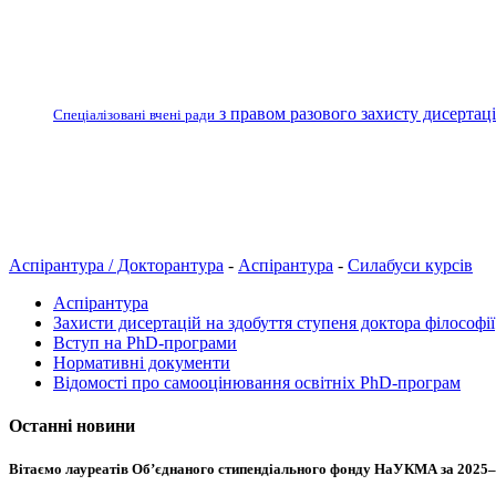
з правом разового захисту дисертаці
Спеціалізовані вчені ради
Аспірантура / Докторантура
-
Аспірантура
-
Силабуси курсів
Аспірантура
Захисти дисертацій на здобуття ступеня доктора філософії
Вступ на PhD-програми
Нормативні документи
Відомості про самооцінювання освітніх PhD-програм
Останні новини
Вітаємо лауреатів Об’єднаного стипендіального фонду НаУКМА за 2025–