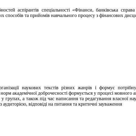
ностей аспірантів спеціальності «Фінанси, банківська справа
х способів та прийомів навчального процесу з фінансових дисц
ганізації наукових текстів різних жанрів і формує потрібн
норм академічної доброчесності формується у процесі мовного ан
 у групах, а також під час написання та редагування власної нау
 аудиторією, відповіді на питання та критичні зауваження