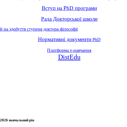
Вступ на PhD програми
Рада Докторської школи
й на здобуття ступеня доктора філософії
Нормативні документи
PhD
Платформа е-навчання
DistEdu
2026 навчальний рік