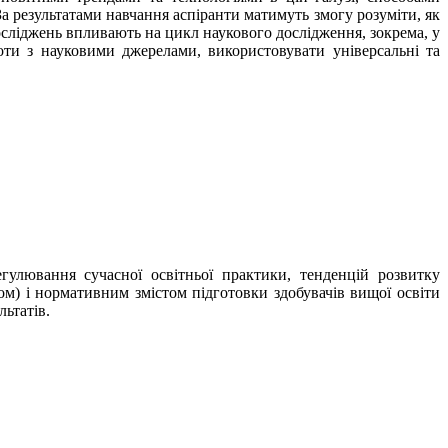
 результатами навчання аспіранти матимуть змогу розуміти, як
досліджень впливають на цикл наукового дослідження, зокрема, у
оти з науковими джерелами, використовувати універсальні та
улювання сучасної освітньої практики, тенденцій розвитку
ом) і нормативним змістом підготовки здобувачів вищої освіти
ьтатів.