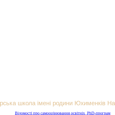
рська школа імені родини Юхименків 
Відомості про самооцінювання освітніх PhD-програм