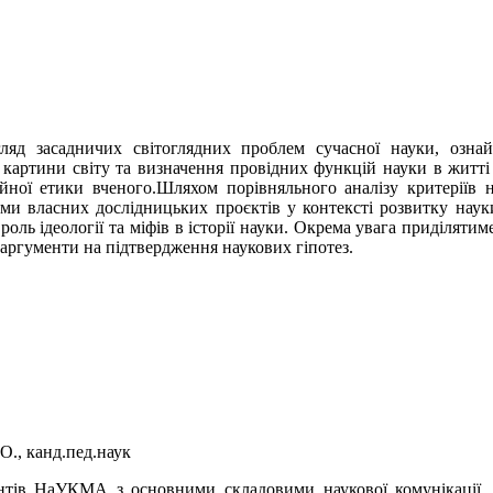
ляд засадничих світоглядних проблем сучасної науки, озн
 картини світу та визначення провідних функцій науки в житті 
йної етики вченого.Шляхом порівняльного аналізу критеріїв н
рями власних дослідницьких проєктів у контексті розвитку наук
 роль ідеології та міфів в історії науки. Окрема увага приділят
аргументи на підтвердження наукових гіпотез.
О., канд.пед.наук
тів НаУКМА з основними складовими наукової комунікації, н