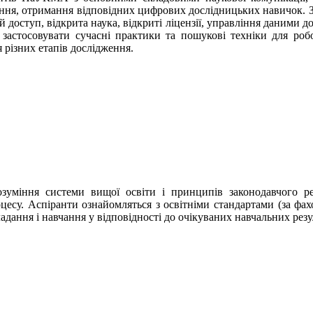
ння, отримання відповідних цифрових дослідницьких навичок. За
й доступ, відкрита наука, відкриті ліцензії, управління даними 
ь застосовувати сучасні практики та пошукові техніки для роб
ля різних етапів дослідження.
міння системи вищої освіти і принципів законодавчого рег
есу. Аспіранти ознайомляться з освітніми стандартами (за фах
дання і навчання у відповідності до очікуваних навчальних резул