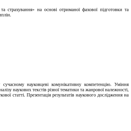
 та страхування» на основі отриманої фахової підготовки та
иплін.
у сучасному науковцеві комунікативну компетенцію. Уміння
алізу наукових текстів різної тематики та жанрової належності,
кової статті. Презентація результатів наукового дослідження на