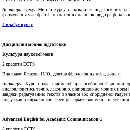
Анотація курсу:
Метою курсу є розкриття педагогічних здіб
формування у аспірантів практичних навичок щодо раціональни
Силабус курсу
Дисципліни мовної підготовки
Культура наукової мови
2 кредити ECTS
Викладач: Ясакова Н.Ю., доктор філологічних наук, доцент
Анотація:
Курс подає відомості про особливості мовної ор
висловлюватись точно, лаконічно, відповідно до мовних норм і 
завдяки редагуванню текстів з власної або спорідненої галузей
підсумковій науковій конференції формує навички спілкування з
Advanced English for Academic Communication-1
8 кредитів ECTS