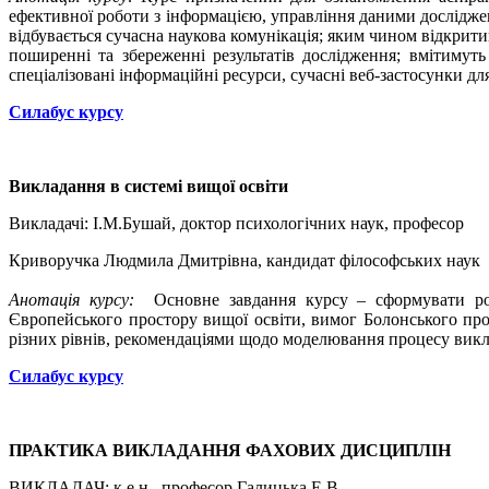
ефективної роботи з інформацією, управління даними дослідже
відбувається сучасна наукова комунікація; яким чином відкрити
поширенні та збереженні результатів дослідження; вмітимут
спеціалізовані інформаційні ресурси, сучасні веб-застосунки д
Силабус курсу
Викладання в системі вищої освіти
Викладачі: І.М.Бушай, доктор психологічних наук, професор
Криворучка Людмила Дмитрівна, кандидат філософських наук
Анотація курсу:
Основне завдання курсу – сформувати розу
Європейського простору вищої освіти, вимог Болонського проц
різних рівнів, рекомендаціями щодо моделювання процесу викла
Силабус курсу
ПРАКТИКА ВИКЛАДАННЯ ФАХОВИХ ДИСЦИПЛІН
ВИКЛАДАЧ: к.е.н., професор Галицька Е.В.