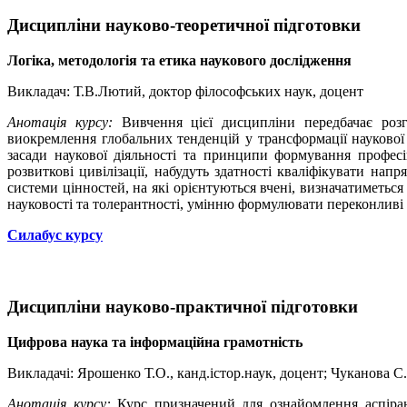
Дисципліни науково-теоретичної підготовки
Логіка, методологія та етика наукового дослідження
Викладач: Т.В.Лютий, доктор філософських наук, доцент
Анотація курсу:
Вивчення цієї дисципліни передбачає розг
виокремлення глобальних тенденцій у трансформації наукової
засади наукової діяльності та принципи формування професі
розвиткові цивілізації, набудуть здатності кваліфікувати нап
системи цінностей, на які орієнтуються вчені, визначатиметься
науковості та толерантності, умінню формулювати переконливі 
Силабус курсу
Дисципліни науково-практичної підготовки
Цифрова наука та інформаційна грамотність
Викладачі: Ярошенко Т.О., канд.істор.наук, доцент; Чуканова С.
Анотація курсу:
Курс призначений для ознайомлення аспіран