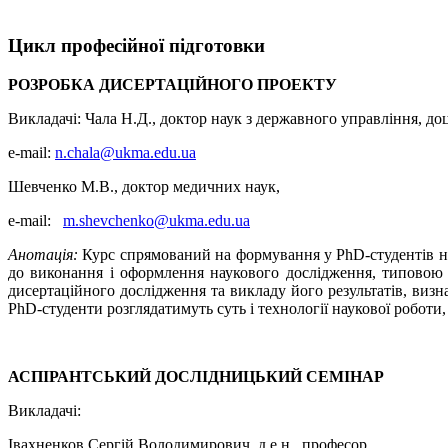
Цикл професійної підготовки
РОЗРОБКА ДИСЕРТАЦІЙНОГО ПРОЕКТУ
Викладачі: Чала Н.Д., доктор наук з державного управління, до
e-mail:
n.chala@ukma.edu.ua
Шевченко М.В., доктор медичних наук,
e-mail:
m.shevchenko@ukma.edu.ua
Анотація:
Курс спрямований на формування у PhD-студентів нави
до виконання і оформлення наукового дослідження, типовою 
дисертаційного дослідження та викладу його результатів, визн
PhD-студенти розглядатимуть суть і технології наукової роботи
АСПІРАНТСЬКИЙ ДОСЛІДНИЦЬКИЙ СЕМІНАР
Викладачі:
Івахненков Сергій Володимирович, д.е.н., професор