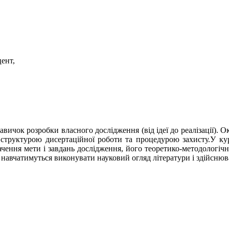
цент,
чок розробки власного дослідження (від ідеї до реалізації). Ок
структурою дисертаційної роботи та процедурою захисту.У курс
ачення мети і завдань дослідження, його теоретико-методологічн
, навчатимуться виконувати науковий огляд літератури і здійсню