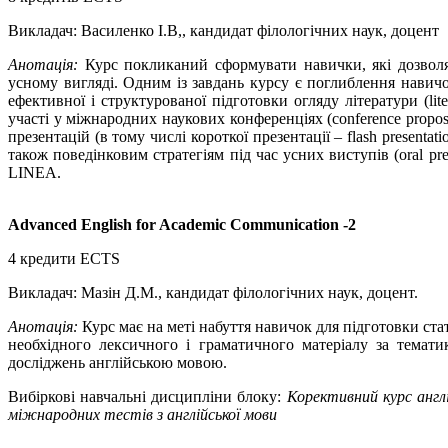
Викладач: Василенко І.В,, кандидат філологічних наук, доцент
Анотація:
Курс покликаний сформувати навички, які дозволя
усному вигляді. Одним із завдань курсу є поглиблення навич
ефективної і структурованої підготовки огляду літератури (l
участі у міжнародних наукових конференціях (conference proposa
презентацій (в тому числі короткої презентації – flash presenta
також поведінковим стратегіям під час усних виступів (oral pres
LINEA.
Advanced English for Academic Communication -2
4 кредити ECTS
Викладач: Мазін Д.М., кандидат філологічних наук, доцент.
Анотація:
Курс має на меті набуття навичок для підготовки ста
необхідного лексичного і граматичного матеріалу за темати
досліджень англійською мовою.
Вибіркові навчальні дисципліни блоку:
Корективний курс англі
міжнародних тестів з англійської мови