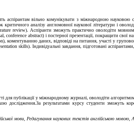
ть аспірантам вільно комунікувати з міжнародною науковою с
ок критичного аналізу англомовної наукової літератури і оволо
iterature review). Аспіранти зможуть практично оволодіти мовн
l, conference abstract) і постерної презентації, покращити свої
tion), коментуванню даних, відповіді на питання, участі у групов
entation skills). Індивідуальні завдання, підготовані аспірантам
тті для публікації у міжнародному журналі, оволодіти алгоритмо
кою дослідження.За результатами курсу студенти зможуть кор
йської мови, Редагування наукових текстів англійською мовою, 