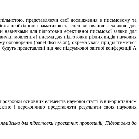
пільнотою, представляючи свої дослідження в письмовому та
діння необхідною граматикою та спеціалізованою лексикою для
ими навичками для підготовки ефективної письмової заявки для
 навички мовлення і письма для підготовки різних видів наукових
ому обговоренні (panel discussion), окрема увага приділятиметься
и, будуть представлені під час підсумкової звітної конференції A
м розробки основних елементів наукової статті із використанням
ектно і переконливо представляти результати своїх наукових
Англійська для підготовки проектних пропозицій, Підготовка до