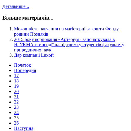
Детальніше...
Більше матеріалів...
Можливість навчання на магістерці за кошти Фонду
родини Позняків
2015 року корпорація «Артеріум» започаткувала в
НаУКМА стипендії на підтримку студентів факультету
природничих наук
Дар компанії Luxoft
Початок
Попередня
17
18
19
20
21
22
23
24
25
26
Наступна