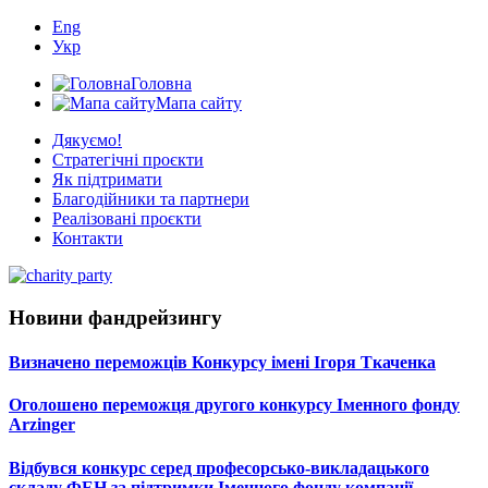
Eng
Укр
Головна
Мапа сайту
Дякуємо!
Стратегічні проєкти
Як підтримати
Благодійники та партнери
Реалізовані проєкти
Контакти
Новини фандрейзингу
Визначено переможців Конкурсу імені Ігоря Ткаченка
Оголошено переможця другого конкурсу Іменного фонду
Arzinger
Відбувся конкурс серед професорсько-викладацького
складу ФЕН за підтримки Іменного фонду компанії