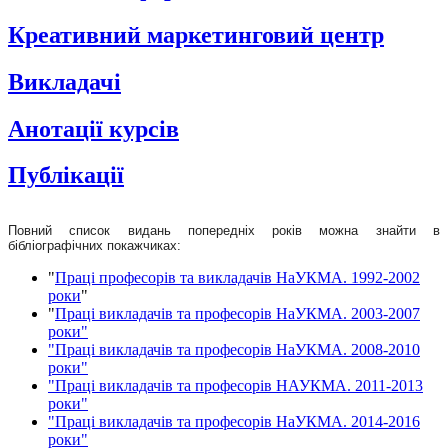
Креативний маркетинговий центр
Викладачі
Анотації курсів
Публікації
Повний список видань попередніх років можна знайти в
бібліографічних покажчиках:
"
Праці професорів та викладачів НаУКМА. 1992-2002
роки
"
"
Праці викладачів та професорів НаУКМА. 2003-2007
роки"
"Праці викладачів та професорів НаУКМА. 2008-2010
роки"
"Праці викладачів та професорів НАУКМА. 2011-2013
роки"
"Праці викладачів та професорів НаУКМА. 2014-2016
роки"