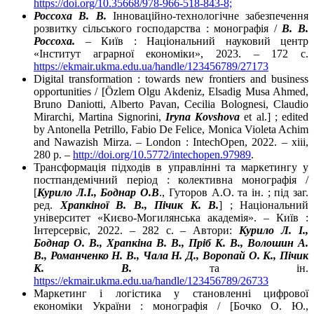
https://doi.org/10.35668/978-966-518-843-8;
Россоха В. В.
Інноваційно-технологічне забезпечення
розвитку сільського господарства : монографія /
В. В.
Россоха.
– Київ : Національний науковий центр
«Інститут аграрної економіки», 2023. – 172 с.
https://ekmair.ukma.edu.ua/handle/123456789/27173
Digital transformation : towards new frontiers and business
opportunities / [Özlem Olgu Akdeniz, Elsadig Musa Ahmed,
Bruno Daniotti, Alberto Pavan, Cecilia Bolognesi, Claudio
Mirarchi, Martina Signorini,
Iryna Kovshova
et al.] ; edited
by Antonella Petrillo, Fabio De Felice, Monica Violeta Achim
and Nawazish Mirza. – London : IntechOpen, 2022. – xiii,
280 p. –
http://doi.org/10.5772/intechopen.97989
.
Трансформація підходів в управлінні та маркетингу у
постпандемічний період : колективна монографія /
[
Курило Л.І., Боднар О.В
., Гуторов А.О. та ін. ; під заг.
ред.
Храпкіної В. В., Пічик К. В.
] ; Національний
університет «Києво-Могилянська академія». – Київ :
Інтерсервіс, 2022. – 282 с. – Автори:
Курило Л. І.,
Боднар О. В., Храпкіна В. В., Пріб К. В., Волошин А.
В., Романченко Н. В., Чала Н. Д., Воропай О. К., Пічик
К. В.
та ін.
https://ekmair.ukma.edu.ua/handle/123456789/26733
Маркетинг і логістика у становленні цифрової
економіки України : монографія / [Бочко О. Ю.,