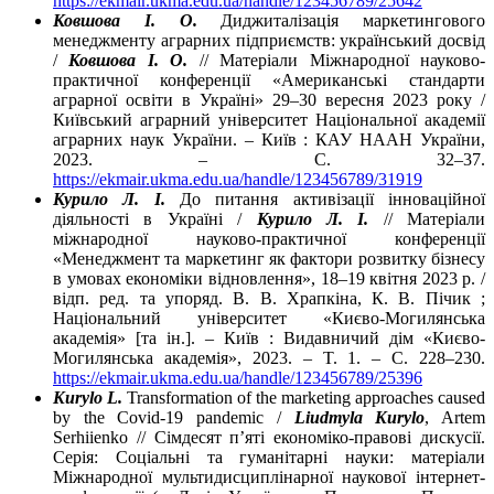
https://ekmair.ukma.edu.ua/handle/123456789/25642
Ковшова І. О.
Диджиталізація маркетингового
менеджменту аграрних підприємств: український досвід
/
Ковшова І. О.
// Матеріали Міжнародної науково-
практичної конференції «Американські стандарти
аграрної освіти в Україні» 29–30 вересня 2023 року /
Київський аграрний університет Національної академії
аграрних наук України. – Київ : КАУ НААН України,
2023. – С. 32–37.
https://ekmair.ukma.edu.ua/handle/123456789/31919
Курило Л. І.
До питання активізації інноваційної
діяльності в Україні /
Курило Л. І.
// Матеріали
міжнародної науково-практичної конференції
«Менеджмент та маркетинг як фактори розвитку бізнесу
в умовах економіки відновлення», 18–19 квітня 2023 р. /
відп. ред. та упоряд. В. В. Храпкіна, К. В. Пічик ;
Національний університет «Києво-Могилянська
академія» [та ін.]. – Київ : Видавничий дім «Києво-
Могилянська академія», 2023. – T. 1. – C. 228–230.
https://ekmair.ukma.edu.ua/handle/123456789/25396
Kurylo L.
Transformation of the marketing approaches caused
by the Covid-19 pandemic /
Liudmyla Kurylo
, Artem
Serhiienko // Сімдесят п’яті економіко-правові дискусії.
Серія: Соціальні та гуманітарні науки: матеріали
Міжнародної мультидисциплінарної наукової інтернет-