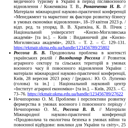
медичного туризму в Україні в період післявоєнного
відновлення / Кожемякіна Т. В.,
Романченко Н. В.
//
Матеріали міжнародної науково-практичної конференції
«Менеджмент та маркетинг як фактори розвитку бізнесу
в умовах економіки відновлення», 18–19 квітня 2023 р. /
відп. ред. та упоряд. В. В. Храпкіна, К. В. Пічик ;
Національний університет «Києво-Могилянська
академія» [та ін.]. – Київ : Видавничий дім «Києво-
Могилянська академія», 2023. – T. 2. – C. 129–131.
https://ekmair.ukma.edu.ua/handle/123456789/25802
Россоха В. В.
Продовольча проблема в контексті
українських реалій /
Володимир Россоха
// Розвиток
аграрного сектору та сільських територій в умовах
воєнного часу й повоєнного відновлення України :
матеріали міжнародної науково-практичної конференції,
Київ, 28 вересня 2023 року / [редкол.: Ю. О. Лупенко
(голова) та ін.] ; Національний науковий центр
«Інститут аграрної економіки» [та ін.]. – Київ, 2023. – С.
73–76.
https://ekmair.ukma.edu.ua/handle/123456789/27622
Нечипоренко О. М. Проблеми і перспективи розвитку
фермерства в умовах воєнного і повоєнного періоду /
Нечипоренко О. М.,
Россоха В. В.
// Матеріали
Міжнародної науково-практичної конференції
«Продовольча та екологічна безпека в умовах війни та
повоєнної відбудови: виклики для України та світу», 25