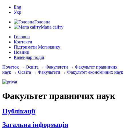
Eng
Укр
Головна
Мапа сайту
Головна
Контакти
Підтримати Могилянку
Новини
Календар подій
Початок
→
Освіта
→
Факультети
→
Факультет правничих
наук
→
Освіта
→
Факультети
→
Факультет економічних наук
Факультет правничих наук
Публікації
Загальна інформація