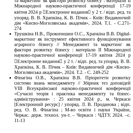
та маркетинг як фактори розвитку бізнесу : матеріали ІІ
Міжнародної науково-практичної конференції 17-19
квітня 2024 р Електронне видання у 2 т. / відп. ред. та
упоряд. В. В. Храпкіна, К. В. Пічик – Київ: Видавничий
дім «Києво-Могилянська академія», 2024. Т.1. - С.271-
274
Трушкіна Н.В., Прокопишин О.С., Храпкіна В.В. Digital-
маркетинг як інструмент ефективного функціонування
аграрного бізнесу // Менеджмент та маркетинг як
фактори розвитку бізнесу : матеріали ІІ Міжнародної
науково-практичної конференції 17-19 квітня 2024 р
Електронне видання у 2 т. / відп. ред. та упоряд. В. В.
Храпкіна, К. В. Пічик – Київ: Видавничий дім «Києво-
Могилянська академія», 2024. Т.2. - С. 249-252
Фінагіна О.В., Храпкіна В.В. Пріоритети розвитку
системи знань менеджменту // Збірник тез доповідей
VIII Всеукраїнської науково-практичної конференції
«Сучасні теорія і практика менеджменту та бізнес-
адміністрування» : 25 квітня 2024 р., м. Черкаси
[Електронний ресурс] / упоряд. Л. В. Проданова ; відп.
ред. О. В. Фінагіна ; М-во освіти і науки України,
Черкас. держ. технол. ун-т. – Черкаси : ЧДТУ, 2024. –c.
11-13