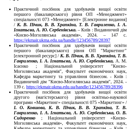
Практичний посібник для здобувачів вищої освіти
першого (бакалаврського) рівня ОП «Менеджмент»
спеціальності 073 «Менеджмент» [Електронне видання]
/
К. В. Пічик, В. В. Храпкіна, Т. В. Гавриленко, І. А.
Ігнатьєва, А. Ю. Сербенівська.
– Київ : Видавничий дім
«Києво-Могилянська академія», 2024. – 147 с.
https://ekmair.ukma.edu.ua/handle/123456789/28397
Практичний посібник для здобувачів вищої освіти
першого (бакалаврського) рівня ОП "Маркетинг"
[електронний ресурс] /
К. В. Пічик, В. В. Храпкіна, Т. В.
Гавриленко, І. А. Ігнатьєва, А. Ю. Сербенівська,
А. М.
Ісаєнко ; Національний університет "Києво-
Могилянська академія", Факультет економічних наук,
Кафедра маркетингу та управління бізнесом. - Київ :
Видавничий дім "Києво-Могилянська академія", 2024. -
139 с.
https://ekmair.ukma.edu.ua/handle/123456789/28396
Практичний посібник для здобувачів вищої освіти
другого (магістерського) рівня освітньо-наукової
програми «Маркетинг» спеціальності 075 «Маркетинг» /
І. О. Ковшова, К. В. Пічик, В. В. Храпкіна, Т. В.
Гавриленко, І. А. Ігнатьєва, А. Ю. Сербенівська, О. В.
Сидоренко
; Національний університет «Києво-
Могилянська академія», Факультет економічних наук,
Кафедра маркетингу та управління бізнесом. – Київ :