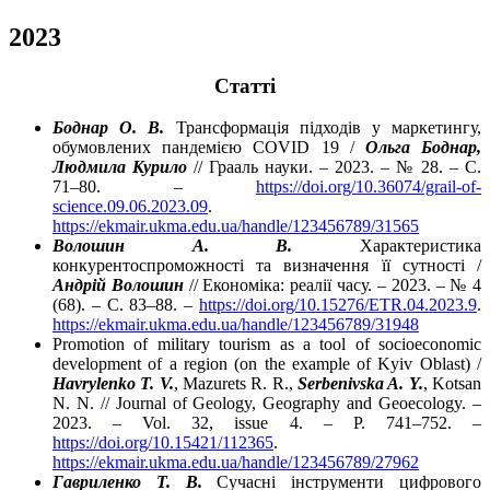
2023
Статті
Боднар О. В.
Трансформація підходів у маркетингу,
обумовлених пандемією COVID 19 /
Ольга Боднар,
Людмила Курило
// Грааль науки. – 2023. – № 28. – C.
71–80. –
https://doi.org/10.36074/grail-of-
science.09.06.2023.09
.
https://ekmair.ukma.edu.ua/handle/123456789/31565
Волошин А. В.
Характеристика
конкурентоспроможності та визначення її сутності /
Андрій Волошин
// Економіка: реалії часу. – 2023. – № 4
(68). – C. 83–88. –
https://doi.org/10.15276/ETR.04.2023.9
.
https://ekmair.ukma.edu.ua/handle/123456789/31948
Promotion of military tourism as a tool of socioeconomic
development of a region (on the example of Kyiv Oblast) /
Havrylenko T. V.
, Mazurets R. R.,
Serbenivska A. Y.
, Kotsan
N. N. // Journal of Geology, Geography and Geoecology. –
2023. – Vol. 32, issue 4. – P. 741–752. –
https://doi.org/10.15421/112365
.
https://ekmair.ukma.edu.ua/handle/123456789/27962
Гавриленко Т. В.
Сучасні інструменти цифрового