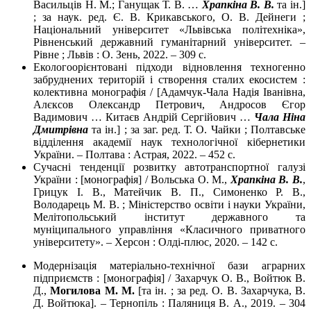
Васильців Н. М.; Ганущак Т. В. …
Храпкіна В. В.
та ін.]
; за наук. ред. Є. В. Крикавського, О. В. Дейнеги ;
Національний університет «Львівська політехніка»,
Рівненський державний гуманітарний університет. –
Рівне ; Львів : О. Зень, 2022. – 309 с.
Екологоорієнтовані підходи відновлення техногенно
забруднених територій і створення сталих екосистем :
колективна монографія / [Адамчук-Чала Надія Іванівна,
Алєксов Олександр Петрович, Андросов Єгор
Вадимович … Китаєв Андрій Сергійович …
Чала Ніна
Дмитрівна
та ін.] ; за заг. ред. Т. О. Чайки ; Полтавське
відділення академії наук технологічної кібернетики
України. – Полтава : Астрая, 2022. – 452 с.
Сучасні тенденції розвитку автотранспортної галузі
України : [монографія] / Вольська О. М.,
Храпкіна В. В.
,
Грицук І. В., Матейчик В. П., Симоненко Р. В.,
Володарець М. В. ; Міністерство освіти і науки України,
Мелітопольський інститут державного та
муніципального управління «Класичного приватного
університету». – Херсон : Олді-плюс, 2020. – 142 с.
Модернізація матеріально-технічної бази аграрних
підприємств : [монографія] / Захарчук О. В., Войтюк В.
Д.,
Могилова М. М.
[та ін. ; за ред. О. В. Захарчука, В.
Д. Войтюка]. – Тернопіль : Паляниця В. А., 2019. – 304