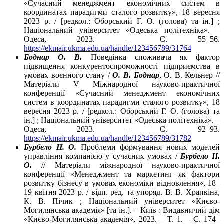
«Сучасний менеджмент економічних систем в
координатах парадигми сталого розвитку», 18 вересня
2023 р. / [редкол.: Оборський Г. О. (голова) та ін.] ;
Національний університет «Одеська політехніка». –
Одеса, 2023. – С. 55–56.
https://ekmair.ukma.edu.ua/handle/123456789/31764
Боднар О. В.
Поведінка споживача як фактор
підвищення конкурентоспроможності підприємства в
умовах воєнного стану /
О. В. Боднар
, О. В. Кельнер //
Матеріали V Міжнародної науково-практичної
конференції «Сучасний менеджмент економічних
систем в координатах парадигми сталого розвитку», 18
вересня 2023 р. / [редкол.: Оборський Г. О. (голова) та
ін.] ; Національний університет «Одеська політехніка». –
Одеса, 2023. – С. 92–93.
https://ekmair.ukma.edu.ua/handle/123456789/31782
Бурбело Н. О.
Проблеми формування нових моделей
управління компанією у сучасних умовах /
Бурбело Н.
О.
// Матеріали міжнародної науково-практичної
конференції «Менеджмент та маркетинг як фактори
розвитку бізнесу в умовах економіки відновлення», 18–
19 квітня 2023 р. / відп. ред. та упоряд. В. В. Храпкіна,
К. В. Пічик ; Національний університет «Києво-
Могилянська академія» [та ін.]. – Київ : Видавничий дім
«Києво-Могилянська академія», 2023. – T. 1. – C. 174–