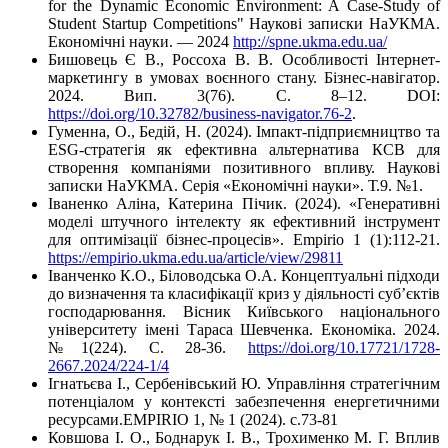
for the Dynamic Economic Environment: A Case-Study of
Student Startup Competitions" Наукові записки НаУКМА.
Економічні науки. — 2024
http://spne.ukma.edu.ua/
Бишовець Є В., Россоха В. В. Особливості Інтернет-
маркетингу в умовах воєнного стану. Бізнес-навігатор.
2024. Вип. 3(76). С. 8–12. DOI:
https://doi.org/10.32782/business-navigator.76-2
.
Гуменна, О., Бедій, Н. (2024). Імпакт-підприємництво та
ESG-стратегія як ефективна альтернатива КСВ для
створення компаніями позитивного впливу. Наукові
записки НаУКМА. Серія «Економічні науки». Т.9. №1.
Іваненко Аліна, Катерина Пічик. (2024). «Генеративні
моделі штучного інтелекту як ефективний інструмент
для оптимізації бізнес-процесів». Empirio 1 (1):112-21.
https://empirio.ukma.edu.ua/article/view/29811
Іванченко К.О., Біловодська О.А. Концептуальні підходи
до визначення та класифікації криз у діяльності суб’єктів
господарювання. Вісник Київського національного
університету імені Тараса Шевченка. Економіка. 2024.
№1(224). С. 28-36.
https://doi.org/10.17721/1728-
2667.2024/224-1/4
Ігнатьєва І., Сербенівський Ю. Управління стратегічним
потенціалом у контексті забезпечення енергетичними
ресурсами.EMPIRIO 1, № 1 (2024). с.73-81
Ковшова І. О., Боднарук І. В., Трохименко М. Г. Вплив