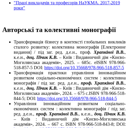
"Праці викладачів та професорів НаУКМА. 2017-2019
роки"
Авторські та колективні монографії
Трансформація бізнесу в контексті глобальних викликів
сталого розвитку: колективна монографія [Електронне
видання] / під заг. ред. д.е.н., проф.
Храпкіної В.В.
,
к.е.н.,
доц. Пічик К.В.
– Київ : Видавничий дім «Києво-
Могилянська академія», 2025. – 685с. еISBN 978-966-
518-857-5 DOI:
https://doi.org/10.35668/978-966-518-857-5
Трансформація практики управління інноваційним
розвитком соціально-економічних систем : колективна
монографія / під заг. ред. д.е.н.,
проф. Храпкіної В.В.
,
к.е.н.,
доц. Пічик К.В.
– Київ : Видавничий дім «Києво-
Могилянська академія», 2024. – 675 с.ISBN 978-966-518-
844-5; DOI:
https://doi.org/10.35668/978-966-518-844-5
Управління інноваційним розвитком соціально-
економічних систем : колективна монографія / під заг.
ред. д.е.н.,
проф. Храпкіної В.В.
, к.е.н.,
доц. Пічик К.В.
– Київ : Видавничий дім «Києво-Могилянська
академія», 2024. – 667 с. ISBN 978-966-518-843-8; DOI: