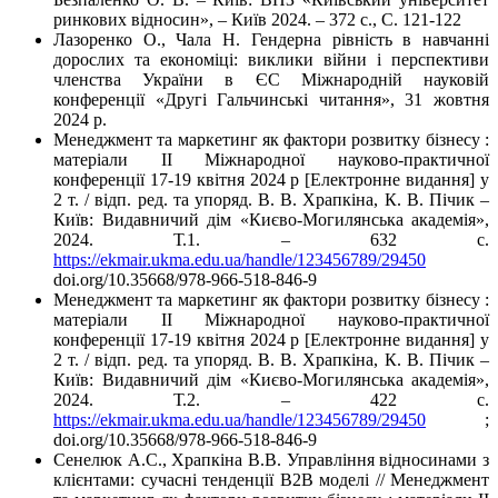
ринкових відносин», – Київ 2024. – 372 с., С. 121-122
Лазоренко О., Чала Н. Гендерна рівність в навчанні
дорослих та економіці: виклики війни і перспективи
членства України в ЄС Міжнародній науковій
конференції «Другі Гальчинські читання», 31 жовтня
2024 р.
Менеджмент та маркетинг як фактори розвитку бізнесу :
матеріали ІІ Міжнародної науково-практичної
конференції 17-19 квітня 2024 р [Електронне видання] у
2 т. / відп. ред. та упоряд. В. В. Храпкіна, К. В. Пічик –
Київ: Видавничий дім «Києво-Могилянська академія»,
2024. Т.1. – 632 с.
https://ekmair.ukma.edu.ua/handle/123456789/29450
doi.org/10.35668/978-966-518-846-9
Менеджмент та маркетинг як фактори розвитку бізнесу :
матеріали ІІ Міжнародної науково-практичної
конференції 17-19 квітня 2024 р [Електронне видання] у
2 т. / відп. ред. та упоряд. В. В. Храпкіна, К. В. Пічик –
Київ: Видавничий дім «Києво-Могилянська академія»,
2024. Т.2. – 422 с.
https://ekmair.ukma.edu.ua/handle/123456789/29450
;
doi.org/10.35668/978-966-518-846-9
Сенелюк А.С., Храпкіна В.В. Управління відносинами з
клієнтами: сучасні тенденції B2B моделі // Менеджмент