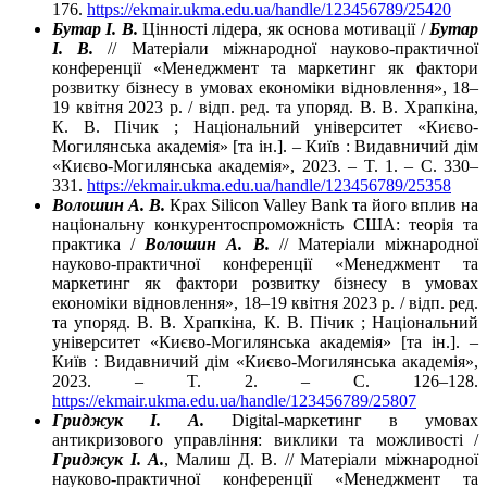
176.
https://ekmair.ukma.edu.ua/handle/123456789/25420
Бутар І. В.
Цінності лідера, як основа мотивації /
Бутар
І. В.
// Матеріали міжнародної науково-практичної
конференції «Менеджмент та маркетинг як фактори
розвитку бізнесу в умовах економіки відновлення», 18–
19 квітня 2023 р. / відп. ред. та упоряд. В. В. Храпкіна,
К. В. Пічик ; Національний університет «Києво-
Могилянська академія» [та ін.]. – Київ : Видавничий дім
«Києво-Могилянська академія», 2023. – T. 1. – C. 330–
331.
https://ekmair.ukma.edu.ua/handle/123456789/25358
Волошин А. В.
Крах Silicon Valley Bank та його вплив на
національну конкурентоспроможність США: теорія та
практика /
Волошин А. В.
// Матеріали міжнародної
науково-практичної конференції «Менеджмент та
маркетинг як фактори розвитку бізнесу в умовах
економіки відновлення», 18–19 квітня 2023 р. / відп. ред.
та упоряд. В. В. Храпкіна, К. В. Пічик ; Національний
університет «Києво-Могилянська академія» [та ін.]. –
Київ : Видавничий дім «Києво-Могилянська академія»,
2023. – T. 2. – C. 126–128.
https://ekmair.ukma.edu.ua/handle/123456789/25807
Гриджук І. А.
Digital-маркетинг в умовах
антикризового управління: виклики та можливості /
Гриджук І. А.
, Малиш Д. В. // Матеріали міжнародної
науково-практичної конференції «Менеджмент та