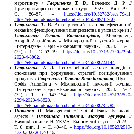
маркетингу /
Гавриленко Т. В.
, Бєлєєнко Д. Р. //
Причорноморські економічні студії. – 2023. – Вип. 79. –
С. 80–87. –
https://doi.org/10.32782/bses.79-11
.
https://ekmair.ukma.edu.ua/handle/123456789/31950
Гавриленко Т
.
В
.
Антикризовий план як ефективний
механізм функціонування підприємства в умовах кризи /
Гавриленко Тетяна Володимирівна
, Молодовець
Андрій Андрійович // Міжнародний науковий журнал
«Інтернаука». Серія «Економічні науки». – 2023. – № 4
(72), т. 1. – С. 52–59. –
https://doi.org/10.25313/2520-2294-
2023-4-8802
.
https://ekmair.ukma.edu.ua/handle/123456789/23144
Гавриленко Т
.
В
.
Психологічний аспект поведінки
споживача при формуванні стратегії позиціонування
продукту /
Гавриленко Тетяна Володимирівна
, Шульга
Софія Андріївна // Міжнародний науковий журнал
«Інтернаука». Серія «Економічні науки». – 2023. – № 4
(72), т. 1. – С. 147–154. –
https://doi.org/10.25313/2520-
2294-2023-4-8823
.
https://ekmair.ukma.edu.ua/handle/123456789/31785
Humenna O.
Management of virtual teams: behavioral
aspects /
Oleksandra Humenna, Maksym Synytsya
//
Наукові записки НаУКМА. Економічні науки. – 2023. –
Т. 8, вип. 1. – C. 40–46. –
https://doi.org/10.18523/2519-
4739.2023.8.1.40-46
.