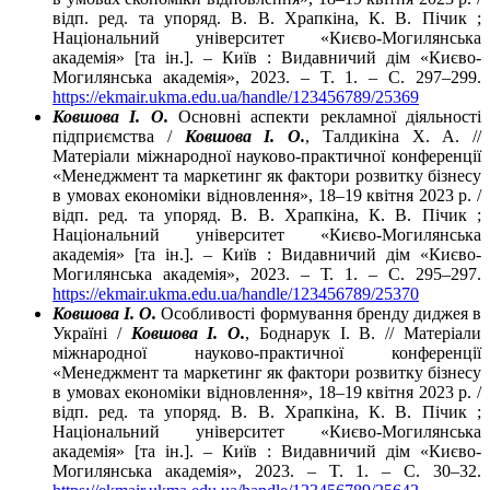
відп. ред. та упоряд. В. В. Храпкіна, К. В. Пічик ;
Національний університет «Києво-Могилянська
академія» [та ін.]. – Київ : Видавничий дім «Києво-
Могилянська академія», 2023. – T. 1. – C. 297–299.
https://ekmair.ukma.edu.ua/handle/123456789/25369
Ковшова І. О.
Основні аспекти рекламної діяльності
підприємства /
Ковшова І. О.
, Талдикіна Х. А. //
Матеріали міжнародної науково-практичної конференції
«Менеджмент та маркетинг як фактори розвитку бізнесу
в умовах економіки відновлення», 18–19 квітня 2023 р. /
відп. ред. та упоряд. В. В. Храпкіна, К. В. Пічик ;
Національний університет «Києво-Могилянська
академія» [та ін.]. – Київ : Видавничий дім «Києво-
Могилянська академія», 2023. – Т. 1. – С. 295–297.
https://ekmair.ukma.edu.ua/handle/123456789/25370
Ковшова І. О.
Особливості формування бренду диджея в
Україні /
Ковшова І. О.
, Боднарук І. В. // Матеріали
міжнародної науково-практичної конференції
«Менеджмент та маркетинг як фактори розвитку бізнесу
в умовах економіки відновлення», 18–19 квітня 2023 р. /
відп. ред. та упоряд. В. В. Храпкіна, К. В. Пічик ;
Національний університет «Києво-Могилянська
академія» [та ін.]. – Київ : Видавничий дім «Києво-
Могилянська академія», 2023. – T. 1. – С. 30–32.