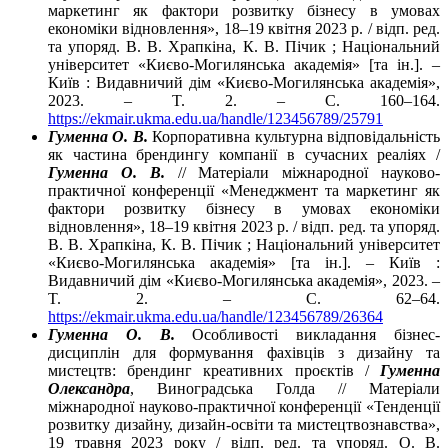
маркетинг як фактори розвитку бізнесу в умовах
економіки відновлення», 18–19 квітня 2023 р. / відп. ред.
та упоряд. В. В. Храпкіна, К. В. Пічик ; Національний
університет «Києво-Могилянська академія» [та ін.]. –
Київ : Видавничий дім «Києво-Могилянська академія»,
2023. – T. 2. – C. 160–164.
https://ekmair.ukma.edu.ua/handle/123456789/25791
Гуменна О. В.
Корпоративна культурна відповідальність
як частина брендингу компанії в сучасних реаліях /
Гуменна О. В.
// Матеріали міжнародної науково-
практичної конференції «Менеджмент та маркетинг як
фактори розвитку бізнесу в умовах економіки
відновлення», 18–19 квітня 2023 р. / відп. ред. та упоряд.
В. В. Храпкіна, К. В. Пічик ; Національний університет
«Києво-Могилянська академія» [та ін.]. – Київ :
Видавничий дім «Києво-Могилянська академія», 2023. –
T. 2. – C. 62–64.
https://ekmair.ukma.edu.ua/handle/123456789/26364
Гуменна О. В.
Особливості викладання бізнес-
дисциплін для формування фахівців з дизайну та
мистецтв: брендинг креативних проєктів /
Гуменна
Олександра
, Виноградська Голда // Матеріали
міжнародної науково-практичної конференції «Тенденції
розвитку дизайну, дизайн-освіти та мистецтвознавства»,
19 травня 2023 року / відп. ред. та упоряд. О. В.