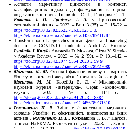
Аспекти маркетингу цінностей в контексті
класифікаційних підходів до формування та оцiнки
людського капіталу / Головніна О. Г., Гальцова О. Л.,
Ковшова І. О., Гриджук І. А.
// Приазовський
економічний вісник. – 2023. – Вип. 3 (35). – С. 15–22. –
https://doi.org/10.32782/2522-4263/2023-3-3
.
https://ekmair.ukma.edu.ua/handle/123456789/31787
Transformation of approaches in management and marketing
due to the COVID-19 pandemic / Andrii A. Hutorov,
Lyudmila I. Kurylo
, Anastasiia D. Mostova, Olena V. Sirenko
// Academy Review. – 2023. – № 2 (59). – P. 131–142. –
https://doi.org/10.32342/2074-5354-2023-2-59-9
.
https://ekmair.ukma.edu.ua/handle/123456789/27080
Могилова М. М.
Основні фактори впливу на вартість
бізнесу в контексті актуалізації питання його оцінки /
Могилова М. М.
, Корейба В. Д. // Міжнародний
науковий журнал «Інтернаука». Серія: «Економічні
науки». – 2023. – № 5. – [14] с. –
https://doi.org/10.25313/2520-2294-2023-5-8884
.
https://ekmair.ukma.edu.ua/handle/123456789/31510
Романченко Н. В.
Зміни у фінансуванні медичних
закладів України та ефективність використання їхніх
активів /
Романченко Н. В.
, Кожемякіна Т. В. // Наукові
записки НаУКМА. Економічні науки. – 2023. – Т. 8, вип.
1. – C. 107–114. –
https://doi.org/10.18523/2519-