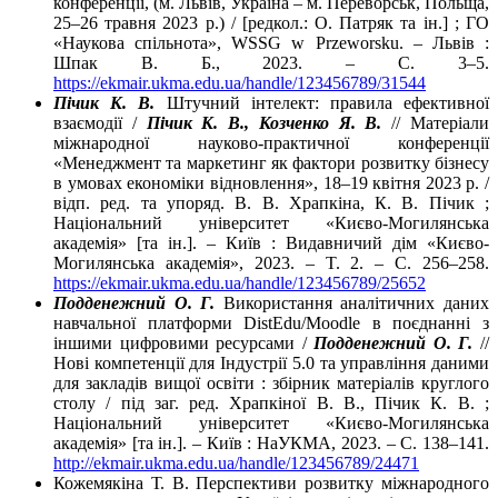
конференції, (м. Львів, Україна – м. Переворськ, Польща,
25–26 травня 2023 р.) / [редкол.: О. Патряк та ін.] ; ГО
«Наукова спільнота», WSSG w Przeworsku. – Львів :
Шпак В. Б., 2023. – C. 3–5.
https://ekmair.ukma.edu.ua/handle/123456789/31544
Пічик К. В.
Штучний інтелект: правила ефективної
взаємодії /
Пічик К. В., Козченко Я. В.
// Матеріали
міжнародної науково-практичної конференції
«Менеджмент та маркетинг як фактори розвитку бізнесу
в умовах економіки відновлення», 18–19 квітня 2023 р. /
відп. ред. та упоряд. В. В. Храпкіна, К. В. Пічик ;
Національний університет «Києво-Могилянська
академія» [та ін.]. – Київ : Видавничий дім «Києво-
Могилянська академія», 2023. – T. 2. – C. 256–258.
https://ekmair.ukma.edu.ua/handle/123456789/25652
Подденежний О. Г.
Використання аналітичних даних
навчальної платформи DistEdu/Moodle в поєднанні з
іншими цифровими ресурсами /
Подденежний О. Г.
//
Нові компетенції для Індустрії 5.0 та управління даними
для закладів вищої освіти : збірник матеріалів круглого
столу / під заг. ред. Храпкіної В. В., Пічик К. В. ;
Національний університет «Києво-Могилянська
академія» [та ін.]. – Київ : НаУКМА, 2023. – C. 138–141.
http://ekmair.ukma.edu.ua/handle/123456789/24471
Кожемякіна Т. В. Перспективи розвитку міжнародного