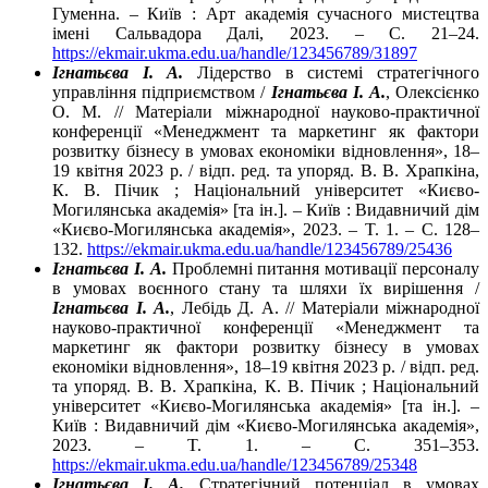
Гуменна. – Київ : Арт академія сучасного мистецтва
імені Сальвадора Далі, 2023. – С. 21–24.
https://ekmair.ukma.edu.ua/handle/123456789/31897
Ігнатьєва І. А.
Лідерство в системі стратегічного
управління підприємством /
Ігнатьєва І. А.
, Олексієнко
О. М. // Матеріали міжнародної науково-практичної
конференції «Менеджмент та маркетинг як фактори
розвитку бізнесу в умовах економіки відновлення», 18–
19 квітня 2023 р. / відп. ред. та упоряд. В. В. Храпкіна,
К. В. Пічик ; Національний університет «Києво-
Могилянська академія» [та ін.]. – Київ : Видавничий дім
«Києво-Могилянська академія», 2023. – T. 1. – C. 128–
132.
https://ekmair.ukma.edu.ua/handle/123456789/25436
Ігнатьєва І. А.
Проблемні питання мотивації персоналу
в умовах воєнного стану та шляхи їх вирішення /
Ігнатьєва І. А.
, Лебідь Д. А. // Матеріали міжнародної
науково-практичної конференції «Менеджмент та
маркетинг як фактори розвитку бізнесу в умовах
економіки відновлення», 18–19 квітня 2023 р. / відп. ред.
та упоряд. В. В. Храпкіна, К. В. Пічик ; Національний
університет «Києво-Могилянська академія» [та ін.]. –
Київ : Видавничий дім «Києво-Могилянська академія»,
2023. – T. 1. – C. 351–353.
https://ekmair.ukma.edu.ua/handle/123456789/25348
Ігнатьєва І. А.
Стратегічний потенціал в умовах