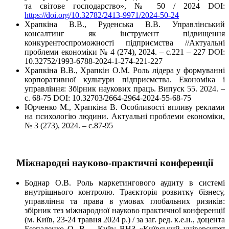
та світове господарство», № 50 / 2024 DOI:
https://doi.org/10.32782/2413-9971/2024-50-24
Храпкіна В.В., Руденська В.В. Управлінський
консалтинг як інструмент підвищення
конкурентоспроможності підприємства //Актуальні
проблеми економіки № 4 (274), 2024. – с.221 – 227 DОІ:
10.32752/1993-6788-2024-1-274-221-227
Храпкіна В.В., Храпкін О.М. Роль лідера у формуванні
корпоративної культури підприємства. Економіка і
управління: Збірник наукових праць. Випуск 55. 2024. –
с. 68-75 DOI: 10.32703/2664-2964-2024-55-68-75
Юрченко М., Храпкіна В. Особливості впливу реклами
на психологію людини. Актуальні проблеми економіки,
№ 3 (273), 2024. – с.87-95
Міжнародні науково-практичні конференції
Боднар О.В. Роль маркетингового аудиту в системі
внутрішнього контролю. Траєкторія розвитку бізнесу,
управління та права в умовах глобальних ризиків:
збірник тез міжнародної науково практичної конференції
(м. Київ, 23-24 травня 2024 р.) / за заг. ред. к.е.н., доцента
Безпаленко О. В. – Київ: ВНЗ «Київський університет