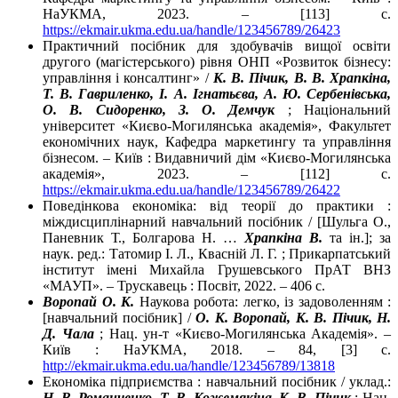
НаУКМА, 2023. – [113] c.
https://ekmair.ukma.edu.ua/handle/123456789/26423
Практичний посібник для здобувачів вищої освіти
другого (магістерського) рівня ОНП «Розвиток бізнесу:
управління і консалтинг» /
К. В. Пічик, В. В. Храпкіна,
Т. В. Гавриленко, І. А. Ігнатьєва, А. Ю. Сербенівська,
О. В. Сидоренко, З. О. Демчук
; Національний
університет «Києво-Могилянська академія», Факультет
економічних наук, Кафедра маркетингу та управління
бізнесом. – Київ : Видавничий дім «Києво-Могилянська
академія», 2023. – [112] с.
https://ekmair.ukma.edu.ua/handle/123456789/26422
Поведінкова економіка: від теорії до практики :
міждисциплінарний навчальний посібник / [Шульга О.,
Паневник Т., Болгарова Н. …
Храпкіна В.
та ін.]; за
наук. ред.: Татомир І. Л., Квасній Л. Г. ; Прикарпатський
інститут імені Михайла Грушевського ПрАТ ВНЗ
«МАУП». – Трускавець : Посвіт, 2022. – 406 с.
Воропай О. К.
Наукова робота: легко, із задоволенням :
[навчальний посібник] /
О. К. Воропай, К. В. Пічик, Н.
Д. Чала
; Нац. ун-т «Києво-Могилянська Академія». –
Київ : НаУКМА, 2018. – 84, [3] c.
http://ekmair.ukma.edu.ua/handle/123456789/13818
Економіка підприємства : навчальний посібник / уклад.:
Н. В. Романченко, Т. В. Кожемякіна, К. В. Пічик
; Нац.