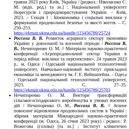
травня 2023 року Київ, Україна / [редкол.: Ніколаєнко С.
М. (відп. ред.) та ін.] ; Національний університет
біоресурсів і природокористування України. – Київ,
2023. – Секція 1 : Біоекономіка і соціальні виклики у
формуванні продовольчої безпеки та якості життя. – C.
250–253.
https://ekmair.ukma.edu.ua/handle/123456789/25724
Россоха В. В.
Розвиток аграрного сектору економіки
України у довоєнний та воєнний періоди /
Россоха В.
В.
, Нечипоренко О. М. // Матеріали науково-практичної
конференції «Агропродовольчий сектор України в
період війни: виклики та перспективи», 24 травня 2023
р., м. Одеса / Одеський національний технологічний
університет, Навчально-науковий інститут прикладної
економіки та менеджменту ім. Г. Е. Вейнштейна. – Одеса
: Одеський національний технологічний університет,
2023. – C. 27–35.
https://ekmair.ukma.edu.ua/handle/123456789/25703
Нечипоренко О. М. Вектори трансформацій
сільськогосподарського виробництва в умовах воєнних
дій / Нечипоренко О. М.,
Россоха В. В.
// Зелене
повоєнне відновлення продовольчих систем в Україні :
збірник матеріалів Міжнародної науково-практичної
конференції (м. Одеса, 26 січня 2023 року) / редкол.: Р.
Вожегова (голова) [та ін.] ; Інститут кліматично