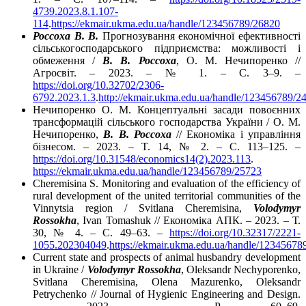
4739.2023.8.1.107-
114
.
https://ekmair.ukma.edu.ua/handle/123456789/26820
Россоха В. В.
Прогнозування економічної ефективності
сільськогосподарського підприємства: можливості і
обмеження /
В. В. Россоха
, О. М. Нечипоренко //
Агросвіт. – 2023. – № 1. – С. 3–9. –
https://doi.org/10.32702/2306-
6792.2023.1.3
.
http://ekmair.ukma.edu.ua/handle/123456789/2
Нечипоренко О. М. Концептуальні засади повоєнних
трансформацій сільського господарства України / О. М.
Нечипоренко,
В. В. Россоха
// Економіка і управління
бізнесом. – 2023. – T. 14, № 2. – C. 113–125. –
https://doi.org/10.31548/economics14(2).2023.113
.
https://ekmair.ukma.edu.ua/handle/123456789/25723
Cheremisina S. Monitoring and evaluation of the efficiency of
rural development of the united territorial communities of the
Vinnytsia region / Svitlana Cheremisina,
Volodymyr
Rossokha
, Ivan Tomashuk // Економіка АПК. – 2023. – Т.
30, № 4. – С. 49–63. –
https://doi.org/10.32317/2221-
1055.202304049
.
https://ekmair.ukma.edu.ua/handle/12345678
Current state and prospects of animal husbandry development
in Ukraine /
Volodymyr Rossokha
, Oleksandr Nechyporenko,
Svitlana Cheremisina, Olena Mazurenko, Oleksandr
Petrychenko // Journal of Hygienic Engineering and Design.