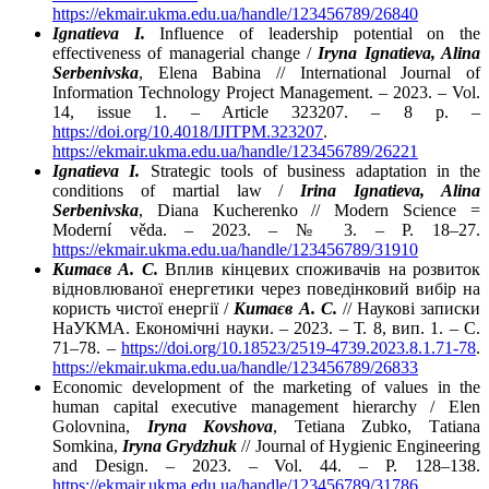
https://ekmair.ukma.edu.ua/handle/123456789/26840
Ignatieva I.
Influence of leadership potential on the
effectiveness of managerial change /
Iryna Ignatieva, Alina
Serbenivska
, Elena Babina // International Journal of
Information Technology Project Management. – 2023. – Vol.
14, issue 1. – Article 323207. – 8 p. –
https://doi.org/10.4018/IJITPM.323207
.
https://ekmair.ukma.edu.ua/handle/123456789/26221
Ignatieva I.
Strategic tools of business adaptation in the
conditions of martial law /
Irina Ignatieva, Alina
Serbenivska
, Diana Kucherenko // Modern Science =
Moderní věda. – 2023. – № 3. – P. 18–27.
https://ekmair.ukma.edu.ua/handle/123456789/31910
Китаєв А. С.
Вплив кінцевих споживачів на розвиток
відновлюваної енергетики через поведінковий вибір на
користь чистої енергії /
Китаєв А. С.
// Наукові записки
НаУКМА. Економічні науки. – 2023. – Т. 8, вип. 1. – C.
71–78. –
https://doi.org/10.18523/2519-4739.2023.8.1.71-78
.
https://ekmair.ukma.edu.ua/handle/123456789/26833
Economic development of the marketing of values in the
human capital executive management hierarchy / Elen
Golovnina,
Iryna Kovshova
, Tetiana Zubko, Tаtiana
Sоmkіnа,
Iryna Grydzhuk
// Journal of Hygienic Engineering
and Design. – 2023. – Vol. 44. – P. 128–138.
https://ekmair.ukma.edu.ua/handle/123456789/31786