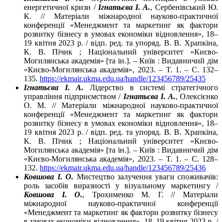
енергетичної кризи /
Ігнатьєва І. А.
, Сербенівський Ю.
К. // Матеріали міжнародної науково-практичної
конференції «Менеджмент та маркетинг як фактори
розвитку бізнесу в умовах економіки відновлення», 18–
19 квітня 2023 р. / відп. ред. та упоряд. В. В. Храпкіна,
К. В. Пічик ; Національний університет «Києво-
Могилянська академія» [та ін.]. – Київ : Видавничий дім
«Києво-Могилянська академія», 2023. – T. 1. – C. 132–
135.
https://ekmair.ukma.edu.ua/handle/123456789/25435
Ігнатьєва І. А.
Лідерство в системі стратегічного
управління підприємством /
Ігнатьєва І. А.
, Олексієнко
О. М. // Матеріали міжнародної науково-практичної
конференції «Менеджмент та маркетинг як фактори
розвитку бізнесу в умовах економіки відновлення», 18–
19 квітня 2023 р. / відп. ред. та упоряд. В. В. Храпкіна,
К. В. Пічик ; Національний університет «Києво-
Могилянська академія» [та ін.]. – Київ : Видавничий дім
«Києво-Могилянська академія», 2023. – T. 1. – C. 128–
132.
https://ekmair.ukma.edu.ua/handle/123456789/25436
Ковшова І. О.
Мистецтво залучення уваги споживачів:
роль засобів виразності у візуальному маркетингу /
Ковшова І. О.
, Трохименко М. Г. // Матеріали
міжнародної науково-практичної конференції
«Менеджмент та маркетинг як фактори розвитку бізнесу
в умовах економіки відновлення», 18–19 квітня 2023 р. /