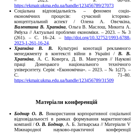
– 2023. – P. 60–69.
https://ekmair.ukma.edu.ua/handle/123456789/27073
Соціальна відповідальність – феномен соціо-
економічних процесів: сучасний історико-
концептуальний аспект / Олена А. Овєчкіна,
Валентина В. Храпкіна
, Ольга В. Маслош, Микита А.
Рябуха // Актуальні проблеми економіки. – 2023. – № 3
(261). – C. 16–24. –
http://doi.org/10.32752/1993-6788-
2023-1-261-16-24
.
Храпкіна В. В.
Культурні конотації рекламного
менеджменту в контексті війни в Україні /
В. В.
Храпкіна
, А. С. Коверга, Д. В. Мангушев // Наукові
праці Донецького національного технічного
університету. Серія: «Економічна». – 2023. – № 1(27). –
C. 71–80.
https://ekmair.ukma.edu.ua/handle/123456789/31509
Матеріали конференцій
Боднар О. В.
Використання корпоративної соціальної
відповідальності в рамках формування маркетингової
компанії /
О. В. Боднар
, А. Б. Затварська // Матеріали V
Міжнародної науково-практичної конференції