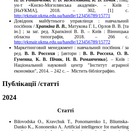
ун-т «Києво-Могилянська академія». – Київ :
[НаУКМА], 2018. – 302, [1] с.
http://ekmair.ukma.edu.ua/handle/123456789/15771
Довідник майбутнього управлінця : навчальний
посібник /
Храпкіна В. В.
, Матукова Г. І., Орлов В. В. [та
ін.] ; за заг. ред. Храпкіної В. В. – Київ : Вінницька
обласна типографія, 2018. – 266 с.
http://ekmair.ukma.edu.ua/handle/123456789/15772
Маркетинговий менеджмент : навчальний посібник / за
ред.
В. В. Россохи
; [автори :
В. В. Россоха
,
О. В.
Гуменна
,
К. В. Пічик
,
Н. В. Романченко
]. – Київ :
Національний науковий центр "Інститут аграрної
економіки", 2014. – 242 с. – Micтить бiблioгpaфiю.
Публікації /статті
2024
Статті
Bilovodska O., Kravchuk T., Ponomarenko I., Bliumska-
Danko K., Kononenko A. Artificial intelligence for marketing