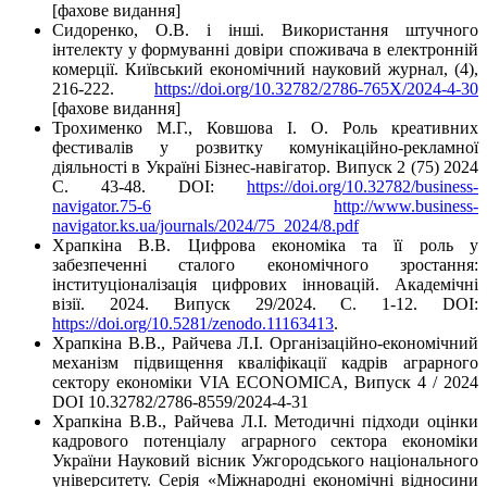
[фахове видання]
Сидоренко, О.В. і інші. Використання штучного
інтелекту у формуванні довіри споживача в електронній
комерції. Київський економічний науковий журнал, (4),
216-222.
https://doi.org/10.32782/2786-765X/2024-4-30
[фахове видання]
Трохименко М.Г., Ковшова І. О. Роль креативних
фестивалів у розвитку комунікаційно-рекламної
діяльності в Україні Бізнес-навігатор. Випуск 2 (75) 2024
С. 43-48. DOI:
https://doi.org/10.32782/business-
navigator.75-6
http://www.business-
navigator.ks.ua/journals/2024/75_2024/8.pdf
Храпкіна В.В. Цифрова економіка та її роль у
забезпеченні сталого економічного зростання:
інституціоналізація цифрових інновацій. Академічні
візії. 2024. Випуск 29/2024. С. 1-12. DOI:
https://doi.org/10.5281/zenodo.11163413
.
Храпкіна В.В., Райчева Л.І. Організаційно-економічний
механізм підвищення кваліфікації кадрів аграрного
сектору економіки VIA ECONOMICA, Випуск 4 / 2024
DOI 10.32782/2786-8559/2024-4-31
Храпкіна В.В., Райчева Л.І. Методичні підходи оцінки
кадрового потенціалу аграрного сектора економіки
України Науковий вісник Ужгородського національного
університету. Серія «Міжнародні економічні відносини