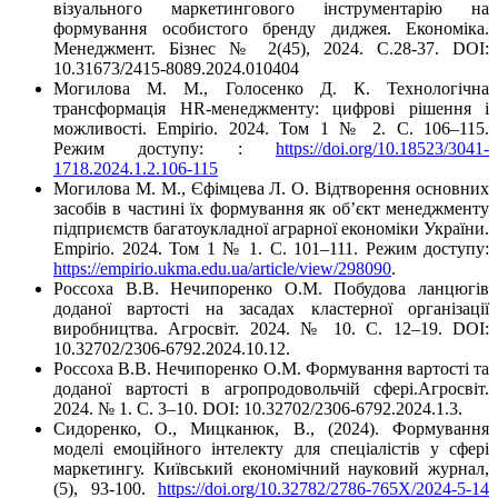
візуального маркетингового інструментарію на
формування особистого бренду диджея. Економіка.
Менеджмент. Бізнес № 2(45), 2024. С.28-37. DOI:
10.31673/2415-8089.2024.010404
Могилова М. М., Голосенко Д. К. Технологічна
трансформація HR-менеджменту: цифрові рішення і
можливості. Empirio. 2024. Том 1 № 2. С. 106–115.
Режим доступу: :
https://doi.org/10.18523/3041-
1718.2024.1.2.106-115
Могилова М. М., Єфімцева Л. О. Відтворення основних
засобів в частині їх формування як об’єкт менеджменту
підприємств багатоукладної аграрної економіки України.
Empirio. 2024. Том 1 № 1. С. 101–111. Режим доступу:
https://empirio.ukma.edu.ua/article/view/298090
.
Россоха В.В. Нечипоренко О.М. Побудова ланцюгів
доданої вартості на засадах кластерної організації
виробництва. Агросвіт. 2024. № 10. С. 12–19. DOI:
10.32702/2306-6792.2024.10.12.
Россоха В.В. Нечипоренко О.М. Формування вартості та
доданої вартості в агропродовольчій сфері.Агросвіт.
2024. № 1. С. 3–10. DOI: 10.32702/2306-6792.2024.1.3.
Сидоренко, О., Мицканюк, В., (2024). Формування
моделі емоційного інтелекту для спеціалістів у сфері
маркетингу. Київський економічний науковий журнал,
(5), 93-100.
https://doi.org/10.32782/2786-765X/2024-5-14