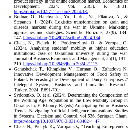
product strategy in the online education market. Economics of
Development. 2024. Vol. 23(3). P. 18-31.
https://doi.org/10.57111/econ/3.2024.18.
Bodnar, O., Halchynska, Yu., Larina, Ya., Filatova, A., &
Stepanets, I. (2024). Logistics transformation on grain and
oilseeds markets during the war in Ukraine: Marketing
approaches and strategies. Scientific Horizons, 27(9), 134-
147.
https://doi.org/10.48077/scihor9.2024.134
Chala, N., Pichyk, K., Poddenezhnyi, O., & Voropai, O.
(2024). Analysing students’ mobility at higher education
institutions: case of Ukrainian university during the war.
Journal of Business Economics and Management, 25(1), 191–
210.
https://doi.org/10.3846/jbem.2024.21115
Ganushchak T., Khrapkina V., Hurman О., Zghadova N.
Innovative Development Management of Food Safety in
Poland: Forecasting the Development of Dairy Enterprises //
Intelegent System, Business and Innovation Research.
Turkey. 2024. P.691-701;
Sydorenko, O. et al. (2024). Determining the Composition of
the Working-Age Population in the Low-Mobility Group in
Ukraine. In: El Khoury, R. (eds) Anticipating Future Business
Trends: Navigating Artificial Intelligence Innovations. Studies
in Systems, Decision and Control, vol 536. Springer, Cham.
https://doi.org/10.1007/978-3-031-63402-4_47
.
Chala N., Pichyk K., Voropai O., "Teaching Entrepreneurs