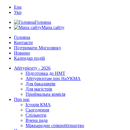
Eng
Укр
Головна
Мапа сайту
Головна
Контакти
Підтримати Могилянку
Новини
Календар подій
Абітурієнту - 2026
Підготовка до НМТ
Абітурієнтам про НаУКМА
Для бакалаврів
Для магістрів
Приймальна комісія
Про нас
Історія КМА
Сьогодення
Спільноти
Вчена рада
Міжнародне співробітництво