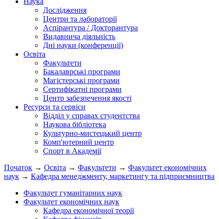
Наука
Дослідження
Центри та лабораторії
Аспірантура / Докторантура
Видавнича діяльність
Дні науки (конференції)
Освіта
Факультети
Бакалаврські програми
Магістерські програми
Сертифікатні програми
Центр забезпечення якості
Ресурси та сервіси
Відділ у справах студентства
Наукова бібліотека
Культурно-мистецький центр
Комп'ютерний центр
Спорт в Академії
Початок
→
Освіта
→
Факультети
→
Факультет економічних
наук
→
Кафедра менеджменту, маркетингу та підприємництва
Факультет гуманітарних наук
Факультет економічних наук
Кафедра економічної теорії