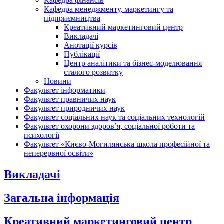
Кафедра фінансів
Кафедра менеджменту, маркетингу та
підприємництва
Креативний маркетинговий центр
Викладачі
Анотації курсів
Публікації
Центр аналітики та бізнес-моделювання
сталого розвитку
Новини
Факультет інформатики
Факультет правничих наук
Факультет природничих наук
Факультет соціальних наук та соціальних технологій
Факультет охорони здоров’я, соціальної роботи та
психології
Факультет «Києво-Могилянська школа професійної та
неперервної освіти»
Викладачі
Загальна інформація
Креативний маркетинговий центр