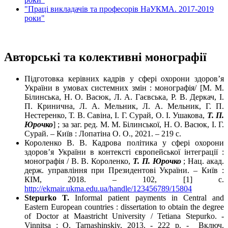
"Праці викладачів та професорів НаУКМА. 2017-2019
роки"
Авторські та колективні монографії
Підготовка керівних кадрів у сфері охорони здоров’я
України в умовах системних змін : монографія/ [М. М.
Білинська, Н. О. Васюк, Л. А. Гаєвська, Р. В. Деркач, І.
П. Кринична, Л. А. Мельник, Л. А. Мельник, Г. П.
Нестеренко, Т. В. Савіна, І. Г. Сурай, О. І. Ушакова,
Т. П.
Юрочко
] ; за заг. ред. М. М. Білинської, Н. О. Васюк, І. Г.
Сурай. – Київ : Лопатіна О. О., 2021. – 219 c.
Короленко В. В. Кадрова політика у сфері охорони
здоров’я України в контексті європейської інтеграції :
монографія / В. В. Короленко,
Т. П. Юрочко
; Нац. акад.
держ. управління при Президентові України. – Київ :
КІМ, 2018. – 102, [1] с.
http://ekmair.ukma.edu.ua/handle/123456789/15804
Stepurko T.
Informal patient payments in Central and
Eastern European countries : dissertation to obtain the degree
of Doctor at Maastricht University / Tetiana Stepurko. -
Vinnitsa : O. Tarnashinskiy, 2013. - 222 p. - Включ.