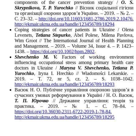
components of the cancer prevention strategy /
O. S.
Skrypnikova, T. P. Yurochko
// Вісник соціальної гігієни
та організації охорони здоров’я України. – 2019. – № 2. –
С. 23–32. –
http://doi.org/10.11603/1681-2786.2019.2.10476.
http://ekmair.ukma.edu.ua/handle/123456789/18294
Coping strategies of cancer patients in Ukraine / Olena
Levenets,
Tetiana Stepurko
, Abel Polese, Milena Pavlova,
Wim Groot // The International Journal of Health Planning
and Management. – 2019. – Volume 34, Issue 4. – P. 1423–
1438. –
https://doi.org/10.1002/hpm.2802
.
Shevchenko M. V.
Factors of working environment
influencing occupational stress among primary health care
doctors in Ukraine /
Maryna V. Shevchenko, Tetiana P.
Yurochko
, Iryna I. Hrechko // Wiadomości Lekarskie. –
2019. – T. 72, nr 5, cz. 2. – S. 1038–1042.
http://ekmair.ukma.edu.ua/handle/123456789/18293
Васюк Н. О. Публічне управління охороною здоров’я в
сучасних умовах реформування в Україні / Н. О. Васюк,
Т. П. Юрочко
// Державне управління: теорія та
практика. – 2019. – № 1. – С. 78–84. –
https://doi.org/10.36030-2311-6722-2019-1-78-84.
http://ekmair.ukma.edu.ua/handle/123456789/18295