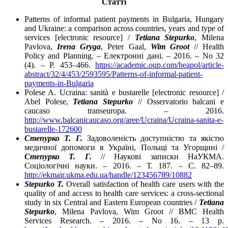
Статті
Patterns of informal patient payments in Bulgaria, Hungary
and Ukraine: a comparison across countries, years and type of
services [electronic resource] /
Tetiana Stepurko
, Milena
Pavlova,
Irena Gryga
, Peter Gaal,
Wim Groot
// Health
Policy and Planning. – Електронні дані. – 2016. – No 32
(4). – P. 453–466.
https://academic.oup.com/heapol/article-
abstract/32/4/453/2593595/Patterns-of-informal-patient-
payments-in-Bulgaria
Polese A. Ucraina: sanità e bustarelle [electronic resource] /
Abel Polese,
Tetiana Stepurko
// Osservatorio balcani e
caucaso transeuropa. – 2016.
http://www.balcanicaucaso.org/aree/Ucraina/Ucraina-sanita-e-
bustarelle-172600
Степурко Т. Г.
Задоволеність доступністю та якістю
медичної допомоги в Україні, Польщі та Угорщині /
Степурко Т. Г.
// Наукові записки НаУКМА.
Соціологічні науки. – 2016. – Т. 187. – С. 82–89.
http://ekmair.ukma.edu.ua/handle/123456789/10882
Stepurko T.
Overall satisfaction of health care users with the
quality of and access to health care services: a cross-sectional
study in six Central and Eastern European countries /
Tetiana
Stepurko
, Milena Pavlova, Wim Groot // BMC Health
Services Research. – 2016. – No 16. – 13 p.