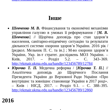
Інше
Шевченко М. В.
Фінансування та економічні механізми
управління галуззю в умовах її реформування / [
М. В.
Шевченко
] // Щорічна доповідь про стан здоров’я
населення, санітарно-епідемічну ситуацію та результати
діяльності системи охорони здоров’я України. 2016 рік /
[редкол. Мельник П. С. та ін.] ; М-во охорони здоров’я
України, Укр. ін-т стратег. досліджень МОЗ України. –
Київ, 2017. – Розділ 5.2. – С. 343–369.
http://ekmair.ukma.edu.ua/handle/123456789/12784
Юрочко Т. П.
Медична реформа / [
Юрочко Т. П.
] //
Аналітична доповідь до Щорічного Послання
Президента України до Верховної Ради України «Про
внутрішнє та зовнішнє становище України в 2017 році».
– Київ : НІСД, 2017. – Розділ 9.1. – С. 388–395.
http://ekmair.ukma.edu.ua/handle/123456789/12860
2016