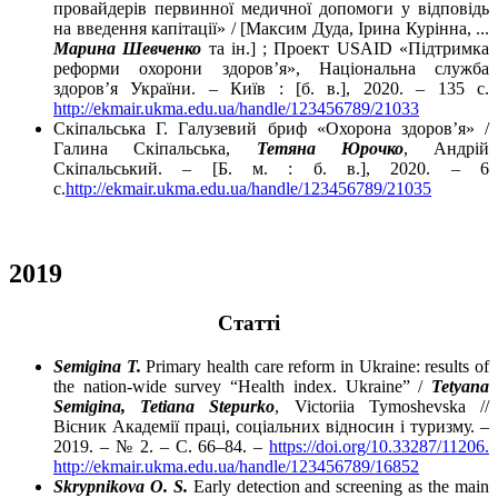
провайдерів первинної медичної допомоги у відповідь
на введення капітації» / [Максим Дуда, Ірина Курінна, ...
Марина Шевченко
та ін.] ; Проект USAID «Підтримка
реформи охорони здоров’я», Національна служба
здоров’я України. – Київ : [б. в.], 2020. – 135 с.
http://ekmair.ukma.edu.ua/handle/123456789/21033
Скіпальська Г. Галузевий бриф «Охорона здоров’я» /
Галина Скіпальська,
Тетяна Юрочко
, Андрій
Скіпальський. – [Б. м. : б. в.], 2020. – 6
с.
http://ekmair.ukma.edu.ua/handle/123456789/21035
2019
Cтатті
Semigina T.
Primary health care reform in Ukraine: results of
the nation-wide survey “Health index. Ukraine” /
Tetyana
Semigina, Tetiana Stepurko
, Victoriia Tymoshevska //
Вісник Академії праці, соціальних відносин і туризму. –
2019. – № 2. – С. 66–84. –
https://doi.org/10.33287/11206.
http://ekmair.ukma.edu.ua/handle/123456789/16852
Skrypnikova O. S.
Early detection and screening as the main