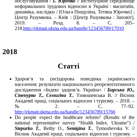
обслуговування /
Т. Юрочко
// Інституційне середовище
неформальних трудових відносин в Україні : масштаби,
динаміка, наслідки / [Ольга Пищуліна, Тетяна Юрочко] ;
Центр Разумкова. – Київ : [Центр Разумкова : Заповіт],
2019. – Розд. 8. – С. 205–
218.
http://ekmair.ukma.edu.ua/handle/123456789/17010
2018
Cтатті
Здоров’я та (не)здорова поведінка українського
населення: результати національного репрезентативного
дослідження «Індекс здоров’я. Україна» /
Барська Ю.,
Степурко Т., Семигіна Т.
, Тимошевська В. // Вісник
Академії праці, соціальних відносин і туризму. – 2018. –
№ 2. – С. 77–92.
http://ekmair.ukma.edu.ua/handle/123456789/15766
Do people expect the healthcare reform? (Results of the
national representative survey “Health Index. Ukraine”) /
Stepurko T.
, Betliy O.,
Semigina T.
, Tymoshevska V. //
Вісник Академії праці, соціальних відносин і туризму. –