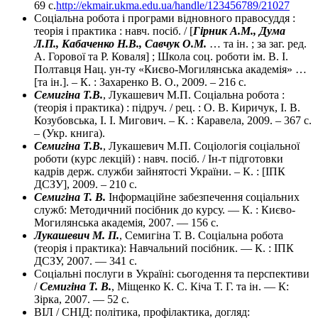
69 c.
http://ekmair.ukma.edu.ua/handle/123456789/21027
Соціальна робота і програми відновного правосуддя :
теорія і практика : навч. посіб. / [
Гірник А.М., Дума
Л.П., Кабаченко Н.В., Савчук О.М.
… та ін. ; за заг. ред.
А. Горової та Р. Коваля] ; Школа соц. роботи ім. В. І.
Полтавця Нац. ун-ту «Києво-Могилянська академія» …
[та ін.]. – К. : Захаренко В. О., 2009. – 216 с.
Семигіна Т.В.
, Лукашевич М.П. Соціальна робота :
(теорія і практика) : підруч. / рец. : О. В. Киричук, І. В.
Козубовська, І. І. Мигович. – К. : Каравела, 2009. – 367 с.
– (Укр. книга).
Семигіна Т.В.
, Лукашевич М.П. Соціологія соціальної
роботи (курс лекцій) : навч. посіб. / Ін-т підготовки
кадрів держ. служби зайнятості України. – К. : [ІПК
ДСЗУ], 2009. – 210 с.
Семигіна Т. В.
Інформаційне забезпечення соціальних
служб: Методичний посібник до курсу. — К. : Києво-
Могилянська академія, 2007. — 156 с.
Лукашевич М. П.
, Семигіна Т. В. Cоціальна робота
(теорія і практика): Навчальний посібник. — К. : ІПК
ДСЗУ, 2007. — 341 с.
Соціальні послуги в Україні: сьогодення та перспективи
/
Семигіна Т. В.
, Міщенко К. С. Кіча Т. Г. та ін. — К:
Зірка, 2007. — 52 с.
ВІЛ / СНІД: політика, профілактика, догляд: