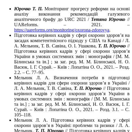
Юрочко Т. П.
Моніторинг прогресу реформи на основі
аналізу виконання рекомендацій галузевого
аналітичного брифу до URC 2021 /
Тетяна Юрочко
//
UAReforms. – 2021. –
https://uareforms.org/monitoring/oxorona-zdorovya
.
Підготовка керівних кадрів у сфері охорони здоров’я на
засадах компетентнісного підходу у США та Канаді / Л.
А. Мельник, Т. В. Савіна, О. І. Ушакова,
Т. П. Юрочко
//
Підготовка керівних кадрів у сфері охорони здоров’я
України в умовах системних змін : монографія / [М. М.
Білинська та ін.] ; за заг. ред. М. М. Білинської, Н. О.
Васюк, І. Г. Сурай. – Київ : Лопатіна О. О., 2021. – Розд.
2.2. – С. 77–95.
Мельник Л. А. Визначення потреби в підготовці
керівних кадрів для сфери охорони здоров’я в Україні /
Л. А. Мельник, Т. В. Савіна,
Т. П. Юрочко
// Підготовка
керівних кадрів у сфері охорони здоров’я України в
умовах системних змін : монографія / [М. М. Білинська
та ін.] ; за заг. ред. М. М. Білинської, Н. О. Васюк, І. Г.
Сурай. – Київ : Лопатіна О. О., 2021. – Розд. 3.1. – С.
105–118.
Мельник Л. А. Підготовка керівних кадрів у сфері
охорони здоров’я в Україні: проблеми та ризики / Л. А.
Мельник,
Т. П. Юрочко
// Підготовка керівних кадрів у