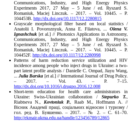
Communications, Industry, and High Energy Physics
Experiments 2017, 27 May – 5 June / ed. Ryszard S.
Romaniuk, Maciej Linczuk. – 2017. – Vol. 10445. – P.
104453B.
http://dx.doi.org/10.1117/12.2280815
Grayscale morphological filter based on local statistics /
Anatolii I. Povoroznyuk, Anna E. Filatova, ...
Olena V.
Ignashchuk
[et al.] // Photonics Applications in Astronomy,
Communications, Industry, and High Energy Physics
Experiments 2017, 27 May – 5 June / ed. Ryszard S.
Romaniuk, Maciej Linczuk. – 2017. – Vol. 10445. – P.
104452F.
http://dx.doi.org/10.1117/12.2280998
Patterns of harm reduction service utilization and HIV
incidence among people who inject drugs in Ukraine: a two-
part latent profile analysis / Danielle C. Ompad, Jiayu Wang,
...
Julia Barska
[et al.] // International Journal of Drug Policy.
– 2017. – Vol. 43. – P. 7–15.
http://dx.doi.org/10.1016/j.drugpo.2016.12.008
Short-term education for health care administrators in
Ukraine: Swiss-Ukrainian collaboration /
Stepurko T.
,
Riabtseva N.,
Kovtoniuk P.
, Raab M., Hoffmann A. //
Вісник Академії праці, соціальних відносин і туризму /
гол. ред. В. Буяшенко. – 2017. – № 2. – С. 61–70.
http://ekmair.ukma.edu.ua/handle/123456789/12865