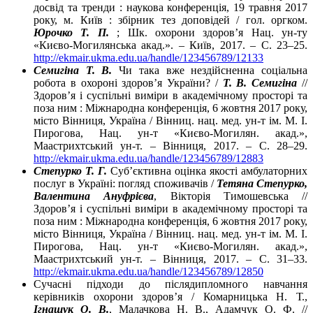
досвід та тренди : наукова конференція, 19 травня 2017
року, м. Київ : збірник тез доповідей / гол. оргком.
Юрочко Т. П.
; Шк. охорони здоров’я Нац. ун-ту
«Києво-Могилянська акад.». – Київ, 2017. – С. 23–25.
http://ekmair.ukma.edu.ua/handle/123456789/12133
Семигіна Т. В.
Чи така вже нездійсненна соціальна
робота в охороні здоров’я України? /
Т. В. Семигіна
//
Здоров’я і суспільні виміри в академічному просторі та
поза ним : Міжнародна конференція, 6 жовтня 2017 року,
місто Вінниця, Україна / Вінниц. нац. мед. ун-т ім. М. І.
Пирогова, Нац. ун-т «Києво-Могилян. акад.»,
Маастрихтський ун-т. – Вінниця, 2017. – С. 28–29.
http://ekmair.ukma.edu.ua/handle/123456789/12883
Степурко Т. Г.
Суб’єктивна оцінка якості амбулаторних
послуг в Україні: погляд споживачів /
Тетяна Степурко,
Валентина Ануфрієва
, Вікторія Тимошевська //
Здоров’я і суспільні виміри в академічному просторі та
поза ним : Міжнародна конференція, 6 жовтня 2017 року,
місто Вінниця, Україна / Вінниц. нац. мед. ун-т ім. М. І.
Пирогова, Нац. ун-т «Києво-Могилян. акад.»,
Маастрихтський ун-т. – Вінниця, 2017. – С. 31–33.
http://ekmair.ukma.edu.ua/handle/123456789/12850
Сучасні підходи до післядипломного навчання
керівників охорони здоров’я / Комарницька Н. Т.,
Ігнащук О. В.
, Малачкова Н. В., Адамчук О. Ф. //