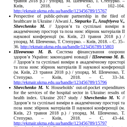
травня 2018 р.) / упоряд. М. Шевченко, Т. Степурко. –
Київ, 2018. – С. 102–104.
http://ekmair.ukma.edu.ua/handle/123456789/15767
Perspective of public-private partnership in the filed of
healthcare in Ukraine / Alwani J.,
Stepurko T., Anufriyeva V.,
Shevchenko M.
// Здоров’я та суспільні виміри в
академічному просторі та поза ним: збірник матеріалів ІІ
наукової конференції (м. Київ, 23 травня 2018 р.) /
упоряд. М. Шевченко, Т. Степурко. – Київ, 2018. – С. 35–
36.
http://ekmair.ukma.edu.ua/handle/123456789/15803
Шевченко М. В.
Система фінансування охорони
здоров’я України: законодавчі новації /
Шевченко М. В.
// Здоров’я та суспільні виміри в академічному просторі
та поза ним: збірник матеріалів ІІ наукової конференції
(м. Київ, 23 травня 2018 р.) / упоряд. М. Шевченко, Т.
Степурко. – Київ, 2018. – С. 33–34.
http://ekmair.ukma.edu.ua/handle/123456789/15796
Shevchenko M. V.
Households’ out-of-pocket expenditures
for the services of the hospital sector in Ukraine: results of
health index. Ukraine 2017 study /
Shevchenko M. V.
//
Здоров’я та суспільні виміри в академічному просторі та
поза ним: збірник матеріалів ІІ наукової конференції (м.
Київ, 23 травня 2018 р.) / упоряд. М. Шевченко, Т.
Степурко. – Київ, 2018. – С. 43–44.
http://ekmair.ukma.edu.ua/handle/123456789/15797