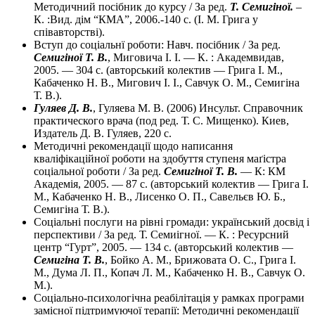
Методичний посібник до курсу / За ред.
Т. Семигіної.
–
К. :Вид. дім “КМА”, 2006.-140 с. (І. М. Грига у
співавторстві).
Вступ до соціальнї роботи: Навч. посібник / За ред.
Семигіної Т. В.
, Миговича І. І. — К. : Академвидав,
2005. — 304 с. (авторський колектив — Грига І. М.,
Кабаченко Н. В., Мигович І. І., Савчук О. М., Семигіна
Т. В.).
Гуляев Д. В.
, Гуляева М. В. (2006) Инсульт. Справочник
практического врача (под ред. Т. С. Мищенко). Киев,
Издатель Д. В. Гуляев, 220 с.
Методичні рекомендації щодо написання
кваліфікаційної роботи на здобуття ступеня маґістра
соціальної роботи / За ред.
Семигіної Т. В.
— К: КМ
Академія, 2005. — 87 с. (авторський колектив — Грига І.
М., Кабаченко Н. В., Лисенко О. П., Савельєв Ю. Б.,
Семигіна Т. В.).
Соціальні послуги на рівні громади: український досвід і
перспективи / За ред. Т. Семиігної. — К. : Ресурсний
центр “Гурт”, 2005. — 134 с. (авторський колектив —
Семигіна Т. В.
, Бойко А. М., Брижовата О. С., Грига І.
М., Дума Л. П., Копач Л. М., Кабаченко Н. В., Савчук О.
М.).
Соціально-психологічна реабілітація у рамках програми
замісної підтримуючої терапії: Методичні рекомендації