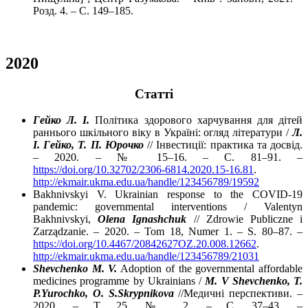
Розд. 4. – С. 149–185.
2020
Cтатті
Гейко Л. І.
Політика здорового харчування для дітей
раннього шкільного віку в Україні: огляд літератури /
Л.
І. Гейко, Т. П. Юрочко
// Інвестиції: практика та досвід.
– 2020. – № 15–16. – С. 81–91. –
https://doi.org/10.32702/2306-6814.2020.15-16.81
.
http://ekmair.ukma.edu.ua/handle/123456789/19592
Bakhnivskyi V. Ukrainian response to the COVID-19
pandemic: governmental interventions / Valentyn
Bakhnivskyi,
Olena Ignashchuk
// Zdrowie Publiczne i
Zarządzanie. – 2020. – Tom 18, Numer 1. – S. 80–87. –
https://doi.org/10.4467/20842627OZ.20.008.12662
.
http://ekmair.ukma.edu.ua/handle/123456789/21031
Shevchenko M. V.
Adoption of the governmental affordable
medicines programme by Ukrainians /
M. V Shevchenko, T.
P.Yurochko, O. S.Skrypnikova
//Медичні перспективи. –
2020. – Т. 25, № 2. – С. 37–43. –