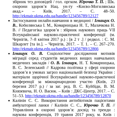
збірник тез доповідей / гол. оргком.
Юрочко Т. П.
; Шк.
охорони здоров’я Нац. ун-ту «Києво-Могилянська
акад.» – Київ, 2017. – С. 48–50.
http://ekmair.ukma.edu.ua/handle/123456789/12127
Застосування онлайн-навчання в медицині /
Ігнащук О.
В.
, Кобилянська І. М., Комарницька Н. Т., Малачкова Н.
В. // Педагогіка здоров’я : збірник наукових праць VІІ
Всеукраїнської науково-практичної конференції (м.
Чернігів, 7–8 квітня 2017 р.) : [в 2 т .] / редкол. : С. М.
Шкарлет [та ін.]. – Чернігів, 2017. – Т. 1. – С. 267–270.
http://ekmair.ukma.edu.ua/handle/123456789/12866
Ігнащук О. В.
Соціологічне дослідження мотивів
міграції серед студентів медичних вищих навчальних
медичних закладів /
О. В. Ігнащук
, Н. Т. Комарницька,
В. С. Зеленський // Кадрова політика у сфері охорони
здоров’я в умовах загроз національній безпеці України :
матеріали щорічної Всеукраїнської науково-практичної
конференції за міжнарнародною участю (Київ, 23
березня 2017 р.) / за заг. ред. В. С. Куйбіди, В. М.
Князевича, Н. О. Васюк. – Київ : ДКС-Центр, 2017. – С.
51–53.
http://ekmair.ukma.edu.ua/handle/123456789/12870
Калінін С. С. Використання антибіотиків пацієнтами
амбулаторної ланки / Калінін С. С.,
Юрочко Т. П.
//
Управління в охороні здоров’я: досвід та тренди :
наукова конференція, 19 травня 2017 року, м. Київ :