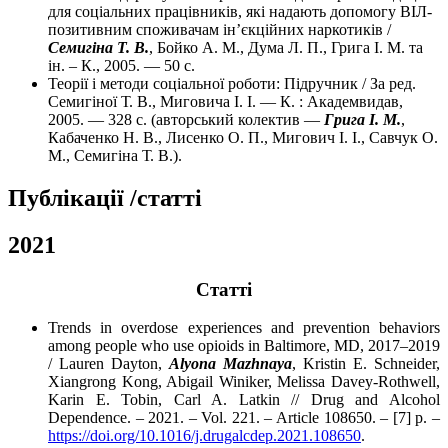
для соціальних працівників, які надають допомогу ВІЛ-
позитивним споживачам ін’єкційних наркотиків /
Семигіна Т. В.
, Бойко А. М., Дума Л. П., Грига І. М. та
ін. – К., 2005. — 50 с.
Теорії і методи соціальної роботи: Підручник / За ред.
Семигіної Т. В., Миговича І. І. — К. : Академвидав,
2005. — 328 с. (авторський колектив —
Грига І. М.
,
Кабаченко Н. В., Лисенко О. П., Мигович І. І., Савчук О.
М., Семигіна Т. В.).
Публікації /статті
2021
Cтатті
Trends in overdose experiences and prevention behaviors
among people who use opioids in Baltimore, MD, 2017–2019
/ Lauren Dayton,
Alyona Mazhnaya
, Kristin E. Schneider,
Xiangrong Kong, Abigail Winiker, Melissa Davey-Rothwell,
Karin E. Tobin, Carl A. Latkin // Drug and Alcohol
Dependence. – 2021. – Vol. 221. – Article 108650. – [7] p. –
https://doi.org/10.1016/j.drugalcdep.2021.108650
.