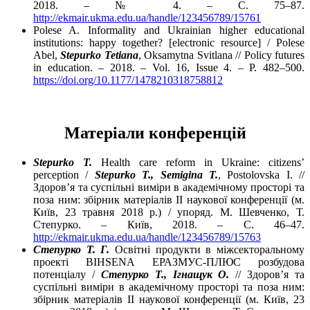
2018. – № 4. – С. 75–87.
http://ekmair.ukma.edu.ua/handle/123456789/15761
Polese A. Informality and Ukrainian higher educational
institutions: happy together? [electronic resource] / Polese
Abel,
Stepurko Tetiana
, Oksamytna Svitlana // Policy futures
in education. – 2018. – Vol. 16, Issue 4. – P. 482–500.
https://doi.org/10.1177/1478210318758812
Матеріали конференцій
Stepurko T.
Health care reform in Ukraine: citizens’
perception /
Stepurko T., Semigina T.
, Postolovska I. //
Здоров’я та суспільні виміри в академічному просторі та
поза ним: збірник матеріалів ІІ наукової конференції (м.
Київ, 23 травня 2018 р.) / упоряд. М. Шевченко, Т.
Степурко. – Київ, 2018. – С. 46–47.
http://ekmair.ukma.edu.ua/handle/123456789/15763
Степурко Т. Г.
Освітні продукти в міжсекторальному
проекті BIHSENA ЕРАЗМУС-ПЛЮС розбудова
потенціалу /
Степурко Т., Ігнащук О.
// Здоров’я та
суспільні виміри в академічному просторі та поза ним:
збірник матеріалів ІІ наукової конференції (м. Київ, 23