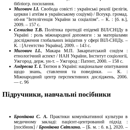
бібліогр. посилання.
Мигович І.І.
Свобода совісті : українські реалії (релігія,
церкви і атеїзм в українському соціумі) / Всеукр. громад.
об-ня "Інтелігенція України за соціалізм". – К. : [б. в.],
2009. – 157 с.
Семигіна Т.В.
Політика протидії епідемії ВІЛ/СНІДу в
Україні : роль міжнародної допомоги : за матеріалами
дослідження глобальних ініціатив у сфері ВІЛ-СНІДу. –
К. : [Агентство Україна], 2009. – 143 с.
Мигович І.І.
, Макара М.П. Закарпатський соціум :
етнологічний аспект / НАН України, Інститут соціології,
Ужгород. держ. ун-т. – Ужгород : Патент, 2000. – 158 с.
Андреєва Т. І.
Тютюн в Україні: національне опитування
щодо знань, ставлення та поведінки. — К. :
Міжнародний центр перспективних досліджень, 2006.
— с. 96
Підручники, навчальні посібники
Бронікова С. А.
Практики комунікативної культури в
медичному закладі: пацієнт-центрований підхід :
[посібник] /
Бронікова Світлана.
– [Б. м. : б. в.], 2020. –