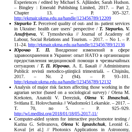
Experiences / edited by Michael S. Aβländer, Sarah Hudson.
– Bingley : Emerald Publishing Limited, 2017. – Part 2,
Chapter 13. – P. 305–327.
http://ekmair.ukma.edu.ua/handle/123456789/12209
Stepurko T.
Perceived quality of out- and in- patient services
in Ukraine: health care users’ perspective /
T. Stepurko, V.
Anufriyeva
, V. Tymoshevska // Journal of Academy of
Labour, Social Relations and Tourism. – 2017. – No 1. – P.
11–24.
http://ekmair.ukma.edu.ua/handle/123456789/12136
Юрочко Т. П.
Внедрение изменений в сфере
здравоохранения в Украине: опыт НАТО в организации
предоставления медицинской помощи в чрезвычайных
ситуациях /
Т. П. Юрочко
, А. Е. Бакай // Administrarea
Publică: revistă metodico-ştiinţiică trimestrială. – Chişinău,
2017. – Nr. 2 (94). – P. 93–101.
http://ekmair.ukma.edu.ua/handle/123456789/12132
Analysis of major risk factors affecting those working in the
agrarian sector (based on a sociological survey) / Olena M.
Krekoten, Anatolii V. Dereziuk,
Olena V. Ihnaschuk
,
Svitlana E. Holovchanska // Wiadomości Lekarskie. – 2017. –
T. 70, no 5. – P. 925–929.
http://wl.medlist.org/2018/01/18/05-2017-11/
Computer-aided system for interactive psychomotor testing /
Karina G. Selivanova,
Olena V. Ignashchuk
, Leonid G.
Koval [et al.] // Photonics Applications in Astronomy,