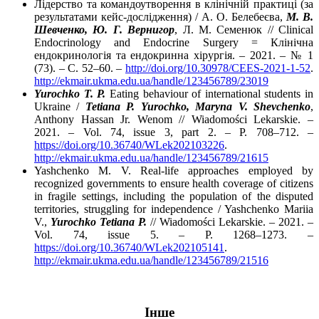
Лідерство та командоутворення в клінічній практиці (за
результатами кейс-дослідження) / А. О. Белебеєва,
М. В.
Шевченко, Ю. Г. Вернигор
, Л. М. Семенюк // Clinical
Endocrinology and Endocrine Surgery = Клінічна
ендокринологія та ендокринна хірургія. – 2021. – № 1
(73). – С. 52–60. –
http://doi.org/10.30978/CEES-2021-1-52
.
http://ekmair.ukma.edu.ua/handle/123456789/23019
Yurochko T. P.
Eating behaviour of international students in
Ukraine /
Tetiana P. Yurochko, Maryna V. Shevchenko
,
Anthony Hassan Jr. Wenom // Wiadomości Lekarskie. –
2021. – Vol. 74, issue 3, part 2. – P. 708–712. –
https://doi.org/10.36740/WLek202103226
.
http://ekmair.ukma.edu.ua/handle/123456789/21615
Yashchenko M. V. Real-life approaches employed by
recognized governments to ensure health coverage of citizens
in fragile settings, including the population of the disputed
territories, struggling for independence / Yashchenko Mariia
V.,
Yurochko Tetiana P.
// Wiadomości Lekarskie. – 2021. –
Vol. 74, issue 5. – P. 1268–1273. –
https://doi.org/10.36740/WLek202105141
.
http://ekmair.ukma.edu.ua/handle/123456789/21516
Інше