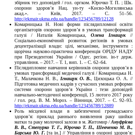
збірник тез доповідей / гол. оргком. Юрочко Т. П. ; Шк.
охорони здоров’я Нац. ун-ту «Києво-Могилянська
акад.». – Київ, 2017. – С. 51–56.
http://ekmair.ukma.edu.ua/handle/123456789/12128
Комарницька Н. Нові форми післядипломної освіти
організаторів охорони здоров’я в умовах трансформації
галузі / Наталія Комарницька,
Олена Ігнащук
//
Соціально-економічний розвиток регіонів в умовах
децентралізації влади: цілі, механізми, інструменти :
щорічна науково-практична конференція ОРІДУ НАДУ
при Президентові України / Одес. регіон. ін-т держ.
управління. – 2017. – Т. 1, вип. 1. – С. 62–64.
Післядипломне навчання керівників охорони здоров’я в
умовах трансформації медичної галузі / Комарницька Н.
Т., Малачкова Н. В.,
Ігнащук О. В.
, Цихоцька О. А. //
Підготовка медичних кадрів у сучасних умовах реформи
системи охорони здоров’я України : тези доповідей
навчально-методичної конференції, 15 лютого 2017 року
/ гол. ред. В. М. Мороз. – Вінниця, 2017. – С. 92–93.
http://ekmair.ukma.edu.ua/handle/123456789/12889
Роль місцевої влади в забезпеченні громадського
здоров’я: приклад раннього виявлення раку шийки
матки та раку молочної залози в м. Житомир /
Ануфрієва
В. В., Степурко Т. Г., Юрочко Т. П., Шевченко М. В.,
Барська Ю. Г.
[та ін.] // Управління в охороні здоров’я: