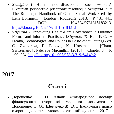
Semigina T.
Human-made disasters and social work: A
Ukrainian perspective [electronic resource] /
Semigina T.
//
The Routledge Handbook of Green Social Work / ed. by
Lena Dominelli. – London : Routledge, 2018. – P. 431–441.
– DOI: 10.4324/9781315183213.
https://doi.org/10.4324/9781315183213
Stepurko T.
Innovating Health-Care Governance in Ukraine:
Formal and Informal Practises / [
Stepurko T.
, Belli P. C.] //
Health, Technologies, and Politics in Post-Soviet Settings / ed.
O. Zvonareva, E. Popova, K. Horstman. – [Cham,
Switzerland] : Palgrave Macmillan, [2018]. – Chapter 8. – P.
199–224.
http://doi.org/10.1007/978-3-319-64149-2
2017
Cтатті
Дорошенко О. О. Аналіз міжнародного досвіду
фінансування вторинної медичної допомоги /
Дорошенко О. О.,
Шевченко М. В.
// Економіка і право
охорони здоровя : науково-практичний журнал. – 2017. –