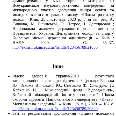
адміністрування у ХХІ сторіччі : матеріали IІІ
Всеукраїнської науково-практичної конференції за
міжнародною участю здобувачів вищої освіти та
молодих вчених в рамках заходу «Школа розвитку
молоді» (Київ, 25 листопада 2020 р.) / за заг. ред. А.
Савкова, М. Білинської, О. Петроє, І. Дегтярьової ;
Національна академія державного управління при
Президентові України, Департамент молоді та спорту
Київської міської державної адміністрації. – Київ :
НАДУ, 2020. – С. 35–37.
http://ekmair.ukma.edu.ua/handle/123456789/21030
Інше
Індекс здоров’я. Україна-2019 : результати
загальнонаціонального дослідження / [уклад.: Барська
Ю., Захожа В., Сахно Ю.,
Семигіна Т., Степурко Т.
,
Харченко Н. ; Міжнародний фонд «Відродження»,
Київський міжнародний інститут соціології, Школа
охорони здоров’я Національного університету «Києво-
Могилянська академія»]. – Київ : [б. в.], 2020. – 102 с.
http://ekmair.ukma.edu.ua/handle/123456789/20820
Звіт за результатами дослідження «Оцінка поведінки