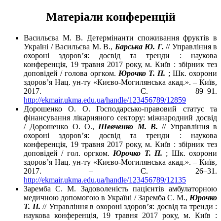
Матеріали конференцій
Васильєва М. В. Детермінанти споживання фруктів в
Україні / Васильєва М. В.,
Барська Ю. Г.
// Управління в
охороні здоров’я: досвід та тренди : наукова
конференція, 19 травня 2017 року, м. Київ : збірник тез
доповідей / голова оргком.
Юрочко Т. П.
; Шк. охорони
здоров’я Нац. ун-ту «Києво-Могилянська акад.». – Київ,
2017. – С. 89–91.
http://ekmair.ukma.edu.ua/handle/123456789/12859
Дорошенко О. О. Господарсько-правовий статус та
фінансування лікарняного сектору: міжнародний досвід
/ Дорошенко О. О.,
Шевченко М. В.
// Управління в
охороні здоров’я: досвід та тренди : наукова
конференція, 19 травня 2017 року, м. Київ : збірник тез
доповідей / гол. оргком.
Юрочко Т. П.
; Шк. охорони
здоров’я Нац. ун-ту «Києво-Могилянська акад.». – Київ,
2017. – С. 26–31.
http://ekmair.ukma.edu.ua/handle/123456789/12135
Заремба С. М. Задоволеність пацієнтів амбулаторною
медичною допомогою в Україні / Заремба С. М.,
Юрочко
Т. П.
// Управління в охороні здоров’я: досвід та тренди :
наукова конференція, 19 травня 2017 року, м. Київ :