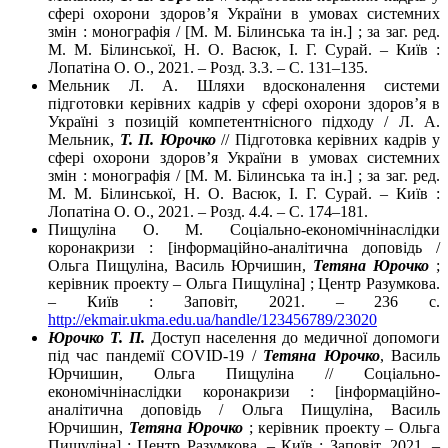
сфері охорони здоров’я України в умовах системних
змін : монографія / [М. М. Білинська та ін.] ; за заг. ред.
М. М. Білинської, Н. О. Васюк, І. Г. Сурай. – Київ :
Лопатіна О. О., 2021. – Розд. 3.3. – С. 131–135.
Мельник Л. А. Шляхи вдосконалення системи
підготовки керівних кадрів у сфері охорони здоров’я в
Україні з позицій компетентнісного підходу / Л. А.
Мельник,
Т. П. Юрочко
// Підготовка керівних кадрів у
сфері охорони здоров’я України в умовах системних
змін : монографія / [М. М. Білинська та ін.] ; за заг. ред.
М. М. Білинської, Н. О. Васюк, І. Г. Сурай. – Київ :
Лопатіна О. О., 2021. – Розд. 4.4. – С. 174–181.
Пищуліна О. М. Соціально-економічнінаслідки
коронакризи : [інформаційно-аналітична доповідь /
Ольга Пищуліна, Василь Юрчишин,
Тетяна Юрочко
;
керівник проекту – Ольга Пищуліна] ; Центр Разумкова.
– Київ : Заповіт, 2021. – 236 с.
http://ekmair.ukma.edu.ua/handle/123456789/23020
Юрочко Т. П.
Доступ населення до медичної допомоги
під час пандемії COVID-19 /
Тетяна Юрочко
, Василь
Юрчишин, Ольга Пищуліна // Соціально-
економічнінаслідки коронакризи : [інформаційно-
аналітична доповідь / Ольга Пищуліна, Василь
Юрчишин,
Тетяна Юрочко
; керівник проекту – Ольга
Пищуліна] ; Центр Разумкова. – Київ : Заповіт, 2021. –