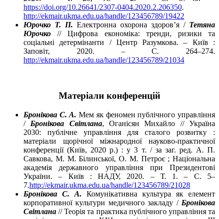
https://doi.org/10.26641/2307-0404.2020.2.206350
.
http://ekmair.ukma.edu.ua/handle/123456789/19422
Юрочко Т. П.
Електронна охорона здоров’я /
Тетяна
Юрочко
// Цифрова економіка: тренди, ризики та
соціальні детермінанти / Центр Разумкова. – Київ :
Заповіт, 2020. – С. 264–274.
http://ekmair.ukma.edu.ua/handle/123456789/21034
Матеріали конференцій
Бронікова С. А.
Мем як феномен публічного управління
/
Бронікова Світлана
, Оганісян Михайло // Україна
2030: публічне управління для сталого розвитку :
матеріали щорічної міжнародної науково-практичної
конференції (Київ, 2020 р.) : у 3 т. / за заг. ред. А. П.
Савкова, М. М. Білинської, О. М. Петроє ; Національна
академія державного управління при Президентові
України. – Київ : НАДУ, 2020. – Т. 1. – С. 5–
7.
http://ekmair.ukma.edu.ua/handle/123456789/21028
Бронікова С. А.
Комунікативна культура як елемент
корпоративної культури медичного закладу /
Бронікова
Світлана
// Теорія та практика публічного управління та