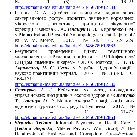
№ 1 (5). – С. 16–23.
http://ekmair.ukma.edu.ua/handle/123456789/12134
Іванова С. А. Дисбіоз та «синдром надлишкового
бактеріального росту» (поняття, значення нормальної
мікрофлори, діагностика, принципи лікувальної
корекції) / Іванова С. А.,
Ігнащук О. В.
, Кириченко І. М.
// Biomedical and Biosocial Anthropology : scientific journal /
ed. V. M. Moroz. – 2017. – № 28. – С. 224–229.
http://ekmair.ukma.edu.ua/handle/123456789/12863
Результати проведення циклу тематичного
удосконалення «Ведення пацієнта з ВІЛ-інфекцією/
СНІДом сімейним лікарем» / Л. Ф. Матюха, …
Т. П.
Авраменко, Н. Є. Гусак
// Україна. Здоров’я нації :
науково-практичний журнал. – 2017. – № 3 (44). – С.
166–171.
http://ekmair.ukma.edu.ua/handle/123456789/12130
Степурко Т. Г.
Кейс-стаді як метод викладання
управлінських дисциплін в охороні здоров’я /
Степурко
Т., Ігнащук О.
// Вісник Академії праці, соціальних
відносин і туризму / гол. ред. В. Буяшенко. – 2017. – №
1. – С. 71–77.
http://ekmair.ukma.edu.ua/handle/123456789/12864
Stepurko Tetiana.
Informal Payments in Health Care /
[
Tetiana Stepurko
, Milena Pavlova, Wim Groot] // The
Handbook of Business and Corruption: Cross-Sectoral