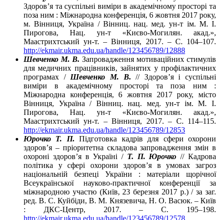
Здоров’я та суспільні виміри в академічному просторі та
поза ним : Міжнародна конференція, 6 жовтня 2017 року,
м. Вінниця, Україна / Вінниц. нац. мед. ун-т ім. М. І.
Пирогова, Нац. ун-т «Києво-Могилян. акад.»,
Маастрихтський ун-т. – Вінниця, 2017. – С. 104–107.
http://ekmair.ukma.edu.ua/handle/123456789/12888
Шевченко М. В.
Запровадження мотиваційних стимулів
для медичних працівників, зайнятих у профілактичних
програмах /
Шевченко М. В.
// Здоров’я і суспільні
виміри в академічному просторі та поза ним :
Міжнародна конференція, 6 жовтня 2017 року, місто
Вінниця, Україна / Вінниц. нац. мед. ун-т ім. М. І.
Пирогова, Нац. ун-т «Києво-Могилян. акад.»,
Маастрихтський ун-т. – Вінниця, 2017. – С. 114–115.
http://ekmair.ukma.edu.ua/handle/123456789/12853
Юрочко Т. П.
Підготовка кадрів для сфери охорони
здоров’я – пріоритетна складова запровадження змін в
охороні здоров’я в Україні /
Т. П. Юрочко
// Кадрова
політика у сфері охорони здоров’я в умовах загроз
національній безпеці України : матеріали щорічної
Всеукраїнської науково-практичної конференції за
міжнародною участю (Київ, 23 березня 2017 р.) / за заг.
ред. В. С. Куйбіди, В. М. Князевича, Н. О. Васюк. – Київ
: ДКС-Центр, 2017. – С. 195–198.
http://ekmair.ukma.edu.ua/handle/123456789/12578