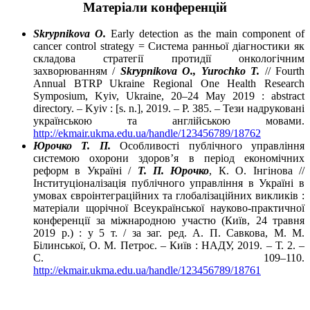
Матеріали конференцій
Skrypnikova O.
Early detection as the main component of
cancer control strategy = Система ранньої діагностики як
складова стратегії протидії онкологічним
захворюванням /
Skrypnikova O., Yurochko T.
// Fourth
Annual BTRP Ukraine Regional One Health Research
Symposium, Kyiv, Ukraine, 20–24 May 2019 : abstract
directory. – Kyiv : [s. n.], 2019. – P. 385. – Тези надруковані
українською та англійською мовами.
http://ekmair.ukma.edu.ua/handle/123456789/18762
Юрочко Т. П.
Особливості публічного управління
системою охорони здоров’я в період економічних
реформ в Україні /
Т. П. Юрочко
, К. О. Інгінова //
Інституціоналізація публічного управління в Україні в
умовах євроінтеграційних та глобалізаційних викликів :
матеріали щорічної Всеукраїнської науково-практичної
конференції за міжнародною участю (Київ, 24 травня
2019 р.) : у 5 т. / за заг. ред. А. П. Савкова, М. М.
Білинської, О. М. Петроє. – Київ : НАДУ, 2019. – Т. 2. –
С. 109–110.
http://ekmair.ukma.edu.ua/handle/123456789/18761