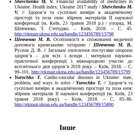
Shevchenko M. V.
Financial availability of medicines in
Ukraine. Health index. Ukraine 2017 study /
Shevchenko M.
V.
// Здоров’я та суспільні виміри в академічному
просторі та поза ним: збірник матеріалів ІІ наукової
конференції (м. Київ, 23 травня 2018 р.) / упоряд. М.
Шевченко, Т. Степурко. – Київ, 2018. – С. 45.
http://ekmair.ukma.edu.ua/handle/123456789/15798
Шевченко М. В.
Особливості в споживанні медичної
допомоги кримськими татарами /
Шевченко М. В.
,
Руснак Д. В. // Загальне охоплення послугами охорони
здоров’я – для всіх і всюди : матеріали науково-
практичної конференції з міжнародною участю до
всесвітнього дня здоров’я 2018 року. – Київ, 2018. – С.
99–101.
http://ekmair.ukma.edu.ua/handle/123456789/15799
Yurochko T.
Cardio-vascular diseases in Ukraine: state,
problem, and ways to solve /
Yurochko T.
// Здоров’я та
суспільні виміри в академічному просторі та поза ним:
збірник матеріалів ІІ наукової конференції (м. Київ, 23
травня 2018 року). – Київ, 2018. – С. 85–86.
http://ekmair.ukma.edu.ua/handle/123456789/15800
Інше