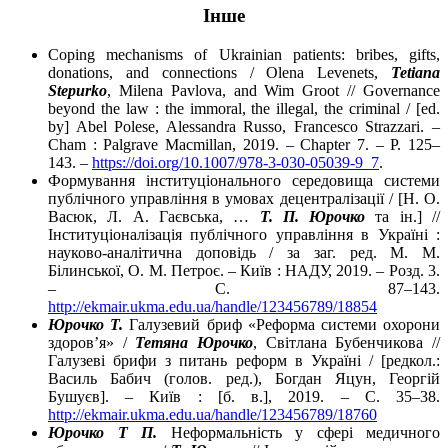
Інше
Coping mechanisms of Ukrainian patients: bribes, gifts,
donations, and connections / Olena Levenets,
Tetiana
Stepurko
, Milena Pavlova, and Wim Groot // Governance
beyond the law : the immoral, the illegal, the criminal / [ed.
by] Abel Polese, Alessandra Russo, Francesco Strazzari. –
Cham : Palgrave Macmillan, 2019. – Chapter 7. – P. 125–
143. –
https://doi.org/10.1007/978-3-030-05039-9_7
.
Формування інституціонального середовища системи
публічного управління в умовах децентралізації / [Н. О.
Васюк, Л. А. Гаєвська, …
Т. П. Юрочко
та ін.] //
Інституціоналізація публічного управління в Україні :
науково-аналітична доповідь / за заг. ред. М. М.
Білинської, О. М. Петроє. – Київ : НАДУ, 2019. – Розд. 3.
– С. 87–143.
http://ekmair.ukma.edu.ua/handle/123456789/18854
Юрочко Т.
Галузевий бриф «Реформа системи охорони
здоров’я» /
Тетяна Юрочко
, Світлана Бубенчикова //
Галузеві брифи з питань реформ в Україні / [редкол.:
Василь Бабич (голов. ред.), Богдан Яцун, Георгій
Бушуєв]. – Київ : [б. в.], 2019. – С. 35–38.
http://ekmair.ukma.edu.ua/handle/123456789/18760
Юрочко Т П.
Неформальність у сфері медичного