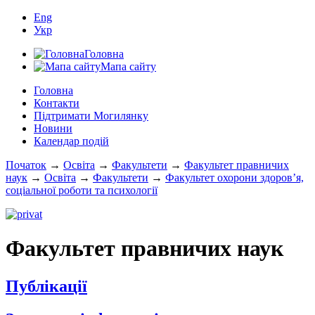
Eng
Укр
Головна
Мапа сайту
Головна
Контакти
Підтримати Могилянку
Новини
Календар подій
Початок
→
Освіта
→
Факультети
→
Факультет правничих
наук
→
Освіта
→
Факультети
→
Факультет охорони здоров’я,
соціальної роботи та психології
Факультет правничих наук
Публікації