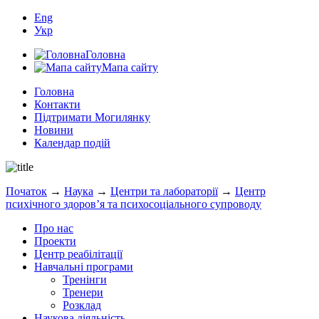
Eng
Укр
Головна
Мапа сайту
Головна
Контакти
Підтримати Могилянку
Новини
Календар подій
Початок
→
Наука
→
Центри та лабораторії
→
Центр
психічного здоров’я та психосоціального супроводу
Про нас
Проекти
Центр реабілітації
Навчальні програми
Тренінги
Тренери
Розклад
Наукова діяльність