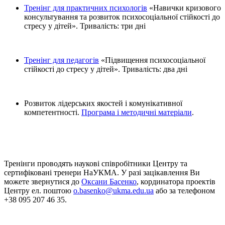
Тренінг для практичних психологів
«Навички кризового
консультування та розвиток психосоціальної стійкості до
стресу у дітей». Тривалість: три дні
Тренінг для педагогів
«Підвищення психосоціальної
стійкості до стресу у дітей». Тривалість: два дні
Розвиток лідерських якостей і комунікативної
компетентності.
Програма і методичні матеріали
.
Тренінги проводять наукові співробітники Центру та
сертифіковані тренери НаУКМА. У разі зацікавлення Ви
можете звернутися до
Оксани Басенко
, кординатора проектів
Центру ел. поштою
o.basenko@ukma.edu.ua
або за телефоном
+38 095 207 46 35.