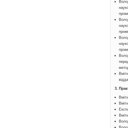
Воло
науко
проми
Воло
науко
проми
Воло
науко
проми
Волод
пере
метод
Вміт
відд
3.
Прак
Вміт
Вміт
Експ
Вміт
Воло
Воло