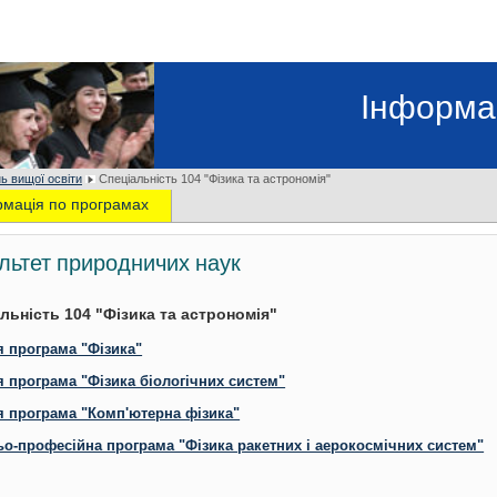
Інформа
ь вищої освіти
Спеціальність 104 "Фізика та астрономія"
рмація по програмах
льтет природничих наук
льність 104 "Фізика та астрономія"
я програма "Фізика"
я програма "Фізика біологічних систем"
я програма "Комп'ютерна фізика"
ьо-професійна програма "Фізика ракетних і аерокосмічних систем"