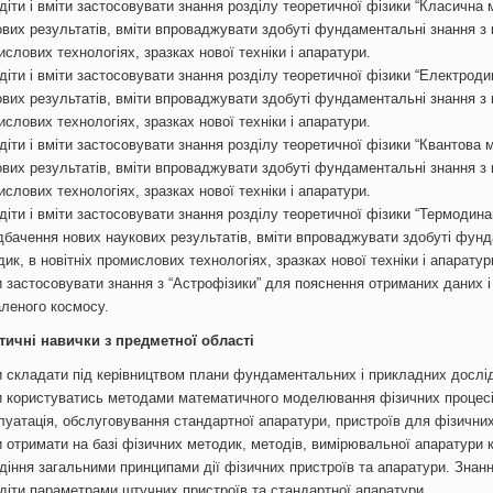
діти і вміти застосовувати знання розділу теоретичної фізики “Класична
вих результатів, вміти впроваджувати здобуті фундаментальні знання з ц
слових технологіях, зразках нової техніки і апаратури.
діти і вміти застосовувати знання розділу теоретичної фізики “Електрод
вих результатів, вміти впроваджувати здобуті фундаментальні знання з ц
слових технологіях, зразках нової техніки і апаратури.
діти і вміти застосовувати знання розділу теоретичної фізики “Квантова
вих результатів, вміти впроваджувати здобуті фундаментальні знання з ц
слових технологіях, зразках нової техніки і апаратури.
іти і вміти застосовувати знання розділу теоретичної фізики “Термодина
дбачення нових наукових результатів, вміти впроваджувати здобуті фунда
ик, в новітніх промислових технологіях, зразках нової техніки і апаратур
и застосовувати знання з “Астрофізики” для пояснення отриманих даних 
аленого космосу.
тичні навички з предметної області
и складати під керівництвом плани фундаментальних і прикладних дослі
и користуватись методами математичного моделювання фізичних процесі
луатація, обслуговування стандартної апаратури, пристроїв для фізични
и отримати на базі фізичних методик, методів, вимірювальної апаратури
діння загальними принципами дії фізичних пристроїв та апаратури. Знанн
діти параметрами штучних пристроїв та стандартної апаратури.