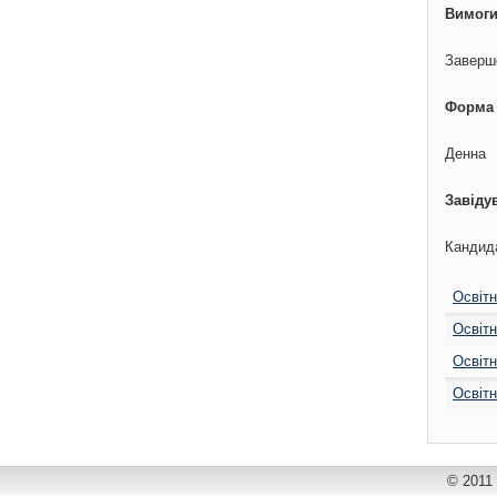
Вимоги
Заверше
Форма
Денна
Завіду
Кандид
Освітн
Освітн
Освітн
Освітн
© 2011 