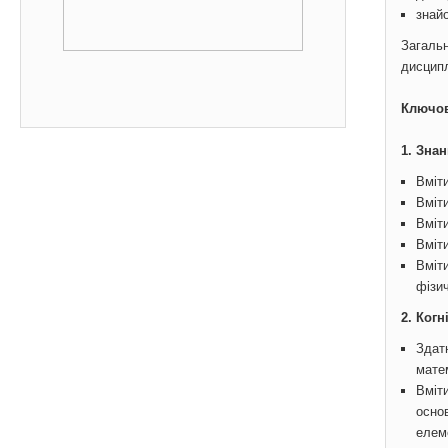
знай
Загальн
дисципл
Ключов
1.
Знан
Вміт
Вміти
Вміти
Вміт
Вміти
фізич
2.
Когн
Здат
мате
Вміт
основ
елем