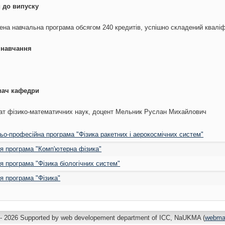
 до випуску
на навчальна програма обсягом 240 кредитів, успішно складений кваліфік
 навчання
вач кафедри
ат фізико-математичних наук, доцент Мельник Руслан Михайлович
ьо-професійна програма "Фізика ракетних і аерокосмічних систем"
я програма "Комп'ютерна фізика"
я програма "Фізика біологічних систем"
я програма "Фізика"
- 2026 Supported by web developement department of ICC, NaUKMA (
webma