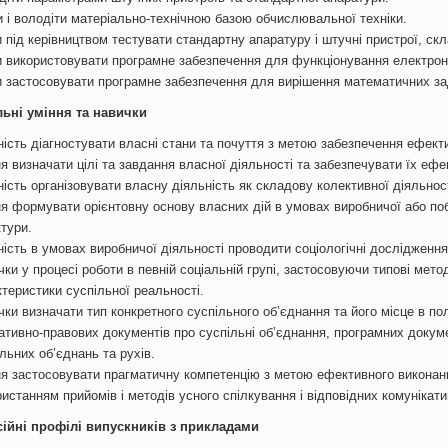
и і володіти матеріально-технічною базою обчислювальної техніки.
 під керівництвом тестувати стандартну апаратуру і штучні пристрої, ск
и використовувати програмне забезпечення для функціонування електро
и застосовувати програмне забезпечення для вирішення математичних зад
льні уміння та навички
ість діагностувати власні стани та почуття з метою забезпечення ефекти
я визначати цілі та завдання власної діяльності та забезпечувати їх ефе
ість організовувати власну діяльність як складову колективної діяльност
я формувати орієнтовну основу власних дій в умовах виробничої або побу
ктури.
ість в умовах виробничої діяльності проводити соціологічні дослідження
ки у процесі роботи в певній соціальній групі, застосовуючи типові мет
ктеристики суспільної реальності.
чки визначати тип конкретного суспільного об’єднання та його місце в по
ативно-правових документів про суспільні об’єднання, програмних докумен
льних об’єднань та рухів.
ня застосовувати прагматичну компетенцію з метою ефективного виконанн
истанням прийомів і методів усного спілкування і відповідних комунікат
ійні профілі випускників з прикладами