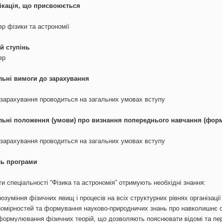
ікація, що присвоюється
р фізики та астрономії
й ступінь
вр
льні вимоги до зарахування
зарахування проводиться на загальних умовах вступу
льні положення (умови) про визнання попереднього навчання (фор
зарахування проводиться на загальних умовах вступу
ь програми
и спеціальності “Фізика та астрономія” отримують необхідні знання:
озуміння фізичних явищ і процесів на всіх структурних рівнях організаці
номірностей та формування науково-природничих знань про навколишнє 
формулювання фізичних теорій, що дозволяють пояснювати відомі та пер