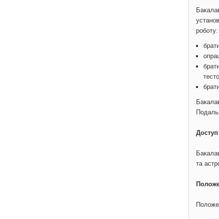
Бакалав
установ
роботу:
брати
опра
брат
тест
брати
Бакалав
Подальш
Доступ
Бакалав
та астр
Положе
Положе