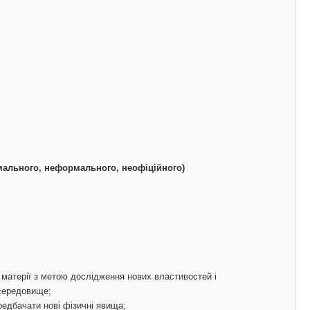
мального, неформального, неофіційного)
ї матерії з метою дослідження нових властивостей і
середовище;
едбачати нові фізичні явища;