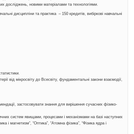
их досліджень, новими матеріалами та технологіями.
вчальні дисципліни та практика – 150 кредитів, вибіркові навчальні
статистики.
матерії від мікросвіту до Всесвіту, фундаментальні закони взаємодії,
омендації, застосовувати знання для вирішення сучасних фізико-
зичних систем явищами, процесами і механізмами на базі наступних
ка і магнетизм”, “Оптика”, “Атомна фізика”, “Фізика ядра і