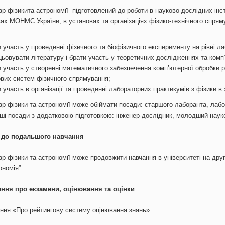
р фізикита астрономії підготовлений до роботи в науково-дослідних інс
ах МОНМС України, в установах та організаціях фізико-технічного спрям
 участь у проведенні фізичного та біофізичного експерименту на рівні л
цьовувати літературу і брати участь у теоретичних дослідженнях та ком
и участь у створенні математичного забезпечення комп’ютерної обробки ре
ових систем фізичного спрямування;
 участь в організації та проведенні лабораторних практикумів з фізики в
р фізики та астрономії може обіймати посади: старшого лаборанта, лабо
і посади з додатковою підготовкою: інженер-дослідник, молодший науко
 до подальшого навчання
р фізики та астрономії може продовжити навчання в університеті на друго
ономія”.
ння про екзамени, оцінювання та оцінки
ння «Про рейтингову систему оцінювання знань»