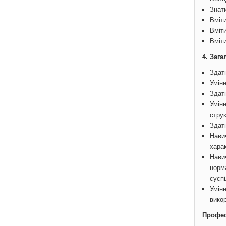
Знат
Вміти
Вміт
Вміт
4. Зага
Здатн
Умінн
Здатн
Умінн
стру
Здатн
Навич
хара
Нави
норм
суспі
Умін
викор
Профес