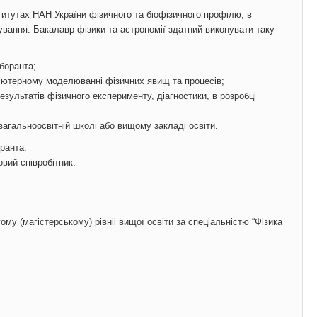
титутах НАН України фізичного та біофізичного профілю, в
ування. Бакалавр фізики та астрономії здатний виконувати таку
аборанта;
п’ютерному моделюванні фізичних явищ та процесів;
зультатів фізичного експерименту, діагностики, в розробці
 загальноосвітній школі або вищому закладі освіти.
ранта.
вий співробітник.
му (магістерському) рівніі вищої освіти за спеціальністю “Фізика