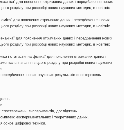
 механіка” для пояснення отриманих даних і передбачення нових
ього розділу при розробці нових наукових методик, в новітніх
инаміка” для пояснення отриманих даних і передбачення нових
ього розділу при розробці нових наукових методик, в новітніх
 механіка” для пояснення отриманих даних і передбачення нових
ього розділу при розробці нових наукових методик, в новітніх
міка і статистична фізика” для пояснення отриманих даних і
ментальні знання з цього розділу при розробці нових наукових
и.
і передбачення нових наукових результатів спостережень
джень.
в.
х спостережень, експериментів, досліджень.
 комплекс експериментальних і теоретичних даних.
я основ цифрової техніки.