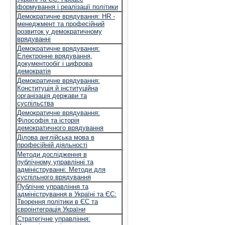
формування і реалізації політики
Демократичне врядування: HR -
менеджмент та професійний
розвиток у демократичному
врядуванні
Демократичне врядування:
Електронне врядування,
документообіг і цифрова
демократія
Демократичне врядування:
Конституція й інституційна
організація держави та
суспільства
Демократичне врядування:
Філософія та історія
демократичного врядування
Ділова англійська мова в
професійній діяльності
Методи дослідження в
публічному управлінні та
адмініструванні: Методи для
суспільного врядування
Публічне управління та
адміністрування в Україні та ЄС:
Творення політики в ЄС та
євроінтеграція України
Стратегічне управління: