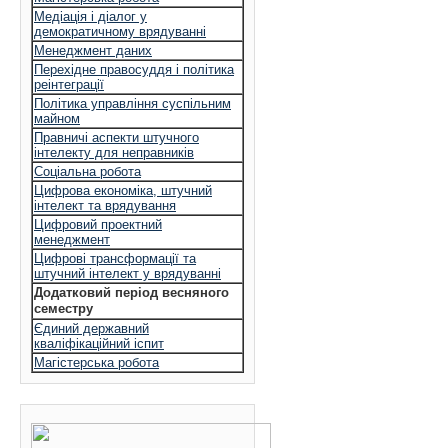
Медіація і діалог у
демократичному врядуванні
Менеджмент даних
Перехідне правосуддя і політика
реінтеграції
Політика управління суспільним
майном
Правничі аспекти штучного
інтелекту для неправників
Соціальна робота
Цифрова економіка, штучний
інтелект та врядування
Цифровий проектний
менеджмент
Цифрові трансформації та
штучний інтелект у врядуванні
Додатковий період весняного
семестру
Єдиний державний
кваліфікаційний іспит
Магістерська робота