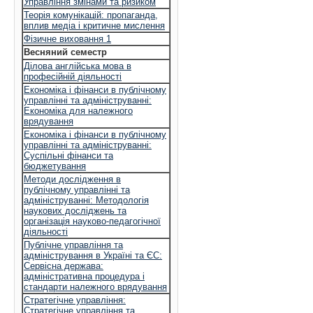
Управління змінами та ризиком
Теорія комунікацій: пропаганда,
вплив медіа і критичне мислення
Фізичне виховання 1
Весняний семестр
Ділова англійська мова в
професійній діяльності
Економіка і фінанси в публічному
управлінні та адмініструванні:
Економіка для належного
врядування
Економіка і фінанси в публічному
управлінні та адмініструванні:
Суспільні фінанси та
бюджетування
Методи дослідження в
публічному управлінні та
адмініструванні: Методологія
наукових досліджень та
організація науково-педагогічної
діяльності
Публічне управління та
адміністрування в Україні та ЄС:
Сервісна держава:
адміністративна процедура і
стандарти належного врядування
Стратегічне управління:
Стратегічне управління та