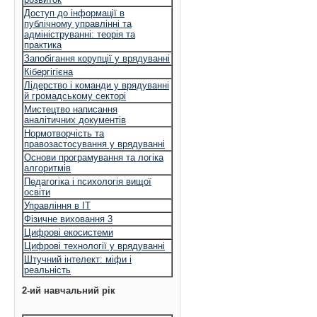
Доступ до інформації в
публічному управлінні та
адмініструванні: теорія та
практика
Запобігання корупції у врядуванні
Кібергігієна
Лідерство і команди у врядуванні
й громадському секторі
Мистецтво написання
аналітичних документів
Нормотворчість та
правозастосування у врядуванні
Основи програмування та логіка
алгоритмів
Педагогіка і психологія вищої
освіти
Управління в ІТ
Фізичне виховання 3
Цифрові екосистеми
Цифрові технології у врядуванні
Штучний інтелект: міфи і
реальність
2-ий навчальний рік