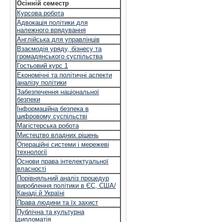
Осінній семестр
Курсова робота
Адвокація політики для
належного врядування
Англійська для управлінців
Взаємодія уряду, бізнесу та
громадянського суспільства
Гостьовий курс 1
Економічні та політичні аспекти
аналізу політики
Забезпечення національної
безпеки
Інформаційна безпека в
цифровому суспільстві
Магістерська робота
Мистецтво владних рішень
Операційні системи і мережеві
технології
Основи права інтелектуальної
власності
Порівняльний аналіз процедур
вироблення політики в ЄС, США/
Канаді й Україні
Права людини та їх захист
Публічна та культурна
дипломатія