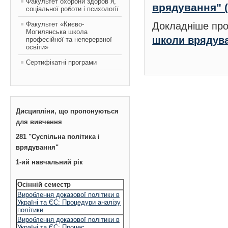
Факультет охорони здоров`я,
врядування" (
соціальної роботи і психології
Факультет «Києво-
Докладніше про
Могилянська школа
школи врядув
професійної та неперервної
освіти»
Сертифікатні програми
Дисципліни, що пропонуються
для вивчення
281 "Суспільна політика і
врядування"
1-ий навчальний рік
Осінній семестр
Вироблення доказової політики в
Україні та ЄС: Процедури аналізу
політики
Вироблення доказової політики в
Україні та ЄС: Процес