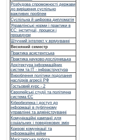
Розбудова спроможності держави
до вирішення суспільно
важливих проблем
Суспільна й цифрова дипломатія
Управлінські норми і практики в
ЄС: інституції, процеси і
процедури
Штучний інтелект у врядуванні
Весняний семестр
Практика асистентська
Практика науково-дослідницька
Архітектура інформаційних
систем та ІТ - інфраструктура
Вироблення політики подолання
наслідків агресії РФ
Гостьовий курс - 2
Європейські студії та політична
система ЄС
Кібербезпека і доступ до
інформації в публічному
управлінні та адмініструванні
Комунікаційні кампанії для
соціальних і поведінкових змін
Кризові комунікації та
інформаційні війни
Магістерська робота