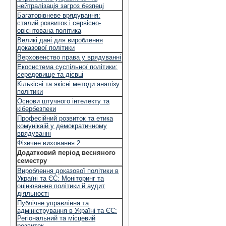
нейтралізація загроз безпеці
Багаторівневе врядування:
сталий розвиток і сервісно-
орієнтована політика
Великі дані для вироблення
доказової політики
Верховенство права у врядуванні
Екосистема суспільної політики:
середовище та дієвці
Кількісні та якісні методи аналізу
політики
Основи штучного інтелекту та
кібербезпеки
Професійний розвиток та етика
комунікаій у демократичному
врядуванні
Фізичне виховання 2
Додатковий період весняного
семестру
Вироблення доказової політики в
Україні та ЄС: Моніторинг та
оцінювання політики й аудит
діяльності
Публічне управління та
адміністрування в Україні та ЄС:
Регіональний та місцевий
розвиток