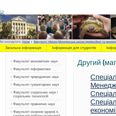
Ви знаходитесь:
Home
Факультет «Києво-Могилянська школа професійної та неперер
Загальна інформація
Інформація для студентів
Інфо
Другий (маг
Факультет економічних наук
Факультет інформатики
Спеціал
Факультет природничих наук
Менедж
Факультет гуманітарних наук
Спеціа
Факультет соціальних наук і
соціальних технологій
Спеціал
Факультет правничих наук
економі
Факультет охорони здоров`я,
соціальної роботи і психології