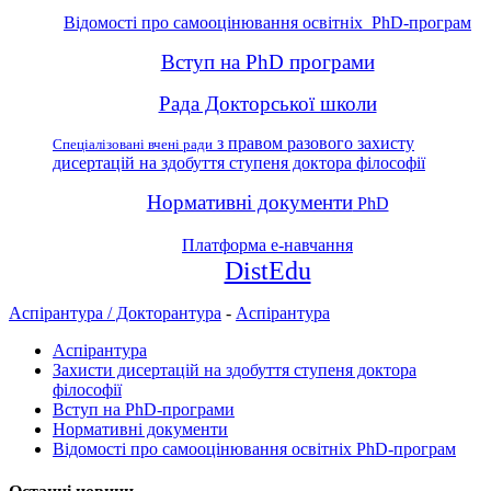
Відомості про самооцінювання освітніх PhD-програм
Вступ на PhD програми
Рада Докторської школи
з правом разового захисту
Спеціалізовані вчені ради
дисертацій на здобуття ступеня доктора філософії
Нормативні документи
PhD
Платформа е-навчання
DistEdu
Аспірантура / Докторантура
-
Аспірантура
Аспірантура
Захисти дисертацій на здобуття ступеня доктора
філософії
Вступ на PhD-програми
Нормативні документи
Відомості про самооцінювання освітніх PhD-програм