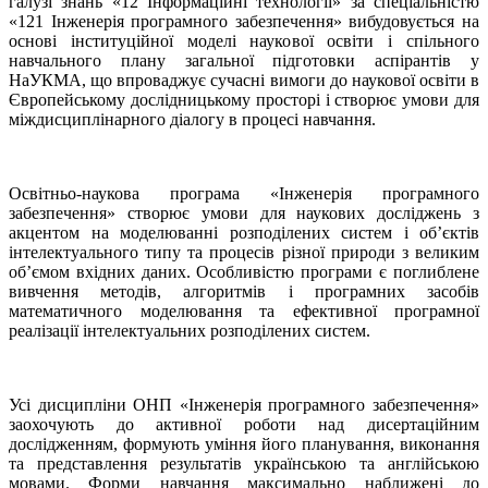
галузі знань «12 Інформаційні технології» за спеціальністю
«121 Інженерія програмного забезпечення» вибудовується на
основі інституційної моделі наукової освіти і спільного
навчального плану загальної підготовки аспірантів у
НаУКМА, що впроваджує сучасні вимоги до наукової освіти в
Європейському дослідницькому просторі і створює умови для
міждисциплінарного діалогу в процесі навчання.
Освітньо-наукова програма «Інженерія програмного
забезпечення» створює умови для наукових досліджень з
акцентом на моделюванні розподілених систем і об’єктів
інтелектуального типу та процесів різної природи з великим
об’ємом вхідних даних. Особливістю програми є поглиблене
вивчення методів, алгоритмів і програмних засобів
математичного моделювання та ефективної програмної
реалізації інтелектуальних розподілених систем.
Усі дисципліни ОНП «Інженерія програмного забезпечення»
заохочують до активної роботи над дисертаційним
дослідженням, формують уміння його планування, виконання
та представлення результатів українською та англійською
мовами. Форми навчання максимально наближені до