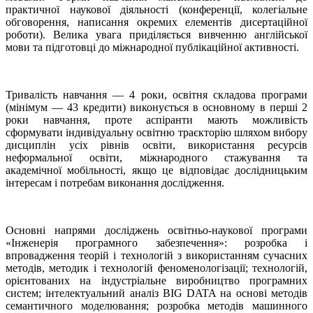
практичної наукової діяльності (конференції, колегіальне
обговорення, написання окремих елементів дисертаційної
роботи). Велика увага приділяється вивченню англійської
мови та підготовці до міжнародної публікаційної активності.
Тривалість навчання — 4 роки, освітня складова програми
(мінімум — 43 кредити) виконується в основному в перші 2
роки навчання, проте аспіранти мають можливість
сформувати індивідуальну освітню траєкторію шляхом вибору
дисциплін усіх рівнів освіти, використання ресурсів
неформальної освіти, міжнародного стажування та
академічної мобільності, якщо це відповідає дослідницьким
інтересам і потребам виконання дослідження.
Основні напрями досліджень освітньо-наукової програми
«Інженерія програмного забезпечення»: розробка і
впровадження теорій і технологій з використанням сучасних
методів, методик і технологій феноменологізації; технологій,
орієнтованих на індустріальне виробництво програмних
систем; інтелектуальний аналіз BIG DATA на основі методів
семантичного моделювання; розробка методів машинного