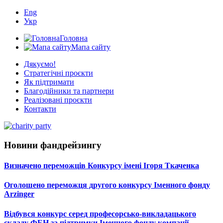
Eng
Укр
Головна
Мапа сайту
Дякуємо!
Стратегічні проєкти
Як підтримати
Благодійники та партнери
Реалізовані проєкти
Контакти
Новини фандрейзингу
Визначено переможців Конкурсу імені Ігоря Ткаченка
Оголошено переможця другого конкурсу Іменного фонду
Arzinger
Відбувся конкурс серед професорсько-викладацького
складу ФЕН за підтримки Іменного фонду компанії