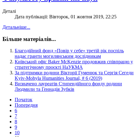
Деталі
Дата публікації: Вівторок, 01 жовтня 2019, 22:25
Детальніше...
Більше матеріалів...
Благодійний фонд «Повір у себе» третій рік поспіль
надає гранти могилянським дослідникам
Київський офіс Baker McKenzie продовжив співпрацю у
стратегічному проєкті НаУКМА
За підтримки родини Вікторії Гуменюк та Сергія Сегеди
Kyiv-Mohyla Humanities Journal, # 6 (2019)
Визначено лауреатів Стипендійного фонду родини
Людмили та Геннадія Зубків
Початок
Попередня
6
7
8
9
10