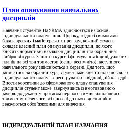
План опанування навчальних
дисциплін
Навчання студентів НаУКМА здійснюється на основі
індивідуального планування. Щороку, згідно із вимогами
бакалаврських і маґістерських програм, кожний студент
складає власний план опанування дисциплін, до якого
вносить нормативні навчальні дисципліни та обрані ним
вибіркові курси. Запис на курси і формування індивідуальних
планів на всі три триместри (осінь, весну, літо) наступного
навчального року здійснюється в березні. Для того, щоб
записатися на обраний курс, студент має внести його до свого
індивідуального плану і зареєструвати на відповідній кафедрі.
Внести корективи до сформованого плану опанування
дисциплін студент може, звернувшись із вмотивованою
заявою до деканату протягом першого тижня відповідного
триместру, після чого всі внесені до нього дисципліни
вважаються обов’язковими для вивчення.
ІНДИВІДУАЛЬНИЙ ПЛАН НАВЧАННЯ