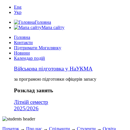
Eng
Укр
Головна
Мапа сайту
Головна
Контакти
Підтримати Могилянку
Новини
Календар подій
Військова підготовка у НаУКМА
за програмою підготовки офіцерів запасу
Розклад занять
Літній семестр
2025/2026
Початок
→
Про нас
→
Спільноти
→
Студенти
→
Освіта