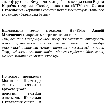
атмосферу свята. Ведучими Благодійного вечора стали
Вадим
Карп’як
(ведучий «Свободи слова» на «ICTV») та
Оксана
Стебельська
(керівник і солістка вокально-інструментального
ансамблю «Українські барви»).
Відкриваючи вечір, президент НаУКМА
Андрій
Мелешевич
підкреслив, звертаючись до гостей:
«Ви, всі, хто підтримує Могилянку, допомагають виховувати
покоління, яке масштабує могилянські цінності, масштабує
якісно нові знання та компетентності в межах всієї країни.
Тому, змінюючи життя навіть одного студента Могилянки,
можна змінити на краще Україну»
.
Почесного президента
Могилянки, її легенду
та символ В’ячеслава
Брюховецького
присутні зустріли
оплесками.
В’ячеслав
Степанович
сказав:
«Я