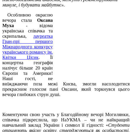
минуле, і будувати майбутнє».
Особливою окрасою
вечора стала
Оксана
Муха
- відома
українська співачка та
скрипалька,
лауреатка
Гран-прі першого
Міжнародного конкурсу
українського романсу ім.
Квітки Цісик
. Її
концертна географія
налічує більше 20 країн
Європи та Америки!
Наші гості, не
виїжджаючи поза межі Києва, змогли насолодитися
прекрасним голосом пані Оксани, який торкнувся цього
вечора глибоких струн душі.
Коментуючи свою участь у Благодійному вечорі Могилянки,
співачка підкреслила, що НаУКМА – чи не найкращий
навчальний заклад України і символ її гідності: «
Студенти
отримують якісну освіту, стверджуються як особистості,