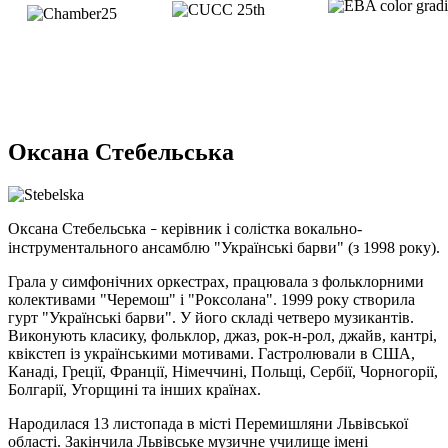
Оксана Стебельська
Оксана Стебельська
керівник і солістка вокально-
–
інструментального ансамблю "Українські барви" (з 1998 року).
Грала у симфонічних оркестрах, ­працювала з фольклорними
колективами "Черемош" і "Роксолана". 1999 року створила
гурт "Українські барви". У його складі четверо музикантів.
Виконують класику, фольклор, джаз, рок-н-рол, джайв, кантрі,
квікстеп із українськими мотивами. Гастролювали в США,
Канаді, Греції, Франції, Німеччині, Польщі, Сербії, Чорногорії,
Болгарії, Угорщині та інших країнах.
Народилася 13 листопада в місті Перемишляни Львівської
області. Закінчила Львівське музичне училище імені