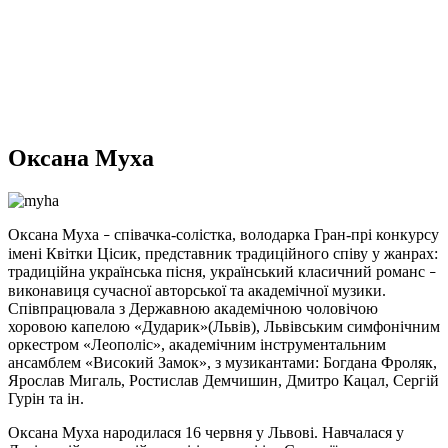
Оксана Муха
Оксана Муха
співачка-солістка, володарка Гран-прі конкурсу
–
імені Квітки Цісик, представник традиційного співу у жанрах:
традиційна українська пісня, український класичний романс
–
виконавиця сучасної авторської та академічної музики.
Співпрацювала з Державною академічною чоловічою
хоровою капелою «Дударик»(Львів), Львівським симфонічним
оркестром «Леополіс», академічним інструментальним
ансамблем «Високий Замок», з музикантами: Богдана Фроляк,
Ярослав Мигаль, Ростислав Демчишин, Дмитро Кацал, Сергій
Гурін та ін.
Оксана
Муха народилася 16 червня у Львові. Навчалася у