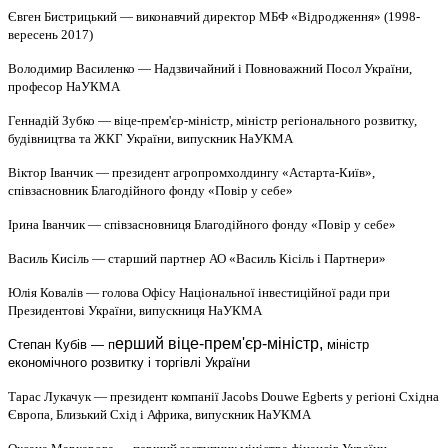
Євген Бистрицький — виконавчий директор МБФ «Відродження» (1998-
вересень 2017)
Володимир Василенко — Надзвичайний і Повноважний Посол України,
професор НаУКМА
Геннадій Зубко — віце-прем'єр-міністр, міністр регіонального розвитку,
будівництва та ЖКГ України, випускник НаУКМА
Віктор Іванчик — президент агропромхолдингу «Астарта-Київ»,
співзасновник Благодійного фонду «Повір у себе»
Ірина Іванчик — співзасновниця Благодійного фонду «Повір у себе»
Василь Кисіль — старший партнер АО «Василь Кісіль і Партнери»
Юлія Ковалів — голова Офісу Національної інвестиційної ради при
Президентові України, випускниця НаУКМА
ерший віце-прем'єр-міністр,
Степан Кубів — п
міністр
економічного розвитку і торгівлі України
Тарас Лукачук — президент компанії Jacobs Douwe Egberts у регіоні Східна
Європа, Близький Схід і Африка, випускник НаУКМА