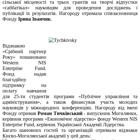
сільської місцевості та трьох грантів на творчі відпустки
«саббатікал» науковцям для проведення досліджень і
публікації їх результатів. Нагороду отримала співзасновниця
Фонду
Ірина Іванчик
.
Відзнакою
«Срібний партнер
Року» пошановано
Western NIS
Enterprise Fund.
Фонд надав
благодійну
підтримку на
оплату навчання
для 25-ти студентів програми «Публічне управління та
адміністрування», а також фінансував участь молодих
науковців у міжнародних конференціях. Нагороду від імені
Фонду отримав
Роман Тичківський
- випускник Могилянки,
керівник програми «Економічне лідерство» фонду Western NIS
Enterprise Fund, керівник Української Академії Лідерства.
Багато шановних гостей та організацій отримали відзнаки
Києво-Могилянської академії у цей день: