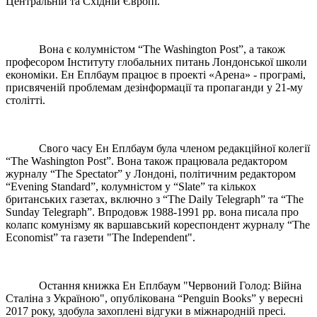
Центральній та Східній Європі.
Вона є колумністом “The Washington Post”, а також
професором Інституту глобальних питань Лондонської школи
економіки. Ен Еплбаум працює в проекті «Арена» - програмі,
присвяченій проблемам дезінформації та пропаганди у 21-му
столітті.
Свого часу Ен Еплбаум була членом редакційної колегії
“The Washington Post”. Вона також працювала редактором
журналу “The Spectator” у Лондоні, політичним редактором
“Evening Standard”, колумністом у “Slate” та кількох
британських газетах, включно з “The Daily Telegraph” та “The
Sunday Telegraph”. Впродовж 1988-1991 рр. вона писала про
колапс комунізму як варшавський кореспондент журналу “The
Economist” та газети "The Independent".
Остання книжка Ен Еплбаум "Червоний Голод: Війна
Сталіна з Україною", опублікована “Penguin Books” у вересні
2017 року, здобула захопленi відгуки в міжнародній пресі.