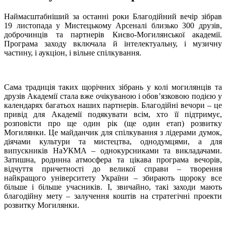
Наймасштабніший за останні роки Благодійний вечір зібрав
19 листопада у Мистецькому Арсеналі близько 300 друзів,
доброчинців та партнерів Києво-Могилянської академії.
Програма заходу включала й інтелектуальну, і музичну
частину, і аукціон, і вільне спілкування.
Сама традиція таких щорічних зібрань у колі могилянців та
друзів Академії стала вже очікуваною і обов’язковою подією у
календарях багатьох наших партнерів. Благодійні вечори – це
привід для Академії подякувати всім, хто її підтримує,
розповісти про ще один рік (ще один етап) розвитку
Могилянки. Це майданчик для спілкування з лідерами думок,
діячами культури та мистецтва, однодумцями, а для
випускників НаУКМА – однокурсниками та викладачами.
Затишна, родинна атмосфера та цікава програма вечорів,
відчуття причетності до великої справи – творення
найкращого університету України – збирають щороку все
більше і більше учасників. І, звичайно, такі заходи мають
благодійну мету – залучення коштів на стратегічні проекти
розвитку Могилянки.