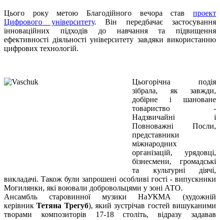
Цього року метою Благодійного вечора став
проект
Цифрового університету
. Він передбачає застосування
інноваційних підходів до навчання та підвищення
ефективності діяльності університету завдяки використанню
цифрових технологій.
Цьогорічна подія
зібрала, як завжди,
добірне і шановане
товариство -
Надзвичайні і
Повноважні Посли,
представники
міжнародних
організацій, урядовці,
бізнесмени, громадські
та культурні діячі,
викладачі. Також були запрошені особливі гості - випускники
Могилянки, які воювали добровольцями у зоні АТО.
Ансамбль старовинної музики НаУКМА (художній
керівник
Тетяна Трегуб
), який зустрічав гостей вишуканими
творами композиторів 17-18 століть, відразу задавав