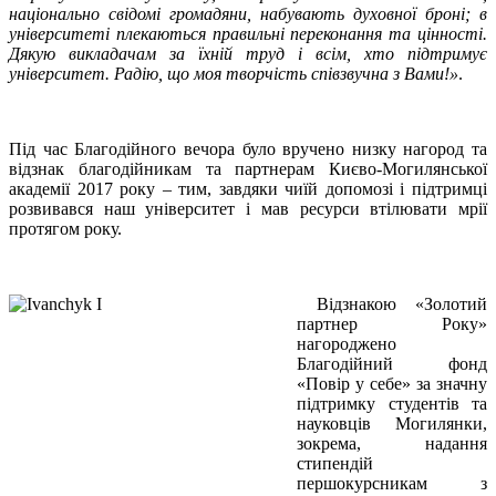
національно свідомі громадяни, набувають духовної броні; в
університеті плекаються правильні переконання та цінності.
Дякую викладачам за їхній труд і всім, хто підтримує
університет. Радію, що моя творчість співзвучна з Вами!»
.
Під час Благодійного вечора було вручено низку нагород та
відзнак благодійникам та партнерам Києво-Могилянської
академії 2017 року – тим, завдяки чиїй допомозі і підтримці
розвивався наш університет і мав ресурси втілювати мрії
протягом року.
Відзнакою «Золотий
партнер Року»
нагороджено
Благодійний фонд
«Повір у себе» за значну
підтримку студентів та
науковців Могилянки,
зокрема, надання
стипендій
першокурсникам з