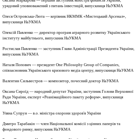
Оксана Маркарова — перший заступник міністра фінансів України,
урядовий уповноважений з питань інвестицій,
випускниця НаУКМА
Олеся Островська-Люта — керівник НКММК «Мистецький Арсенал»,
випускниця НаУКМА
Олексій Павленко — директор програм аграрного розвитку Українського
інституту майбутнього, випускник НаУКМА
Ростислав Павленко — заступник Глави Адміністрації Президента України,
випускник НаУКМА
Наталя Попович — президент One Philosophy Group of Companies,
співзасновник Українського кризового медіа центру, випускниця НаУКМА
Валентин Сильвестров — композитор, почесний доктор НаУКМА
Оксана Сироїд — народний депутат України, заступник Голови Верховної
Ради України, експерт «Реанімаційного пакету реформ»,
випускниця
НаУКМА
Уляна Супрун — в.о. міністра охорони здоров'я України
Дмитро Тарабакін — член Національної комісії з цінних паперів та
фондового ринку, випускник НаУКМА