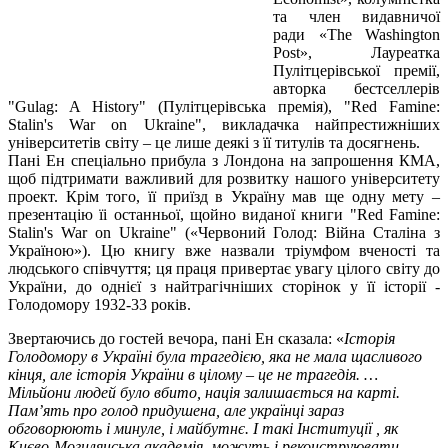
та член видавничої
ради «The Washington
Post», Лауреатка
Пулітцерівської премії,
авторка бестселлерів
"Gulag: A History" (Пулітцерівська премія), "Red Famine:
Stalin's War on Ukraine", викладачка найпрестижніших
університетів світу – це лише деякі з її титулів та досягнень.
Пані Ен спеціально прибула з Лондона на запрошення КМА,
щоб підтримати важливий для розвитку нашого університету
проект. Крім того, її приїзд в Україну мав ще одну мету –
презентацію їі останньої, щойно виданої книги "Red Famine:
Stalin's War on Ukraine" («Червоний Голод: Війна Сталіна з
Україною»). Цю книгу вже назвали тріумфом вченості та
людського співчуття; ця праця привертає увагу цілого світу до
України, до однієї з найтрагічніших сторінок у її історії -
Голодомору 1932-33 років.
Звертаючись до гостей вечора, пані Ен сказала: «
Історія
Голодомору в Україні була трагедією, яка не мала щасливого
кінця, але історія України в цілому – це не трагедія. …
Мільйони людей було вбито, нація залишається на карті.
Пам’ять про голод придушена, але українці зараз
обговорюють і минуле, і майбутнє. І такі Інституції , як
Києво-Могилянська академія, можуть і реконструювати