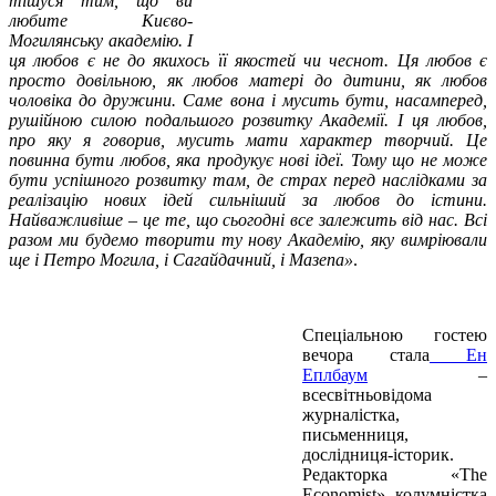
тішуся тим, що ви
любите Києво-
Могилянcьку академію. І
ця любов є не до якихось її якостей чи чеснот. Ця любов є
просто довільною, як любов матері до дитини, як любов
чоловіка до дружини. Саме вона і мусить бути, насамперед,
рушійною силою подальшого розвитку Академії. І ця любов,
про яку я говорив, мусить мати характер творчий. Це
повинна бути любов, яка продукує нові ідеї. Тому що не може
бути успішного розвитку там, де страх перед наслідками за
реалізацію нових ідей сильніший за любов до істини.
Найважливіше – це те, що сьогодні все залежить від нас. Всі
разом ми будемо творити ту нову Академію, яку вимріювали
ще і Петро Могила, і Сагайдачний, і Мазепа»
.
Спеціальною гостею
вечора стала
Ен
Еплбаум
–
всесвітньовідома
журналістка,
письменниця,
дослідниця-історик.
Редакторка «The
Economist», колумністка