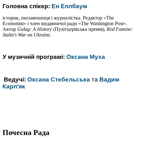
Головна спікер:
Ен Еплб
ау
м
історик, письменниця і журналістка. Редактор «The
Economist» і член видавничої ради «The Washington Post».
Автор
Gulag: A History
(Пулітцерівська премія),
Red Famine:
Stalin's War on Ukraine
.
У музичній програмі:
Оксана Муха
Ведучі:
Оксана Стебельська
та
Вадим
Карп’як
Почесна Рада