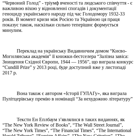
“Червоний Голод” - тріумф вченості та людського співчуття - є
важливою віхою у відновленні спогадів і документації
геноциду українського народу під час Голодомору 1932-33
років. В момент кризи між Росією та Україною ця праця
показує також, наскільки сильно теперішнє формується
минулим.
Переклад на українську Видавничим домом “Києво-
Могилянська академія” її книжки-бестселера “Залізна завіса:
Знищення Східної Європи, 1944 — 1956”, що виграла конкурс
“Cundill Prize” у 2013 році, буде доступний вже у листопаді
2017 р.
Вона також є автором «Історії ГУЛАГу», яка виграла
Пулітцерівську премію в номінації “За нехудожню літературу”
Тексти Ен Еплбаум з’являлися в таких виданнях, як
“The New York Review of Books”, “The Wall Street Journal”,
“The New York Times”, “The Financial Times”, “The International
Herald Tribune”, “Foreign Affairs”, “The New Criterion”, “The