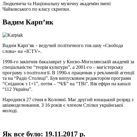
Людкевича та Національну музичну академію імені
Чайковського по класу скрипки.
Вадим Карп’як
Вадим Карп’як
ведучий політичного ток-шоу «Свобода
–
слова» на «ICTV».
1998-го закінчив бакалаврат у Києво-Могилянській академії за
спеціальністю “теорія культури”, а 2001-го – магістерську
програму з політології. В 1990-х працював у рекламній агенції
та на “Радіо Столиці”. Був випусковим редактором програми
“Сніданок з 1+1”, потім – “Ч/Б” на “ТВі”. Вів ефіри на каналі
“112 Україна”.
Народився 27 січня в Коломиї. Має другий юнацький розряд з
авіамоделювання. З 16 років є членом Спілки української
молоді.
Як все було: 19.11.2017 р.