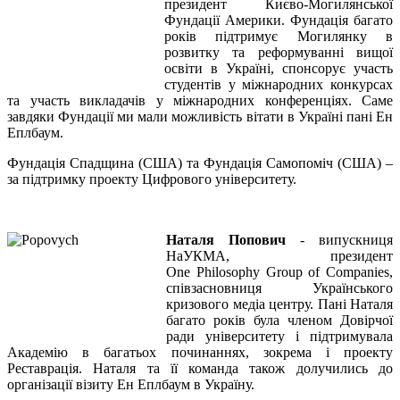
президент Києво-Могилянської
Фундації Америки. Фундація багато
років підтримує Могилянку в
розвитку та реформуванні вищої
освіти в Україні, спонсорує участь
студентів у міжнародних конкурсах
та участь викладачів у міжнародних конференціях. Саме
завдяки Фундації ми мали можливість вітати в Україні пані Ен
Еплбаум.
Фундація Спадщина (США) та Фундація Самопоміч (США) –
за підтримку проекту Цифрового університету.
Наталя Попович
- випускниця
НаУКМА, президент
One Philosophy Group of Companies,
співзасновниця Українського
кризового медіа центру. Пані Наталя
багато років була членом Довірчої
ради університету і підтримувала
Академію в багатьох починаннях, зокрема і проекту
Реставрація. Наталя та її команда також долучились до
організації візиту Ен Еплбаум в Україну.