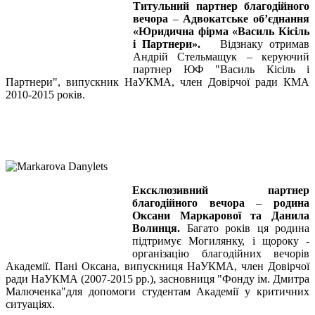
Титульний партнер благодійного
вечора
–
Адвокатське об’єднання
«Юридична фірма «Василь Кісіль
і Партнери».
Відзнаку отримав
Андрій Стельмащук – керуючий
партнер ЮФ "Василь Кісіль і
Партнери", випускник НаУКМА, член Довірчої ради КМА
2010-2015 років.
Ексклюзивний партнер
благодійного вечора
–
родина
Оксани Маркарової та Данила
Волинця.
Багато років ця родина
підтримує Могилянку, і щороку -
організацію благодійних вечорів
Академії. Пані Оксана, випускниця НаУКМА, член Довірчої
ради НаУКМА (2007-2015 рр.), засновниця "Фонду ім. Дмитра
Малюченка"для допомоги студентам Академії у критичних
ситуаціях.