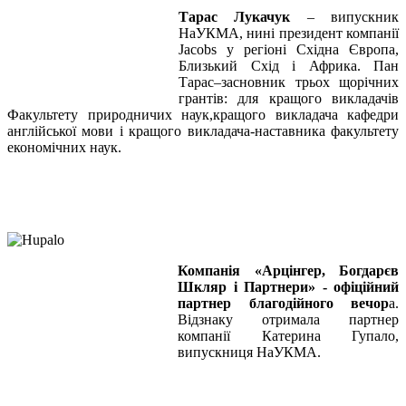
Тарас Лукачук
– випускник
НаУКМА, нині президент компанії
Jacobs у регіоні Східна Європа,
Близький Схід і Африка. Пан
Тарас–засновник трьох щорічних
грантів: для кращого викладачів
Факультету природничих наук,кращого викладача кафедри
англійської мови і кращого викладача-наставника факультету
економічних наук.
Компанія «Арцінгер, Богдарєв
Шкляр і Партнери» - офіційний
партнер благодійного вечор
а.
Відзнаку отримала партнер
компанії Катерина Гупало,
випускниця НаУКМА.