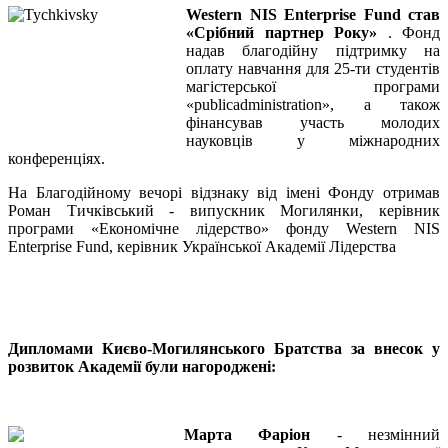
Western NIS Enterprise Fund став
«Срібний партнер Року»
. Фонд
надав благодійну підтримку на
оплату навчання для 25-ти студентів
магістерської програми
«publicadministration», а також
фінансував участь молодих
науковців у міжнародних
конференціях.
На Благодійному вечорі відзнаку від імені Фонду отримав
Роман Тичківський - випускник Могилянки, керівник
програми «Економічне лідерство» фонду Western NIS
Enterprise Fund, керівник Української Академії Лідерства
Дипломами Києво-Могилянського Братства за внесок у
розвиток Академії були нагороджені:
Марта Фаріон
- незмінний