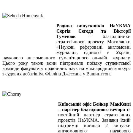
Родина випускників НаУКМА
Сергія Сегеди та Вікторії
Гуменюк
– благодійники
стратегічного проекту Могилянки
«Наукові реферовані англомовні
журнали», єдиного в Україні
наукового англомовного гуманітарного он-лайн журналу.
Цього року також вони підтримали поїздку студентської
команди факультету правничих наук на міжнародний конкурс
з судових дебатів ім. Філліпа Джессапа у Вашингтон.
Київський офіс Бейкер МакКензі
– партнер благодійного вечора
та
постійний партнер стратегічних
проектів НаУКМА. Завдяки їхній
підтримці вийшло 2 випуски
англомовного наукового