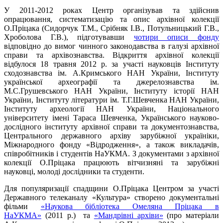
У 2011-2012 роках Центр організував та здійснив
опрацювання, систематизацію та опис архівної колекції
О.Пріцака (Сидорчук Т.М., Срібняк І.В., Потульницький Г.В.,
Хроболова Г.В.), підготувавши
чотири описи фонду
відповідно до вимог чинного законодавства в галузі архівної
справи та архівознавства. Відкриття архівної колекції
відбулося 18 травня 2012 р. за участі науковців Інституту
сходознавства ім. А.Кримського НАН України, Інституту
української археографії та джерелознавства ім.
М.С.Грушевського НАН України, Інституту історії НАН
України, Інституту літератури ім. Т.Г.Шевченка НАН України,
Інституту археології НАН України, Національного
університету імені Тараса Шевченка, Українського науково-
дослідного інституту архівної справи та документознавства,
Центрального державного архіву зарубіжної україніки,
Міжнародного фонду «Відродження», а також викладачів,
співробітників і студентів НаУКМА. З документами з архівної
колекції О.Пріцака працюють вітчизняні та зарубіжні
науковці, молоді дослідники та студенти.
Для популяризації спадщини О.Пріцака Центром за участі
Державного телеканалу «Культура» створено документальні
фільми
«Наукова бібліотека Омеляна Пріцака в
НаУКМА»
(2011 р.) та
«Мандрівні архіви»
(про матеріали