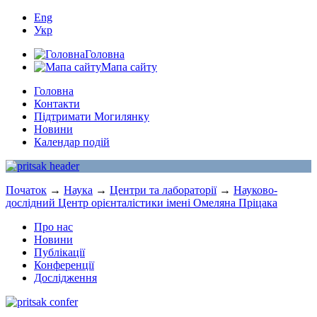
Eng
Укр
Головна
Мапа сайту
Головна
Контакти
Підтримати Могилянку
Новини
Календар подій
Початок
→
Наука
→
Центри та лабораторії
→
Науково-
дослідний Центр орієнталістики імені Омеляна Пріцака
Про нас
Новини
Публікації
Конференції
Дослідження