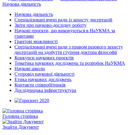
Наукова діяльність
Наукова діяльність
Спеціалізовані вчені ради із захисту дисертацій
Звіти про науково-дослідну роботу
Наукові проєкти, що виконуються в НаУКМА за
грантами
Грантові можливості
Спеціалізовані вчені ради з правом разового захисту
дисертацій на здобуття ступеня доктора філософії
Конкурси наукових проєктів
Тематика наукових досліджень та розробок НаУКМА
Наукові школи
Супровід наукової діяльності
Етика наукових досліджень
Контакти співробітників
Дослідницька інфраструктура
Головна сторінка
Знайти Документ