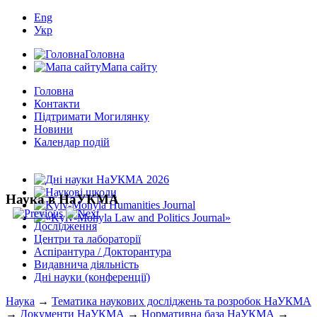
Eng
Укр
Головна
Мапа сайту
Головна
Контакти
Підтримати Могилянку
Новини
Календар подій
Наука в НаУКМА
Дослідження
Центри та лабораторії
Аспірантура / Докторантура
Видавнича діяльність
Дні науки (конференції)
Наука
→
Тематика наукових досліджень та розробок НаУКМА
→
Документи НаУКМА
→
Нормативна база НаУКМА
→