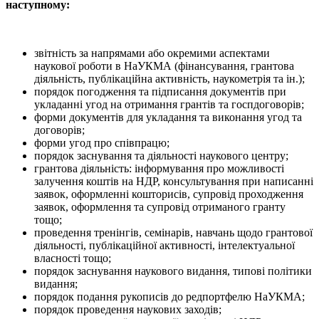
наступному:
звітність за напрямами або окремими аспектами
наукової роботи в НаУКМА (фінансування, грантова
діяльність, публікаційна активність, наукометрія та ін.);
порядок погодження та підписання документів при
укладанні угод на отримання грантів та госпдоговорів;
форми документів для укладання та виконання угод та
договорів;
форми угод про співпрацю;
порядок заснування та діяльності наукового центру;
грантова діяльність: інформування про можливості
залучення коштів на НДР, консультування при написанні
заявок, оформленні кошторисів, супровід проходження
заявок, оформлення та супровід отриманого гранту
тощо;
проведення тренінгів, семінарів, навчань щодо грантової
діяльності, публікаційної активності, інтелектуальної
власності тощо;
порядок заснування наукового видання, типові політики
видання;
порядок подання рукописів до редпортфелю НаУКМА;
порядок проведення наукових заходів;