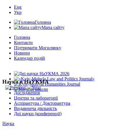
Eng
Укр
Головна
Мапа сайту
Головна
Контакти
Підтримати Могилянку
Новини
Календар подій
Наука в НаУКМА
Дослідження
Центри та лабораторії
Аспірантура / Докторантура
Видавнича діяльність
Дні науки (конференції)
Наука