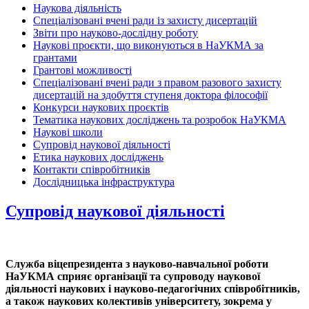
Наукова діяльність
Спеціалізовані вчені ради із захисту дисертацій
Звіти про науково-дослідну роботу
Наукові проєкти, що виконуються в НаУКМА за
грантами
Грантові можливості
Спеціалізовані вчені ради з правом разового захисту
дисертацій на здобуття ступеня доктора філософії
Конкурси наукових проєктів
Тематика наукових досліджень та розробок НаУКМА
Наукові школи
Супровід наукової діяльності
Етика наукових досліджень
Контакти співробітників
Дослідницька інфраструктура
Супровід наукової діяльності
Служба віцепрезидента з науково-навчальної роботи
НаУКМА сприяє організації та супроводу наукової
діяльності наукових і науково-педагогічних співробітників,
а також наукових колективів університету, зокрема у