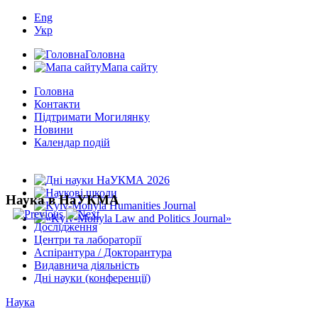
Eng
Укр
Головна
Мапа сайту
Головна
Контакти
Підтримати Могилянку
Новини
Календар подій
Наука в НаУКМА
Дослідження
Центри та лабораторії
Аспірантура / Докторантура
Видавнича діяльність
Дні науки (конференції)
Наука