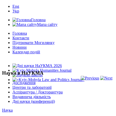
Eng
Укр
Головна
Мапа сайту
Головна
Контакти
Підтримати Могилянку
Новини
Календар подій
Наука в НаУКМА
Дослідження
Центри та лабораторії
Аспірантура / Докторантура
Видавнича діяльність
Дні науки (конференції)
Наука