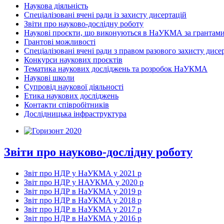
Наукова діяльність
Спеціалізовані вчені ради із захисту дисертацій
Звіти про науково-дослідну роботу
Наукові проєкти, що виконуються в НаУКМА за грантам
Грантові можливості
Спеціалізовані вчені ради з правом разового захисту дисе
Конкурси наукових проєктів
Тематика наукових досліджень та розробок НаУКМА
Наукові школи
Супровід наукової діяльності
Етика наукових досліджень
Контакти співробітників
Дослідницька інфраструктура
Звіти про науково-дослідну роботу
Звіт про НДР у НаУКМА у 2021 р
Звіт про НДР у НАУКМА у 2020 р
Звіт про НДР в НаУКМА у 2019 р
Звіт про НДР в НаУКМА у 2018 р
Звіт про НДР в НаУКМА у 2017 р
Звіт про НДР в НаУКМА у 2016 р