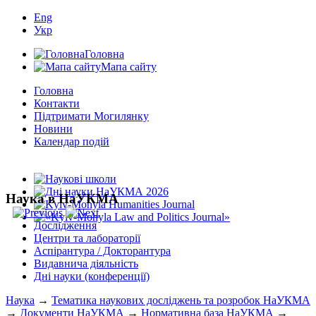
Eng
Укр
Головна
Мапа сайту
Головна
Контакти
Підтримати Могилянку
Новини
Календар подій
Наука в НаУКМА
Дослідження
Центри та лабораторії
Аспірантура / Докторантура
Видавнича діяльність
Дні науки (конференції)
Наука
→
Тематика наукових досліджень та розробок НаУКМА
→
Документи НаУКМА
→
Нормативна база НаУКМА
→