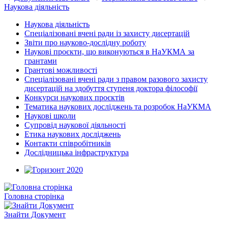
Наукова діяльність
Наукова діяльність
Спеціалізовані вчені ради із захисту дисертацій
Звіти про науково-дослідну роботу
Наукові проєкти, що виконуються в НаУКМА за
грантами
Грантові можливості
Спеціалізовані вчені ради з правом разового захисту
дисертацій на здобуття ступеня доктора філософії
Конкурси наукових проєктів
Тематика наукових досліджень та розробок НаУКМА
Наукові школи
Супровід наукової діяльності
Етика наукових досліджень
Контакти співробітників
Дослідницька інфраструктура
Головна сторінка
Знайти Документ