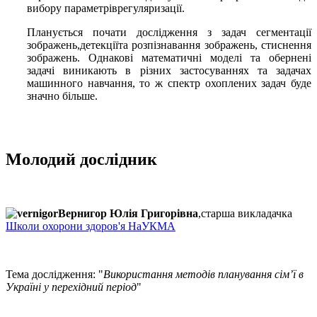
вибору параметрів
регуляризації
.
Планується почати дослідження з задач сегментації
зображень,
детекції
та розпізнавання зображень, стиснення
зображень.
Однакові математичні моделі та обернені
задачі виникають в різних застосуваннях та задачах
машинного навчання, то ж спектр охоплених задач буде
значно більше.
Молодий дослідник
Вернигор Юлія Григорівна
,старша викладачка
Школи охорони здоров'я НаУКМА
Тема дослідження: "
Використання методів планування сім’ї в
Україні у перехідний період
"