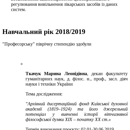
регулювання вивільнення лікарських засобів із даних
систем.
Навчальний рік 2018/2019
"Професорську" піврічну стипендію здобули
Ткачук Марина Леонідівна
, декан факультету
гуманітарних наук, д. філос. н., проф., засл. діяч
науки і техніки України
Тема дослідження:
"Архівний дисертаційний фонд Київської духовної
академії (1819‒1924) та його джерельний
потенціал у вивченні історії вітчизняної
філософської думки ХІХ – початку ХХ ст.»
Термін виконання проєкту: 02.01-30.06.2019