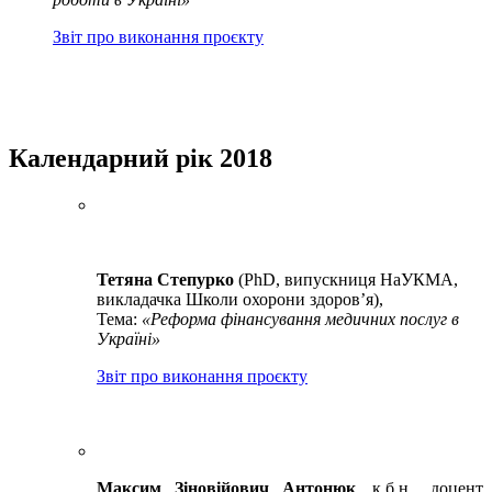
Звіт про виконання проєкту
Календарний рік 2018
Тетяна Степурко
(PhD, випускниця НаУКМА,
викладачка Школи охорони здоров’я),
Тема:
«Реформа фінансування медичних послуг в
Україні»
Звіт про виконання проєкту
Максим Зіновійович Антонюк
, к.б.н., доцент