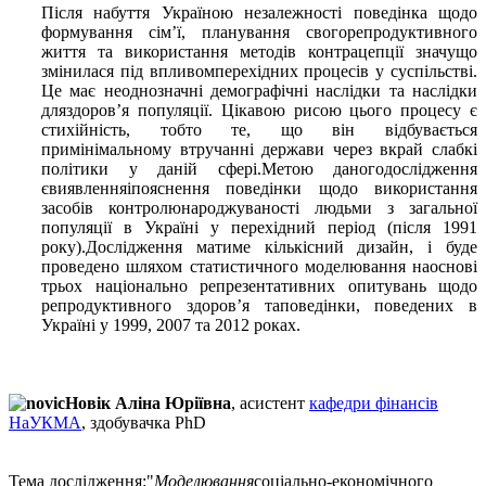
Після набуття Україною незалежності поведінка щодо
формування сім’ї, планування свогорепродуктивного
життя та використання методів контрацепції значущо
змінилася під впливомперехідних процесів у суспільстві.
Це має неоднозначні демографічні наслідки та наслідки
дляздоров’я популяції. Цікавою рисою цього процесу є
стихійність, тобто те, що він відбувається
примінімальному втручанні держави через вкрай слабкі
політики у даній сфері.Метою даногодослідження
євиявленняіпояснення поведінки щодо використання
засобів контролюнароджуваності людьми з загальної
популяції в Україні у перехідний період (після 1991
року).Дослідження матиме кількісний дизайн, і буде
проведено шляхом статистичного моделювання наоснові
трьох національно репрезентативних опитувань щодо
репродуктивного здоров’я таповедінки, поведених в
Україні у 1999, 2007 та 2012 роках.
Новік Аліна Юріївна
, асистент
кафедри фінансів
НаУКМА
, здобувачка PhD
Тема дослідження:
"
Моделювання
соціально-економічного