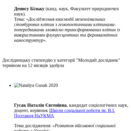
Денису Більку
(канд. наук, Факультет природничих
наук).
Тема: «
Дослідження взаємодії мезенхімальних
стовбурових клітин з гемопоетичними клітинами-
попередниками злоякісно трансформованих клітин із
використанням флуоресцентних та феромагнітних
наноструктур
».
Дослідницьку стипендію у категорії "Молодий дослідник"
терміном на 12 місяців здобула
Гусак Наталія Євгенівна
, кандидат соціологічних наук,
доцент, керівник
Школи соціальної роботи ім. В.І.
Полтавця НаУКМА
Тема дослідження:
«Розвиток військової соціальної
роботи в Україні»