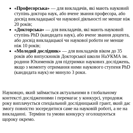
«Професорська»
— для викладачів, які мають науковий
ступінь доктора наук, або вчене звання професора, або
досвід викладацької чи наукової діяльності не менше ніж
20 років;
«Докторська»
— для викладачів, які мають науковий
ступінь PhD (кандидата наук), або вчене звання доцента,
або досвід викладацької чи наукової роботи не менше
ніж 10 років;
«Молодий дослідник»
— для викладачів віком до 35
років або випускників Докторської школи НаУКМА ім.
родини Юхименків для підтримки наукових досліджень,
якщо з моменту отримання ними наукового ступеня PhD
(кандидата наук) не минуло 3 роки.
Науковцю, який займається актуальними в глобальному
контексті дослідженнями і перемагає у конкурсі, упродовж
року виплачується спеціальний дослідницький грант, який дає
змогу повністю зосередитися саме на науковій роботі, а не на
викладанні. Терміни та умови конкурсу оголошуються
щороку окремо.