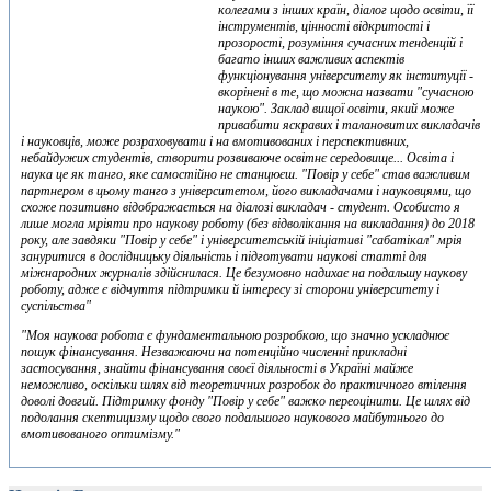
колегами з інших країн, діалог щодо освіти, її
інструментів, цінності відкритості і
прозорості, розуміння сучасних тенденцій і
багато інших важливих аспектів
функціонування університету як інституції -
вкорінені в те, що можна назвати "сучасною
наукою". Заклад вищої освіти, який може
привабити яскравих і талановитих викладачів
і науковців, може розраховувати і на вмотивованих і перспективних,
небайдужих студентів, створити розвиваюче освітнє середовище... Освіта і
наука це як танго, яке самостійно не станцюєш. "Повір у себе" став важливим
партнером в цьому танго з університетом, його викладачами і науковцями, що
схоже позитивно відображається на діалозі викладач - студент. Особисто я
лише могла мріяти про наукову роботу (без відволікання на викладання) до 2018
року, але завдяки "Повір у себе" і університетській ініціативі "сабатікал" мрія
зануритися в дослідницьку діяльність і підготувати наукові статті для
міжнародних журналів здійснилася. Це безумовно надихає на подальшу наукову
роботу, адже є відчуття підтримки й інтересу зі сторони університету і
суспільства"
"Моя наукова робота є фундаментальною розробкою, що значно ускладнює
пошук фінансування. Незважаючи на потенційно численні прикладні
застосування, знайти фінансування своєї діяльності в Україні майже
неможливо, оскільки шлях від теоретичних розробок до практичного втілення
доволі довгий. Підтримку фонду "Повір у себе" важко переоцінити. Це шлях від
подолання скептицизму щодо свого подальшого наукового майбутнього до
вмотивованого оптимізму."