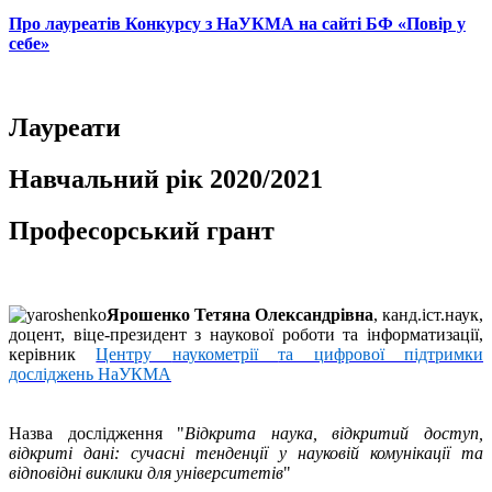
Про лауреатів Конкурсу з НаУКМА на сайті БФ «Повір у
себе»
Лауреати
Навчальний рік 2020/2021
Професорський грант
Ярошенко Тетяна Олександрівна
, канд.іст.наук,
доцент, віце-президент з наукової роботи та інформатизації,
керівник
Центру
наукометрії
та цифрової підтримки
досліджень
НаУКМА
Назва дослідження "
Відкрита наука, відкритий доступ,
відкриті дані: сучасні тенденції у науковій комунікації та
відповідні виклики для університетів
"