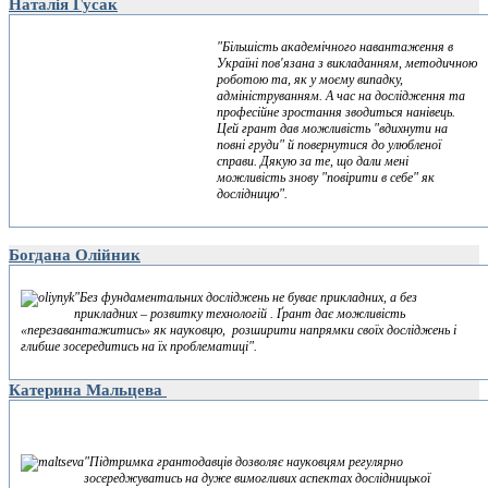
Наталія Гусак
"Більшість академічного навантаження в
Україні пов'язана з викладанням, методичною
роботою та, як у моєму випадку,
адмініструванням. А час на дослідження та
професійне зростання зводиться нанівець.
Цей грант дав можливість "вдихнути на
повні груди" й повернутися до улюбленої
справи. Дякую за те, що дали мені
можливість знову "повірити в себе" як
дослідницю".
Богдана Олійник
"Без фундаментальних досліджень не буває прикладних, а без
прикладних – розвитку технологій . Ґрант дає можливість
«перезавантажитись» як науковцю, розширити напрямки своїх досліджень і
глибше зосередитись на їх проблематиці".
Катерина Мальцева
"Підтримка грантодавців дозволяє науковцям регулярно
зосереджуватись на дуже вимогливих аспектах дослідницької