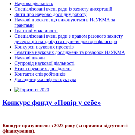
Наукова діяльність
Спеціалізовані вчені ради із захисту дисертацій
Звіти про науково-дослідну роботу
Наукові проєкти, що виконуються в НаУКМА за
грантами
Грантові можливості
Спеціалізовані вчені ради з правом разового захисту
дисертацій на здобуття ступеня доктора філософії
Конкурси наукових проєктів
Тематика наукових досліджень та розробок НаУКМА
Наукові школи
Супровід наукової діяльності
Етика наукових досліджень
Контакти співробітників
Дослідницька інфраструктура
Конкурс фонду «Повір у себе»
Конкурс призупинено з 2022 року (за причини відсутності
фінансування).