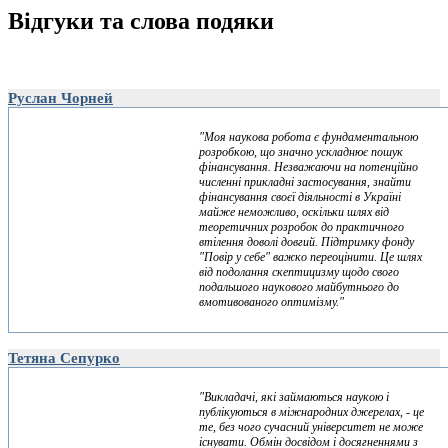
Відгуки та слова подяки
Руслан Чорней
"Моя наукова робота є фундаментальною
розробкою, що значно ускладнює пошук
фінансування. Незважаючи на потенційно
численні прикладні застосування, знайти
фінансування своєї діяльності в Україні
майже неможливо, оскільки шлях від
теоретичних розробок до практичного
втілення доволі довгий. Підтримку фонду
"Повір у себе" важко переоцінити. Це шлях
від подолання скептицизму щодо свого
подальшого наукового майбутнього до
вмотивованого оптимізму."
Тетяна Сепурко
"Викладачі, які займаються наукою і
публікуються в міжнародних джерелах, - це
те, без чого сучасний університет не може
існувати. Обмін досвідом і досягненнями з