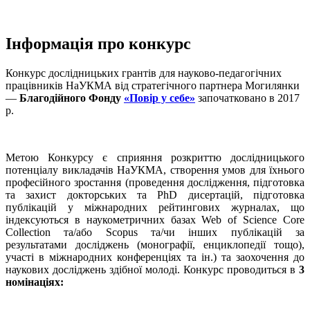
Інформація про конкурс
Конкурс дослідницьких грантів для науково-педагогічних
працівників НаУКМА від стратегічного партнера Могилянки
—
Благодійного Фонду
«Повір у себе»
започатковано в 2017
р.
Метою Конкурсу є сприяння розкриттю дослідницького
потенціалу викладачів НаУКМА, створення умов для їхнього
професійного зростання (проведення дослідження, підготовка
та захист докторських та PhD дисертацій, підготовка
публікацій у міжнародних рейтингових журналах, що
індексуються в наукометричних базах Web of Science Core
Collection та/або Scopus та/чи інших публікацій за
результатами досліджень (монографії, енциклопедії тощо),
участі в міжнародних конференціях та ін.) та заохочення до
наукових досліджень здібної молоді. Конкурс проводиться в
3
номінаціях: