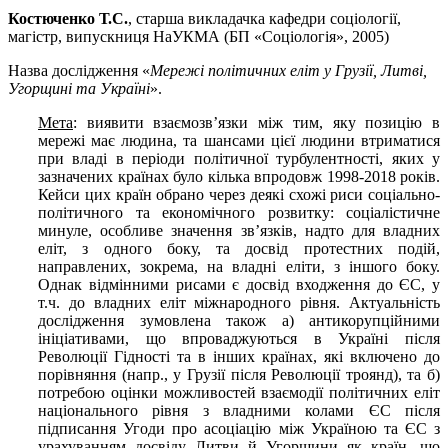
Костюченко Т.С.
, старша викладачка кафедри соціології,
магістр, випускниця НаУКМА (БП «Соціологія», 2005)
Назва дослідження «
Мережі політичних еліт у Грузії, Литві,
Угорщині та Україні
».
Мета
: виявити взаємозв’язки між тим, яку позицію в
мережі має людина, та шансами цієї людини втриматися
при владі в періоди політичної турбулентності, яких у
зазначених країнах було кілька впродовж 1998-2018 років.
Кейси цих країн обрано через деякі схожі риси соціально-
політичного та економічного розвитку: соціалістичне
минуле, особливе значення зв’язків, надто для владних
еліт, з одного боку, та досвід протестних подій,
направлених, зокрема, на владні еліти, з іншого боку.
Однак відмінними рисами є досвід входження до ЄС, у
т.ч. до владних еліт міжнародного рівня. Актуальність
дослідження зумовлена також а) антикорупційними
ініціативами, що впроваджуються в Україні після
Революції Гідності та в інших країнах, які включено до
порівняння (напр., у Грузії після Революції троянд), та б)
потребою оцінки можливостей взаємодії політичних еліт
національного рівня з владними колами ЄС після
підписання Угоди про асоціацію між Україною та ЄС з
урахуванням досвіду Литви й Угорщини як країн, що