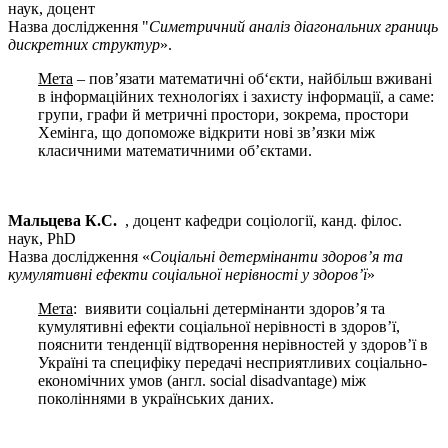
наук, доцент
Назва дослідження "
Симетричний аналіз діагональних границь
дискретних структур
».
Мета
– пов’язати математичні об‘єкти, найбільш вживані
в інформаційних технологіях і захисту інформації, а саме:
групи, графи й метричні простори, зокрема, простори
Хемінга, що допоможе відкрити нові зв’язки між
класичними математичними об’єктами.
Мальцева К.С.
, доцент кафедри соціології, канд. філос.
наук, PhD
Назва дослідження «
Соціальні детермінанти здоров’я та
кумулятивні ефекти соціальної нерівності у здоров’ї
»
Мета
: виявити соціальні детермінанти здоров’я та
кумулятивні ефекти соціальної нерівності в здоров’ї,
пояснити тенденції відтворення нерівностей у здоров’ї в
Україні та специфіку передачі несприятливих соціально-
економічних умов (англ. social disadvantage) між
поколіннями в українських даних.