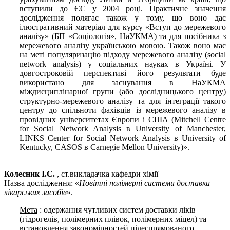
вступили до ЄС у 2004 році. Практичне значення
дослідження полягає також у тому, що воно дає
ілюстративний матеріал для курсу «Вступ до мережевого
аналізу» (БП «Соціологія», НаУКМА) та для посібника з
мережевого аналізу українською мовою. Також воно має
на меті популяризацію підходу мережевого аналізу (social
network analysis) у соціальних науках в Україні. У
довгостроковій перспективі його результати буде
використано для заснування в НаУКМА
міждисциплінарної групи (або дослідницького центру)
структурно-мережевого аналізу та для інтеграції такого
центру до спільноти фахівців із мережевого аналізу в
провідних університетах Європи і США (Mitchell Centre
for Social Network Analysis в University of Manchester,
LINKS Center for Social Network Analysis в University of
Kentucky, CASOS в Carnegie Mellon University)».
Колесник І.С.
, ст.викладачка кафедри хімії
Назва дослідження: «
Новітні полімерні системи доставки
лікарських засобів
».
Мета
: одержання чутливих систем доставки ліків
(гідрогелів, полімерних плівок, полімерних міцел) та
встановлення закономірностей цілеспрямованого