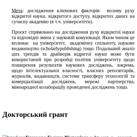
Мета
:
дослідження ключових факторів впливу руху
відкритої науки, відкритого доступу, відкритих даних на
сучасну академію (в
т.ч
. університети).
Проєкт спрямовано на
дослідження руху відкрито
ї
науки
та відповідні зміни у науковій комунікації. Яким чином це
впливає на університет, академічну спільноту, наукове
видавництво (
scholarly
publishing
) тощо. Подальший аналіз
цих трендів та драйверів відритої науки може бути
використаний при розробці політик університету щодо
поширення результатів наукових досліджень, зокрема,
щодо інтелектуальної власності, власних
репозитаріїв
,
журналів, видавництв, системи трансферу технологій та
комерціалізації досліджень, мережі партнерства,
міжнародної
колаборації
у проведенні досліджень тощо.
Докторський грант