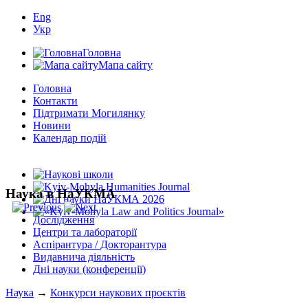
Eng
Укр
Головна
Мапа сайту
Головна
Контакти
Підтримати Могилянку
Новини
Календар подій
Наука в НаУКМА
Дослідження
Центри та лабораторії
Аспірантура / Докторантура
Видавнича діяльність
Дні науки (конференції)
Наука
→
Конкурси наукових проєктів