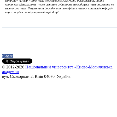
від фонду «Повір у себе» дала можливість закінчити дослідження, на яке
протягом кількох років через суттєве аудиторне викладацьке навантаження не
вистачало часу. Результати дослідження, яке фінансувалося стипендією форду
наразі опубліковані у науковій періодиці"
f
Share
© 2012-2026
Національний університет «Києво-Могилянська
академія»
вул. Сковороди 2, Київ 04070, Україна