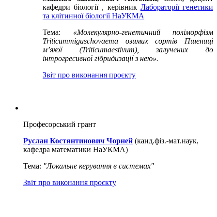
кафедри біології , керівник
Лабораторії генетики
та клітинної біології НаУКМА
Тема:
«Молекулярно-генетичний поліморфізм
Triticummiguschovaeта озимих сортів Пшениці
м’якої (Triticumaestivum), залучених до
інтрогресивної гібридизації з нею».
Звіт про виконання проєкту
Професорський грант
Руслан Костянтинович Чорней
(канд.фіз.-мат.наук,
кафедра математики НаУКМА)
Тема:
"
Локальне керування в системах"
Звіт про виконання проєкту