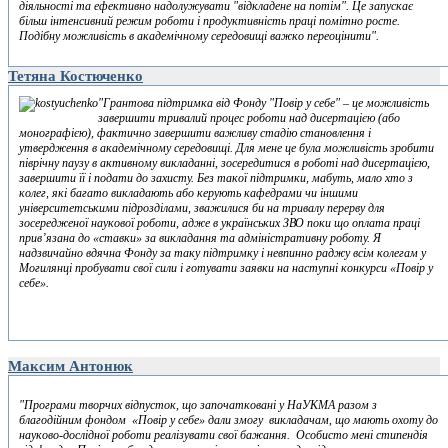
діяльності та ефективно надолужувати "відкладене на потім". Це запускає
більш інтенсивний режим роботи і продуктивність праці помітно росте.
Подібну можливість в академічному середовищі важко переоцінити".
Тетяна Костюченко
"Грантова підтримка від Фонду "Повір у себе" – це можливість
завершити тривалий процес роботи над дисертацією (або
монографією), фактично завершити важливу стадію становлення і
утвердження в академічному середовищі. Для мене це була можливість зробити
піврічну паузу в активному викладанні, зосередитися в роботі над дисертацією,
завершити її і подати до захисту. Без такої підтримки, мабуть, мало хто з
колег, які багато викладають або керують кафедрами чи іншими
університетськими підрозділами, зважилися би на тривалу перерву для
зосередженої наукової роботи, адже в українських ЗВО поки що оплата праці
прив’язана до «ставки» за викладання та адміністративну роботу. Я
надзвичайно вдячна Фонду за таку підтримку і невпинно раджу всім колегам у
Могилянці пробувати свої сили і готувати заявки на наступні конкурси «Повір у
себе».
Максим Антонюк
"Програми творчих відпусток, що започатковані у НаУКМА разом з
благодійним фондом «Повір у себе» дали змогу викладачам, що мають охоту до
науково-дослідної роботи реалізувати свої бажання. Особисто мені стипендія