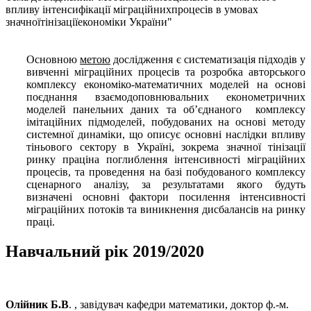
вп
ливу інтенсифікації міграційних
процесів в умовах
значної
тінізації
економіки України
"
Основною
метою
дослідження є
систематизація підходів у
вивченні міграційних процесів та
розробка
авторського
комплексу економіко-математичних моделей на основі
поєднання
взаємодоповнювальних
економетричних
моделей панельних
даних та об’єднаного комплексу
імітаційних
підмоделей
, побудованих на основі методу
системної динаміки, що описує основні
наслідки
впливу
тіньового сектору в Україні, зокрема
значної
тінізації
ринку праці
на поглиблення інтенсивності міграційних
процесів, та проведення на
базі
побудованого комплексу
сценарного
аналізу, за результатами якого будуть
визначені
основні фактор
и
посилення інтенсивності
міграційних
потоків
та виникнення
дисбалансів
на ринку
праці
.
Навчальний рік 2019/2020
Олійник Б.В
. , завідувач кафедри математики, доктор ф.-м.