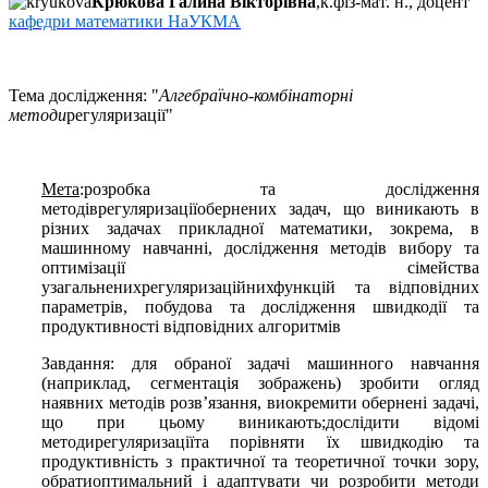
Крюкова Галина Вікторівна
,
к.фіз
-мат. н.
, доцент
кафедри математики НаУКМА
Тема дослідження: "
Алгебраїчно-комбінаторні
методи
регуляризації
"
Мета
:
розробка та дослідження
методів
регуляризації
обернених задач, що виникають в
різних задачах прикладної математики, зокрема, в
машинному навчанні, дослідження методів вибору та
оптимізації сімейства
узагальнених
регуляризаційних
функцій та відповідних
параметрів, побудова та дослідження швидкодії та
продуктивності відповідних алгоритмів
Завдання:
для обраної задачі машинного навчання
(наприклад, сегментація зображень) зробити огляд
наявних методів розв’язання, виокремити обернені задачі,
що при цьому виникають;
дослідити відомі
методи
регуляризації
та порівняти їх швидкодію та
продуктивність з практичної та теоретичної точки зору,
обрати
оптимальний і адаптувати чи розробити методи