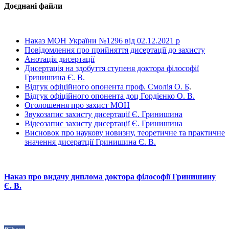
Доєднані файли
Наказ МОН України №1296 від 02.12.2021 р
Повідомлення про прийняття дисертації до захисту
Анотація дисертації
Дисертація на здобуття ступеня доктора філософії
Гринишина Є. В.
Відгук офіційного опонента проф. Смолія О. Б
.
Відгук офіційного опонента доц Гордієнко О. В.
Оголошення про захист МОН
Звукозапис захисту дисертації Є. Гринишина
Відеозапис захисту дисертації Є. Гринишина
Висновок про наукову новизну, теоретичне та практичне
значення дисератції Гринишина Є. В.
Наказ про видачу диплома доктора філософії Гринишину
Є. В.