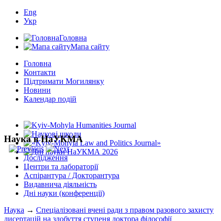
Eng
Укр
Головна
Мапа сайту
Головна
Контакти
Підтримати Могилянку
Новини
Календар подій
Наука в НаУКМА
Дослідження
Центри та лабораторії
Аспірантура / Докторантура
Видавнича діяльність
Дні науки (конференції)
Наука
→
Спеціалізовані вчені ради з правом разового захисту
дисертацій на здобуття ступеня доктора філософії