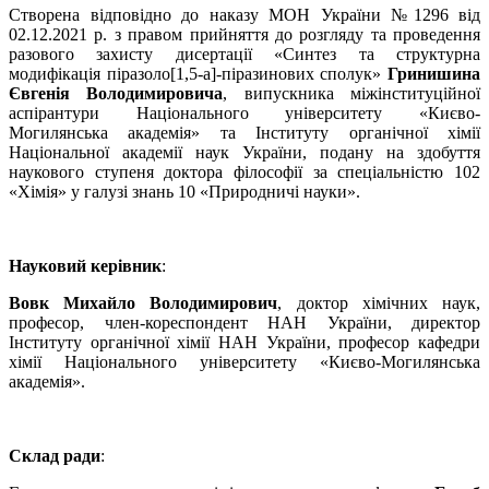
Створена відповідно до наказу МОН України №1296 від
02.12.2021 р. з правом прийняття до розгляду та проведення
разового захисту дисертації «Синтез та структурна
модифікація піразоло[1,5-a]-піразинових сполук»
Гринишина
Євгенія Володимировича
, випускника міжінституційної
аспірантури Національного університету «Києво-
Могилянська академія» та Інституту органічної хімії
Національної академії наук України, подану на здобуття
наукового ступеня доктора філософії за спеціальністю 102
«Хімія» у галузі знань 10 «Природничі науки».
Науковий керівник
:
Вовк Михайло Володимирович
, доктор хімічних наук,
професор, член-кореспондент НАН України, директор
Інституту органічної хімії НАН України, професор кафедри
хімії Національного університету «Києво-Могилянська
академія».
Склад ради
: