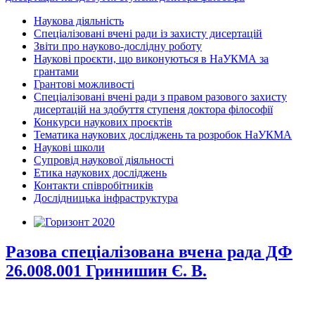
Наукова діяльність
Спеціалізовані вчені ради із захисту дисертацій
Звіти про науково-дослідну роботу
Наукові проєкти, що виконуються в НаУКМА за
грантами
Грантові можливості
Спеціалізовані вчені ради з правом разового захисту
дисертацій на здобуття ступеня доктора філософії
Конкурси наукових проєктів
Тематика наукових досліджень та розробок НаУКМА
Наукові школи
Супровід наукової діяльності
Етика наукових досліджень
Контакти співробітників
Дослідницька інфраструктура
Разова спеціалізована вчена рада ДФ
26.008.001 Гринишин Є. В.