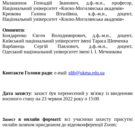
Малашонок Геннадій Іванович,
д.ф.
-
м.н., професор,
Національний
університет «Києво
-
Могилянська академія»
Крюкова
Галина
Віталіївн
а,
к.ф.
-
м.н.,
доцент,
Національний
університет «Києво
-
Могилянська академія»
Опоненти
:
Бондаренко Євген Володимирович,
д.ф.
-
м.н., доцент,
Київський
національний університет імені Тараса Шевченка
Варбанець
Сергій
Павлович,
д.ф.
-
м.н.,
доцент,
Одеський
національний ун
іверситет імені І. І. Мечникова
Контакти Голови ради
: е-mail:
glib@ukma.edu.ua
Дата захисту
: захист був перенесений у зв'язку із введенням
воєнного стану на 23 червня 2022 року о 15:00
в онлайн форматі
: всі учасники захисту присутні
Захист
онлайн шляхом приєднання до відеоконференції
Zoom
;