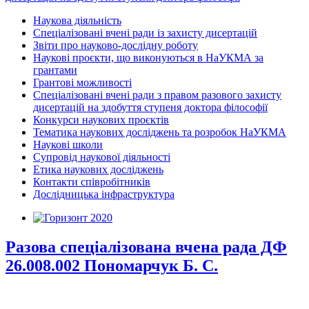
Наукова діяльність
Спеціалізовані вчені ради із захисту дисертацій
Звіти про науково-дослідну роботу
Наукові проєкти, що виконуються в НаУКМА за
грантами
Грантові можливості
Спеціалізовані вчені ради з правом разового захисту
дисертацій на здобуття ступеня доктора філософії
Конкурси наукових проєктів
Тематика наукових досліджень та розробок НаУКМА
Наукові школи
Супровід наукової діяльності
Етика наукових досліджень
Контакти співробітників
Дослідницька інфраструктура
Разова спеціалізована вчена рада ДФ
26.008.002 Пономарчук Б. С.