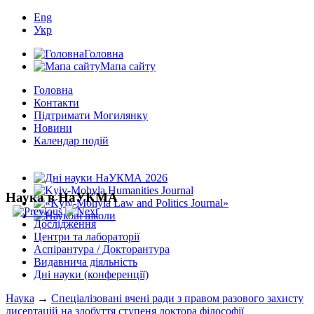
Eng
Укр
Головна
Мапа сайту
Головна
Контакти
Підтримати Могилянку
Новини
Календар подій
Наука в НаУКМА
Дослідження
Центри та лабораторії
Аспірантура / Докторантура
Видавнича діяльність
Дні науки (конференції)
Наука
→
Спеціалізовані вчені ради з правом разового захисту
дисертацій на здобуття ступеня доктора філософії