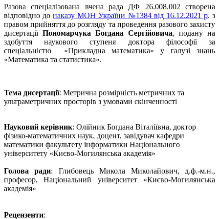
Разова спеціалізована вчена рада ДФ 26.008.002 створена
відповідно до
наказу МОН України №1384 від 16.12.2021 р
. з
правом прийняття до розгляду та проведення разового захисту
дисертації
Пономарчука Богдана Сергійовича
, подану на
здобуття наукового ступеня доктора філософії за
спеціальністю «Прикладна математика» у галузі знань
«Математика та статистика».
Тема дисертації
: Метрична розмірність метричних та
ультраметричних просторів з умовами скінченності
Науковий керівник
: Олійник Богдана Віталіївна, доктор
фізико-математичних наук, доцент, завідувач кафедри
математики факультету інформатики Національного
університету «Києво-Могилянська академія»
Голова ради
:
Глибовець Микола Миколайович,
д.ф.
-
м.н.,
професор,
Національний
університет «Києво
-
Могилянська
академія»
Рецензенти
: