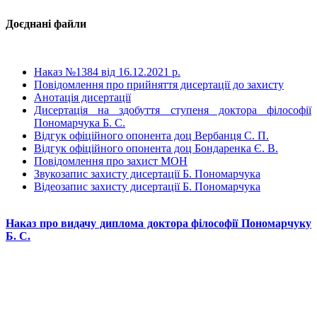
Доєднані файли
Наказ №1384 від 16.12.2021 р.
Повідомлення про прийняття дисертації до захисту
Анотація дисертації
Дисертація на здобуття ступеня доктора філософії
Пономарчука Б. С.
Відгук офіційного опонента доц Вербанця С. П.
Відгук офіційного опонента доц Бондаренка Є. В.
Повідомлення про захист МОН
Звукозапис захисту дисертації Б. Пономарчука
Відеозапис захисту дисертації Б. Пономарчука
Наказ про видачу диплома доктора філософії Пономарчуку
Б. С.