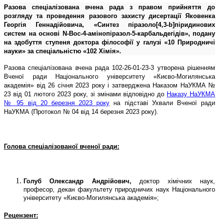
Разова спеціалізована вчена рада з правом прийняття до
розгляду та проведення разового захисту дисертації Яковенка
Георгія Геннадійовича, «Синтез піразоло[4,3-b]піридинових
систем на основі N-Bос-4-амінопіразол-5-карбальдегідів», подану
на здобуття ступеня доктора філософії у галузі «10 Природничі
науки» за спеціальністю «102 Хімія».
Разова спеціалізована вчена рада 102-26-01-23-3 утворена рішенням
Вченої ради Національного університету «Києво-Могилянська
академія» від 26 січня 2023 року і затверджена Наказом НаУКМА №
23 від 01 лютого 2023 року, зі змінами відповідно до
Наказу НаУКМА
№ 95 від 20 березня 2023 року
на підставі Ухвали Вченої ради
НаУКМА (Протокол № 04 від 14 березня 2023 року).
Голова спеціалізованої вченої ради:
Голуб Олександр Андрійович,
доктор хімічних наук,
професор, декан факультету природничих наук Національного
університету «Києво-Могилянська академія»;
Рецензент: