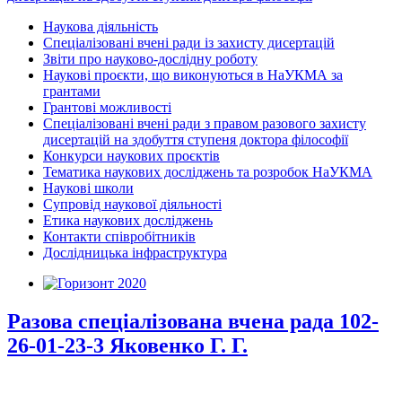
Наукова діяльність
Спеціалізовані вчені ради із захисту дисертацій
Звіти про науково-дослідну роботу
Наукові проєкти, що виконуються в НаУКМА за
грантами
Грантові можливості
Спеціалізовані вчені ради з правом разового захисту
дисертацій на здобуття ступеня доктора філософії
Конкурси наукових проєктів
Тематика наукових досліджень та розробок НаУКМА
Наукові школи
Супровід наукової діяльності
Етика наукових досліджень
Контакти співробітників
Дослідницька інфраструктура
Разова спеціалізована вчена рада 102-
26-01-23-3 Яковенко Г. Г.