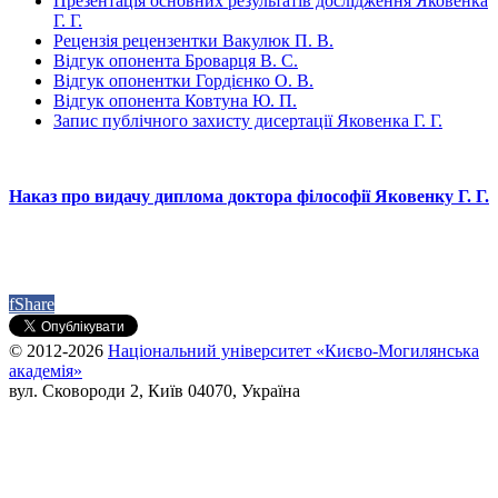
Презентація основних результатів дослідження Яковенка
Г. Г.
Рецензія рецензентки Вакулюк П. В.
Відгук опонента Броварця В. С.
Відгук опонентки Гордієнко О. В.
Відгук опонента Ковтуна Ю. П.
Запис публічного захисту дисертації Яковенка Г. Г.
Наказ про видачу диплома доктора філософії Яковенку Г. Г.
f
Share
© 2012-2026
Національний університет «Києво-Могилянська
академія»
вул. Сковороди 2, Київ 04070, Україна