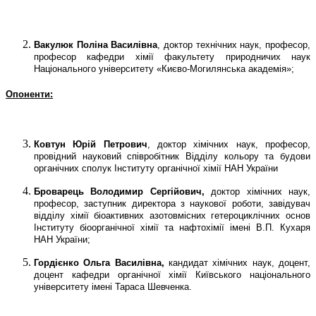
Вакулюк Поліна Василівна
, доктор технічних наук, професор,
професор кафедри хімії факультету природничих наук
Національного університету «Києво-Могилянська академія»;
Опоненти:
Ковтун Юрій Петрович
, доктор хімічних наук, професор,
провідний науковий співробітник Відділу кольору та будови
органічних сполук Інституту органічної хімії НАН України
Броварець Володимир Сергійович,
доктор хімічних наук,
професор, заступник директора з наукової роботи, завідувач
відділу хімії біоактивних азотовмісних гетероциклічних основ
Інституту біоорганічної хімії та нафтохімії імені В.П. Кухаря
НАН України;
Гордієнко Ольга Василівна,
кандидат хімічних наук, доцент,
доцент кафедри органічної хімії Київського національного
університету імені Тараса Шевченка.