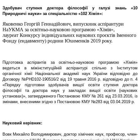
Здобувач ступеня доктора філософії у галузі знань «10
Природничі науки» за спеціальністю «102 Хімія»:
Яковенко Георгій Геннадійович, випускник аспірантури
НаУКМА за освітньо-науковою програмою «Хімія»,
лауреат Конкурсу індивідуальних наукових проєктів Іменного
Фонду (ендавменту) родини Юхименків 2019 року.
Підготовка аспірантів за освітньо-науковою програмою «Хімія»
ведеться в міжінституційній аспірантурі спільно з Інститутом
органічної хімії Національної академії наук України відповідно до
Договору №PHD102-190516/2 від 19 травня 2016 р. відповідно до п. 4
«Порядку підготовки здобувачів вищої освіти ступеня доктора
філософії та доктора наук у закладах вищої освіти (наукових
установах)», затвердженого Постановою КМУ № 261 від 23.03.2016, із
змінами, внесеними згідно з Постановою КМУ №283 від 03.04.2019 р.
Науковий керівник:
Вовк Михайло Володимирович,
доктор хімічних наук, професор, член-