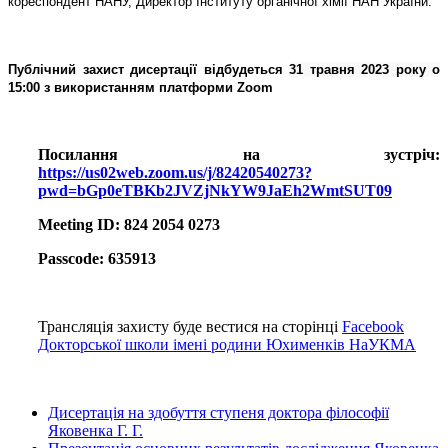
кореспондент НАНУ, Директор Інституту органічної хімії НАН України
.
Публічний захист дисертації відбудеться
31 травня 2023 року о
15:00
з використанням платформи Zoom
Посилання на зустріч:
https://us02web.zoom.us/j/82420540273?
pwd=bGp0eTBKb2JVZjNkYW9JaEh2WmtSUT09
Meeting ID: 824 2054 0273
Passcode: 635913
Трансляція захисту буде вестися на сторінці
Facebook
Докторської школи імені родини Юхименків НаУКМА
Дисертація на здобуття ступеня доктора філософії
Яковенка Г. Г.