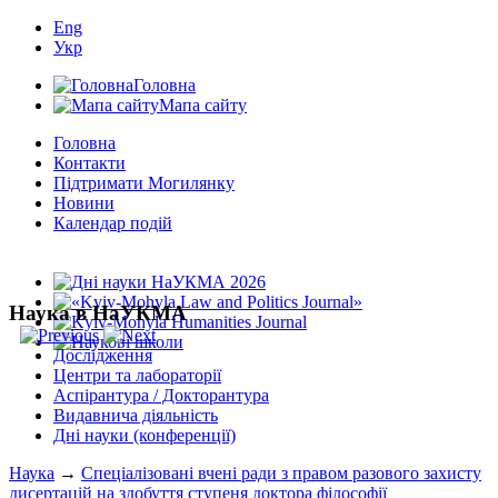
Eng
Укр
Головна
Мапа сайту
Головна
Контакти
Підтримати Могилянку
Новини
Календар подій
Наука в НаУКМА
Дослідження
Центри та лабораторії
Аспірантура / Докторантура
Видавнича діяльність
Дні науки (конференції)
Наука
→
Спеціалізовані вчені ради з правом разового захисту
дисертацій на здобуття ступеня доктора філософії