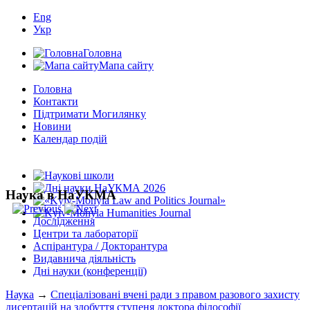
Eng
Укр
Головна
Мапа сайту
Головна
Контакти
Підтримати Могилянку
Новини
Календар подій
Наука в НаУКМА
Дослідження
Центри та лабораторії
Аспірантура / Докторантура
Видавнича діяльність
Дні науки (конференції)
Наука
→
Спеціалізовані вчені ради з правом разового захисту
дисертацій на здобуття ступеня доктора філософії