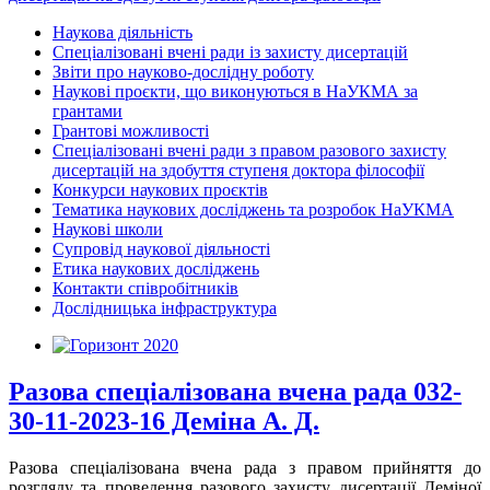
Наукова діяльність
Спеціалізовані вчені ради із захисту дисертацій
Звіти про науково-дослідну роботу
Наукові проєкти, що виконуються в НаУКМА за
грантами
Грантові можливості
Спеціалізовані вчені ради з правом разового захисту
дисертацій на здобуття ступеня доктора філософії
Конкурси наукових проєктів
Тематика наукових досліджень та розробок НаУКМА
Наукові школи
Супровід наукової діяльності
Етика наукових досліджень
Контакти співробітників
Дослідницька інфраструктура
Разова спеціалізована вчена рада 032-
30-11-2023-16 Деміна А. Д.
Разова спеціалізована вчена рада з правом прийняття до
розгляду та проведення разового захисту дисертації Деміної