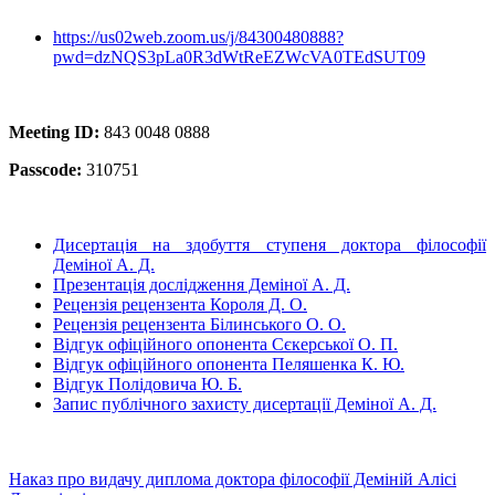
https://us02web.zoom.us/j/84300480888?
pwd=dzNQS3pLa0R3dWtReEZWcVA0TEdSUT09
Meeting ID:
843 0048 0888
Passcode:
310751
Дисертація на здобуття ступеня доктора філософії
Деміної А. Д.
Презентація дослідження Деміної А. Д.
Рецензія рецензента Короля Д. О.
Рецензія рецензента Білинського О. О.
Відгук офіційного опонента Сєкерської О. П.
Відгук офіційного опонента Пеляшенка К. Ю.
Відгук Полідовича Ю. Б.
Запис публічного захисту дисертації Деміної А. Д.
Наказ про видачу диплома доктора філософії Деміній Алісі