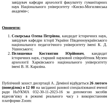
завідувач кафедри археології факультету гуманітарних
наук Національного університету «Києво-Могилянська
академія»;
Опоненти:
Сєкерська Олена Петрівна
, кандидат історичних наук,
завідувач кафедри історії України Південноукраїнського
національного педагогічного університету імені К. Д.
Ушинського;
Пеляшенко Костянтин Юрійович
, кандидат
історичних наук, старший науковий співробітник Музею
археології Харківського національного університету
імені В. Н. Каразіна.
Публічний захист дисертації А. Деміної відбудеться
26 лютого
(понеділок) о 12 00
на засіданні разової спеціалізованої вченої
ради НаУКМА 032-30-11-2023-16 за допомогою засобів
відеозв’язку в режимі реального часу з використанням
платформи Zoom: