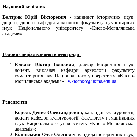
Науковий керівник:
Болтрик Юрій Вікторович
- кандидат історичних наук,
доцент, доцент кафедри археології факультету гуманітарних
наук Національного університету «Києво-Могилянська
академія».
Голова спеціалізованої вченої ради:
Клочко Віктор Іванович
, доктор історичних наук,
доцент, викладач кафедри археології факультету
гуманітарних наукНаціонального університету «Києво-
Могилянська академія» -
v.klochko@ukma.edu.ua
Рецензенти:
Король Денис Олександрович,
кандидат культурології,
доцент кафедри культурології, факультету гуманітарних
наук Національного університету «Києво-Могилянська
академія»;
Білинський Олег Олегович
, кандидат історичних наук,