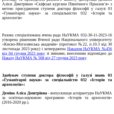
Аліси Дмитрівни «Скіфські кургани Північного Приазов’я» з
метою присудження ступеня доктора філософії у галузі 03
«Гуманітарні науки» за спеціальністю 032 «Історія та
археологія»
Разова спеціалізована вчена рада НаУКМА 032-30-11-2023-16
утворена рішенням Вченої ради Національного університету
«Києво-Могилянська академія» (протокол №22, п.10.3 від 30
листопада 2023 року) і затверджена
Наказом НаУКМА №456
від 04 грудня 2023 року
зі змінами, внесеними відповідно до
Наказу НаУКМА № 508 від 27 грудня 2023 року
.
Здобувач ступеня доктора філософії у галузі знань 03
«Гуманітарні науки» за спеціальністю 032 «Історія та
археологія»:
Деміна Аліса Дмитрівна
- випускниця аспірантури НаУКМА
за освітньо-науковою програмою «Історія та археологія»
(2016-2020 рр.).