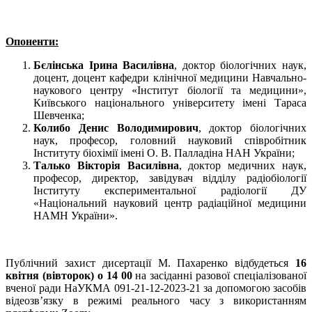
Опоненти:
Бєлінська Ірина Василівна
, доктор біологічних наук,
доцент, доцент кафедри клінічної медицини Навчально-
наукового центру «Інститут біології та медицини»,
Київського національного університету імені Тараса
Шевченка;
Колибо Денис Володимирович
, доктор біологічних
наук, професор, головний науковий співробітник
Інституту біохімії імені О. В. Палладіна НАН України;
Талько Вікторія Василівна
, доктор медичних наук,
професор, директор, завідувач відділу радіобіології
Інституту експериментальної радіології ДУ
«Національний науковий центр радіаційної медицини
НАМН України».
Публічний захист дисертації М. Пахаренко відбудеться
16
квітня (вівторок) о 14 00
на засіданні разової спеціалізованої
вченої ради НаУКМА 091-21-12-2023-21 за допомогою засобів
відеозв’язку в режимі реального часу з використанням