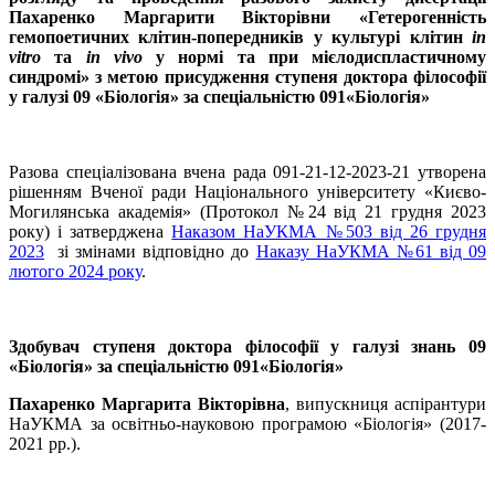
Пахаренко Маргарити Вікторівни «Гетерогенність
гемопоетичних клітин-попередників у культурі клітин
in
vitro
та
in vivo
у нормі та при мієлодиспластичному
синдромі» з метою присудження ступеня доктора філософії
у галузі 09 «Біологія» за спеціальністю 091«Біологія»
Разова спеціалізована вчена рада 091-21-12-2023-21 утворена
рішенням Вченої ради Національного університету «Києво-
Могилянська академія» (Протокол №24 від 21 грудня 2023
року) і затверджена
Наказом НаУКМА №503 від 26 грудня
2023
зі змінами відповідно до
Наказу НаУКМА №61 від 09
лютого 2024 року
.
Здобувач ступеня доктора філософії у галузі знань 09
«Біологія» за спеціальністю 091«Біологія»
Пахаренко Маргарита Вікторівна
, випускниця аспірантури
НаУКМА за освітньо-науковою програмою «Біологія» (2017-
2021 рр.).