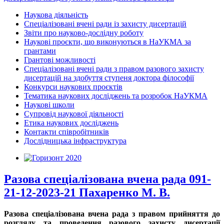
Наукова діяльність
Спеціалізовані вчені ради із захисту дисертацій
Звіти про науково-дослідну роботу
Наукові проєкти, що виконуються в НаУКМА за
грантами
Грантові можливості
Спеціалізовані вчені ради з правом разового захисту
дисертацій на здобуття ступеня доктора філософії
Конкурси наукових проєктів
Тематика наукових досліджень та розробок НаУКМА
Наукові школи
Супровід наукової діяльності
Етика наукових досліджень
Контакти співробітників
Дослідницька інфраструктура
Разова спеціалізована вчена рада 091-
21-12-2023-21 Пахаренко М. В.
Разова спеціалізована вчена рада з правом прийняття до
розгляду та проведення разового захисту дисертації