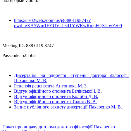
платформи Zoom:
https://us02web.zoom.us/j/83861198747?
pwd=eXA5Wm1FYUVsL3dTYWRwRmpFQXUwZz09
Meeting ID: 838 6119 8747
Passcode: 525562
Дисертація на здобуття ступеня доктора філософії
Пахаренко М. В.
Рецензія рецензента Антонюка М. З.
Відгук офіційного опонента Бєлінської І. В.
Відгук офіційного опонента Колиби Д. В.
Відгук офіційного опонента Талько В. В.
Запис публічного захисту дисертації Пахаренко М. В.
Наказ про видачу диплома доктора філософії Пахаренко