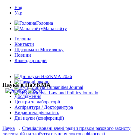
Eng
Укр
Головна
Мапа сайту
Головна
Контакти
Підтримати Могилянку
Новини
Календар подій
Наука в НаУКМА
Дослідження
Центри та лабораторії
Аспірантура / Докторантура
Видавнича діяльність
Дні науки (конференції)
Наука
→
Спеціалізовані вчені ради з правом разового захисту
дисертацій на здобуття ступеня доктора філософії