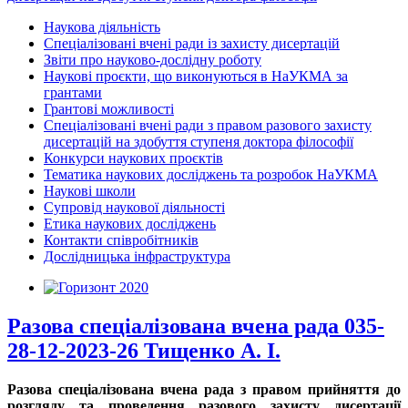
Наукова діяльність
Спеціалізовані вчені ради із захисту дисертацій
Звіти про науково-дослідну роботу
Наукові проєкти, що виконуються в НаУКМА за
грантами
Грантові можливості
Спеціалізовані вчені ради з правом разового захисту
дисертацій на здобуття ступеня доктора філософії
Конкурси наукових проєктів
Тематика наукових досліджень та розробок НаУКМА
Наукові школи
Супровід наукової діяльності
Етика наукових досліджень
Контакти співробітників
Дослідницька інфраструктура
Разова спеціалізована вчена рада 035-
28-12-2023-26 Тищенко А. І.
Разова спеціалізована вчена рада з правом прийняття до
розгляду та проведення разового захисту дисертації