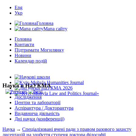
Eng
Укр
Головна
Мапа сайту
Головна
Контакти
Підтримати Могилянку
Новини
Календар подій
Наука в НаУКМА
Дослідження
Центри та лабораторії
Аспірантура / Докторантура
Видавнича діяльність
Дні науки (конференції)
Наука
→
Спеціалізовані вчені ради з правом разового захисту
дисертацій на здобуття ступеня доктора філософії