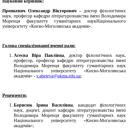
Науковий керівник:
Пронкевич Олександр Вікторович
– доктор філологічних
наук, професор кафедри літературознавства імені Володимира
Моренця факультету гуманітарних наукНаціонального
університету «Києво-Могилянська академія».
Голова спеціалізованої вченої ради:
Агеєва Віра Павлівна
, доктор філологічних наук,
професор, професор кафедри літературознавства імені
Володимира Моренця факультету гуманітарних наук
Національного університету «Києво-Могилянська
академія» -
v.aheieva@ukma.edu.ua
;
Рецензенти:
Борисюк Ірина Василівна
, кандидат філологічних
наук, доцент, доцент кафедри літературознавства імені
Володимира Моренця факультету гуманітарних наук
Національного університету «Києво-Могилянська
академія»;