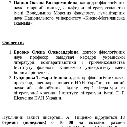
Пашко Оксана Володимирівна
, кандидат філологічних
наук, старший викладач кафедри літературознавства
імені Володимира Моренця факультету гуманітарних
наук Національного університету «Києво-Могилянська
академія»;
Опоненти:
Бровко Олена Олександрівна
, доктор філологічних
наук, професор, завідувач кафедри української
літератури, компаративістики і грінченкознавства
Інституту філології Київського університету імені
Бориса Грінченка;
Гундорова Тамара Іванівна
, доктор філологічних наук,
професор, член-кореспондент НАН України, головний
науковий співробітник відділу теорії літератури та
літературної критики Інституту літератури імені Т. Г.
Шевченка НАН України.
Публічний захист дисертації А. Тищенко відбудеться
18
березня (понеділок) о 16 00
на засіданні разової