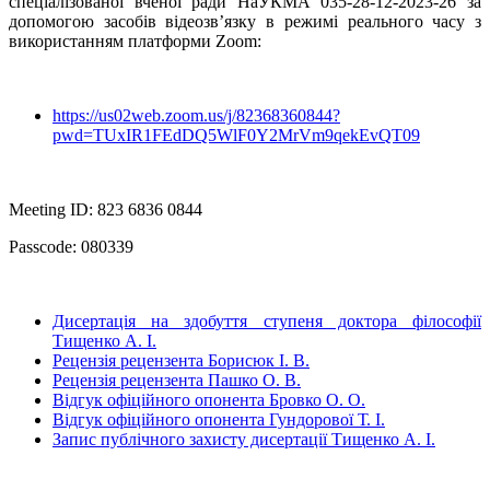
спеціалізованої вченої ради НаУКМА 035-28-12-2023-26 за
допомогою засобів відеозв’язку в режимі реального часу з
використанням платформи Zoom:
https://us02web.zoom.us/j/82368360844?
pwd=TUxIR1FEdDQ5WlF0Y2MrVm9qekEvQT09
Meeting ID: 823 6836 0844
Passcode: 080339
Дисертація на здобуття ступеня доктора філософії
Тищенко А. І.
Рецензія рецензента Борисюк І. В.
Рецензія рецензента Пашко О. В.
Відгук офіційного опонента Бровко О. О.
Відгук офіційного опонента Гундорової Т. І.
Запис публічного захисту дисертації Тищенко А. І.