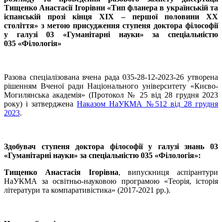
Тищенко Анастасії Ігорівни «Тип фланера в українській та
іспанській прозі кінця XIX – першої половини XX
століття» з метою присудження ступеня доктора філософії
у галузі 03 «Гуманітарні науки» за спеціальністю
035 «Філологія»
Разова спеціалізована вчена рада 035-28-12-2023-26 утворена
рішенням Вченої ради Національного університету «Києво-
Могилянська академія» (Протокол № 25 від 28 грудня 2023
року) і затверджена
Наказом НаУКМА №512 від 28 грудня
2023
.
Здобувач ступеня доктора філософії у галузі знань 03
«Гуманітарні науки» за спеціальністю 035 «Філологія»:
Тищенко Анастасія Ігорівна
, випускниця аспірантури
НаУКМА за освітньо-науковою програмою «Теорія, історія
літератури та компаративістика» (2017-2021 рр.).