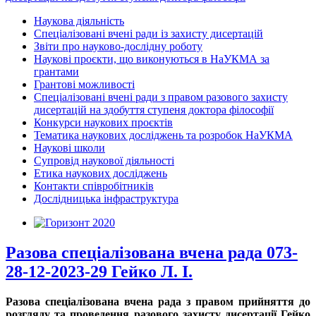
Наукова діяльність
Спеціалізовані вчені ради із захисту дисертацій
Звіти про науково-дослідну роботу
Наукові проєкти, що виконуються в НаУКМА за
грантами
Грантові можливості
Спеціалізовані вчені ради з правом разового захисту
дисертацій на здобуття ступеня доктора філософії
Конкурси наукових проєктів
Тематика наукових досліджень та розробок НаУКМА
Наукові школи
Супровід наукової діяльності
Етика наукових досліджень
Контакти співробітників
Дослідницька інфраструктура
Разова спеціалізована вчена рада 073-
28-12-2023-29 Гейко Л. І.
Разова спеціалізована вчена рада з правом прийняття до
розгляду та проведення разового захисту дисертації Гейко