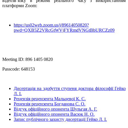
відеозв’язку в режимі реального часу з використанням
платформи Zoom:
https://us02web.zoom.us/j/89614050820?
pwd=QXB5Z2VRcGtWVjFYRmdVNGtBbURCZz09
Meeting ID: 896 1405 0820
Passcode: 648153
Дисертація на здобуття ступеня доктора філософії Гейко
Л. І.
Рецензія рецензента Мальцевої К. С.
Рецензія рецензента Богданова С. О.
Відгук офіційного опонента Шульгая А. Г.
Відгук офіційного опонента Васюк Н. О.
Запис публічного захисту дисертації Гейко Л. І.