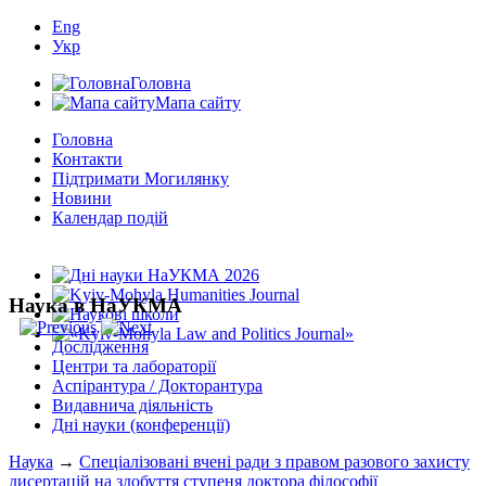
Eng
Укр
Головна
Мапа сайту
Головна
Контакти
Підтримати Могилянку
Новини
Календар подій
Наука в НаУКМА
Дослідження
Центри та лабораторії
Аспірантура / Докторантура
Видавнича діяльність
Дні науки (конференції)
Наука
→
Спеціалізовані вчені ради з правом разового захисту
дисертацій на здобуття ступеня доктора філософії