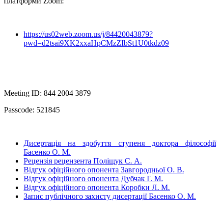
платформи Zoom:
https://us02web.zoom.us/j/84420043879?
pwd=d2tsai9XK2xxaHpCMzZIbSt1U0tkdz09
Meeting ID: 844 2004 3879
Passcode: 521845
Дисертація на здобуття ступеня доктора філософії
Басенко О. М.
Рецензія рецензента Поліщук С. А.
Відгук офіційного опонента Завгородньої О. В.
Відгук офіційного опонента Дубчак Г. М.
Відгук офіційного опонента Коробки Л. М.
Запис публічного захисту дисертації Басенко О. М.