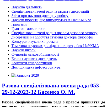
Наукова діяльність
Спеціалізовані вчені ради із захисту дисертацій
Звіти про науково-дослідну роботу
Наукові проєкти, що виконуються в НаУКМА за
грантами
Грантові можливості
Спеціалізовані вчені ради з правом разового захисту
дисертацій на здобуття ступеня доктора філософії
Конкурси наукових проєктів
Тематика наукових досліджень та розробок НаУКМА
Наукові школи
Супровід наукової діяльності
Етика наукових досліджень
Контакти співробітників
Дослідницька інфраструктура
Разова спеціалізована вчена рада 053-
29-12-2023-32 Басенко О. М.
Разова спеціалізована вчена рада з правом прийняття до
розгляду та проведення разового захисту дисертації