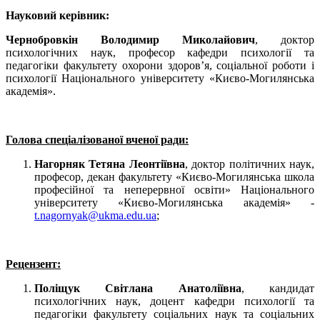
Науковий керівник:
Чернобровкін Володимир Миколайович
, доктор
психологічних наук, професор кафедри психології та
педагогіки факультету охорони здоров’я, соціальної роботи і
психології Національного університету «Києво-Могилянська
академія».
Голова спеціалізованої вченої ради:
Нагорняк Тетяна Леонтіївна
, доктор політичних наук,
професор, декан факультету «Києво-Могилянська школа
професійної та неперервної освіти» Національного
університету «Києво-Могилянська академія» -
t.nagornyak@ukma.edu.ua
;
Рецензент:
Поліщук Світлана Анатоліївна
, кандидат
психологічних наук, доцент кафедри психології та
педагогіки факультету соціальних наук та соціальних