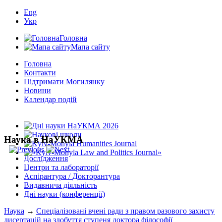
Eng
Укр
Головна
Мапа сайту
Головна
Контакти
Підтримати Могилянку
Новини
Календар подій
Наука в НаУКМА
Дослідження
Центри та лабораторії
Аспірантура / Докторантура
Видавнича діяльність
Дні науки (конференції)
Наука
→
Спеціалізовані вчені ради з правом разового захисту
дисертацій на здобуття ступеня доктора філософії