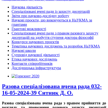
Наукова діяльність
Спеціалізовані вчені ради із захисту дисертацій
Звіти про науково-дослідну роботу
Наукові проєкти, що виконуються в НаУКМА за
грантами
Грантові можливості
Спеціалізовані вчені ради з правом разового захисту
дисертацій на здобуття ступеня доктора філософії
Конкурси наукових проєктів
Тематика наукових досліджень та розробок НаУКМА
Наукові школи
Супровід наукової діяльності
Етика наукових досліджень
Контакти співробітників
Дослідницька інфраструктура
Разова спеціалізована вчена рада 032-
16-05-2024-39 Ситник Д. О.
Разова спеціалізована вчена рада з правом прийняття до
розгляду та проведення разового захисту дисертації