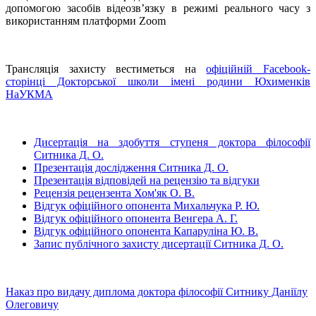
допомогою засобів відеозв’язку в режимі реального часу з
використанням платформи Zoom
Трансляція захисту вестиметься на
офіційній Facebook-
сторінці Докторської школи імені родини Юхименків
НаУКМА
Дисертація на здобуття ступеня доктора філософії
Ситника Д. О.
Презентація дослідження Ситника Д. О.
Презентація відповідей на рецензію та відгуки
Рецензія рецензента Хом'як О. В.
Відгук офіційного опонента Михальчука Р. Ю.
Відгук офіційного опонента Венгера А. Г.
Відгук офіційного опонента Капаруліна Ю. В.
Запис публічного захисту дисертації Ситника Д. О.
Наказ про видачу диплома доктора філософії Ситнику Даніїлу
Олеговичу