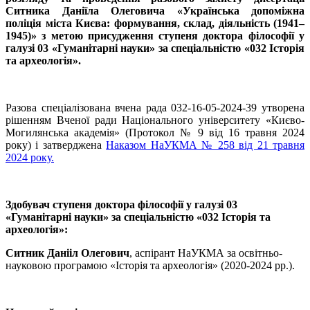
Ситника Даніїла Олеговича «Українська допоміжна
поліція міста Києва: формування, склад, діяльність (1941–
1945)» з метою присудження ступеня доктора філософії у
галузі 03 «Гуманітарні науки» за спеціальністю «032 Історія
та археологія».
Разова спеціалізована вчена рада 032-16-05-2024-39 утворена
рішенням Вченої ради Національного університету «Києво-
Могилянська академія» (Протокол № 9 від 16 травня 2024
року) і затверджена
Наказом НаУКМА № 258 від 21 травня
2024 року.
Здобувач ступеня доктора філософії у галузі 03
«Гуманітарні науки» за спеціальністю «032 Історія та
археологія»:
Ситник Данііл Олегович
, аспірант НаУКМА за освітньо-
науковою програмою «Історія та археологія» (2020-2024 рр.).