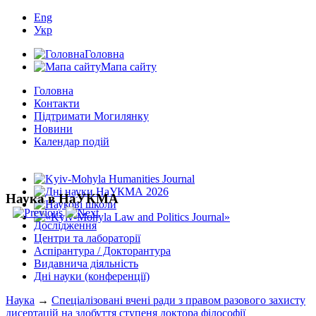
Eng
Укр
Головна
Мапа сайту
Головна
Контакти
Підтримати Могилянку
Новини
Календар подій
Наука в НаУКМА
Дослідження
Центри та лабораторії
Аспірантура / Докторантура
Видавнича діяльність
Дні науки (конференції)
Наука
→
Спеціалізовані вчені ради з правом разового захисту
дисертацій на здобуття ступеня доктора філософії