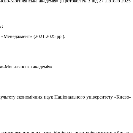
Києво-Могилянська академія» (Протокол № 3 від 27 лютого 2025
»:
 «Менеджмент» (2021-2025 рр.).
во-Могилянська академія».
культету економічних наук Національного університету «Києво-
ультету економічних наук Національного університету «Києво-