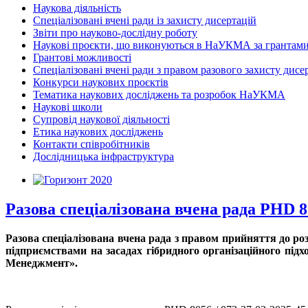
Наукова діяльність
Спеціалізовані вчені ради із захисту дисертацій
Звіти про науково-дослідну роботу
Наукові проєкти, що виконуються в НаУКМА за грантам
Грантові можливості
Спеціалізовані вчені ради з правом разового захисту дисе
Конкурси наукових проєктів
Тематика наукових досліджень та розробок НаУКМА
Наукові школи
Супровід наукової діяльності
Етика наукових досліджень
Контакти співробітників
Дослідницька інфраструктура
Разова спеціалізована вчена рада PHD 80
Разова спеціалізована вчена рада з правом прийняття до р
підприємствами на засадах гібридного організаційного підх
Менеджмент».