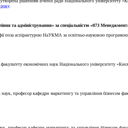
45 утворена рішенням Вченої ради Національного університету «
 року
.
вління та адміністрування» за спеціальністю «073 Менеджмент
софії поза аспірантурою НаУКМА за освітньо-науковою програмою
, факультету економічних наук Національного університету «Киє
х наук, професор кафедри маркетингу та управління бізнесом фа
аук, професор кафедри маркетингу та управління бізнесом фак