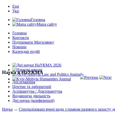
Eng
Укр
Головна
Мапа сайту
Головна
Контакти
Підтримати Могилянку
Новини
Календар подій
Наука в НаУКМА
Дослідження
Центри та лабораторії
Аспірантура / Докторантура
Видавнича діяльність
Дні науки (конференції)
Наука
→
Спеціалізовані вчені ради з правом разового захисту д