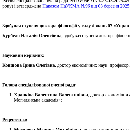
Разова спеціалізована вчена рада PHD 8056 / 073-27-02-2025-
року) і затверджена
Наказом НаУКМА №96 від 03 березня 2025
Здобувач ступеня доктора філософії у галузі знань 07 «Упра
Бурбело Наталія Олексіївна
, здобувач ступеня доктора філо
Науковий керівник:
Ковшова Ірина Олегівна
, доктор економічних наук, професор
Голова спеціалізованої вченої ради:
Храпкіна Валентина Валентинівна
, доктор економічни
Могилянська академія»;
Рецензенти:
Могилова Марина Михайлівна
, доктор економічних н