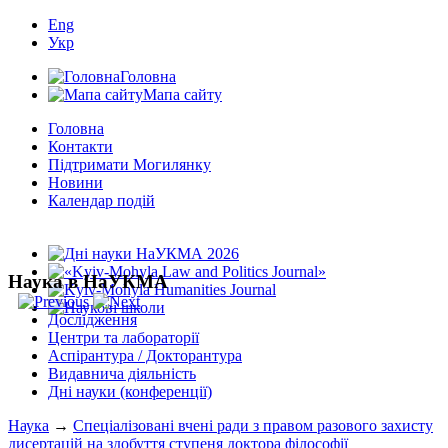
Eng
Укр
Головна
Мапа сайту
Головна
Контакти
Підтримати Могилянку
Новини
Календар подій
Наука в НаУКМА
Дослідження
Центри та лабораторії
Аспірантура / Докторантура
Видавнича діяльність
Дні науки (конференції)
Наука
→
Спеціалізовані вчені ради з правом разового захисту
дисертацій на здобуття ступеня доктора філософії