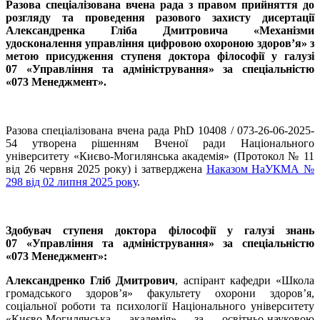
Разова спеціалізована вчена рада з правом прийняття до
розгляду та проведення разового захисту дисертації
Александренка Гліба Дмитровича «Механізми
удосконалення управління цифровою охороною здоров’я» з
метою присудження ступеня доктора філософії у галузі
07 «Управління та адміністрування» за спеціальністю
«073 Менеджмент».
Разова спеціалізована вчена рада PhD 10408 / 073-26-06-2025-
54 утворена рішенням Вченої ради Національного
університету «Києво-Могилянська академія» (Протокол № 11
від 26 червня 2025 року) і затверджена
Наказом НаУКМА №
298 від 02 липня 2025 року
.
Здобувач ступеня доктора філософії у галузі знань
07 «Управління та адміністрування» за спеціальністю
«073 Менеджмент»:
Александренко Гліб Дмитрович
, аспірант кафедри «Школа
громадського здоров’я» факультету охорони здоров’я,
соціальної роботи та психології Національного університету
«Києво-Могилянська академія» за освітньо-науковою