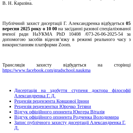
В. Н. Каразіна.
Публічний захист дисертації Г. Александренка відбудеться
05
вересня 2025 року о 10 00
на засіданні разової спеціалізованої
вченої ради НаУКМА PhD 10408 /073-26-06-2025-54 за
допомогою засобів відеозв’язку в режимі реального часу з
використанням платформи Zoom.
Трансляція захисту відбудеться на сторінці
https://www.facebook.com/gradschool.naukma
Дисертація на здобуття ступеня доктора філософії
Александренка Г. Д.
Рецензія рецензента Ковшової Ірини
Рецензія рецензентки Юрочко Тетяни
Відгук офіційного опонента Юнгера Віталія
Відгук офіційного опонента Родченка Володимира
Запис публічного захисту дисертації Александренка Г.
Д.