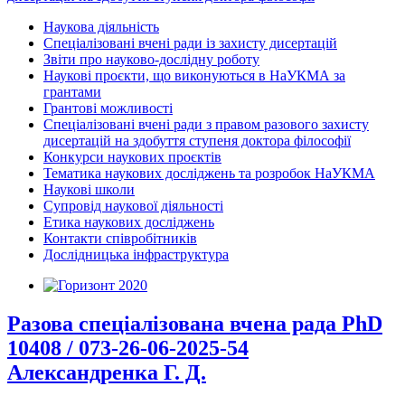
Наукова діяльність
Спеціалізовані вчені ради із захисту дисертацій
Звіти про науково-дослідну роботу
Наукові проєкти, що виконуються в НаУКМА за
грантами
Грантові можливості
Спеціалізовані вчені ради з правом разового захисту
дисертацій на здобуття ступеня доктора філософії
Конкурси наукових проєктів
Тематика наукових досліджень та розробок НаУКМА
Наукові школи
Супровід наукової діяльності
Етика наукових досліджень
Контакти співробітників
Дослідницька інфраструктура
Разова спеціалізована вчена рада PhD
10408 / 073-26-06-2025-54
Александренка Г. Д.