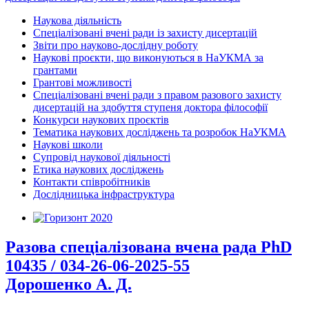
Наукова діяльність
Спеціалізовані вчені ради із захисту дисертацій
Звіти про науково-дослідну роботу
Наукові проєкти, що виконуються в НаУКМА за
грантами
Грантові можливості
Спеціалізовані вчені ради з правом разового захисту
дисертацій на здобуття ступеня доктора філософії
Конкурси наукових проєктів
Тематика наукових досліджень та розробок НаУКМА
Наукові школи
Супровід наукової діяльності
Етика наукових досліджень
Контакти співробітників
Дослідницька інфраструктура
Разова спеціалізована вчена рада PhD
10435 / 034-26-06-2025-55
Дорошенко А. Д.