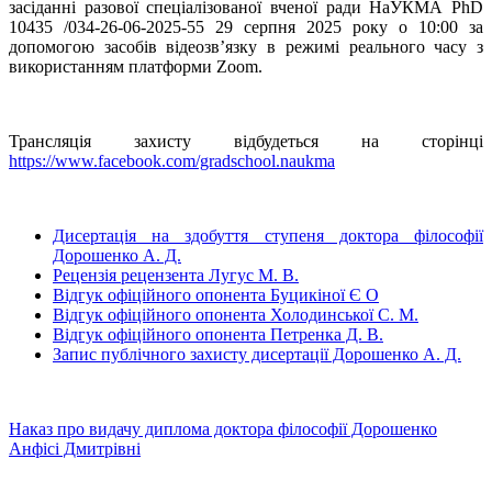
засіданні разової спеціалізованої вченої ради НаУКМА PhD
10435 /034-26-06-2025-55 29 серпня 2025 року о 10:00 за
допомогою засобів відеозв’язку в режимі реального часу з
використанням платформи Zoom.
Трансляція захисту відбудеться на сторінці
https://www.facebook.com/gradschool.naukma
Дисертація на здобуття ступеня доктора філософії
Дорошенко А. Д.
Рецензія рецензента Лугус М. В.
Відгук офіційного опонента Буцикіної Є О
Відгук офіційного опонента Холодинської С. М.
Відгук офіційного опонента Петренка Д. В.
Запис публічного захисту дисертації Дорошенко А. Д.
Наказ про видачу диплома доктора філософії Дорошенко
Анфісі Дмитрівні