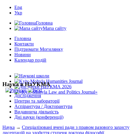
Eng
Укр
Головна
Мапа сайту
Головна
Контакти
Підтримати Могилянку
Новини
Календар подій
Наука в НаУКМА
Дослідження
Центри та лабораторії
Аспірантура / Докторантура
Видавнича діяльність
Дні науки (конференції)
Наука
→
Спеціалізовані вчені ради з правом разового захисту
дисертацій на здобуття ступеня доктора філософії