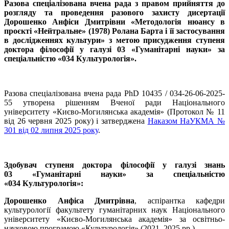
Разова спеціалізована вчена рада з правом прийняття до
розгляду та проведення разового захисту дисертації
Дорошенко Анфіси Дмитрівни «Методологія нюансу в
проєкті «Нейтральне» (1978) Ролана Барта і її застосування
в дослідженнях культури» з метою присудження ступеня
доктора філософії у галузі 03 «Гуманітарні науки» за
спеціальністю «034 Культурологія».
Разова спеціалізована вчена рада PhD 10435 / 034-26-06-2025-
55 утворена рішенням Вченої ради Національного
університету «Києво-Могилянська академія» (Протокол № 11
від 26 червня 2025 року) і затверджена
Наказом НаУКМА №
301 від 02 липня 2025 року
.
Здобувач ступеня доктора філософії у галузі знань
03 «Гуманітарні науки» за спеціальністю
«034 Культурологія»:
Дорошенко Анфіса Дмитрівна
, аспірантка кафедри
культурології факультету гуманітарних наук Національного
університету «Києво-Могилянська академія» за освітньо-
науковою програмою «Культурологія» (2021–2025 рр.).