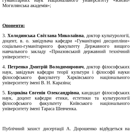
гуманітарних наук Національного університету «Києво-
Могилянська академія»;
Опоненти:
3.
Холодинська Світлана Миколаївна
, доктор культурології,
доцент, в. о. завідувача кафедри «Гуманітарні дисципліни»
соціально-гуманітарного факультету Державного вищого
навчального закладу «Приазовський державний технічний
університет»;
4.
Петренко Дмитрій Володимирович
, доктор філософських
наук, завідувач кафедри теорії культури і філософії науки
філософського факультету Харківського національного
університету імені В. Н. Каразіна;
5.
Буцикіна Євгенія Олександрівна
, кандидат філософських
наук, доцент кафедри етики, естетики та культурології
філософського факультету Київського національного
університету імені Тараса Шевченка.
Публічний захист дисертації А. Дорошенко відбудеться на