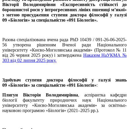
Вікторії Володимирівни «Експресивність стійкості до
борошнистої роси у інтрогресивних лініях пшениці м’якої»
з метою присудження ступеня доктора філософії у галузі
09 «Біологія» за спеціальністю «091 Біологія».
Разова спеціалізована вчена рада PhD 10439 / 091-26-06-2025-
56 утворена рішенням Вченої ради Національного
університету «Києво-Могилянська академія» (Протокол № 11
від 26 червня 2025 року) і затверджена
Наказом НаУКМА №
303 від 02 липня 2025 року.
Здобувач ступеня доктора філософії у галузі знань
09 «Біологія» за спеціальністю «091 Біологія»
:
Плигун Вікторія Володимирівна
, аспірантка кафедри
біології факультету природничих наук Національного
університету «Києво-Могилянська академія» за освітньо-
науковою програмою «Біологія» (2021–2025 рр.).