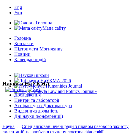
Eng
Укр
Головна
Мапа сайту
Головна
Контакти
Підтримати Могилянку
Новини
Календар подій
Наука в НаУКМА
Дослідження
Центри та лабораторії
Аспірантура / Докторантура
Видавнича діяльність
Дні науки (конференції)
Наука
→
Спеціалізовані вчені ради з правом разового захисту
дисертацій на здобуття ступеня доктора філософії