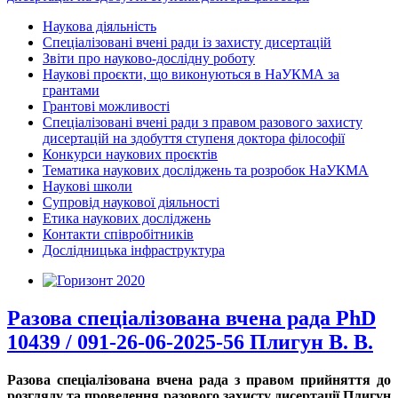
Наукова діяльність
Спеціалізовані вчені ради із захисту дисертацій
Звіти про науково-дослідну роботу
Наукові проєкти, що виконуються в НаУКМА за
грантами
Грантові можливості
Спеціалізовані вчені ради з правом разового захисту
дисертацій на здобуття ступеня доктора філософії
Конкурси наукових проєктів
Тематика наукових досліджень та розробок НаУКМА
Наукові школи
Супровід наукової діяльності
Етика наукових досліджень
Контакти співробітників
Дослідницька інфраструктура
Разова спеціалізована вчена рада PhD
10439 / 091-26-06-2025-56 Плигун В. В.
Разова спеціалізована вчена рада з правом прийняття до
розгляду та проведення разового захисту дисертації Плигун