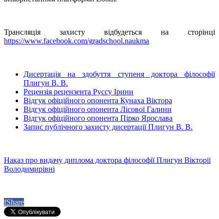
Трансляція захисту відбудеться на сторінці
https://www.facebook.com/gradschool.naukma
Дисертація на здобуття ступеня доктора філософії
Плигун В. В.
Рецензія рецензента Руссу Ірини
Відгук офіційного опонента Кунаха Віктора
Відгук офіційного опонента Лісової Галини
Відгук офіційного опонента Пірко Ярослава
Запис публічного захисту дисертації Плигун В. В.
Наказ про видачу диплома доктора філософії Плигун Вікторії
Володимирівні
f
Share