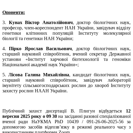
Опоненти:
3.
Кунах Віктор Анатолійович
, доктор біологічних наук,
професор, член-кореспондент НАН України, завідувач відділу
генетики клітинних популяцій Інституту молекулярної
біології та генетики НАН України;
4.
Пірко Ярослав Васильович
, доктор біологічних наук,
старший науковий співробітник, вчений секретар Державної
установи «Інститут харчової біотехнології та геноміки
Національної академії наук України»;
5.
Лісова Галина Михайлівна
, кандидат біологічних наук,
старший науковий співробітник, завідувач лабораторії
імунітету сільськогосподарських рослин до хвороб Інституту
захисту рослин НААН України.
Публічний захист дисертації В. Плигун відбудеться
12
вересня 2025 року о 09 30
на засіданні разової спеціалізованої
вченої ради НаУКМА PhD 10439 / 091-26-06-2025-56 за
допомогою засобів відеозв’язку в режимі реального часу з
використанням платформи Zoom.