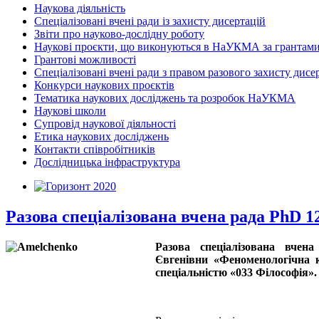
Наукова діяльність
Спеціалізовані вчені ради із захисту дисертацій
Звіти про науково-дослідну роботу
Наукові проєкти, що виконуються в НаУКМА за грантам
Грантові можливості
Спеціалізовані вчені ради з правом разового захисту дисе
Конкурси наукових проєктів
Тематика наукових досліджень та розробок НаУКМА
Наукові школи
Супровід наукової діяльності
Етика наукових досліджень
Контакти співробітників
Дослідницька інфраструктура
Разова спеціалізована вчена рада PhD 12
Разова спеціалізована вчен
Євгенівни «Феноменологічна к
спеціальністю «033 Філософія».