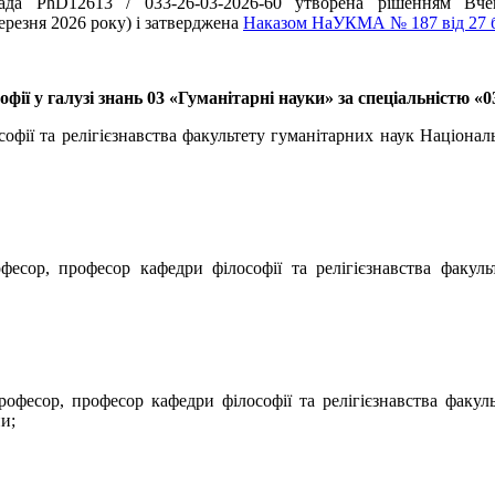
рада PhD12613 / 033-26-03-2026-60 утворена рішенням Вче
ерезня 2026 року) і затверджена
Наказом НаУКМА № 187 від 27 б
фії у галузі знань 03 «Гуманітарні науки» за спеціальністю «
софії та релігієзнавства факультету гуманітарних наук Націона
фесор, професор кафедри філософії та релігієзнавства факул
рофесор, професор кафедри філософії та релігієзнавства факул
и;