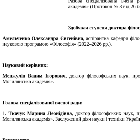
Разова спеціалізована вчена 
академія» (Протокол № 3 від 26 б
Здобувач ступеня доктора філосо
Амельченко Олександра Євгенівна
, аспірантка кафедри філо
науковою програмою «Філософія» (2022–2026 рр.).
Науковий керівник:
Менжулін Вадим Ігорович
, доктор філософських наук, про
Могилянська академія».
Голова спеціалізованої вченої ради:
1.
Ткачук Марина Леонідівна
, доктор філософських наук, п
Могилянська академія», Заслужений діяч науки і техніки Україн