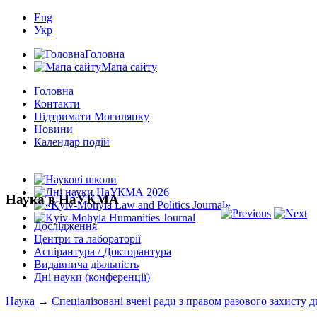
Eng
Укр
Головна
Мапа сайту
Головна
Контакти
Підтримати Могилянку
Новини
Календар подій
Наука в НаУКМА
Дослідження
Центри та лабораторії
Аспірантура / Докторантура
Видавнича діяльність
Дні науки (конференції)
Наука
→
Спеціалізовані вчені ради з правом разового захисту д