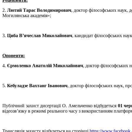
Рецензенти:
2.
Лютий Тарас Володимирович
, доктор філософських наук, 
Могилянська академія»;
3.
Циба В’ячеслав Миколайович
, кандидат філософських наук
Опоненти:
4.
Єрмоленко Анатолій Миколайович
, доктор філософських 
5.
Кебуладзе Вахтанг Іванович
, доктор філософських наук, пр
Публічний захист дисертації О. Амельченко відбудеться
01 чер
відеозв’язку в режимі реального часу з використанням платфо
Трансляція захисту відбудеться на сторінці
https://www.facebook