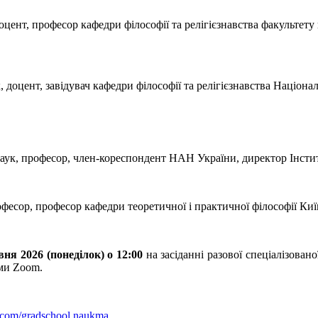
доцент, професор кафедри філософії та релігієзнавства факультет
, доцент, завідувач кафедри філософії та релігієзнавства Націо
наук, професор, член-кореспондент НАН України, директор Інстит
офесор, професор кафедри теоретичної і практичної філософії Ки
вня 2026 (понеділок) о 12:00
на засіданні разової спеціалізова
рми Zoom.
.com/gradschool.naukma